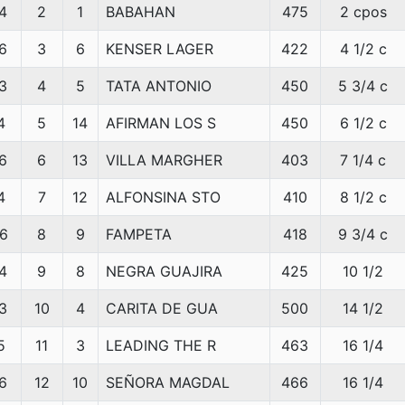
4
2
1
BABAHAN
475
2 cpos
6
3
6
KENSER LAGER
422
4 1/2 c
3
4
5
TATA ANTONIO
450
5 3/4 c
4
5
14
AFIRMAN LOS S
450
6 1/2 c
6
6
13
VILLA MARGHER
403
7 1/4 c
4
7
12
ALFONSINA STO
410
8 1/2 c
6
8
9
FAMPETA
418
9 3/4 c
4
9
8
NEGRA GUAJIRA
425
10 1/2
3
10
4
CARITA DE GUA
500
14 1/2
5
11
3
LEADING THE R
463
16 1/4
6
12
10
SEÑORA MAGDAL
466
16 1/4