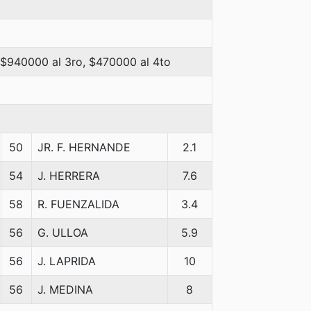
 $940000 al 3ro, $470000 al 4to
50
JR. F. HERNANDE
2.1
54
J. HERRERA
7.6
58
R. FUENZALIDA
3.4
56
G. ULLOA
5.9
56
J. LAPRIDA
10
56
J. MEDINA
8