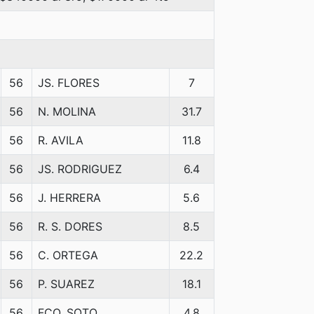
56
JS. FLORES
7
56
N. MOLINA
31.7
56
R. AVILA
11.8
56
JS. RODRIGUEZ
6.4
56
J. HERRERA
5.6
56
R. S. DORES
8.5
56
C. ORTEGA
22.2
56
P. SUAREZ
18.1
56
FCO. SOTO
4.8