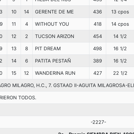
3
10
14
GERENTE DE ME
436
13 cpos
9
11
4
WITHOUT YOU
418
14 cpos
0
12
2
TUCSON ARIZON
454
14 1/2
9
13
8
PIT DREAM
498
16 1/2
2
14
6
PATITA PESTAÑ
389
16 1/2
0
15
12
WANDERINA RUN
427
22 1/2
GRO MILAGRO, H.C., 7. GSTAAD II-AGUITA MILAGROSA-E
RIERON TODOS.
-2227-