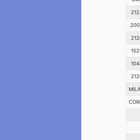
212
200
212
152
104
212
MILA
COR