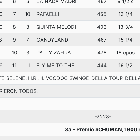
6
6
6
LA HADA MADRI
467
9 1/2 c
0
7
10
RAFAELLI
455
13 1/4
0
8
8
QUINTA MELODI
403
13 3/4
3
9
7
CANDYLAND
467
15 1/4
-
10
3
PATTY ZAFIRA
476
16 cpos
6
11
11
FLY ME TO THE
444
19 1/2
TE SELENE, H.R., 4. VOODOO SWINGE-DELLA TOUR-DEL
RIERON TODOS.
-2228-
3a.- Premio SCHUMAN, 1900 