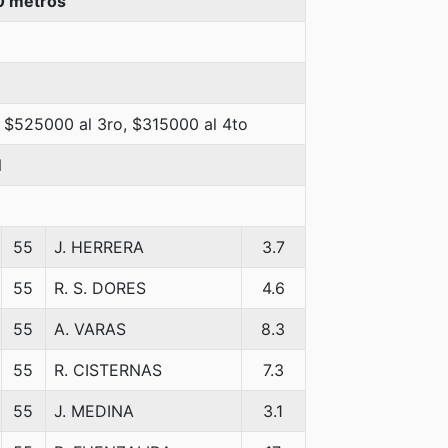
0 metros
 $525000 al 3ro, $315000 al 4to
N
55
J. HERRERA
3.7
55
R. S. DORES
4.6
55
A. VARAS
8.3
55
R. CISTERNAS
7.3
55
J. MEDINA
3.1