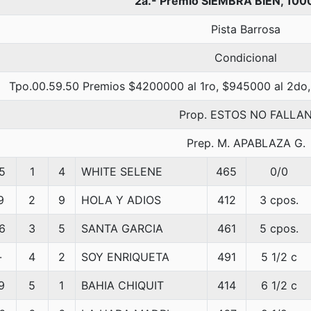
2a.- Premio SIEMBRA BIEN, 100
Pista Barrosa
Condicional
Tpo.00.59.50 Premios $4200000 al 1ro, $945000 al 2do,
Prop. ESTOS NO FALLA
Prep. M. APABLAZA G.
5
1
4
WHITE SELENE
465
0/0
9
2
9
HOLA Y ADIOS
412
3 cpos.
6
3
5
SANTA GARCIA
461
5 cpos.
-
4
2
SOY ENRIQUETA
491
5 1/2 c
9
5
1
BAHIA CHIQUIT
414
6 1/2 c