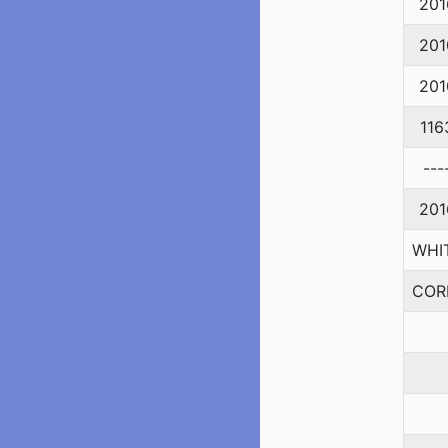
201
201
201
116
---
201
WHI
COR