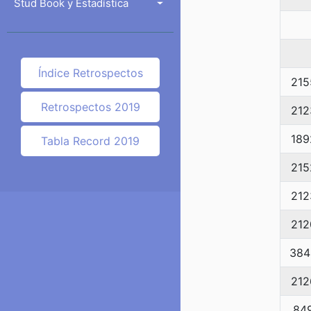
Stud Book y Estadística
Índice Retrospectos
215
Retrospectos 2019
212
189
Tabla Record 2019
215
212
212
384
212
84