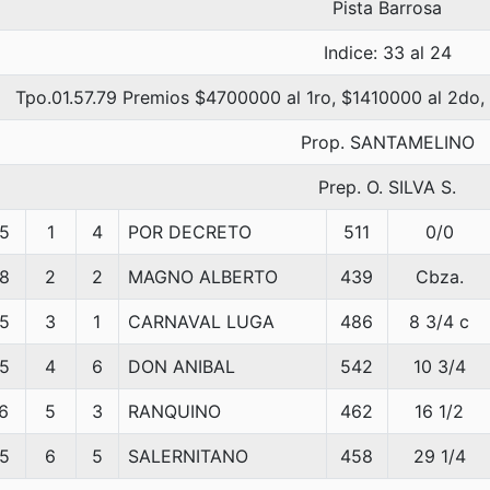
Pista Barrosa
Indice: 33 al 24
Tpo.01.57.79 Premios $4700000 al 1ro, $1410000 al 2do,
Prop. SANTAMELINO
Prep. O. SILVA S.
5
1
4
POR DECRETO
511
0/0
8
2
2
MAGNO ALBERTO
439
Cbza.
5
3
1
CARNAVAL LUGA
486
8 3/4 c
5
4
6
DON ANIBAL
542
10 3/4
6
5
3
RANQUINO
462
16 1/2
5
6
5
SALERNITANO
458
29 1/4