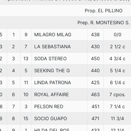
Prop. EL PILLINO
Prep. R. MONTESINO S.
5
1
9
MILAGRO MILAG
438
0/0
3
2
7
LA SEBASTIANA
430
2 1/2 c
2
3
13
SODA STEREO
450
4 3/4 c
2
4
5
SEEKING THE G
440
5 1/4 c
3
5
11
LINDA PATRONA
425
6 1/4 c
0
6
10
ROYAL AFFAIRE
463
7 cpos.
6
7
3
PELSON RED
451
7 1/4 c
6
8
15
SOCIO GUAPO
471
11 3/4
9
9
1
HILDA DEL ROS
433
12 1/4