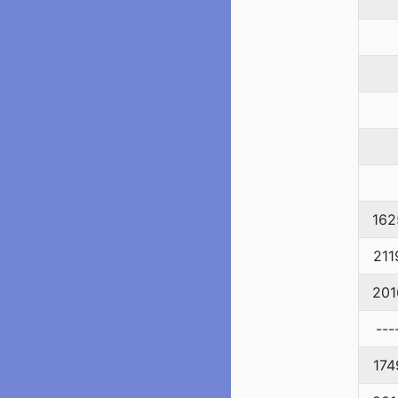
162
211
201
---
174