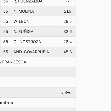
55
R. FUENZALIDA
17
55
N. MOLINA
21.9
55
W. LEON
28.5
55
A. ZUÑIGA
32.6
55
G. INOSTROZA
28.4
55
AND. COVARRUBIA
45.8
LA FRANCESCA
volver
metros