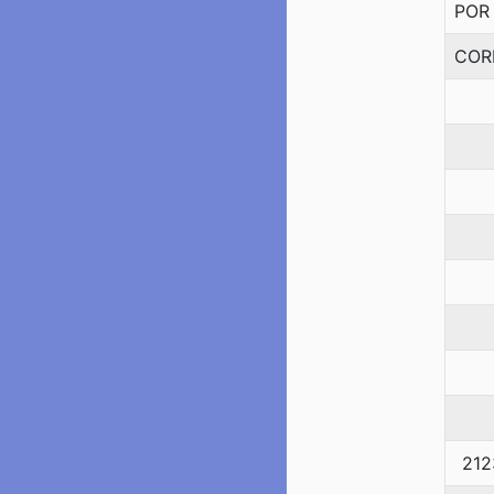
POR
COR
212