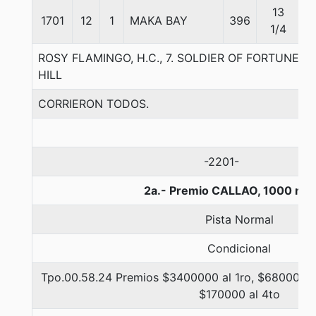
13
1701
12
1
MAKA BAY
396
5
1/4
ROSY FLAMINGO, H.C., 7. SOLDIER OF FORTUNE-F
HILL
CORRIERON TODOS.
-2201-
2a.- Premio CALLAO, 1000 me
Pista Normal
Condicional
Tpo.00.58.24 Premios $3400000 al 1ro, $680000 a
$170000 al 4to