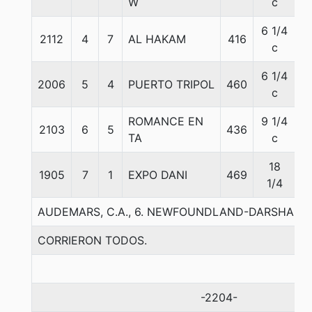
W
c
6 1/4
2112
4
7
AL HAKAM
416
5
c
6 1/4
2006
5
4
PUERTO TRIPOL
460
5
c
ROMANCE EN
9 1/4
2103
6
5
436
5
TA
c
18
1905
7
1
EXPO DANI
469
5
1/4
AUDEMARS, C.A., 6. NEWFOUNDLAND-DARSHANA
CORRIERON TODOS.
-2204-