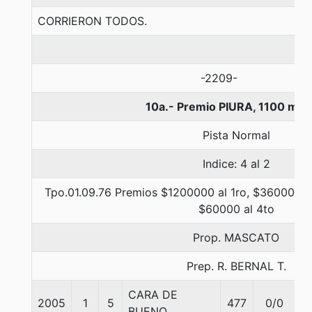
CORRIERON TODOS.
-2209-
10a.- Premio PIURA, 1100 met
Pista Normal
Indice: 4 al 2
Tpo.01.09.76 Premios $1200000 al 1ro, $360000 al
$60000 al 4to
Prop. MASCATO
Prep. R. BERNAL T.
CARA DE
2005
1
5
477
0/0
5
BUENO