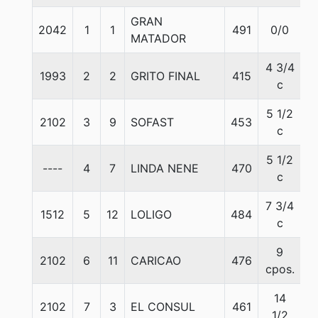
GRAN
2042
1
1
491
0/0
5
MATADOR
4 3/4
1993
2
2
GRITO FINAL
415
5
c
5 1/2
2102
3
9
SOFAST
453
5
c
5 1/2
----
4
7
LINDA NENE
470
5
c
7 3/4
1512
5
12
LOLIGO
484
5
c
9
2102
6
11
CARICAO
476
5
cpos.
14
2102
7
3
EL CONSUL
461
5
1/2