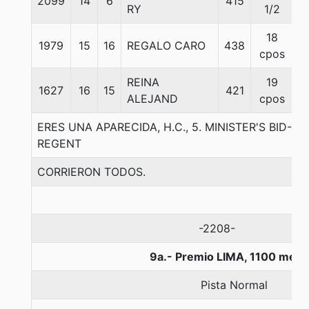
2099
14
6
415
5
RY
1/2
18
1979
15
16
REGALO CARO
438
5
cpos
REINA
19
1627
16
15
421
5
ALEJAND
cpos
ERES UNA APARECIDA, H.C., 5. MINISTER'S BID-I
REGENT
CORRIERON TODOS.
-2208-
9a.- Premio LIMA, 1100 metr
Pista Normal