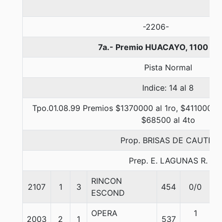
-2206-
7a.- Premio HUACAYO, 1100 me
Pista Normal
Indice: 14 al 8
Tpo.01.08.99 Premios $1370000 al 1ro, $411000 al
$68500 al 4to
Prop. BRISAS DE CAUTIN
Prep. E. LAGUNAS R.
RINCON
2107
1
3
454
0/0
5
ESCOND
OPERA
1
2003
2
1
537
5