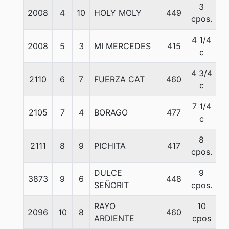
3
2008
4
10
HOLY MOLY
449
5
cpos.
4 1/4
2008
5
3
MI MERCEDES
415
5
c
4 3/4
2110
6
7
FUERZA CAT
460
5
c
7 1/4
2105
7
4
BORAGO
477
5
c
8
2111
8
9
PICHITA
417
5
cpos.
DULCE
9
3873
9
6
448
5
SEÑORIT
cpos.
RAYO
10
2096
10
8
460
5
ARDIENTE
cpos