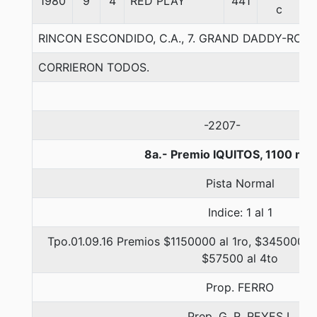
1980
9
4
RED PLAY
441
5
c
RINCON ESCONDIDO, C.A., 7. GRAND DADDY-ROC
CORRIERON TODOS.
-2207-
8a.- Premio IQUITOS, 1100 me
Pista Normal
Indice: 1 al 1
Tpo.01.09.16 Premios $1150000 al 1ro, $345000 al
$57500 al 4to
Prop. FERRO
Prep. G. R. REYES I.