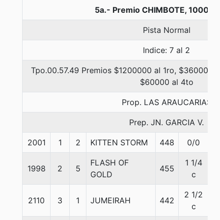
5a.- Premio CHIMBOTE, 1000 m
Pista Normal
Indice: 7 al 2
Tpo.00.57.49 Premios $1200000 al 1ro, $360000 al
$60000 al 4to
Prop. LAS ARAUCARIAS
Prep. JN. GARCIA V.
2001
1
2
KITTEN STORM
448
0/0
5
FLASH OF
1 1/4
1998
2
5
455
5
GOLD
c
2 1/2
2110
3
1
JUMEIRAH
442
5
c