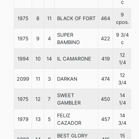
c
9
1975
8
11
BLACK OF FORT
464
5
cpos.
SUPER
9 3/4
1975
9
4
422
5
BAMBINO
c
12
1994
10
14
IL CAMARONE
419
5
1/4
12
2099
11
3
DARKAN
474
5
3/4
SWEET
14
1975
12
7
450
5
GAMBLER
1/4
FELIZ
14
1979
13
5
457
5
CAZADOR
3/4
BEST GLORY
15