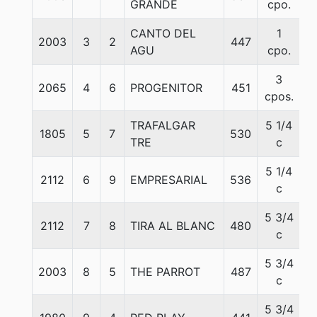
GRANDE
cpo.
CANTO DEL
1
2003
3
2
447
5
AGU
cpo.
3
2065
4
6
PROGENITOR
451
5
cpos.
TRAFALGAR
5 1/4
1805
5
7
530
5
TRE
c
5 1/4
2112
6
9
EMPRESARIAL
536
5
c
5 3/4
2112
7
8
TIRA AL BLANC
480
5
c
5 3/4
2003
8
5
THE PARROT
487
5
c
5 3/4