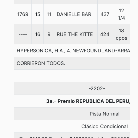
12
1769
15
11
DANIELLE BAR
437
5
1/4
18
----
16
9
RUE THE KITTE
424
5
cpos
HYPERSONICA, H.A., 4. NEWFOUNDLAND-ARRAB
CORRIERON TODOS.
-2202-
3a.- Premio REPUBLICA DEL PERU, 1
Pista Normal
Clásico Condicional