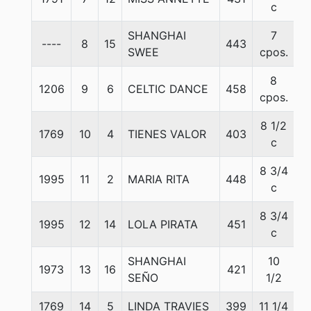
c
SHANGHAI
7
----
8
15
443
5
SWEE
cpos.
8
1206
9
6
CELTIC DANCE
458
5
cpos.
8 1/2
1769
10
4
TIENES VALOR
403
5
c
8 3/4
1995
11
2
MARIA RITA
448
5
c
8 3/4
1995
12
14
LOLA PIRATA
451
5
c
SHANGHAI
10
1973
13
16
421
5
SEÑO
1/2
1769
14
5
LINDA TRAVIES
399
11 1/4
5