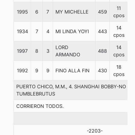
11
1995
6
7
MY MICHELLE
459
5
cpos
14
1934
7
4
MI LINDA YOYI
443
5
cpos
LORD
14
1997
8
3
488
5
ARMANDO
cpos
18
1992
9
9
FINO ALLA FIN
430
5
cpos
PUERTO CHICO, M.M., 4. SHANGHAI BOBBY-NO LA
TUMBLEBRUTUS
CORRIERON TODOS.
-2203-