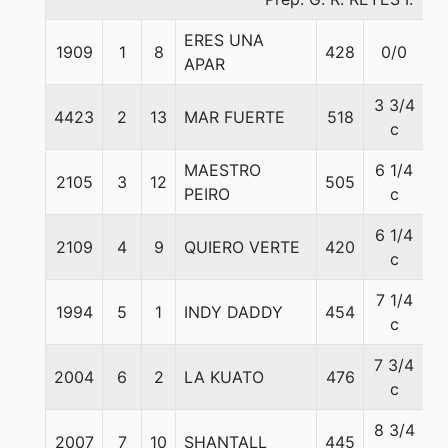
ERES UNA
1909
1
8
428
0/0
5
APAR
3 3/4
4423
2
13
MAR FUERTE
518
5
c
MAESTRO
6 1/4
2105
3
12
505
5
PEIRO
c
6 1/4
2109
4
9
QUIERO VERTE
420
5
c
7 1/4
1994
5
1
INDY DADDY
454
5
c
7 3/4
2004
6
2
LA KUATO
476
5
c
8 3/4
2007
7
10
SHANTALL
445
5