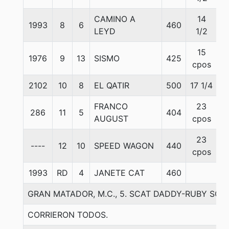
CAMINO A
14
1993
8
6
460
5
LEYD
1/2
15
1976
9
13
SISMO
425
5
cpos
2102
10
8
EL QATIR
500
17 1/4
5
FRANCO
23
286
11
5
404
5
AUGUST
cpos
23
----
12
10
SPEED WAGON
440
5
cpos
1993
RD
4
JANETE CAT
460
5
GRAN MATADOR, M.C., 5. SCAT DADDY-RUBY SOU
CORRIERON TODOS.