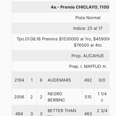
4a.- Premio CHICLAYO, 1100 me
Pista Normal
Indice: 25 al 17
Tpo.01.08.18 Premios $1530000 al 1ro, $459000 al
$76500 al 4to
Prop. ALICAHUE
Prep. I. MAFFUD H.
2104
1
6
AUDEMARS
492
0/0
6
NEGRO
1 1/4
2006
2
2
515
5
BERRINC
c
BETTER THAN
2 3/4
484
3
3
463
6