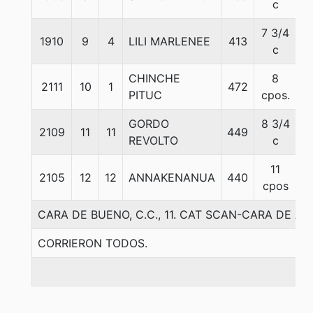
c
7 3/4
1910
9
4
LILI MARLENEE
413
5
c
CHINCHE
8
2111
10
1
472
5
PITUC
cpos.
GORDO
8 3/4
2109
11
11
449
5
REVOLTO
c
11
2105
12
12
ANNAKENANUA
440
5
cpos
CARA DE BUENO, C.C., 11. CAT SCAN-CARA DE A
CORRIERON TODOS.