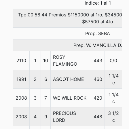
Indice: 1 al 1
Tpo.00.58.44 Premios $1150000 al 1ro, $345000 al
$57500 al 4to
Prop. SEBA
Prep. W. MANCILLA D.
ROSY
2110
1
10
443
0/0
5
FLAMINGO
1 1/4
1991
2
6
ASCOT HOME
460
5
c
1 1/4
2008
3
7
WE WILL ROCK
420
5
c
PRECIOUS
3 1/2
2008
4
9
448
5
LORD
c