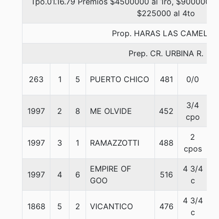
Tpo.01.16.79 Premios $4500000 al 1ro, $900000 al
$225000 al 4to
Prop. HARAS LAS CAMELIA
Prep. CR. URBINA R.
263
1
5
PUERTO CHICO
481
0/0
5
3/4
1997
2
8
ME OLVIDE
452
5
cpo
2
1997
3
1
RAMAZZOTTI
488
5
cpos
EMPIRE OF
4 3/4
1997
4
6
516
5
GOO
c
4 3/4
1868
5
2
VICANTICO
476
5
c