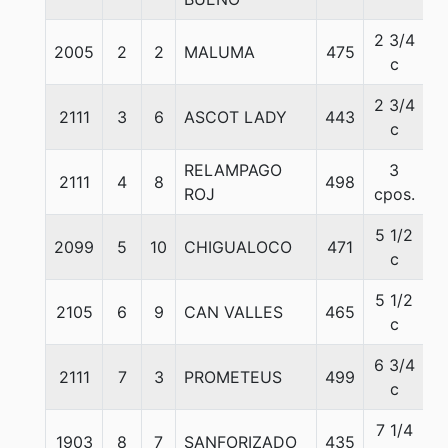
2 3/4
2005
2
2
MALUMA
475
5
c
2 3/4
2111
3
6
ASCOT LADY
443
5
c
RELAMPAGO
3
2111
4
8
498
5
ROJ
cpos.
5 1/2
2099
5
10
CHIGUALOCO
471
5
c
5 1/2
2105
6
9
CAN VALLES
465
5
c
6 3/4
2111
7
3
PROMETEUS
499
5
c
7 1/4
1903
8
7
SANFORIZADO
435
5