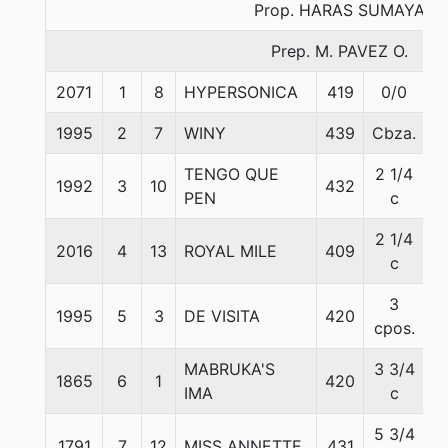
Prop. HARAS SUMAYA
Prep. M. PAVEZ O.
2071
1
8
HYPERSONICA
419
0/0
5
1995
2
7
WINY
439
Cbza.
5
TENGO QUE
2 1/4
1992
3
10
432
5
PEN
c
2 1/4
2016
4
13
ROYAL MILE
409
5
c
3
1995
5
3
DE VISITA
420
5
cpos.
MABRUKA'S
3 3/4
1865
6
1
420
5
IMA
c
5 3/4
1791
7
12
MISS ANNETTE
431
5