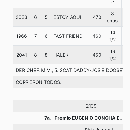
c
8
2033
6
5
ESTOY AQUI
470
54
cpos.
14
1966
7
6
FAST FRIEND
460
55
1/2
19
2041
8
8
HALEK
450
57
1/2
DER CHEF, M.M., 5. SCAT DADDY-JOSIE DOOSEY-
CORRIERON TODOS.
-2139-
7a.- Premio EUGENIO CONCHA E., 16
Pista Normal