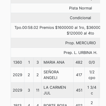
Pista Normal
Condicional
Tpo.00:58.02 Premios $1600000 al 1ro, $360000 a
$120000 al 4to
Prop. MERCURIO
Prep. L. URBINA H.
1360
1
3
MARIA ANA
482
0/0
55
SEÑORA
1/2
2029
2
2
417
55
ANGELI
cpo
LA CARMEN
1 3/4
2029
3
11
451
55
JUL
c
2
1913
4
4
PORTE ROSA
402
55