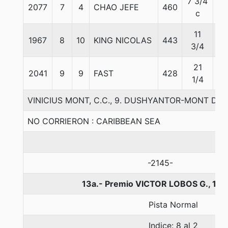
7 3/4
2077
7
4
CHAO JEFE
460
54
c
11
1967
8
10
KING NICOLAS
443
53
3/4
21
2041
9
9
FAST
428
53
1/4
VINICIUS MONT, C.C., 9. DUSHYANTOR-MONT D
NO CORRIERON : CARIBBEAN SEA
-2145-
13a.- Premio VICTOR LOBOS G., 13
Pista Normal
Indice: 8 al 2