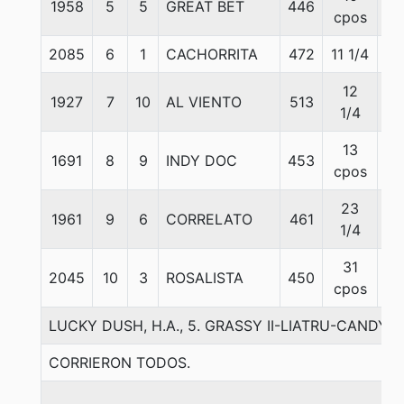
1958
5
5
GREAT BET
446
54
cpos
2085
6
1
CACHORRITA
472
11 1/4
56
12
1927
7
10
AL VIENTO
513
51
1/4
13
1691
8
9
INDY DOC
453
52
cpos
23
1961
9
6
CORRELATO
461
54
1/4
31
2045
10
3
ROSALISTA
450
56
cpos
LUCKY DUSH, H.A., 5. GRASSY II-LIATRU-CANDY R
CORRIERON TODOS.