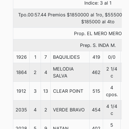
Indice: 3 al 1
Tpo.00:57.44 Premios $1850000 al 1ro, $555000 a
$185000 al 4to
Prop. EL MERO MERO
Prep. S. INDA M.
1926
1
7
BAQUILIDES
419
0/0
57
MELODIA
2 1/4
1864
2
4
462
55
SALVA
c
4
1912
3
13
CLEAR POINT
515
57
cpos.
4 1/4
2035
4
2
VERDE BRAVO
454
55
c
5
2028
5
9
NATAN
402
55