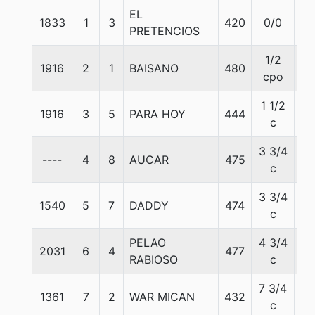
EL
1833
1
3
420
0/0
57
PRETENCIOS
1/2
1916
2
1
BAISANO
480
57
cpo
1 1/2
1916
3
5
PARA HOY
444
57
c
3 3/4
----
4
8
AUCAR
475
57
c
3 3/4
1540
5
7
DADDY
474
57
c
PELAO
4 3/4
2031
6
4
477
57
RABIOSO
c
7 3/4
1361
7
2
WAR MICAN
432
57
c