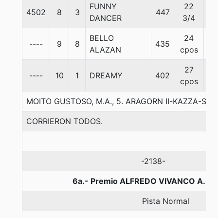
FUNNY
22
4502
8
3
447
57
DANCER
3/4
BELLO
24
----
9
8
435
57
ALAZAN
cpos
27
----
10
1
DREAMY
402
57
cpos
MOITO GUSTOSO, M.A., 5. ARAGORN II-KAZZA-SIR
CORRIERON TODOS.
-2138-
6a.- Premio ALFREDO VIVANCO A., 1
Pista Normal