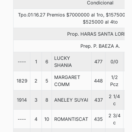
Condicional
Tpo.01:16.27 Premios $7000000 al 1ro, $1575000 a
$525000 al 4to
Prop. HARAS SANTA LORET
Prep. P. BAEZA A.
LUCKY
----
1
6
477
0/0
55
SHANIA
MARGARET
1/2
1829
2
5
448
55
COMM
Pcz
2 1/4
1914
3
8
ANELEY SUYAI
437
55
c
2 3/4
----
4
10
ROMANTISCAT
435
55
c