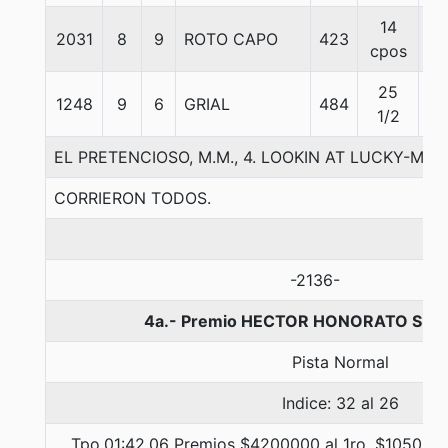
14
2031
8
9
ROTO CAPO
423
56
cpos
25
1248
9
6
GRIAL
484
57
1/2
EL PRETENCIOSO, M.M., 4. LOOKIN AT LUCKY-MI
CORRIERON TODOS.
-2136-
4a.- Premio HECTOR HONORATO S., 1
Pista Normal
Indice: 32 al 26
Tpo.01:42.06 Premios $4200000 al 1ro, $1050000