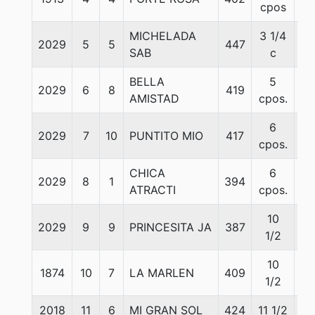
cpos
MICHELADA
3 1/4
2029
5
5
447
55
SAB
c
BELLA
5
2029
6
8
419
55
AMISTAD
cpos.
6
2029
7
10
PUNTITO MIO
417
53
cpos.
CHICA
6
2029
8
1
394
55
ATRACTI
cpos.
10
2029
9
9
PRINCESITA JA
387
55
1/2
10
1874
10
7
LA MARLEN
409
55
1/2
2018
11
6
MI GRAN SOL
424
11 1/2
55