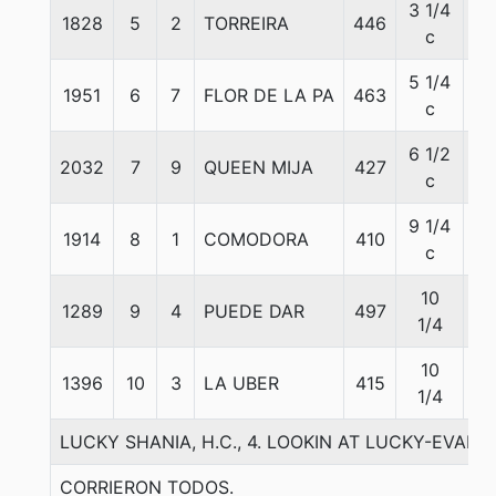
3 1/4
1828
5
2
TORREIRA
446
55
c
5 1/4
1951
6
7
FLOR DE LA PA
463
53
c
6 1/2
2032
7
9
QUEEN MIJA
427
55
c
9 1/4
1914
8
1
COMODORA
410
55
c
10
1289
9
4
PUEDE DAR
497
55
1/4
10
1396
10
3
LA UBER
415
55
1/4
LUCKY SHANIA, H.C., 4. LOOKIN AT LUCKY-EVA
CORRIERON TODOS.