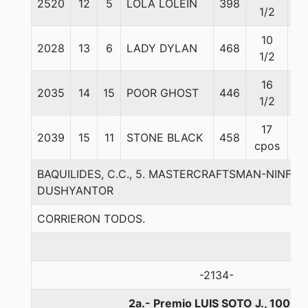
2520
12
5
LOLA LOLEIN
398
55
1/2
10
2028
13
6
LADY DYLAN
468
55
1/2
16
2035
14
15
POOR GHOST
446
57
1/2
17
2039
15
11
STONE BLACK
458
57
cpos
BAQUILIDES, C.C., 5. MASTERCRAFTSMAN-NINFA 
DUSHYANTOR
CORRIERON TODOS.
-2134-
2a.- Premio LUIS SOTO J., 1000 