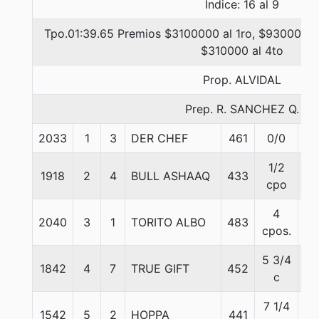
Indice: 16 al 9
Tpo.01:39.65 Premios $3100000 al 1ro, $930000 a
$310000 al 4to
Prop. ALVIDAL
Prep. R. SANCHEZ Q.
2033
1
3
DER CHEF
461
0/0
55
1/2
1918
2
4
BULL ASHAAQ
433
53
cpo
4
2040
3
1
TORITO ALBO
483
56
cpos.
5 3/4
1842
4
7
TRUE GIFT
452
56
c
7 1/4
1542
5
2
HOPPA
441
50