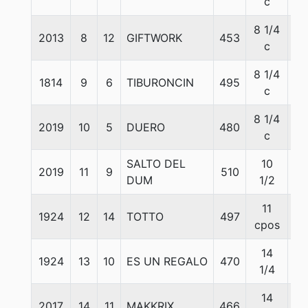
c
8 1/4
2013
8
12
GIFTWORK
453
55
c
8 1/4
1814
9
6
TIBURONCIN
495
56
c
8 1/4
2019
10
5
DUERO
480
54
c
SALTO DEL
10
2019
11
9
510
52
DUM
1/2
11
1924
12
14
TOTTO
497
51
cpos
14
1924
13
10
ES UN REGALO
470
51
1/4
14
2017
14
11
MAKKRIX
466
58