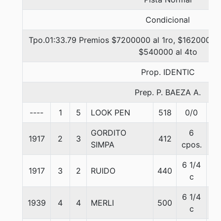
Condicional
Tpo.01:33.79 Premios $7200000 al 1ro, $1620000 a
$540000 al 4to
Prop. IDENTIC
Prep. P. BAEZA A.
----
1
5
LOOK PEN
518
0/0
57
GORDITO
6
1917
2
3
412
57
SIMPA
cpos.
6 1/4
1917
3
2
RUIDO
440
57
c
6 1/4
1939
4
4
MERLI
500
57
c