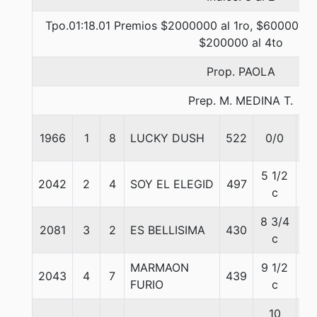
Tpo.01:18.01 Premios $2000000 al 1ro, $600000 a
$200000 al 4to
Prop. PAOLA
Prep. M. MEDINA T.
1966
1
8
LUCKY DUSH
522
0/0
57
5 1/2
2042
2
4
SOY EL ELEGID
497
53
c
8 3/4
2081
3
2
ES BELLISIMA
430
51
c
MARMAON
9 1/2
2043
4
7
439
56
FURIO
c
10