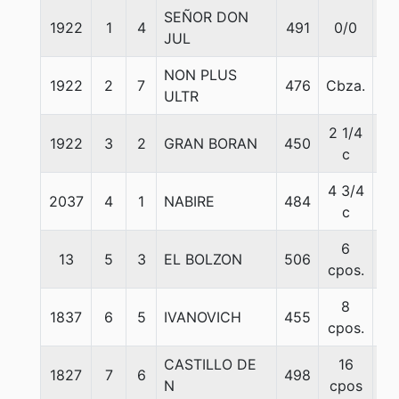
SEÑOR DON
1922
1
4
491
0/0
54
JUL
NON PLUS
1922
2
7
476
Cbza.
56
ULTR
2 1/4
1922
3
2
GRAN BORAN
450
51
c
4 3/4
2037
4
1
NABIRE
484
56
c
6
13
5
3
EL BOLZON
506
56
cpos.
8
1837
6
5
IVANOVICH
455
54
cpos.
CASTILLO DE
16
1827
7
6
498
54
N
cpos