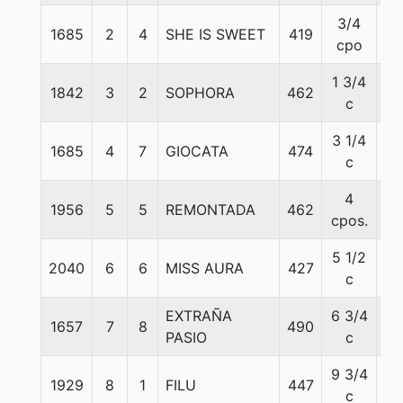
3/4
1685
2
4
SHE IS SWEET
419
53
cpo
1 3/4
1842
3
2
SOPHORA
462
51
c
3 1/4
1685
4
7
GIOCATA
474
57
c
4
1956
5
5
REMONTADA
462
55
cpos.
5 1/2
2040
6
6
MISS AURA
427
53
c
EXTRAÑA
6 3/4
1657
7
8
490
53
PASIO
c
9 3/4
1929
8
1
FILU
447
51
c