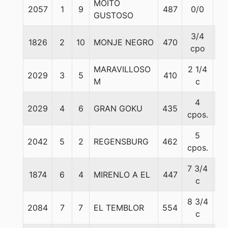
MOITO
2057
1
9
487
0/0
57
GUSTOSO
3/4
1826
2
10
MONJE NEGRO
470
57
cpo
MARAVILLOSO
2 1/4
2029
3
5
410
57
M
c
4
2029
4
6
GRAN GOKU
435
57
cpos.
5
2042
5
2
REGENSBURG
462
57
cpos.
7 3/4
1874
6
4
MIRENLO A EL
447
57
c
8 3/4
2084
7
7
EL TEMBLOR
554
57
c