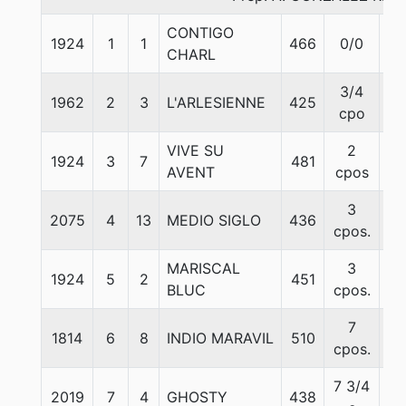
CONTIGO
1924
1
1
466
0/0
59
CHARL
3/4
1962
2
3
L'ARLESIENNE
425
56
cpo
VIVE SU
2
1924
3
7
481
57
AVENT
cpos
3
2075
4
13
MEDIO SIGLO
436
59
cpos.
MARISCAL
3
1924
5
2
451
51
BLUC
cpos.
7
1814
6
8
INDIO MARAVIL
510
61
cpos.
7 3/4
2019
7
4
GHOSTY
438
53