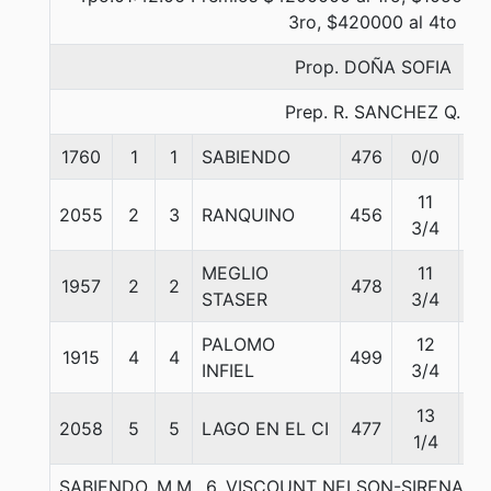
3ro, $420000 al 4to
Prop. DOÑA SOFIA
Prep. R. SANCHEZ Q.
1760
1
1
SABIENDO
476
0/0
57
11
2055
2
3
RANQUINO
456
55
3/4
MEGLIO
11
1957
2
2
478
51
STASER
3/4
PALOMO
12
1915
4
4
499
53
INFIEL
3/4
13
2058
5
5
LAGO EN EL CI
477
53
1/4
SABIENDO, M.M., 6. VISCOUNT NELSON-SIRENA D