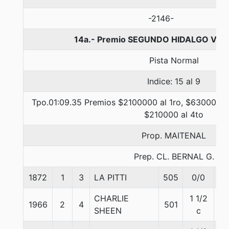
-2146-
14a.- Premio SEGUNDO HIDALGO V., 1
Pista Normal
Indice: 15 al 9
Tpo.01:09.35 Premios $2100000 al 1ro, $630000 a
$210000 al 4to
Prop. MAITENAL
Prep. CL. BERNAL G.
1872
1
3
LA PITTI
505
0/0
56
CHARLIE
1 1/2
1966
2
4
501
55
SHEEN
c