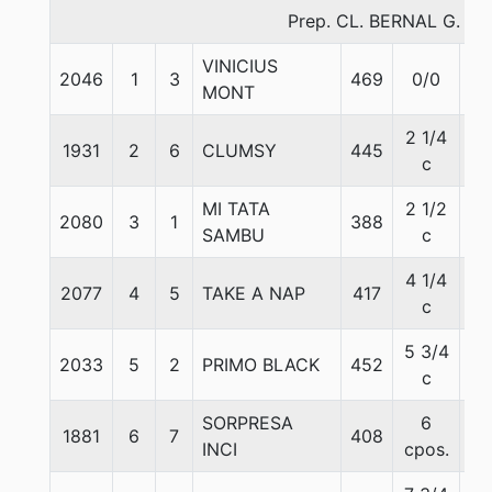
Prep. CL. BERNAL G.
VINICIUS
2046
1
3
469
0/0
56
MONT
2 1/4
1931
2
6
CLUMSY
445
55
c
MI TATA
2 1/2
2080
3
1
388
56
SAMBU
c
4 1/4
2077
4
5
TAKE A NAP
417
55
c
5 3/4
2033
5
2
PRIMO BLACK
452
53
c
SORPRESA
6
1881
6
7
408
56
INCI
cpos.