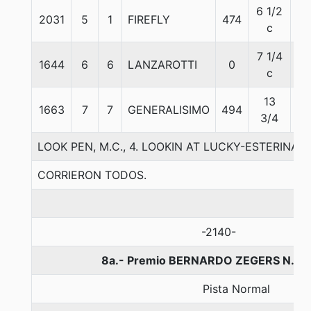
6 1/2
2031
5
1
FIREFLY
474
57
c
7 1/4
1644
6
6
LANZAROTTI
0
57
c
13
1663
7
7
GENERALISIMO
494
57
3/4
LOOK PEN, M.C., 4. LOOKIN AT LUCKY-ESTERINA I
CORRIERON TODOS.
-2140-
8a.- Premio BERNARDO ZEGERS N., 1
Pista Normal