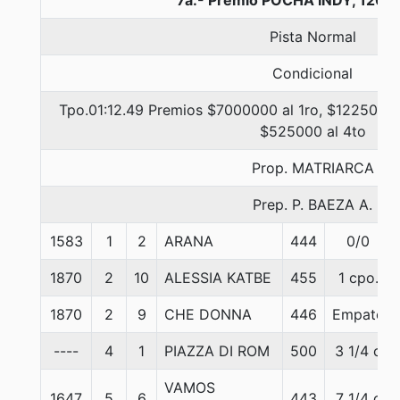
7a.- Premio POCHA INDY, 1200
Pista Normal
Condicional
Tpo.01:12.49 Premios $7000000 al 1ro, $1225000 
$525000 al 4to
Prop. MATRIARCA
Prep. P. BAEZA A.
1583
1
2
ARANA
444
0/0
1870
2
10
ALESSIA KATBE
455
1 cpo.
1870
2
9
CHE DONNA
446
Empate
----
4
1
PIAZZA DI ROM
500
3 1/4 c
VAMOS
1647
5
6
443
7 1/4 c