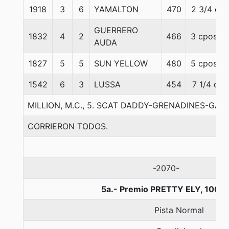
1918
3
6
YAMALTON
470
2 3/4 c
GUERRERO
1832
4
2
466
3 cpos.
AUDA
1827
5
5
SUN YELLOW
480
5 cpos.
1542
6
3
LUSSA
454
7 1/4 c
MILLION, M.C., 5. SCAT DADDY-GRENADINES-GALIL
CORRIERON TODOS.
-2070-
5a.- Premio PRETTY ELY, 1000
Pista Normal