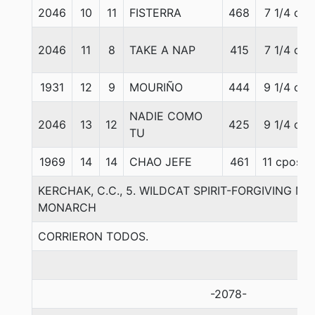
2046
10
11
FISTERRA
468
7 1/4 c
2046
11
8
TAKE A NAP
415
7 1/4 c
1931
12
9
MOURIÑO
444
9 1/4 c
NADIE COMO
2046
13
12
425
9 1/4 c
TU
1969
14
14
CHAO JEFE
461
11 cpos
KERCHAK, C.C., 5. WILDCAT SPIRIT-FORGIVING 
MONARCH
CORRIERON TODOS.
-2078-