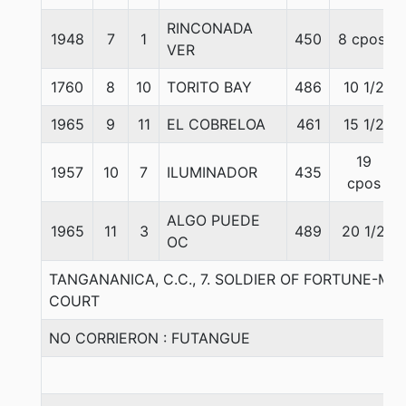
RINCONADA
1948
7
1
450
8 cpos.
VER
1760
8
10
TORITO BAY
486
10 1/2
1965
9
11
EL COBRELOA
461
15 1/2
19
1957
10
7
ILUMINADOR
435
cpos
ALGO PUEDE
1965
11
3
489
20 1/2
OC
TANGANANICA, C.C., 7. SOLDIER OF FORTUNE-M
COURT
NO CORRIERON : FUTANGUE