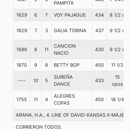
PAMPITA
1629
6
7
VOY PAJAGUE
434
8 1/2 c
1829
7
3
GALIA TORINA
437
9 1/2 c
CANCION
1686
8
11
430
9 1/2 c
NACIO
1870
9
8
BETTY BOP
450
11 1/2
SUREÑA
15
----
10
5
433
DANCE
cpos
ALEGRES
1755
11
4
450
18 1/4
COPAS
ARANA, H.A., 4. LINE OF DAVID-KANSAS II-MAJES
CORRIERON TODOS.