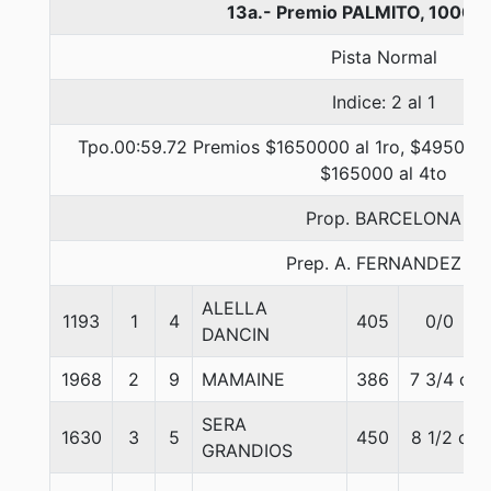
13a.- Premio PALMITO, 1000 
Pista Normal
Indice: 2 al 1
Tpo.00:59.72 Premios $1650000 al 1ro, $495000 
$165000 al 4to
Prop. BARCELONA
Prep. A. FERNANDEZ L.
ALELLA
1193
1
4
405
0/0
DANCIN
1968
2
9
MAMAINE
386
7 3/4 c
SERA
1630
3
5
450
8 1/2 c
GRANDIOS