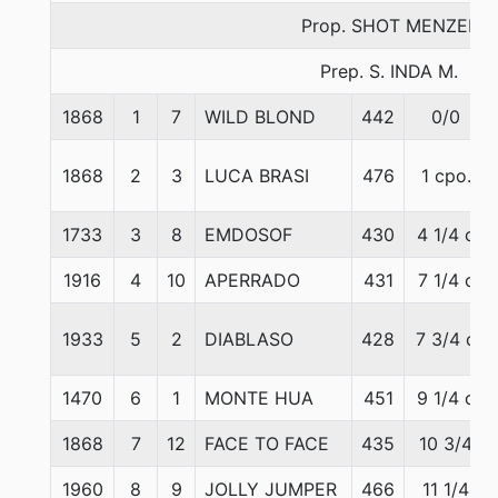
Prop. SHOT MENZEL
Prep. S. INDA M.
1868
1
7
WILD BLOND
442
0/0
1868
2
3
LUCA BRASI
476
1 cpo.
1733
3
8
EMDOSOF
430
4 1/4 c
1916
4
10
APERRADO
431
7 1/4 c
1933
5
2
DIABLASO
428
7 3/4 c
1470
6
1
MONTE HUA
451
9 1/4 c
1868
7
12
FACE TO FACE
435
10 3/4
1960
8
9
JOLLY JUMPER
466
11 1/4