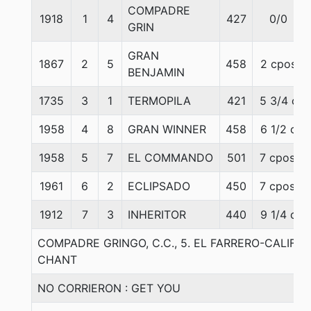
COMPADRE
1918
1
4
427
0/0
GRIN
GRAN
1867
2
5
458
2 cpos
BENJAMIN
1735
3
1
TERMOPILA
421
5 3/4 c
1958
4
8
GRAN WINNER
458
6 1/2 c
1958
5
7
EL COMMANDO
501
7 cpos.
1961
6
2
ECLIPSADO
450
7 cpos.
1912
7
3
INHERITOR
440
9 1/4 c
COMPADRE GRINGO, C.C., 5. EL FARRERO-CALIFO
CHANT
NO CORRIERON : GET YOU