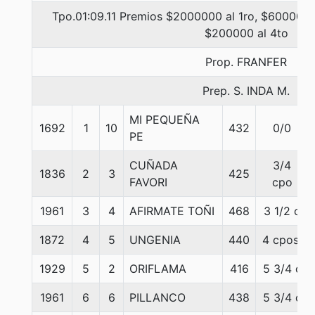
Tpo.01:09.11 Premios $2000000 al 1ro, $600000 
$200000 al 4to
Prop. FRANFER
Prep. S. INDA M.
MI PEQUEÑA
1692
1
10
432
0/0
PE
CUÑADA
3/4
1836
2
3
425
FAVORI
cpo
1961
3
4
AFIRMATE TOÑI
468
3 1/2 c
1872
4
5
UNGENIA
440
4 cpos.
1929
5
2
ORIFLAMA
416
5 3/4 c
1961
6
6
PILLANCO
438
5 3/4 c