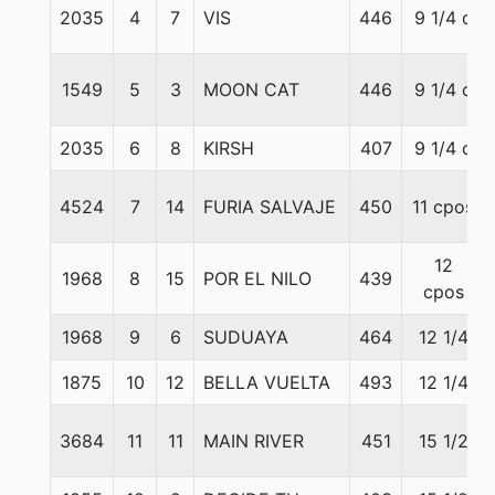
2035
4
7
VIS
446
9 1/4 c
1549
5
3
MOON CAT
446
9 1/4 c
2035
6
8
KIRSH
407
9 1/4 c
4524
7
14
FURIA SALVAJE
450
11 cpos
12
1968
8
15
POR EL NILO
439
cpos
1968
9
6
SUDUAYA
464
12 1/4
1875
10
12
BELLA VUELTA
493
12 1/4
3684
11
11
MAIN RIVER
451
15 1/2