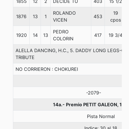
1855
12
2
DECIDE TU
403
15 1/2
ROLANDO
19
1876
13
1
453
VICEN
cpos
PEDRO
1920
14
13
417
19 3/4
COLORIN
ALELLA DANCING, H.C., 5. DADDY LONG LEGS-G
TRIBUTE
NO CORRIERON : CHOKUREI
-2079-
14a.- Premio PETIT GALEON, 140
Pista Normal
Indice: 30 al 18