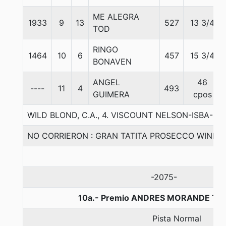
ME ALEGRA
1933
9
13
527
13 3/4
TOD
RINGO
1464
10
6
457
15 3/4
BONAVEN
ANGEL
46
----
11
4
493
GUIMERA
cpos
WILD BLOND, C.A., 4. VISCOUNT NELSON-ISBA-STU
NO CORRIERON : GRAN TATITA PROSECCO WINE
-2075-
10a.- Premio ANDRES MORANDE T., 
Pista Normal