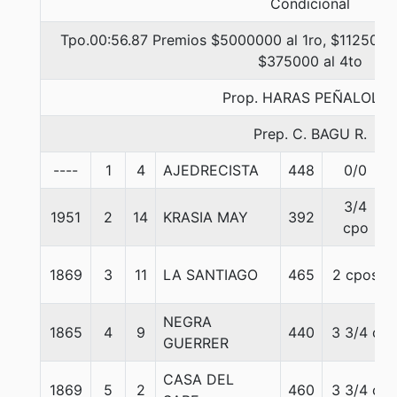
Condicional
Tpo.00:56.87 Premios $5000000 al 1ro, $1125000 
$375000 al 4to
Prop. HARAS PEÑALOLE
Prep. C. BAGU R.
----
1
4
AJEDRECISTA
448
0/0
3/4
1951
2
14
KRASIA MAY
392
cpo
1869
3
11
LA SANTIAGO
465
2 cpos
NEGRA
1865
4
9
440
3 3/4 c
GUERRER
CASA DEL
1869
5
2
460
3 3/4 c