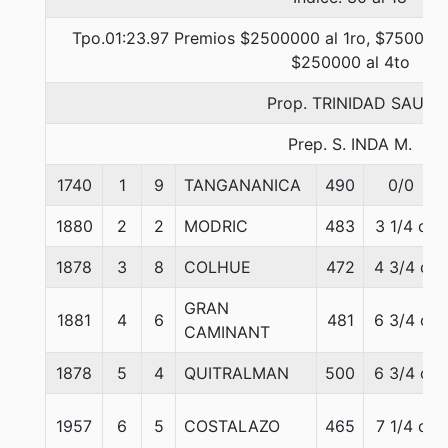
Tpo.01:23.97 Premios $2500000 al 1ro, $750000 
$250000 al 4to
Prop. TRINIDAD SAUL
Prep. S. INDA M.
1740
1
9
TANGANANICA
490
0/0
1880
2
2
MODRIC
483
3 1/4 c
1878
3
8
COLHUE
472
4 3/4 c
GRAN
1881
4
6
481
6 3/4 c
CAMINANT
1878
5
4
QUITRALMAN
500
6 3/4 c
1957
6
5
COSTALAZO
465
7 1/4 c