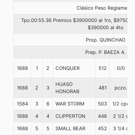
Clásico Peso Reglamento
Tpo.00:55.36 Premios $3900000 al 1ro, $975000 
$390000 al 4to
Prop. QUINCHAO
Prep. P. BAEZA A.
1688
1
2
CONQUER
512
0/0
HUASO
1688
2
3
481
pczo.
HONORAB
1584
3
6
WAR STORM
503
1/2 cpo
1688
4
4
CLIPPERTON
446
2 1/2 c
1688
5
5
SMALL BEAR
452
3 1/4 c