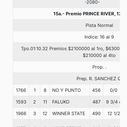
-2080-
15a.- Premio PRINCE RIVER, 120
Pista Normal
Indice: 16 al 9
Tpo.01:10.32 Premios $2100000 al 1ro, $630000 
$210000 al 4to
Prop. .
Prep. R. SANCHEZ Q.
1766
1
8
NO Y PUNTO
456
0/0
1593
2
11
FALUKO
487
9 3/4 c
1966
3
12
WINNER STATE
490
12 1/2