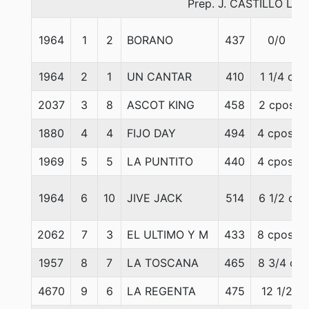
Prep. J. CASTILLO L.
1964
1
2
BORANO
437
0/0
1964
2
1
UN CANTAR
410
1 1/4 c
2037
3
8
ASCOT KING
458
2 cpos
1880
4
4
FIJO DAY
494
4 cpos.
1969
5
5
LA PUNTITO
440
4 cpos.
1964
6
10
JIVE JACK
514
6 1/2 c
2062
7
3
EL ULTIMO Y M
433
8 cpos.
1957
8
7
LA TOSCANA
465
8 3/4 c
4670
9
6
LA REGENTA
475
12 1/2