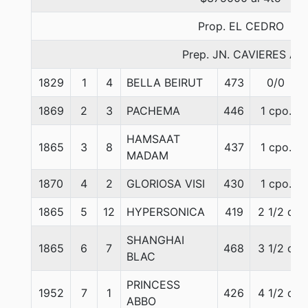
Prop. EL CEDRO
Prep. JN. CAVIERES A.
1829
1
4
BELLA BEIRUT
473
0/0
1869
2
3
PACHEMA
446
1 cpo.
HAMSAAT
1865
3
8
437
1 cpo.
MADAM
1870
4
2
GLORIOSA VISI
430
1 cpo.
1865
5
12
HYPERSONICA
419
2 1/2 c
SHANGHAI
1865
6
7
468
3 1/2 c
BLAC
PRINCESS
1952
7
1
426
4 1/2 c
ABBO