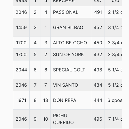
4933
1
5
KERCHAK
447
0/0
2046
2
4
PASSIONAL
491
2 1/2 c
1459
3
1
GRAN BILBAO
452
3 1/4 c
1700
4
3
ALTO BE OCHO
450
3 3/4 c
1700
5
2
SUN OF YORK
432
3 3/4 c
2044
6
6
SPECIAL COLT
498
5 1/4 c
2046
7
7
VIN SANTO
484
5 1/2 c
1971
8
13
DON REPA
444
6 cpos.
PICHU
2046
9
10
496
7 1/4 c
QUERIDO