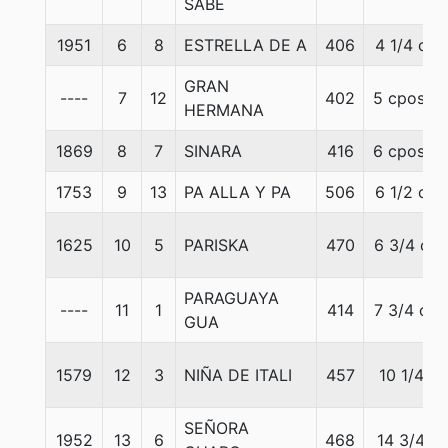
SABE
1951
6
8
ESTRELLA DE A
406
4 1/4 c
GRAN
----
7
12
402
5 cpos.
HERMANA
1869
8
7
SINARA
416
6 cpos.
1753
9
13
PA ALLA Y PA
506
6 1/2 c
1625
10
5
PARISKA
470
6 3/4 c
PARAGUAYA
----
11
1
414
7 3/4 c
GUA
1579
12
3
NIÑA DE ITALI
457
10 1/4
SEÑORA
1952
13
6
468
14 3/4