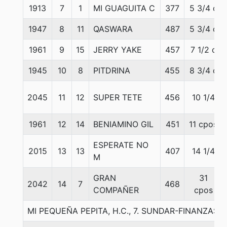
1913
7
1
MI GUAGUITA C
377
5 3/4 c
1947
8
11
QASWARA
487
5 3/4 c
1961
9
15
JERRY YAKE
457
7 1/2 c
1945
10
8
PITDRINA
455
8 3/4 c
2045
11
12
SUPER TETE
456
10 1/4
1961
12
14
BENIAMINO GIL
451
11 cpos
ESPERATE NO
2015
13
13
407
14 1/4
M
GRAN
31
2042
14
7
468
COMPAÑER
cpos
MI PEQUEÑA PEPITA, H.C., 7. SUNDAR-FINANZAS