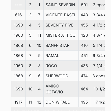
----
2
1
SAINT SEVERIN
501
2 cpos
616
3
7
VICENTE BASTI
443
3 3/4 c
1690
4
5
SEVENTY FIVE
455
4 1/2 c
1960
5
11
MISTER ATTICU
420
4 3/4 c
1868
6
10
BANFF STAR
410
5 1/4 c
1868
7
9
RAMAL
451
6 3/4 c
1960
8
3
ROCO
438
7 1/4 c
1868
9
6
SHERWOOD
474
8 cpos.
AMIGO
1690
10
4
464
10 1/2
OCTAVIO
1917
11
12
DON WIFALO
495
17 1/2