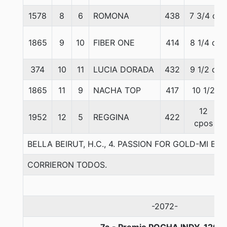
1578
8
6
ROMONA
438
7 3/4 c
1865
9
10
FIBER ONE
414
8 1/4 c
374
10
11
LUCIA DORADA
432
9 1/2 c
1865
11
9
NACHA TOP
417
10 1/2
12
1952
12
5
REGGINA
422
cpos
BELLA BEIRUT, H.C., 4. PASSION FOR GOLD-MI BE
CORRIERON TODOS.
-2072-