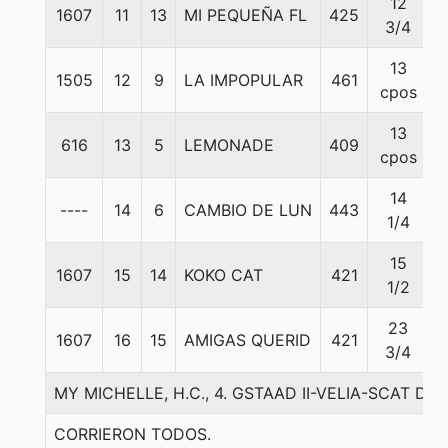
12
1607
11
13
MI PEQUEÑA FL
425
3/4
13
1505
12
9
LA IMPOPULAR
461
5
cpos
13
616
13
5
LEMONADE
409
cpos
14
----
14
6
CAMBIO DE LUN
443
1/4
15
1607
15
14
KOKO CAT
421
1/2
23
1607
16
15
AMIGAS QUERID
421
3/4
MY MICHELLE, H.C., 4. GSTAAD II-VELIA-SCAT DA
CORRIERON TODOS.