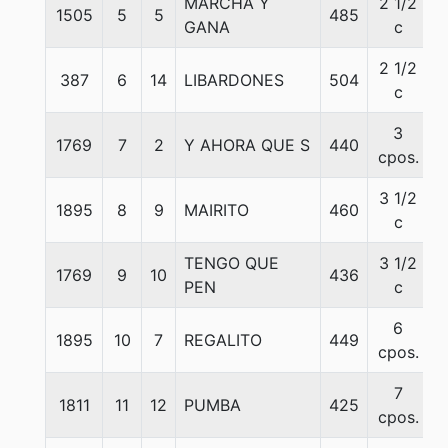
MARCHA Y
2 1/2
1505
5
5
485
GANA
c
2 1/2
387
6
14
LIBARDONES
504
c
3
1769
7
2
Y AHORA QUE S
440
cpos.
3 1/2
1895
8
9
MAIRITO
460
c
TENGO QUE
3 1/2
1769
9
10
436
PEN
c
6
1895
10
7
REGALITO
449
cpos.
7
1811
11
12
PUMBA
425
cpos.