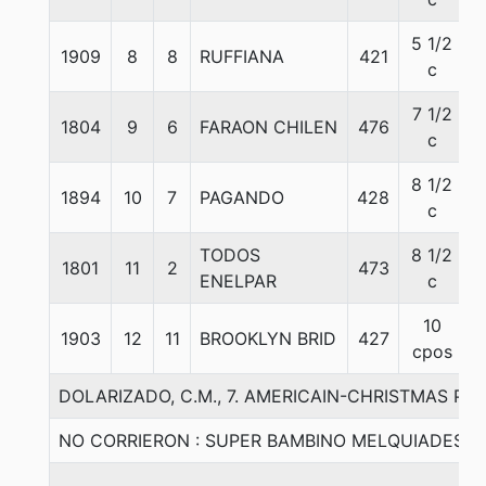
5 1/2
1909
8
8
RUFFIANA
421
c
7 1/2
1804
9
6
FARAON CHILEN
476
c
8 1/2
1894
10
7
PAGANDO
428
c
TODOS
8 1/2
1801
11
2
473
ENELPAR
c
10
1903
12
11
BROOKLYN BRID
427
cpos
DOLARIZADO, C.M., 7. AMERICAIN-CHRISTMAS PL
NO CORRIERON : SUPER BAMBINO MELQUIADES