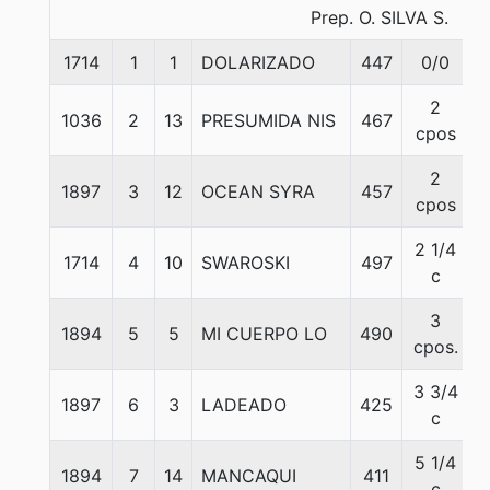
Prep. O. SILVA S.
1714
1
1
DOLARIZADO
447
0/0
2
1036
2
13
PRESUMIDA NIS
467
cpos
2
1897
3
12
OCEAN SYRA
457
cpos
2 1/4
1714
4
10
SWAROSKI
497
c
3
1894
5
5
MI CUERPO LO
490
cpos.
3 3/4
1897
6
3
LADEADO
425
c
5 1/4
1894
7
14
MANCAQUI
411
c