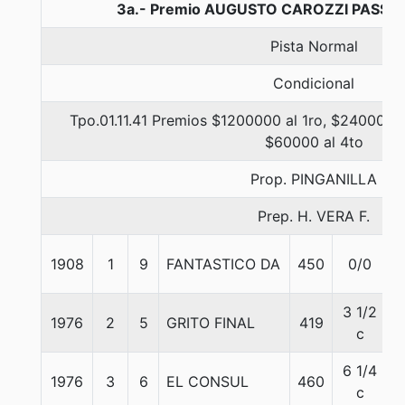
3a.- Premio AUGUSTO CAROZZI PASSANI
Pista Normal
Condicional
Tpo.01.11.41 Premios $1200000 al 1ro, $240000 a
$60000 al 4to
Prop. PINGANILLA
Prep. H. VERA F.
1908
1
9
FANTASTICO DA
450
0/0
3 1/2
1976
2
5
GRITO FINAL
419
c
6 1/4
1976
3
6
EL CONSUL
460
c