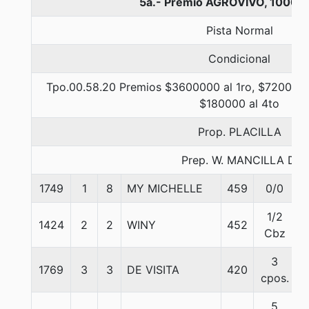
5a.- Premio AGROVIVO, 1000 
Pista Normal
Condicional
Tpo.00.58.20 Premios $3600000 al 1ro, $720000 
$180000 al 4to
Prop. PLACILLA
Prep. W. MANCILLA D.
1749
1
8
MY MICHELLE
459
0/0
1/2
1424
2
2
WINY
452
Cbz
3
1769
3
3
DE VISITA
420
cpos.
5