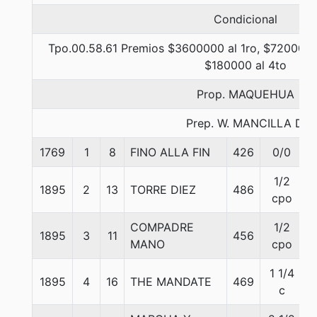
Condicional
Tpo.00.58.61 Premios $3600000 al 1ro, $720000 
$180000 al 4to
Prop. MAQUEHUA
Prep. W. MANCILLA D.
1769
1
8
FINO ALLA FIN
426
0/0
1/2
1895
2
13
TORRE DIEZ
486
cpo
COMPADRE
1/2
1895
3
11
456
MANO
cpo
1 1/4
1895
4
16
THE MANDATE
469
5
c