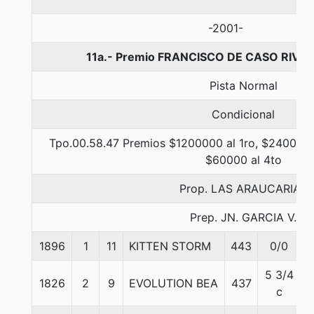
-2001-
11a.- Premio FRANCISCO DE CASO RIVER
Pista Normal
Condicional
Tpo.00.58.47 Premios $1200000 al 1ro, $240000 a
$60000 al 4to
Prop. LAS ARAUCARIAS
Prep. JN. GARCIA V.
1896
1
11
KITTEN STORM
443
0/0
5 3/4
1826
2
9
EVOLUTION BEA
437
5
c