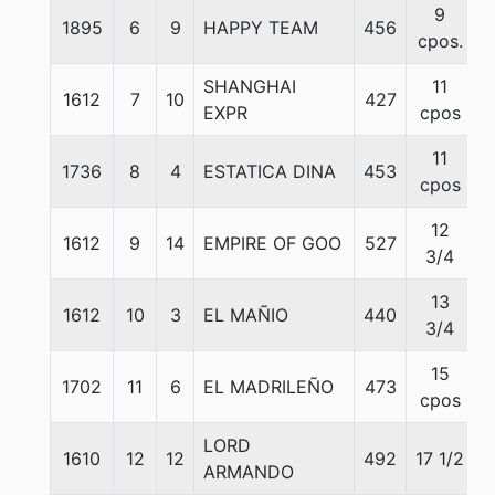
9
1895
6
9
HAPPY TEAM
456
cpos.
SHANGHAI
11
1612
7
10
427
EXPR
cpos
11
1736
8
4
ESTATICA DINA
453
cpos
12
1612
9
14
EMPIRE OF GOO
527
3/4
13
1612
10
3
EL MAÑIO
440
3/4
15
1702
11
6
EL MADRILEÑO
473
cpos
LORD
1610
12
12
492
17 1/2
ARMANDO