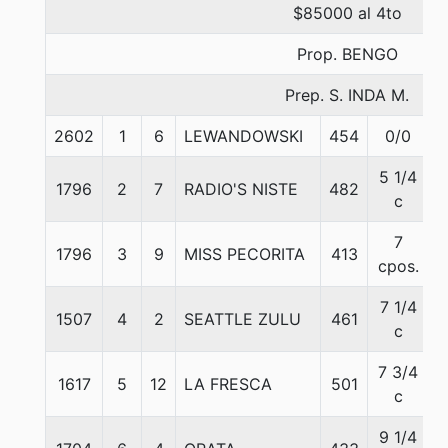
$85000 al 4to
Prop. BENGO
Prep. S. INDA M.
2602
1
6
LEWANDOWSKI
454
0/0
5 1/4
1796
2
7
RADIO'S NISTE
482
c
7
1796
3
9
MISS PECORITA
413
cpos.
7 1/4
1507
4
2
SEATTLE ZULU
461
c
7 3/4
1617
5
12
LA FRESCA
501
c
9 1/4