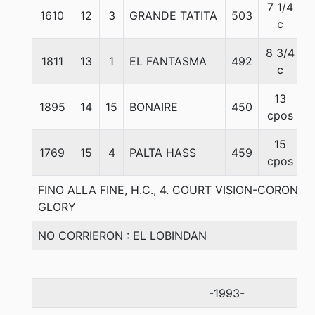
7 1/4
1610
12
3
GRANDE TATITA
503
c
8 3/4
1811
13
1
EL FANTASMA
492
c
13
1895
14
15
BONAIRE
450
cpos
15
1769
15
4
PALTA HASS
459
cpos
FINO ALLA FINE, H.C., 4. COURT VISION-CORO
GLORY
NO CORRIERON : EL LOBINDAN
-1993-