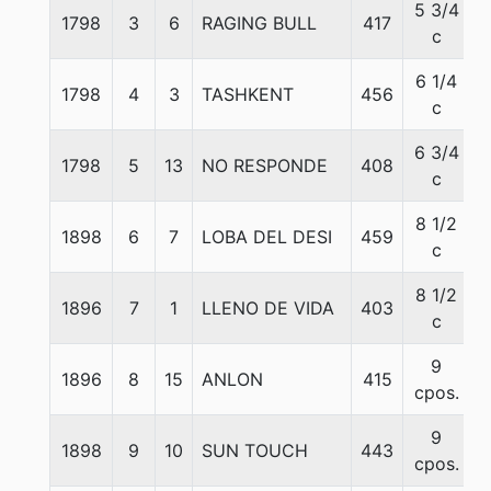
5 3/4
1798
3
6
RAGING BULL
417
c
6 1/4
1798
4
3
TASHKENT
456
c
6 3/4
1798
5
13
NO RESPONDE
408
c
8 1/2
1898
6
7
LOBA DEL DESI
459
c
8 1/2
1896
7
1
LLENO DE VIDA
403
c
9
1896
8
15
ANLON
415
cpos.
9
1898
9
10
SUN TOUCH
443
cpos.