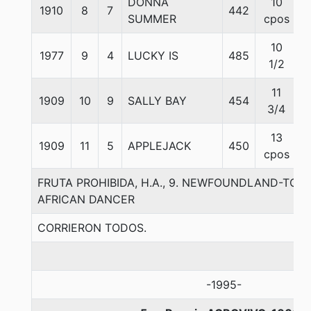
DONNA
10
1910
8
7
442
SUMMER
cpos
10
1977
9
4
LUCKY IS
485
1/2
11
1909
10
9
SALLY BAY
454
3/4
13
1909
11
5
APPLEJACK
450
cpos
FRUTA PROHIBIDA, H.A., 9. NEWFOUNDLAND-TOR
AFRICAN DANCER
CORRIERON TODOS.
-1995-