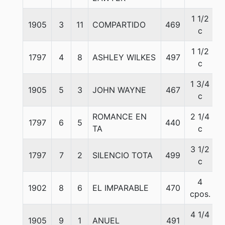
1 1/2
1905
3
11
COMPARTIDO
469
c
1 1/2
1797
4
8
ASHLEY WILKES
497
c
1 3/4
1905
5
3
JOHN WAYNE
467
c
ROMANCE EN
2 1/4
1797
6
5
440
TA
c
3 1/2
1797
7
2
SILENCIO TOTA
499
5
c
4
1902
8
6
EL IMPARABLE
470
cpos.
4 1/4
1905
9
1
ANUEL
491