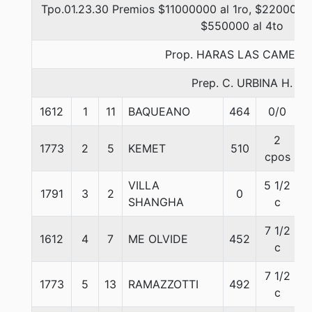
Tpo.01.23.30 Premios $11000000 al 1ro, $2200000 
$550000 al 4to
Prop. HARAS LAS CAMELI
Prep. C. URBINA H.
1612
1
11
BAQUEANO
464
0/0
2
1773
2
5
KEMET
510
cpos
VILLA
5 1/2
1791
3
2
0
SHANGHA
c
7 1/2
1612
4
7
ME OLVIDE
452
c
7 1/2
1773
5
13
RAMAZZOTTI
492
c