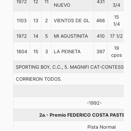
1972
12
11
431
NUEVO
3/4
15
1103
13
2
VIENTOS DE GL
466
1/4
1972
14
5
MI AGUSTINITA
410
17 1/2
19
1804
15
3
LA PEINETA
397
cpos
SPORTING BOY, C.C., 5. MAGNIFI CAT-CONTESSE
CORRIERON TODOS.
-1992-
2a.- Premio FEDERICO COSTA PASTENE
Pista Normal