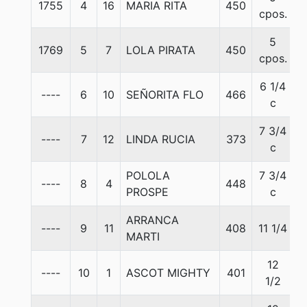
1755
4
16
MARIA RITA
450
cpos.
5
1769
5
7
LOLA PIRATA
450
cpos.
6 1/4
----
6
10
SEÑORITA FLO
466
c
7 3/4
----
7
12
LINDA RUCIA
373
c
POLOLA
7 3/4
----
8
4
448
PROSPE
c
ARRANCA
----
9
11
408
11 1/4
MARTI
12
----
10
1
ASCOT MIGHTY
401
1/2