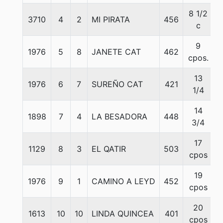
8 1/2
3710
4
2
MI PIRATA
456
c
9
1976
5
8
JANETE CAT
462
cpos.
13
1976
6
7
SUREÑO CAT
421
1/4
14
1898
7
4
LA BESADORA
448
3/4
17
1129
8
3
EL QATIR
503
5
cpos
19
1976
9
1
CAMINO A LEYD
452
cpos
20
1613
10
10
LINDA QUINCEA
401
cpos