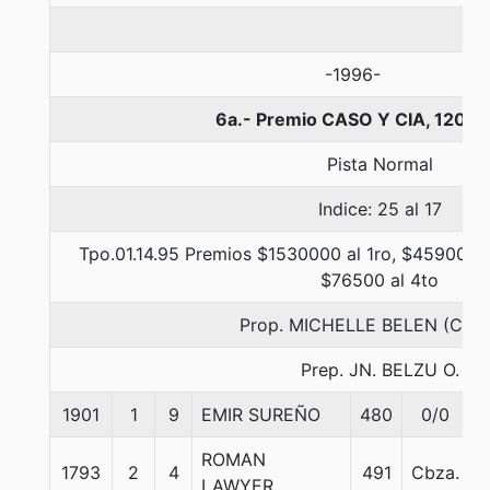
-1996-
6a.- Premio CASO Y CIA, 1200 
Pista Normal
Indice: 25 al 17
Tpo.01.14.95 Premios $1530000 al 1ro, $459000 a
$76500 al 4to
Prop. MICHELLE BELEN (CON
Prep. JN. BELZU O.
1901
1
9
EMIR SUREÑO
480
0/0
ROMAN
1793
2
4
491
Cbza.
LAWYER