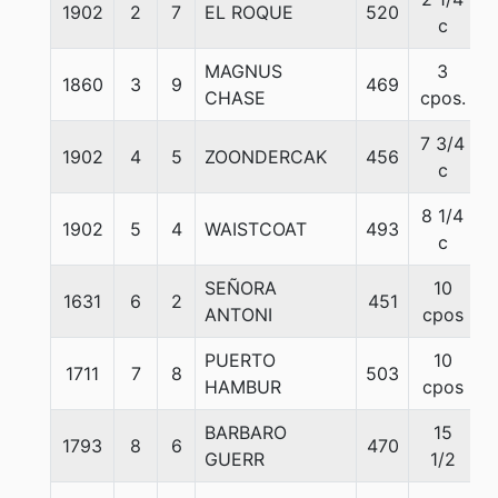
1902
2
7
EL ROQUE
520
c
MAGNUS
3
1860
3
9
469
CHASE
cpos.
7 3/4
1902
4
5
ZOONDERCAK
456
c
8 1/4
1902
5
4
WAISTCOAT
493
c
SEÑORA
10
1631
6
2
451
5
ANTONI
cpos
PUERTO
10
1711
7
8
503
HAMBUR
cpos
BARBARO
15
1793
8
6
470
GUERR
1/2