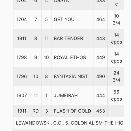
1704
6
4
ORATA
433
c
10
1704
7
5
GET YOU
464
3/4
14
1911
8
11
BAR TENDER
443
cpos
14
1798
9
10
ROYAL ETHOS
449
cpos
24
1796
10
8
FANTASIA NIST
490
3/4
56
1907
11
1
JUMEIRAH
444
cpos
1911
RD
3
FLASH OF GOLD
453
LEWANDOWSKI, C.C., 5. COLONIALISM-THE HIGH 