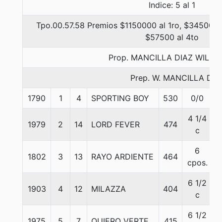
Indice: 5 al 1
Tpo.00.57.58 Premios $1150000 al 1ro, $345000 a
$57500 al 4to
Prop. MANCILLA DIAZ WILFR
Prep. W. MANCILLA D.
1790
1
4
SPORTING BOY
530
0/0
4 1/4
1979
2
14
LORD FEVER
474
c
6
1802
3
13
RAYO ARDIENTE
464
cpos.
6 1/2
1903
4
12
MILAZZA
404
c
6 1/2
1975
5
7
QUIERO VERTE
415