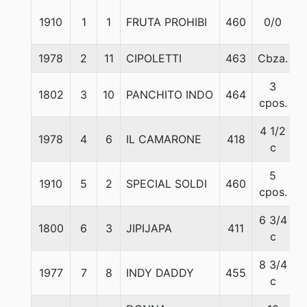
1910
1
1
FRUTA PROHIBI
460
0/0
1978
2
11
CIPOLETTI
463
Cbza.
3
1802
3
10
PANCHITO INDO
464
cpos.
4 1/2
1978
4
6
IL CAMARONE
418
c
5
1910
5
2
SPECIAL SOLDI
460
cpos.
6 3/4
1800
6
3
JIPIJAPA
411
c
8 3/4
1977
7
8
INDY DADDY
455
c