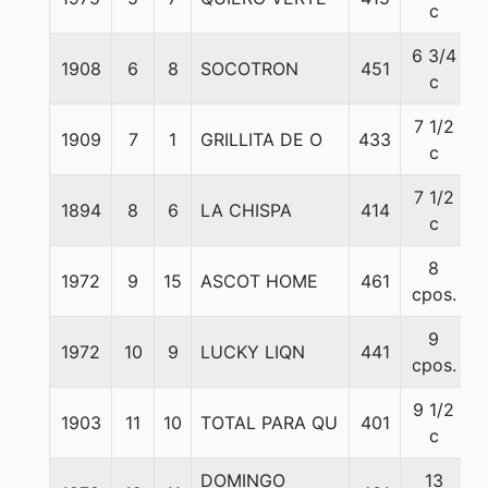
c
6 3/4
1908
6
8
SOCOTRON
451
c
7 1/2
1909
7
1
GRILLITA DE O
433
c
7 1/2
1894
8
6
LA CHISPA
414
c
8
1972
9
15
ASCOT HOME
461
cpos.
9
1972
10
9
LUCKY LIQN
441
cpos.
9 1/2
1903
11
10
TOTAL PARA QU
401
c
DOMINGO
13