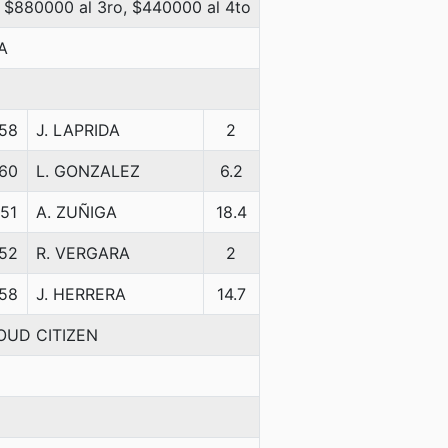
 $880000 al 3ro, $440000 al 4to
A
58
J. LAPRIDA
2
60
L. GONZALEZ
6.2
51
A. ZUÑIGA
18.4
52
R. VERGARA
2
58
J. HERRERA
14.7
OUD CITIZEN