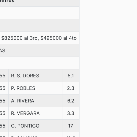
metros
 $825000 al 3ro, $495000 al 4to
AS
55
R. S. DORES
5.1
55
P. ROBLES
2.3
55
A. RIVERA
6.2
55
R. VERGARA
3.3
55
G. PONTIGO
17