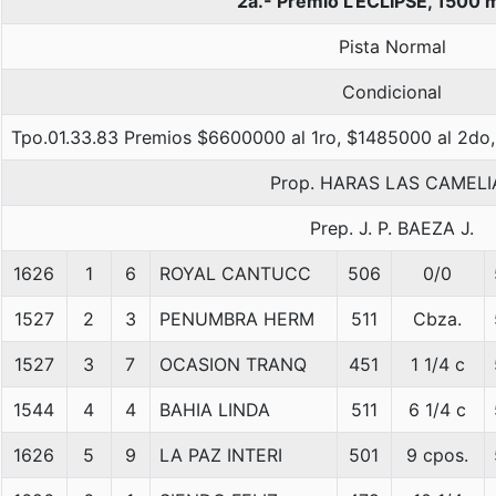
2a.- Premio L'ECLIPSE, 1500 
Pista Normal
Condicional
Tpo.01.33.83 Premios $6600000 al 1ro, $1485000 al 2do,
Prop. HARAS LAS CAMELI
Prep. J. P. BAEZA J.
1626
1
6
ROYAL CANTUCC
506
0/0
1527
2
3
PENUMBRA HERM
511
Cbza.
1527
3
7
OCASION TRANQ
451
1 1/4 c
1544
4
4
BAHIA LINDA
511
6 1/4 c
1626
5
9
LA PAZ INTERI
501
9 cpos.