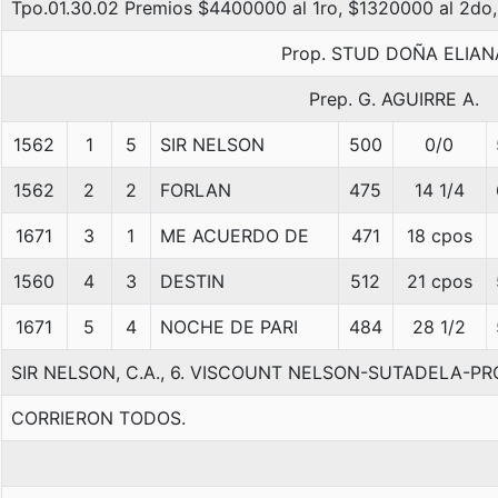
Tpo.01.30.02 Premios $4400000 al 1ro, $1320000 al 2do,
Prop. STUD DOÑA ELIAN
Prep. G. AGUIRRE A.
1562
1
5
SIR NELSON
500
0/0
1562
2
2
FORLAN
475
14 1/4
1671
3
1
ME ACUERDO DE
471
18 cpos
1560
4
3
DESTIN
512
21 cpos
1671
5
4
NOCHE DE PARI
484
28 1/2
SIR NELSON, C.A., 6. VISCOUNT NELSON-SUTADELA-PR
CORRIERON TODOS.