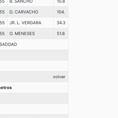
55
B. SANCHO
10.8
55
D. CARVACHO
104.
55
JR. L. VERGARA
34.3
55
O. MENESES
51.8
I-SADDAD
volver
metros