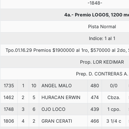
-1848-
4a.- Premio LOGOS, 1200 m
Pista Normal
Indice: 1 al 1
Tpo.01.16.29 Premios $1900000 al 1ro, $570000 al 2do,
Prop. LOR KEDIMAR
Prep. D. CONTRERAS A.
1735
1
10
ANGEL MALO
480
0/0
1462
2
5
HURACAN ERWIN
474
Cbza.
1748
3
6
OJO LOCO
439
1 cpo.
1806
4
2
GRAN CERATI
466
3 1/4 c