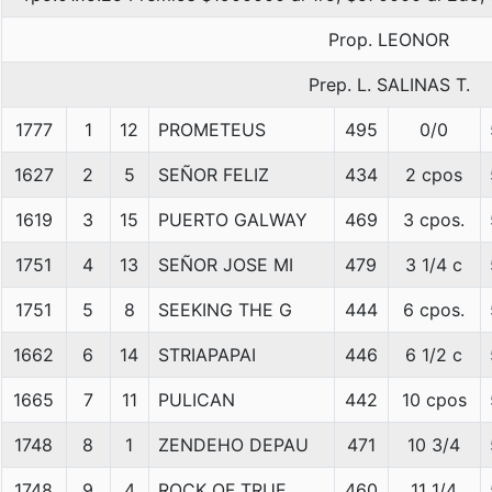
Prop. LEONOR
Prep. L. SALINAS T.
1777
1
12
PROMETEUS
495
0/0
1627
2
5
SEÑOR FELIZ
434
2 cpos
1619
3
15
PUERTO GALWAY
469
3 cpos.
1751
4
13
SEÑOR JOSE MI
479
3 1/4 c
1751
5
8
SEEKING THE G
444
6 cpos.
1662
6
14
STRIAPAPAI
446
6 1/2 c
1665
7
11
PULICAN
442
10 cpos
1748
8
1
ZENDEHO DEPAU
471
10 3/4
1748
9
4
ROCK OF TRUE
460
11 1/4