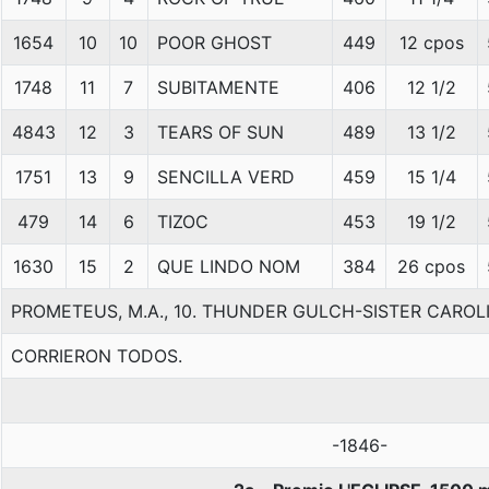
1654
10
10
POOR GHOST
449
12 cpos
1748
11
7
SUBITAMENTE
406
12 1/2
4843
12
3
TEARS OF SUN
489
13 1/2
1751
13
9
SENCILLA VERD
459
15 1/4
479
14
6
TIZOC
453
19 1/2
1630
15
2
QUE LINDO NOM
384
26 cpos
PROMETEUS, M.A., 10. THUNDER GULCH-SISTER CARO
CORRIERON TODOS.
-1846-