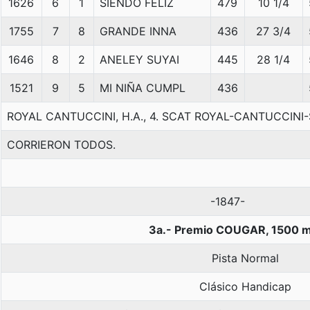
1626
6
1
SIENDO FELIZ
479
10 1/4
1755
7
8
GRANDE INNA
436
27 3/4
1646
8
2
ANELEY SUYAI
445
28 1/4
1521
9
5
MI NIÑA CUMPL
436
ROYAL CANTUCCINI, H.A., 4. SCAT ROYAL-CANTUCCIN
CORRIERON TODOS.
-1847-
3a.- Premio COUGAR, 1500 
Pista Normal
Clásico Handicap