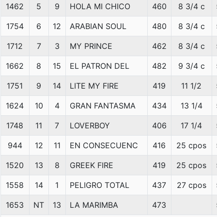
1462
5
9
HOLA MI CHICO
460
8 3/4 c
1754
6
12
ARABIAN SOUL
480
8 3/4 c
1712
7
3
MY PRINCE
462
8 3/4 c
1662
8
15
EL PATRON DEL
482
9 3/4 c
1751
9
14
LITE MY FIRE
419
11 1/2
1624
10
4
GRAN FANTASMA
434
13 1/4
1748
11
7
LOVERBOY
406
17 1/4
944
12
11
EN CONSECUENC
416
25 cpos
1520
13
8
GREEK FIRE
419
25 cpos
1558
14
1
PELIGRO TOTAL
437
27 cpos
1653
NT
13
LA MARIMBA
473