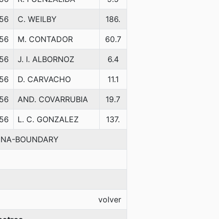
56
C. WEILBY
186.
56
M. CONTADOR
60.7
56
J. I. ALBORNOZ
6.4
56
D. CARVACHO
11.1
56
AND. COVARRUBIA
19.7
56
L. C. GONZALEZ
137.
LINA-BOUNDARY
volver