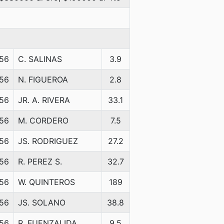
56
C. SALINAS
3.9
56
N. FIGUEROA
2.8
56
JR. A. RIVERA
33.1
56
M. CORDERO
7.5
56
JS. RODRIGUEZ
27.2
56
R. PEREZ S.
32.7
56
W. QUINTEROS
189
56
JS. SOLANO
38.8
56
R. FUENZALIDA
9.5