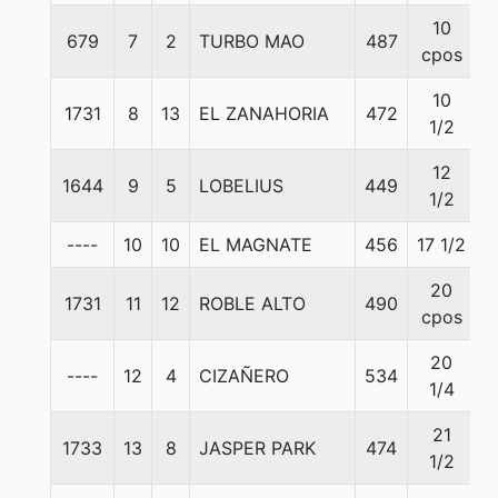
10
679
7
2
TURBO MAO
487
5
cpos
10
1731
8
13
EL ZANAHORIA
472
5
1/2
12
1644
9
5
LOBELIUS
449
5
1/2
----
10
10
EL MAGNATE
456
17 1/2
5
20
1731
11
12
ROBLE ALTO
490
5
cpos
20
----
12
4
CIZAÑERO
534
5
1/4
21
1733
13
8
JASPER PARK
474
5
1/2