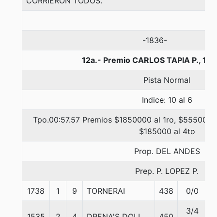
CORRIERON TODOS.
-1836-
12a.- Premio CARLOS TAPIA P., 10
Pista Normal
Indice: 10 al 6
Tpo.00:57.57 Premios $1850000 al 1ro, $555000 a
$185000 al 4to
Prop. DEL ANDES
Prep. P. LOPEZ P.
1738
1
9
TORNERAI
438
0/0
5
3/4
1535
2
4
DRENA'S DOLL
450
5