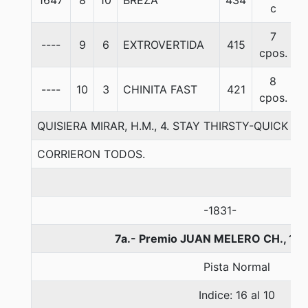
1647
8
10
BREZA
434
5
c
7
----
9
6
EXTROVERTIDA
415
5
cpos.
8
----
10
3
CHINITA FAST
421
5
cpos.
QUISIERA MIRAR, H.M., 4. STAY THIRSTY-QUICK
CORRIERON TODOS.
-1831-
7a.- Premio JUAN MELERO CH., 18
Pista Normal
Indice: 16 al 10