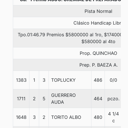
Pista Normal
Clásico Handicap Libre
Tpo.01:46.79 Premios $5800000 al 1ro, $1740000 a
$580000 al 4to
Prop. QUINCHAO
Prep. P. BAEZA A.
1383
1
3
TOPLUCKY
486
0/0
5
GUERRERO
1711
2
5
464
pczo.
5
AUDA
4 1/4
1648
3
2
TORITO ALBO
480
5
c