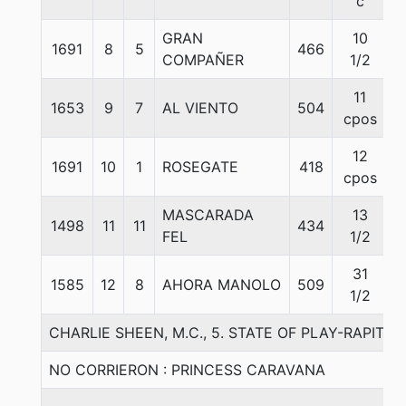
c
GRAN
10
1691
8
5
466
5
COMPAÑER
1/2
11
1653
9
7
AL VIENTO
504
5
cpos
12
1691
10
1
ROSEGATE
418
5
cpos
MASCARADA
13
1498
11
11
434
5
FEL
1/2
31
1585
12
8
AHORA MANOLO
509
5
1/2
CHARLIE SHEEN, M.C., 5. STATE OF PLAY-RAPITA
NO CORRIERON : PRINCESS CARAVANA