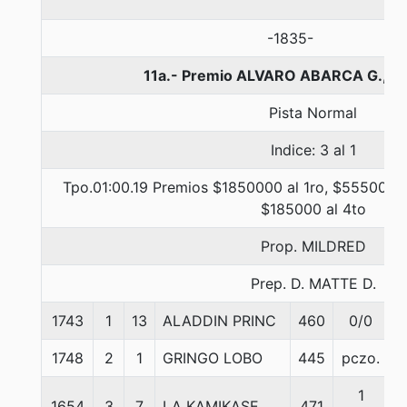
-1835-
11a.- Premio ALVARO ABARCA G., 1
Pista Normal
Indice: 3 al 1
Tpo.01:00.19 Premios $1850000 al 1ro, $555000 a
$185000 al 4to
Prop. MILDRED
Prep. D. MATTE D.
1743
1
13
ALADDIN PRINC
460
0/0
5
1748
2
1
GRINGO LOBO
445
pczo.
5
1
1654
3
7
LA KAMIKASE
471
5