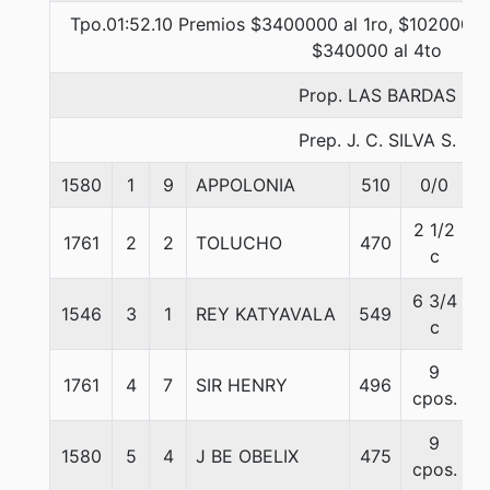
Tpo.01:52.10 Premios $3400000 al 1ro, $1020000 
$340000 al 4to
Prop. LAS BARDAS
Prep. J. C. SILVA S.
1580
1
9
APPOLONIA
510
0/0
5
2 1/2
1761
2
2
TOLUCHO
470
5
c
6 3/4
1546
3
1
REY KATYAVALA
549
5
c
9
1761
4
7
SIR HENRY
496
5
cpos.
9
1580
5
4
J BE OBELIX
475
5
cpos.