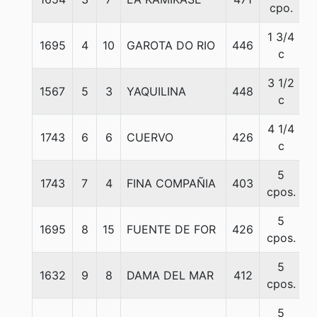
cpo.
1 3/4
1695
4
10
GAROTA DO RIO
446
5
c
3 1/2
1567
5
3
YAQUILINA
448
5
c
4 1/4
1743
6
6
CUERVO
426
5
c
5
1743
7
4
FINA COMPAÑIA
403
5
cpos.
5
1695
8
15
FUENTE DE FOR
426
5
cpos.
5
1632
9
8
DAMA DEL MAR
412
5
cpos.
5