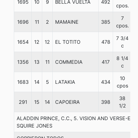
1695
10
9
BELLA VUELTA
492
5
cpos.
7
1696
11
2
MAMAINE
385
5
cpos.
7 3/4
1654
12
12
EL TOTITO
478
5
c
8 1/4
1356
13
11
COMMEDIA
417
5
c
10
1683
14
5
LATAKIA
434
5
cpos
38
291
15
14
CAPOEIRA
398
5
1/2
ALADDIN PRINCE, C.C., 5. VISION AND VERSE-EM
SQUIRE JONES