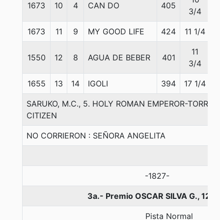
1673
10
4
CAN DO
405
5
3/4
1673
11
9
MY GOOD LIFE
424
11 1/4
5
11
1550
12
8
AGUA DE BEBER
401
5
3/4
1655
13
14
IGOLI
394
17 1/4
5
SARUKO, M.C., 5. HOLY ROMAN EMPEROR-TORRE
CITIZEN
NO CORRIERON : SEÑORA ANGELITA
-1827-
3a.- Premio OSCAR SILVA G., 120
Pista Normal