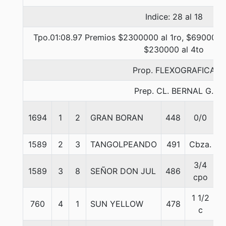
Indice: 28 al 18
Tpo.01:08.97 Premios $2300000 al 1ro, $690000 a
$230000 al 4to
Prop. FLEXOGRAFICA
Prep. CL. BERNAL G.
1694
1
2
GRAN BORAN
448
0/0
5
1589
2
3
TANGOLPEANDO
491
Cbza.
5
3/4
1589
3
8
SEÑOR DON JUL
486
5
cpo
1 1/2
760
4
1
SUN YELLOW
478
5
c