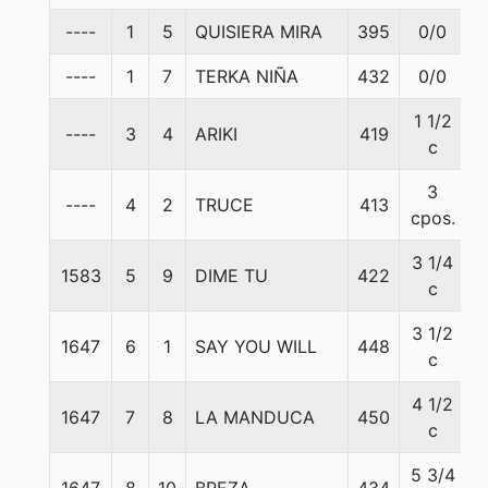
----
1
5
QUISIERA MIRA
395
0/0
5
----
1
7
TERKA NIÑA
432
0/0
5
1 1/2
----
3
4
ARIKI
419
5
c
3
----
4
2
TRUCE
413
5
cpos.
3 1/4
1583
5
9
DIME TU
422
5
c
3 1/2
1647
6
1
SAY YOU WILL
448
5
c
4 1/2
1647
7
8
LA MANDUCA
450
5
c
5 3/4