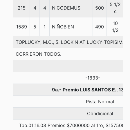
5 1/2
215
4
4
NICODEMUS
500
5
c
10
1589
5
1
NIÑOBIEN
490
5
1/2
TOPLUCKY, M.C., 5. LOOKIN AT LUCKY-TOPISIM
CORRIERON TODOS.
-1833-
9a.- Premio LUIS SANTOS E., 130
Pista Normal
Condicional
Tpo.01:16.03 Premios $7000000 al 1ro, $1575000 