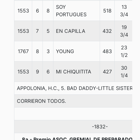
SOY
13
1553
6
8
518
5
PORTUGUES
3/4
19
1553
7
5
EN CAPILLA
432
5
3/4
23
1767
8
3
YOUNG
483
5
1/2
30
1553
9
6
MI CHIQUITITA
427
5
1/4
APPOLONIA, H.C., 5. BAD DADDY-LITTLE SISTER-
CORRIERON TODOS.
-1832-
8a.- Premio ASOC. GREMIAL DE PREPARADORES 