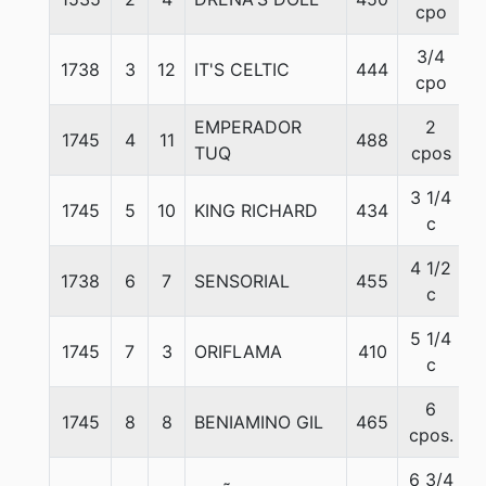
cpo
3/4
1738
3
12
IT'S CELTIC
444
5
cpo
EMPERADOR
2
1745
4
11
488
5
TUQ
cpos
3 1/4
1745
5
10
KING RICHARD
434
5
c
4 1/2
1738
6
7
SENSORIAL
455
5
c
5 1/4
1745
7
3
ORIFLAMA
410
5
c
6
1745
8
8
BENIAMINO GIL
465
5
cpos.
6 3/4