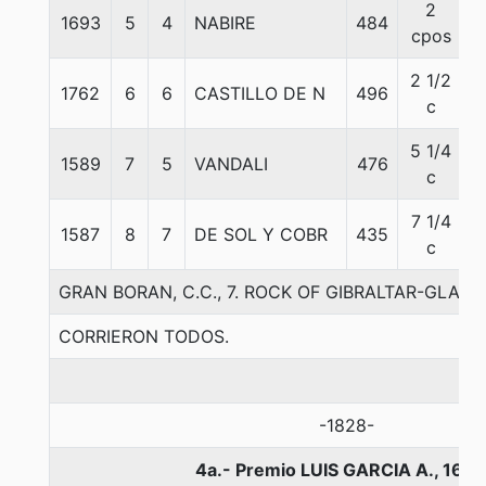
2
1693
5
4
NABIRE
484
5
cpos
2 1/2
1762
6
6
CASTILLO DE N
496
5
c
5 1/4
1589
7
5
VANDALI
476
5
c
7 1/4
1587
8
7
DE SOL Y COBR
435
5
c
GRAN BORAN, C.C., 7. ROCK OF GIBRALTAR-GLAS
CORRIERON TODOS.
-1828-
4a.- Premio LUIS GARCIA A., 160