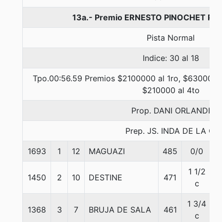
13a.- Premio ERNESTO PINOCHET P., 
Pista Normal
Indice: 30 al 18
Tpo.00:56.59 Premios $2100000 al 1ro, $630000 a
$210000 al 4to
Prop. DANI ORLANDI
Prep. JS. INDA DE LA C.
1693
1
12
MAGUAZI
485
0/0
5
1 1/2
1450
2
10
DESTINE
471
6
c
1 3/4
1368
3
7
BRUJA DE SALA
461
5
c