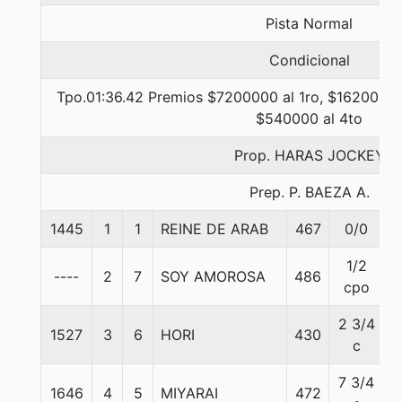
Pista Normal
Condicional
Tpo.01:36.42 Premios $7200000 al 1ro, $1620000 
$540000 al 4to
Prop. HARAS JOCKEY
Prep. P. BAEZA A.
1445
1
1
REINE DE ARAB
467
0/0
5
1/2
----
2
7
SOY AMOROSA
486
5
cpo
2 3/4
1527
3
6
HORI
430
5
c
7 3/4
1646
4
5
MIYARAI
472
5