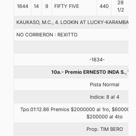
29
1644
14
9
FIFTY FIVE
440
5
1/2
KAUKASO, M.C., 4. LOOKIN AT LUCKY-KARAMBA
NO CORRIERON : REXITTO
-1834-
10a.- Premio ERNESTO INDA S., 12
Pista Normal
Indice: 8 al 4
Tpo.01:12.86 Premios $2000000 al 1ro, $600000 a
$200000 al 4to
Prop. TIM BERO