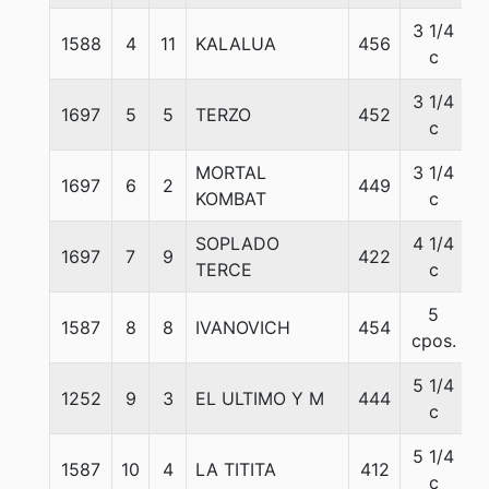
3 1/4
1588
4
11
KALALUA
456
5
c
3 1/4
1697
5
5
TERZO
452
5
c
MORTAL
3 1/4
1697
6
2
449
5
KOMBAT
c
SOPLADO
4 1/4
1697
7
9
422
5
TERCE
c
5
1587
8
8
IVANOVICH
454
5
cpos.
5 1/4
1252
9
3
EL ULTIMO Y M
444
5
c
5 1/4
1587
10
4
LA TITITA
412
6
c