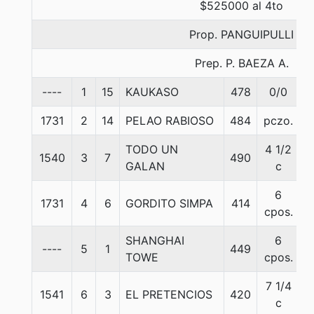
$525000 al 4to
Prop. PANGUIPULLI
Prep. P. BAEZA A.
----
1
15
KAUKASO
478
0/0
5
1731
2
14
PELAO RABIOSO
484
pczo.
5
TODO UN
4 1/2
1540
3
7
490
5
GALAN
c
6
1731
4
6
GORDITO SIMPA
414
5
cpos.
SHANGHAI
6
----
5
1
449
5
TOWE
cpos.
7 1/4
1541
6
3
EL PRETENCIOS
420
5
c