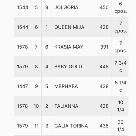
6
1544
5
9
JOLGORIA
450
5
cpos.
7
1544
6
1
QUEEN MIJA
428
5
cpos.
7
1578
7
6
KRASIA MAY
391
5
cpos.
7 3/4
1579
8
4
BABY GOLD
448
5
c
8 1/4
1447
9
5
MERHABA
428
5
c
10
1578
10
2
TALIANNA
428
5
1/4
20
1579
11
3
GALIA TORINA
438
5
1/4