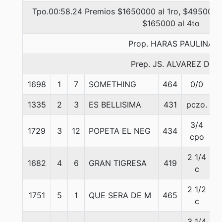
Tpo.00:58.24 Premios $1650000 al 1ro, $495000 a
$165000 al 4to
Prop. HARAS PAULINA
Prep. JS. ALVAREZ D.
1698
1
7
SOMETHING
464
0/0
5
1335
2
3
ES BELLISIMA
431
pczo.
5
3/4
1729
3
12
POPETA EL NEG
434
5
cpo
2 1/4
1682
4
6
GRAN TIGRESA
419
5
c
2 1/2
1751
5
1
QUE SERA DE M
465
5
c
3 1/4