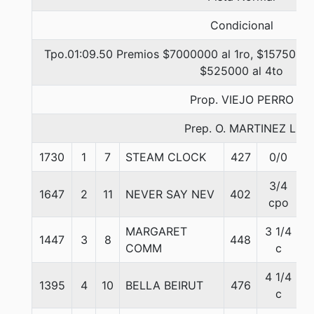
Condicional
Tpo.01:09.50 Premios $7000000 al 1ro, $1575000 
$525000 al 4to
Prop. VIEJO PERRO
Prep. O. MARTINEZ L.
1730
1
7
STEAM CLOCK
427
0/0
5
3/4
1647
2
11
NEVER SAY NEV
402
5
cpo
MARGARET
3 1/4
1447
3
8
448
5
COMM
c
4 1/4
1395
4
10
BELLA BEIRUT
476
5
c