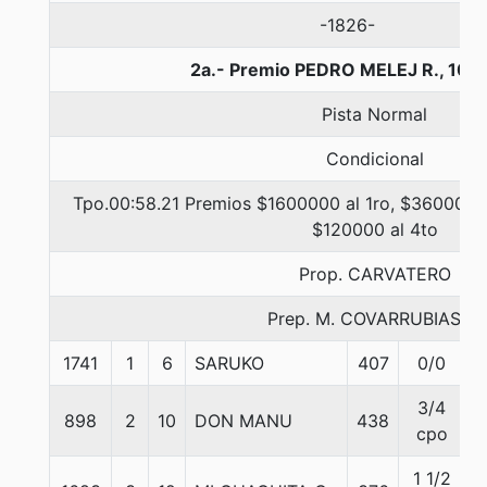
-1826-
2a.- Premio PEDRO MELEJ R., 100
Pista Normal
Condicional
Tpo.00:58.21 Premios $1600000 al 1ro, $360000 a
$120000 al 4to
Prop. CARVATERO
Prep. M. COVARRUBIAS E.
1741
1
6
SARUKO
407
0/0
5
3/4
898
2
10
DON MANU
438
5
cpo
1 1/2