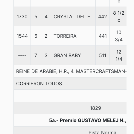
c
8 1/2
1730
5
4
CRYSTAL DEL E
442
5
c
10
1544
6
2
TORREIRA
441
5
3/4
12
----
7
3
GRAN BABY
511
5
1/4
REINE DE ARABIE, H.R., 4. MASTERCRAFTSMAN-AR
CORRIERON TODOS.
-1829-
5a.- Premio GUSTAVO MELEJ N., 12
Pista Normal