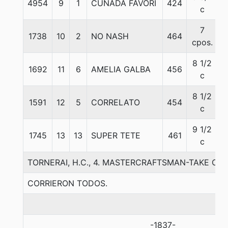
4954
9
1
CUÑADA FAVORI
424
5
c
7
1738
10
2
NO NASH
464
5
cpos.
8 1/2
1692
11
6
AMELIA GALBA
456
5
c
8 1/2
1591
12
5
CORRELATO
454
5
c
9 1/2
1745
13
13
SUPER TETE
461
5
c
TORNERAI, H.C., 4. MASTERCRAFTSMAN-TAKE ON
CORRIERON TODOS.
-1837-