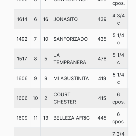
cpos.
4 3/4
1614
6
16
JONASITO
439
5
c
5 1/4
1492
7
10
SANFORIZADO
435
5
c
LA
5 1/4
1517
8
5
478
5
TEMPRANERA
c
5 1/4
1606
9
9
MI AGUSTINITA
419
5
c
COURT
6
1606
10
2
415
5
CHESTER
cpos.
6
1609
11
13
BELLEZA AFRIC
445
5
cpos.
7 3/4