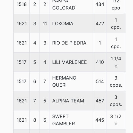
PAMPA
1/2
1518
2
2
434
5
COLORAD
cpo
1
1621
3
11
LOKOMIA
472
5
cpo.
1
1621
4
3
RIO DE PIEDRA
1
5
cpo.
1 1/4
1517
5
4
LILI MARLENEE
410
5
c
HERMANO
3
1517
6
7
514
5
QUERI
cpos.
3
1621
7
5
ALPINA TEAM
457
5
cpos.
SWEET
3 1/2
1621
8
6
445
5
GAMBLER
c