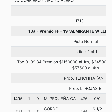
NO CORRIERON : MUNDIALERO
-1713-
13a.- Premio FF - 19 "ALMIRANTE WILLIAM
Pista Normal
Indice: 1 al 1
Tpo.01.09.34 Premios $1150000 al 1ro, $345000 a
$57500 al 4to
Prop. TENCHITA (ANT)
Prep. L. ROJAS E.
1495
1
9
MI PEQUEÑA CA
476
0/0
5
GORDO
6 1/2