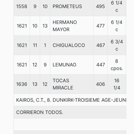
6 1/4
1558
9
10
PROMETEUS
495
5
c
HERMANO
6 1/4
1621
10
13
477
5
MAYOR
c
6 3/4
1621
11
1
CHIGUALOCO
467
5
c
8
1621
12
9
LEMUNAO
447
5
cpos.
TOCAS
16
1636
13
12
406
5
MIRACLE
1/4
KAIROS, C.T., 8. DUNKIRK-TROISIEME AGE-JEUNE
CORRIERON TODOS.