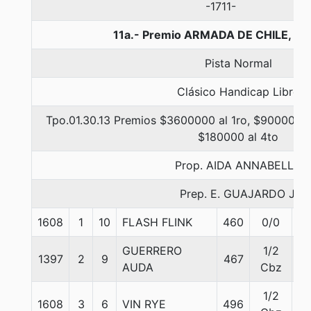
-1711-
11a.- Premio ARMADA DE CHILE, 15
Pista Normal
Clásico Handicap Libre
Tpo.01.30.13 Premios $3600000 al 1ro, $900000 a
$180000 al 4to
Prop. AIDA ANNABELLA
Prep. E. GUAJARDO J.
1608
1
10
FLASH FLINK
460
0/0
5
GUERRERO
1/2
1397
2
9
467
5
AUDA
Cbz
1/2
1608
3
6
VIN RYE
496
5