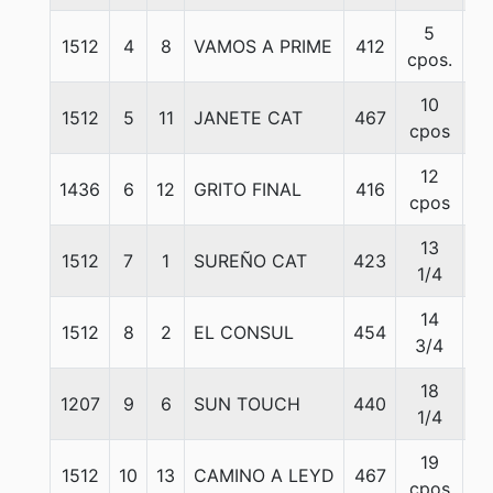
5
1512
4
8
VAMOS A PRIME
412
5
cpos.
10
1512
5
11
JANETE CAT
467
5
cpos
12
1436
6
12
GRITO FINAL
416
5
cpos
13
1512
7
1
SUREÑO CAT
423
5
1/4
14
1512
8
2
EL CONSUL
454
5
3/4
18
1207
9
6
SUN TOUCH
440
5
1/4
19
1512
10
13
CAMINO A LEYD
467
5
cpos