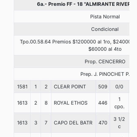
6a.- Premio FF - 18 "ALMIRANTE RIVEROS
Pista Normal
Condicional
Tpo.00.58.64 Premios $1200000 al 1ro, $240000 a
$60000 al 4to
Prop. CENCERRO
Prep. J. PINOCHET P.
1581
1
2
CLEAR POINT
509
0/0
5
1
1613
2
8
ROYAL ETHOS
446
5
cpo.
3 1/2
1613
3
7
CAPO DEL BATR
470
5
c