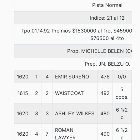
Pista Normal
Indice: 21 al 12
Tpo.01.14.92 Premios $1530000 al 1ro, $459000 a
$76500 al 4to
Prop. MICHELLE BELEN (CON
Prep. JN. BELZU O.
1620
1
4
EMIR SUREÑO
476
0/0
5
5
1615
2
2
WAISTCOAT
492
5
cpos.
6 1/2
1620
3
3
ASHLEY WILKES
480
5
c
ROMAN
6 1/2
1620
4
7
490
5
LAWYER
c