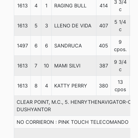
3 3/4
1613
4
1
RAGING BULL
414
5
c
5 1/4
1613
5
3
LLENO DE VIDA
407
5
c
9
1497
6
6
SANDRUCA
405
5
cpos.
9 3/4
1613
7
10
MAMI SILVI
387
5
c
13
1613
8
4
KATTY PERRY
380
5
cpos
CLEAR POINT, M.C., 5. HENRYTHENAVIGATOR-CL
DUSHYANTOR
NO CORRIERON : PINK TOUCH TELECOMANDO