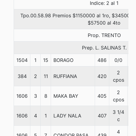
Indice: 2 al 1
Tpo.00.58.98 Premios $1150000 al 1ro, $345000 a
$57500 al 4to
Prop. TRENTO
Prep. L. SALINAS T.
1504
1
15
BORAGO
486
0/0
5
2
384
2
11
RUFFIANA
420
5
cpos
2
1606
3
8
MAKA BAY
405
5
cpos
3 1/4
1606
4
1
LADY NALA
407
5
c
4
1606
5
7
CONDOR PASA
439
5