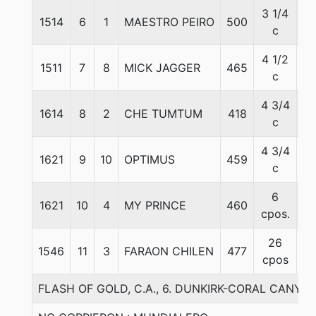
3 1/4
1514
6
1
MAESTRO PEIRO
500
5
c
4 1/2
1511
7
8
MICK JAGGER
465
5
c
4 3/4
1614
8
2
CHE TUMTUM
418
5
c
4 3/4
1621
9
10
OPTIMUS
459
5
c
6
1621
10
4
MY PRINCE
460
5
cpos.
26
1546
11
3
FARAON CHILEN
477
5
cpos
FLASH OF GOLD, C.A., 6. DUNKIRK-CORAL CANY