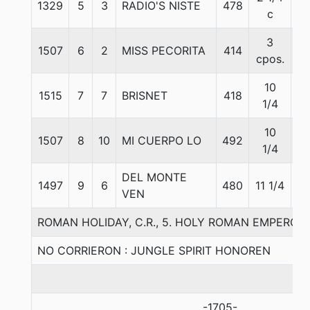
1329
5
3
RADIO'S NISTE
478
5
c
3
1507
6
2
MISS PECORITA
414
5
cpos.
10
1515
7
7
BRISNET
418
5
1/4
10
1507
8
10
MI CUERPO LO
492
5
1/4
DEL MONTE
1497
9
6
480
11 1/4
5
VEN
ROMAN HOLIDAY, C.R., 5. HOLY ROMAN EMPERO
NO CORRIERON : JUNGLE SPIRIT HONOREN
-1705-