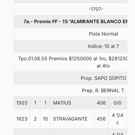
-1707-
7a.- Premio FF - 15 "ALMIRANTE BLANCO ENC
Pista Normal
Indice: 10 al 7
Tpo.01.08.55 Premios $1250000 al 1ro, $281250 al
al 4to
Prop. SAPO SOPITO
Prep. R. BERNAL T.
1503
1
1
MATIUS
408
0/0
5
4 1/4
1623
2
10
STRAVAGANTE
456
5
c
4 1/4