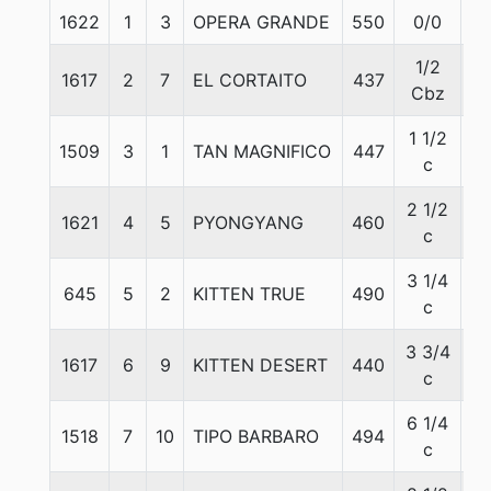
1622
1
3
OPERA GRANDE
550
0/0
5
1/2
1617
2
7
EL CORTAITO
437
5
Cbz
1 1/2
1509
3
1
TAN MAGNIFICO
447
5
c
2 1/2
1621
4
5
PYONGYANG
460
5
c
3 1/4
645
5
2
KITTEN TRUE
490
5
c
3 3/4
1617
6
9
KITTEN DESERT
440
5
c
6 1/4
1518
7
10
TIPO BARBARO
494
5
c