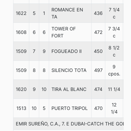
ROMANCE EN
7 1/4
1622
5
1
436
5
TA
c
TOWER OF
7 3/4
1608
6
6
472
5
FORT
c
8 1/2
1509
7
9
FOGUEADO II
450
5
c
9
1509
8
8
SILENCIO TOTA
497
5
cpos.
1620
9
10
TIRA AL BLANC
474
11 1/4
5
12
1513
10
5
PUERTO TRIPOL
470
5
1/4
EMIR SUREÑO, C.A., 7. E DUBAI-CATCH THE GOLD