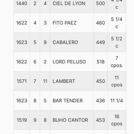
1440
2
4
CIEL DE LYON
500
5
c
5 1/4
1622
4
3
FITO PAEZ
460
5
c
5 1/2
1623
5
9
CABALERO
449
5
c
7
1622
6
2
LORD PELUSO
518
5
cpos.
11
1571
7
11
LAMBERT
450
5
cpos
1623
8
5
BAR TENDER
436
11 1/4
5
16
1519
9
8
BUHO CANTOR
453
5
cpos