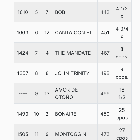
4 1/2
1610
5
7
BOB
442
5
c
4 3/4
1663
6
12
CANTA CON EL
451
5
c
8
1424
7
4
THE MANDATE
467
5
cpos.
9
1357
8
8
JOHN TRINITY
498
5
cpos.
AMOR DE
18
----
9
13
466
5
OTOÑO
1/2
25
1493
10
2
BONAIRE
450
5
cpos
27
1505
11
9
MONTOGGINI
473
5
cpos