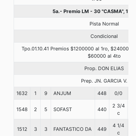
5a.- Premio LM - 30 "CASMA", 110
Pista Normal
Condicional
Tpo.01.10.41 Premios $1200000 al 1ro, $240000 a
$60000 al 4to
Prop. DON ELIAS
Prep. JN. GARCIA V.
1632
1
9
ANJUM
448
0/0
5
2 3/4
1548
2
5
SOFAST
440
5
c
4 1/4
1512
3
3
FANTASTICO DA
449
5
c