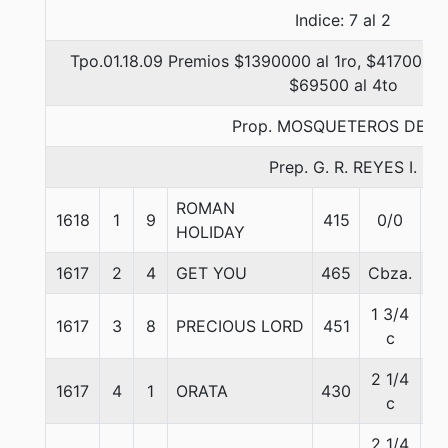
Indice: 7 al 2
Tpo.01.18.09 Premios $1390000 al 1ro, $417000 a
$69500 al 4to
Prop. MOSQUETEROS DE LI
Prep. G. R. REYES I.
ROMAN
1618
1
9
415
0/0
5
HOLIDAY
1617
2
4
GET YOU
465
Cbza.
5
1 3/4
1617
3
8
PRECIOUS LORD
451
5
c
2 1/4
1617
4
1
ORATA
430
5
c
2 1/4