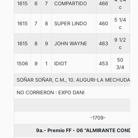
1615
6
7
COMPARTIDO
466
6
c
5 1/4
1615
7
8
SUPER LINDO
460
5
c
9 1/2
1615
8
9
JOHN WAYNE
463
5
c
50
1506
9
1
IDIOT
453
5
3/4
SOÑAR SOÑAR, C.M., 10. AUGURI-LA MECHUDA-IN
NO CORRIERON : EXPO DANI
-1709-
9a.- Premio FF - 06 "ALMIRANTE CONDELL