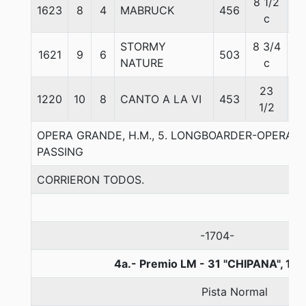
8 1/2
1623
8
4
MABRUCK
456
5
c
STORMY
8 3/4
1621
9
6
503
5
NATURE
c
23
1220
10
8
CANTO A LA VI
453
5
1/2
OPERA GRANDE, H.M., 5. LONGBOARDER-OPERA B
PASSING
CORRIERON TODOS.
-1704-
4a.- Premio LM - 31 "CHIPANA", 13
Pista Normal