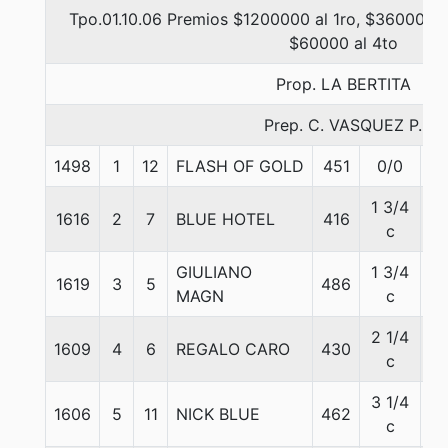
Tpo.01.10.06 Premios $1200000 al 1ro, $360000 a
$60000 al 4to
Prop. LA BERTITA
Prep. C. VASQUEZ P.
1498
1
12
FLASH OF GOLD
451
0/0
5
1 3/4
1616
2
7
BLUE HOTEL
416
5
c
GIULIANO
1 3/4
1619
3
5
486
5
MAGN
c
2 1/4
1609
4
6
REGALO CARO
430
5
c
3 1/4
1606
5
11
NICK BLUE
462
5
c