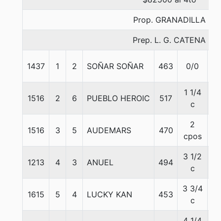
Prop. GRANADILLA
Prep. L. G. CATENA
1437
1
2
SOÑAR SOÑAR
463
0/0
5
1 1/4
1516
2
6
PUEBLO HEROIC
517
5
c
2
1516
3
5
AUDEMARS
470
5
cpos
3 1/2
1213
4
3
ANUEL
494
5
c
3 3/4
1615
5
4
LUCKY KAN
453
5
c
4 1/4