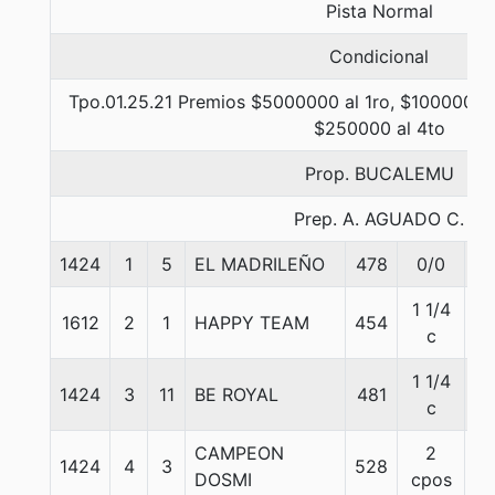
Pista Normal
Condicional
Tpo.01.25.21 Premios $5000000 al 1ro, $1000000 a
$250000 al 4to
Prop. BUCALEMU
Prep. A. AGUADO C.
1424
1
5
EL MADRILEÑO
478
0/0
5
1 1/4
1612
2
1
HAPPY TEAM
454
5
c
1 1/4
1424
3
11
BE ROYAL
481
5
c
CAMPEON
2
1424
4
3
528
5
DOSMI
cpos