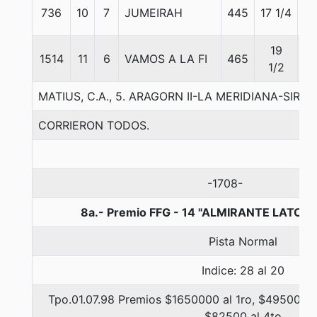
736
10
7
JUMEIRAH
445
17 1/4
5
19
1514
11
6
VAMOS A LA FI
465
5
1/2
MATIUS, C.A., 5. ARAGORN II-LA MERIDIANA-SIR C
CORRIERON TODOS.
-1708-
8a.- Premio FFG - 14 "ALMIRANTE LATORR
Pista Normal
Indice: 28 al 20
Tpo.01.07.98 Premios $1650000 al 1ro, $495000 a
$82500 al 4to