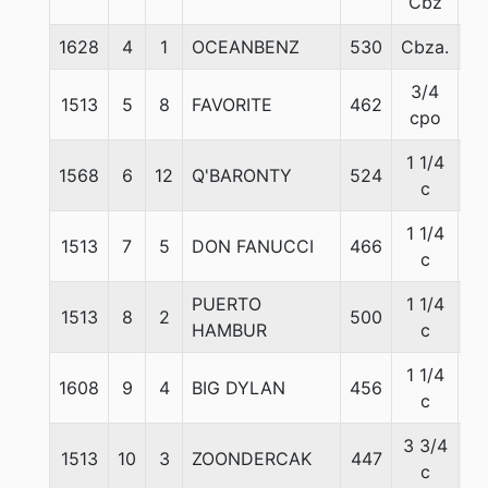
Cbz
1628
4
1
OCEANBENZ
530
Cbza.
5
3/4
1513
5
8
FAVORITE
462
52
cpo
1 1/4
1568
6
12
Q'BARONTY
524
54
c
1 1/4
1513
7
5
DON FANUCCI
466
53
c
PUERTO
1 1/4
1513
8
2
500
5
HAMBUR
c
1 1/4
1608
9
4
BIG DYLAN
456
51
c
3 3/4
1513
10
3
ZOONDERCAK
447
5
c