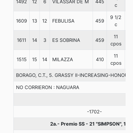
1492
12
6
VILASSAR DE M
445
5
c
9 1/2
1609
13
12
FEBULISA
459
5
c
11
1611
14
3
ES SOBRINA
459
56
cpos
11
1515
15
14
MILAZZA
410
5
cpos
BORAGO, C.T., 5. GRASSY II-INCREASING-HONOU
NO CORRIERON : NAGUARA
-1702-
2a.- Premio SS - 21 "SIMPSON", 14