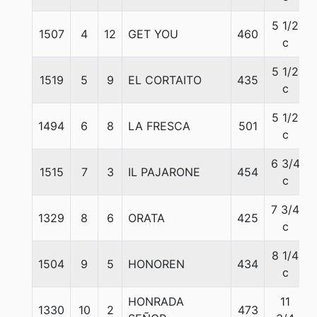
5 1/2
1507
4
12
GET YOU
460
c
5 1/2
1519
5
9
EL CORTAITO
435
c
5 1/2
1494
6
8
LA FRESCA
501
c
6 3/4
1515
7
3
IL PAJARONE
454
c
7 3/4
1329
8
6
ORATA
425
c
8 1/4
1504
9
5
HONOREN
434
c
HONRADA
11
1330
10
2
473