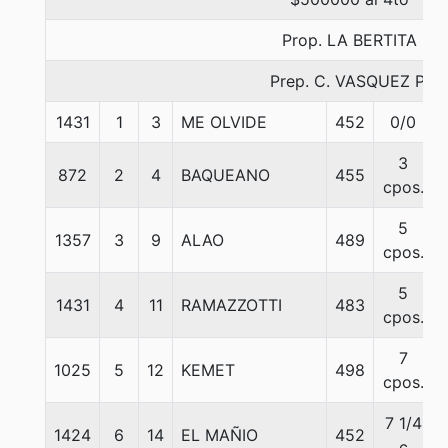
Prop. LA BERTITA
Prep. C. VASQUEZ P.
1431
1
3
ME OLVIDE
452
0/0
3
872
2
4
BAQUEANO
455
cpos.
5
1357
3
9
ALAO
489
cpos.
5
1431
4
11
RAMAZZOTTI
483
cpos.
7
1025
5
12
KEMET
498
cpos.
7 1/4
1424
6
14
EL MAÑIO
452
c