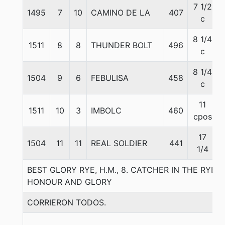
7 1/2
1495
7
10
CAMINO DE LA
407
c
8 1/4
1511
8
8
THUNDER BOLT
496
c
8 1/4
1504
9
6
FEBULISA
458
c
11
1511
10
3
IMBOLC
460
cpos
17
1504
11
11
REAL SOLDIER
441
1/4
BEST GLORY RYE, H.M., 8. CATCHER IN THE RYE-
HONOUR AND GLORY
CORRIERON TODOS.