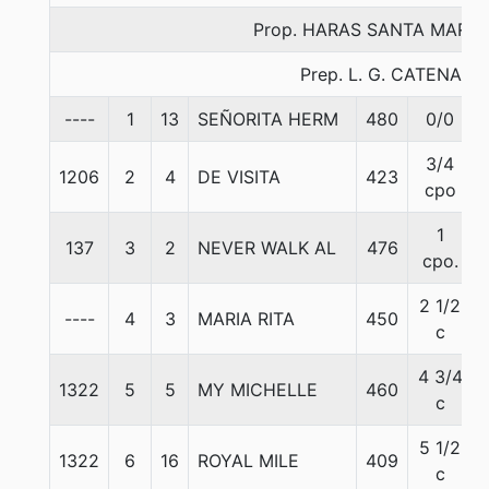
Prop. HARAS SANTA MARIA
Prep. L. G. CATENA
----
1
13
SEÑORITA HERM
480
0/0
3/4
1206
2
4
DE VISITA
423
cpo
1
137
3
2
NEVER WALK AL
476
cpo.
2 1/2
----
4
3
MARIA RITA
450
c
4 3/4
1322
5
5
MY MICHELLE
460
c
5 1/2
1322
6
16
ROYAL MILE
409
c