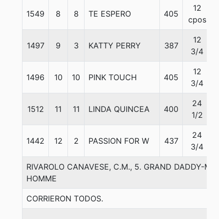
12
1549
8
8
TE ESPERO
405
cpos
12
1497
9
3
KATTY PERRY
387
3/4
12
1496
10
10
PINK TOUCH
405
3/4
24
1512
11
11
LINDA QUINCEA
400
1/2
24
1442
12
2
PASSION FOR W
437
3/4
RIVAROLO CANAVESE, C.M., 5. GRAND DADDY-MI
HOMME
CORRIERON TODOS.