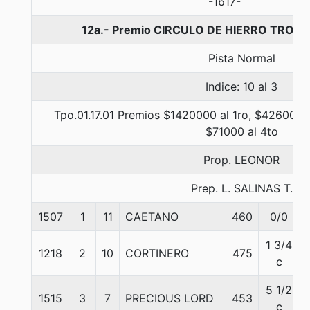
-1617-
12a.- Premio CIRCULO DE HIERRO TROYA
Pista Normal
Indice: 10 al 3
Tpo.01.17.01 Premios $1420000 al 1ro, $426000 a
$71000 al 4to
Prop. LEONOR
Prep. L. SALINAS T.
1507
1
11
CAETANO
460
0/0
1 3/4
1218
2
10
CORTINERO
475
c
5 1/2
1515
3
7
PRECIOUS LORD
453
c