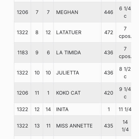
6 1/4
1206
7
7
MEGHAN
446
c
7
1322
8
12
LATATUER
472
cpos.
7
1183
9
6
LA TIMIDA
436
cpos.
8 1/2
1322
10
10
JULIETTA
436
c
9 1/4
1206
11
1
KOKO CAT
420
c
1322
12
14
INITA
1
11 1/4
14
1322
13
11
MISS ANNETTE
435
1/4