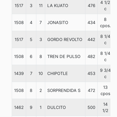
4 1/2
1517
3
11
LA KUATO
476
c
8
1508
4
7
JONASITO
434
cpos.
8 1/4
1517
5
3
GORDO REVOLTO
442
c
8 1/4
1508
6
8
TREN DE PULSO
482
c
9 3/4
1439
7
10
CHIPOTLE
453
c
13
1508
8
2
SORPRENDIDA S
472
cpos
14
1462
9
1
DULCITO
500
1/2