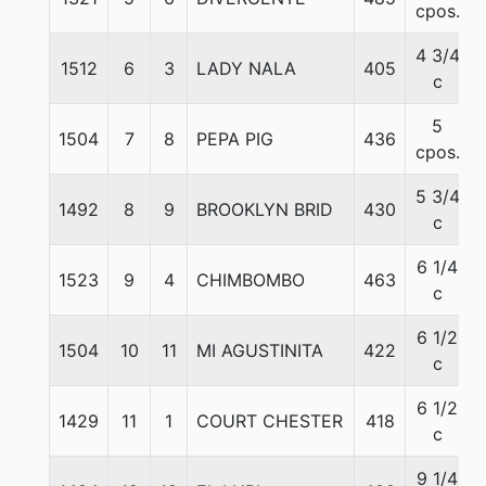
cpos.
4 3/4
1512
6
3
LADY NALA
405
c
5
1504
7
8
PEPA PIG
436
cpos.
5 3/4
1492
8
9
BROOKLYN BRID
430
c
6 1/4
1523
9
4
CHIMBOMBO
463
c
6 1/2
1504
10
11
MI AGUSTINITA
422
c
6 1/2
1429
11
1
COURT CHESTER
418
c
9 1/4