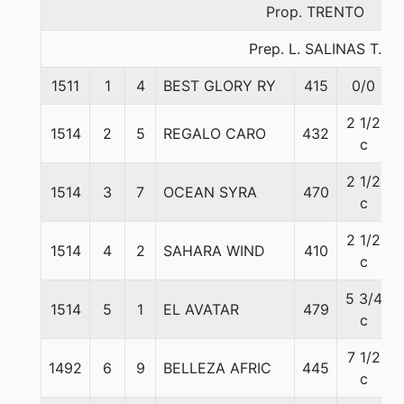
Prop. TRENTO
Prep. L. SALINAS T.
1511
1
4
BEST GLORY RY
415
0/0
2 1/2
1514
2
5
REGALO CARO
432
c
2 1/2
1514
3
7
OCEAN SYRA
470
c
2 1/2
1514
4
2
SAHARA WIND
410
c
5 3/4
1514
5
1
EL AVATAR
479
c
7 1/2
1492
6
9
BELLEZA AFRIC
445
c