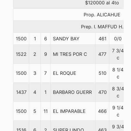
$120000 al 4to
Prop. ALICAHUE
Prep. I. MAFFUD H.
1500
1
6
SANDY BAY
461
0/0
7 3/4
1522
2
9
MI TRES POR C
477
c
8 1/4
1500
3
7
EL ROQUE
510
c
8 3/4
1437
4
1
BARBARO GUERR
470
c
9 1/4
1500
5
11
EL IMPARABLE
466
c
9 3/4
1516
6
2
SUPER LINDO
463