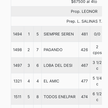
$67500 al 4to
Prop. LEONOR
Prep. L. SALINAS T.
1494
1
5
SIEMPRE SEREN
481
0/0
2
1498
2
7
PAGANDO
426
cpos
3 1/2
1497
3
6
LOBA DEL DESI
467
c
5 1/4
1321
4
4
EL AMIC
477
c
6 1/2
1511
5
8
TODOS ENELPAR
474
c