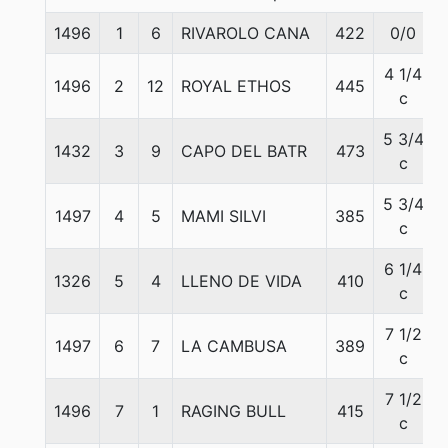
1496
1
6
RIVAROLO CANA
422
0/0
4 1/4
1496
2
12
ROYAL ETHOS
445
c
5 3/4
1432
3
9
CAPO DEL BATR
473
c
5 3/4
1497
4
5
MAMI SILVI
385
c
6 1/4
1326
5
4
LLENO DE VIDA
410
c
7 1/2
1497
6
7
LA CAMBUSA
389
c
7 1/2
1496
7
1
RAGING BULL
415
c