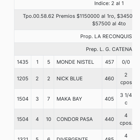
Indice: 2 al 1
Tpo.00.58.62 Premios $1150000 al 1ro, $345000 
$57500 al 4to
Prop. LA RECONQUISTA
Prep. L. G. CATENA
1435
1
5
MONDE NISTEL
457
0/0
2
1205
2
2
NICK BLUE
460
cpos
3 1/4
1504
3
7
MAKA BAY
405
c
4
1504
4
10
CONDOR PASA
440
cpos.
4
1321
5
6
DIVERGENTE
485