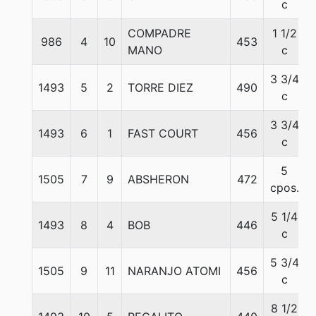
c
COMPADRE
1 1/2
986
4
10
453
MANO
c
3 3/4
1493
5
2
TORRE DIEZ
490
c
3 3/4
1493
6
1
FAST COURT
456
c
5
1505
7
9
ABSHERON
472
cpos.
5 1/4
1493
8
4
BOB
446
c
5 3/4
1505
9
11
NARANJO ATOMI
456
c
8 1/2