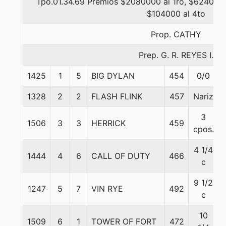
Tpo.01.34.69 Premios $2080000 al 1ro, $624000 
$104000 al 4to
Prop. CATHY
Prep. G. R. REYES I.
1425
1
5
BIG DYLAN
454
0/0
1328
2
2
FLASH FLINK
457
Nariz
3
1506
3
3
HERRICK
459
cpos.
4 1/4
1444
4
6
CALL OF DUTY
466
c
9 1/2
1247
5
7
VIN RYE
492
c
10
1509
6
1
TOWER OF FORT
472