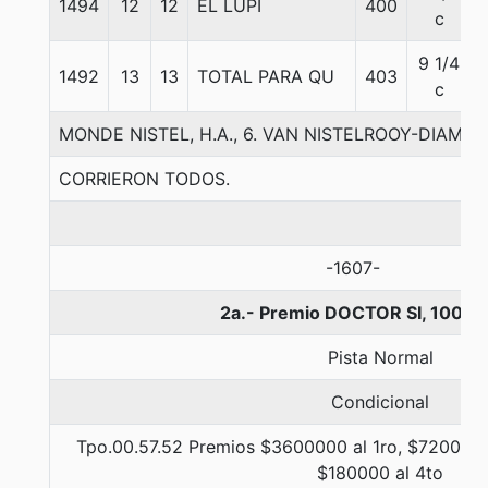
1494
12
12
EL LUPI
400
c
9 1/4
1492
13
13
TOTAL PARA QU
403
c
MONDE NISTEL, H.A., 6. VAN NISTELROOY-DIAMO
CORRIERON TODOS.
-1607-
2a.- Premio DOCTOR SI, 1000 
Pista Normal
Condicional
Tpo.00.57.52 Premios $3600000 al 1ro, $720000 
$180000 al 4to