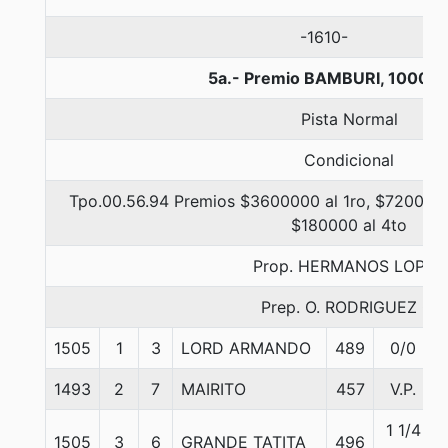
-1610-
5a.- Premio BAMBURI, 1000 m
Pista Normal
Condicional
Tpo.00.56.94 Premios $3600000 al 1ro, $720000 
$180000 al 4to
Prop. HERMANOS LOPEZ
Prep. O. RODRIGUEZ C.
1505
1
3
LORD ARMANDO
489
0/0
1493
2
7
MAIRITO
457
V.P.
1 1/4
1505
3
6
GRANDE TATITA
496