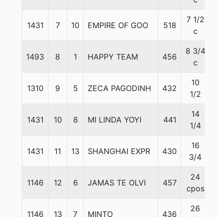
7 1/2
1431
7
10
EMPIRE OF GOO
518
c
8 3/4
1493
8
1
HAPPY TEAM
456
c
10
1310
9
5
ZECA PAGODINH
432
1/2
14
1431
10
8
MI LINDA YOYI
441
1/4
16
1431
11
13
SHANGHAI EXPR
430
3/4
24
1146
12
6
JAMAS TE OLVI
457
cpos
26
1146
13
7
MINTO
436