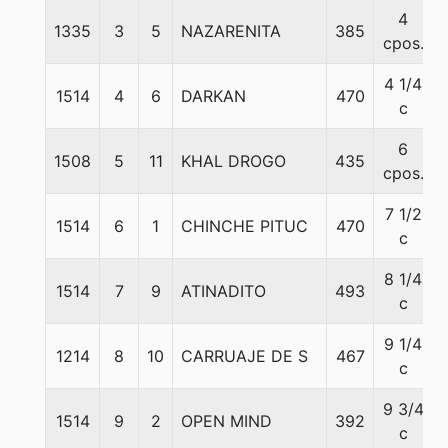
4
1335
3
5
NAZARENITA
385
cpos.
4 1/4
1514
4
6
DARKAN
470
c
6
1508
5
11
KHAL DROGO
435
cpos.
7 1/2
1514
6
1
CHINCHE PITUC
470
c
8 1/4
1514
7
9
ATINADITO
493
c
9 1/4
1214
8
10
CARRUAJE DE S
467
c
9 3/4
1514
9
2
OPEN MIND
392
c