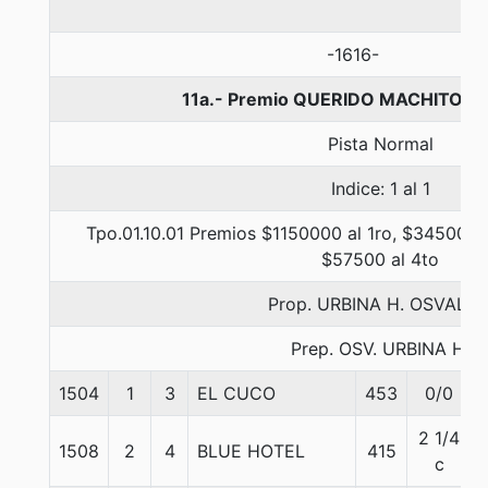
-1616-
11a.- Premio QUERIDO MACHITO, 1
Pista Normal
Indice: 1 al 1
Tpo.01.10.01 Premios $1150000 al 1ro, $345000 a
$57500 al 4to
Prop. URBINA H. OSVALD
Prep. OSV. URBINA H.
1504
1
3
EL CUCO
453
0/0
2 1/4
1508
2
4
BLUE HOTEL
415
c