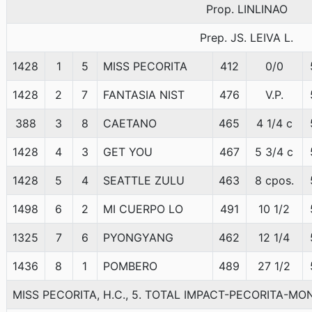
Prop. LINLINAO
Prep. JS. LEIVA L.
1428
1
5
MISS PECORITA
412
0/0
1428
2
7
FANTASIA NIST
476
V.P.
388
3
8
CAETANO
465
4 1/4 c
1428
4
3
GET YOU
467
5 3/4 c
1428
5
4
SEATTLE ZULU
463
8 cpos.
1498
6
2
MI CUERPO LO
491
10 1/2
1325
7
6
PYONGYANG
462
12 1/4
1436
8
1
POMBERO
489
27 1/2
MISS PECORITA, H.C., 5. TOTAL IMPACT-PECORITA-MO