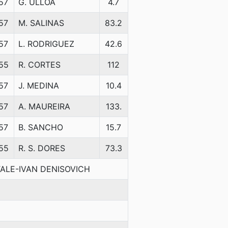
57
G. ULLOA
4.7
57
M. SALINAS
83.2
57
L. RODRIGUEZ
42.6
55
R. CORTES
112
57
J. MEDINA
10.4
57
A. MAUREIRA
133.
57
B. SANCHO
15.7
55
R. S. DORES
73.3
TALE-IVAN DENISOVICH