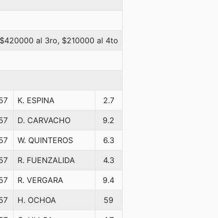
 $420000 al 3ro, $210000 al 4to
57
K. ESPINA
2.7
57
D. CARVACHO
9.2
57
W. QUINTEROS
6.3
57
R. FUENZALIDA
4.3
57
R. VERGARA
9.4
57
H. OCHOA
59