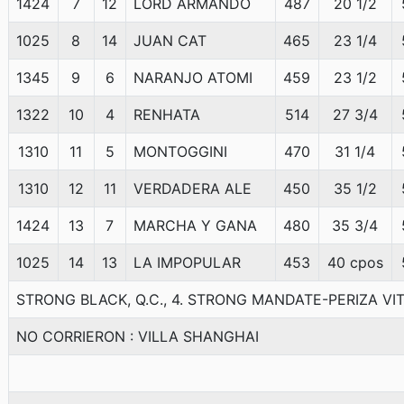
1424
7
12
LORD ARMANDO
487
20 1/2
1025
8
14
JUAN CAT
465
23 1/4
1345
9
6
NARANJO ATOMI
459
23 1/2
1322
10
4
RENHATA
514
27 3/4
1310
11
5
MONTOGGINI
470
31 1/4
1310
12
11
VERDADERA ALE
450
35 1/2
1424
13
7
MARCHA Y GANA
480
35 3/4
1025
14
13
LA IMPOPULAR
453
40 cpos
STRONG BLACK, Q.C., 4. STRONG MANDATE-PERIZA VI
NO CORRIERON : VILLA SHANGHAI