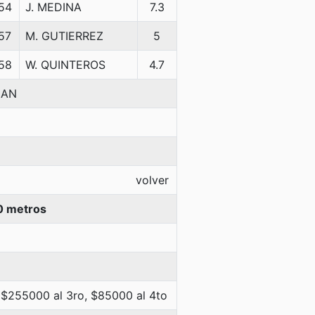
54
J. MEDINA
7.3
57
M. GUTIERREZ
5
58
W. QUINTEROS
4.7
IAN
volver
0 metros
 $255000 al 3ro, $85000 al 4to