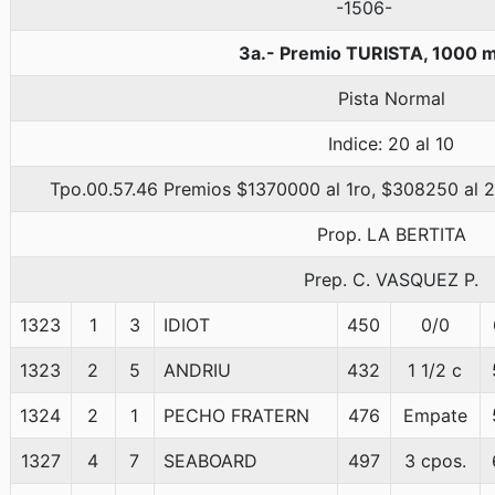
-1506-
3a.- Premio TURISTA, 1000 
Pista Normal
Indice: 20 al 10
Tpo.00.57.46 Premios $1370000 al 1ro, $308250 al 2
Prop. LA BERTITA
Prep. C. VASQUEZ P.
1323
1
3
IDIOT
450
0/0
1323
2
5
ANDRIU
432
1 1/2 c
1324
2
1
PECHO FRATERN
476
Empate
1327
4
7
SEABOARD
497
3 cpos.