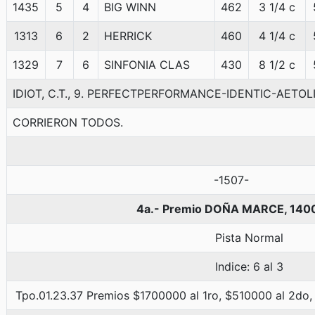
1435
5
4
BIG WINN
462
3 1/4 c
1313
6
2
HERRICK
460
4 1/4 c
1329
7
6
SINFONIA CLAS
430
8 1/2 c
IDIOT, C.T., 9. PERFECTPERFORMANCE-IDENTIC-AETOL
CORRIERON TODOS.
-1507-
4a.- Premio DOÑA MARCE, 140
Pista Normal
Indice: 6 al 3
Tpo.01.23.37 Premios $1700000 al 1ro, $510000 al 2do,