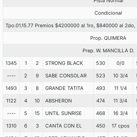
Pista Normal
Condicional
Tpo.01.15.77 Premios $4200000 al 1ro, $840000 al 2do,
Prop. QUIMERA
Prep. W. MANCILLA D.
1345
1
2
STRONG BLACK
530
0/0
----
2
9
SABE CONSOLAR
523
10 3/4
1493
3
8
GRANDE TATITA
493
11 1/4
1122
4
10
ABSHERON
474
11 3/4
----
5
15
UNTIL SUNRISE
468
16 3/4
1310
6
3
CANTA CON EL
450
17 cpos