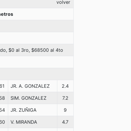
volver
metros
do, $0 al 3ro, $68500 al 4to
61
JR. A. GONZALEZ
2.4
58
SIM. GONZALEZ
7.2
54
JR. ZUÑIGA
9
60
V. MIRANDA
4.7