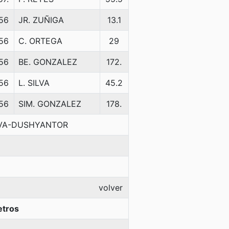
56
JR. ZUÑIGA
13.1
56
C. ORTEGA
29
56
BE. GONZALEZ
172.
56
L. SILVA
45.2
56
SIM. GONZALEZ
178.
RVA-DUSHYANTOR
volver
etros