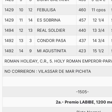
1429
10
12
FEBULISA
460
11 cpos
1429
11
14
ES SOBRINA
457
12 1/4
1494
12
13
REAL SOLDIER
440
13 3/4
1492
13
3
CONDOR PASA
437
14 3/4
1492
14
9
MI AGUSTINITA
423
15 1/2
ROMAN HOLIDAY, C.R., 5. HOLY ROMAN EMPEROR-PA
NO CORRIERON : VILASSAR DE MAR PICHITA
-1505-
2a.- Premio LABIBE, 1200 m