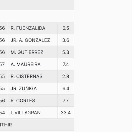
56
R. FUENZALIDA
6.5
56
JR. A. GONZALEZ
3.6
56
M. GUTIERREZ
5.3
57
A. MAUREIRA
7.4
55
R. CISTERNAS
2.8
55
JR. ZUÑIGA
6.4
56
R. CORTES
7.7
54
I. VILLAGRAN
33.4
NTHIR