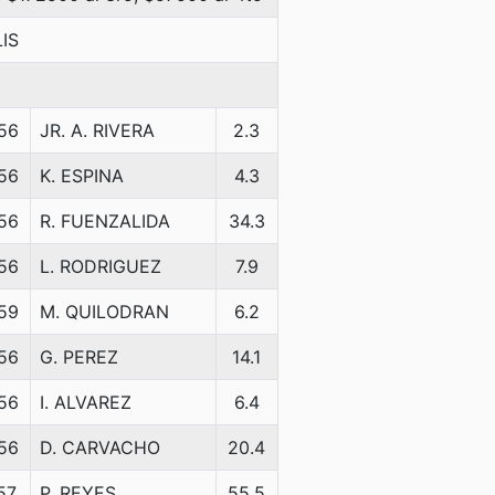
IS
56
JR. A. RIVERA
2.3
56
K. ESPINA
4.3
56
R. FUENZALIDA
34.3
56
L. RODRIGUEZ
7.9
59
M. QUILODRAN
6.2
56
G. PEREZ
14.1
56
I. ALVAREZ
6.4
56
D. CARVACHO
20.4
57.
P. REYES
55.5