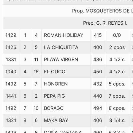
Prop. MOSQUETEROS DE L
Prep. G. R. REYES I.
1429
1
4
ROMAN HOLIDAY
415
0/0
1426
2
5
LA CHIQUITITA
400
2 cpos
1331
3
11
PLAYA VIRGEN
436
4 1/2 c
1040
4
16
EL CUCO
450
4 1/2 c
1492
5
7
HONOREN
432
5 cpos.
1441
6
2
PEPA PIG
440
7 cpos.
1492
7
10
BORAGO
494
8 cpos.
1321
8
6
MAKA BAY
406
8 1/4 c
1426
9
8
DOÑA CAETANA
460
9 3/4 c