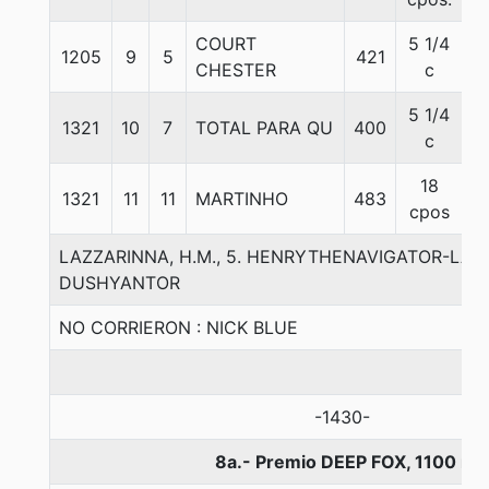
COURT
5 1/4
1205
9
5
421
5
CHESTER
c
5 1/4
1321
10
7
TOTAL PARA QU
400
5
c
18
1321
11
11
MARTINHO
483
56
cpos
LAZZARINNA, H.M., 5. HENRYTHENAVIGATOR-LA 
DUSHYANTOR
NO CORRIERON : NICK BLUE
-1430-
8a.- Premio DEEP FOX, 1100 me