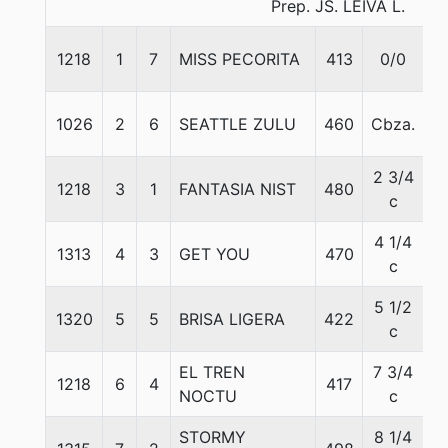
Prep. JS. LEIVA L.
1218
1
7
MISS PECORITA
413
0/0
5
1026
2
6
SEATTLE ZULU
460
Cbza.
5
2 3/4
1218
3
1
FANTASIA NIST
480
5
c
4 1/4
1313
4
3
GET YOU
470
5
c
5 1/2
1320
5
5
BRISA LIGERA
422
5
c
EL TREN
7 3/4
1218
6
4
417
5
NOCTU
c
STORMY
8 1/4