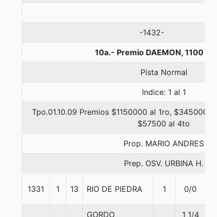
-1432-
10a.- Premio DAEMON, 1100 me
Pista Normal
Indice: 1 al 1
Tpo.01.10.09 Premios $1150000 al 1ro, $345000 al
$57500 al 4to
Prop. MARIO ANDRES
Prep. OSV. URBINA H.
1331
1
13
RIO DE PIEDRA
1
0/0
5
GORDO
1 1/4