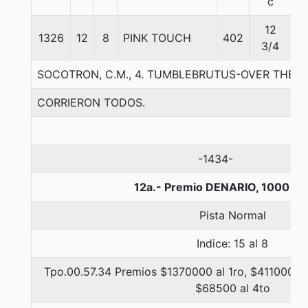
c
12
1326
12
8
PINK TOUCH
402
5
3/4
SOCOTRON, C.M., 4. TUMBLEBRUTUS-OVER THEM 
CORRIERON TODOS.
-1434-
12a.- Premio DENARIO, 1000 me
Pista Normal
Indice: 15 al 8
Tpo.00.57.34 Premios $1370000 al 1ro, $411000 al
$68500 al 4to