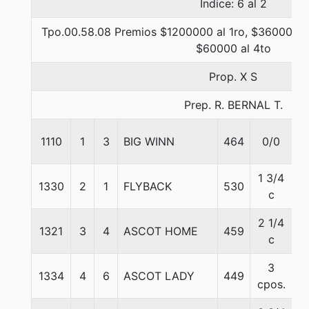
Indice: 6 al 2
Tpo.00.58.08 Premios $1200000 al 1ro, $360000 al
$60000 al 4to
Prop. X S
Prep. R. BERNAL T.
1110
1
3
BIG WINN
464
0/0
5
1 3/4
1330
2
1
FLYBACK
530
5
c
2 1/4
1321
3
4
ASCOT HOME
459
5
c
3
1334
4
6
ASCOT LADY
449
5
cpos.