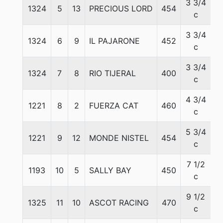
3 3/4
1324
5
13
PRECIOUS LORD
454
5
c
3 3/4
1324
6
9
IL PAJARONE
452
5
c
3 3/4
1324
7
8
RIO TIJERAL
400
5
c
4 3/4
1221
8
2
FUERZA CAT
460
5
c
5 3/4
1221
9
12
MONDE NISTEL
454
5
c
7 1/2
1193
10
5
SALLY BAY
450
5
c
9 1/2
1325
11
10
ASCOT RACING
470
5
c