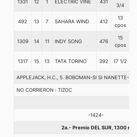
1331
12
1
ELECTRIC VINE
431
5
3/4
13
492
13
7
SAHARA WIND
412
5
cpos
15
1309
14
11
INDY SONG
476
5
cpos
1317
15
13
TATA TORINO
392
17 1/2
5
APPLEJACK, H.C., 5. BOBOMAN-SI SI NANETTE-S
NO CORRIERON : TIZOC
-1424-
2a.- Premio DEL SUR, 1300 me