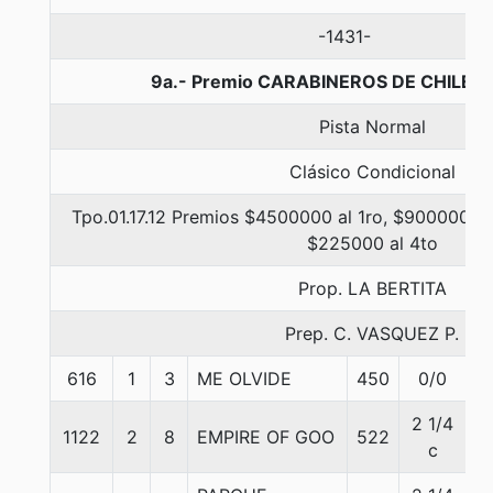
-1431-
9a.- Premio CARABINEROS DE CHILE, 
Pista Normal
Clásico Condicional
Tpo.01.17.12 Premios $4500000 al 1ro, $900000 al
$225000 al 4to
Prop. LA BERTITA
Prep. C. VASQUEZ P.
616
1
3
ME OLVIDE
450
0/0
5
2 1/4
1122
2
8
EMPIRE OF GOO
522
5
c