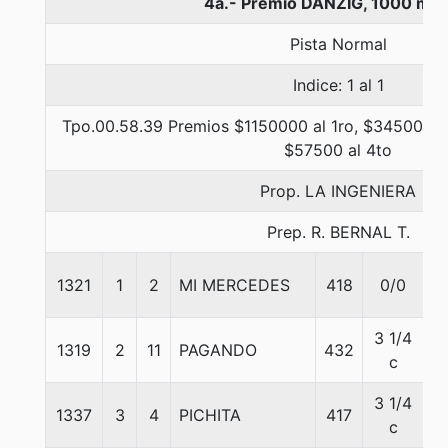
4a.- Premio DANZIG, 1000 met
Pista Normal
Indice: 1 al 1
Tpo.00.58.39 Premios $1150000 al 1ro, $345000 al
$57500 al 4to
Prop. LA INGENIERA
Prep. R. BERNAL T.
1321
1
2
MI MERCEDES
418
0/0
5
3 1/4
1319
2
11
PAGANDO
432
5
c
3 1/4
1337
3
4
PICHITA
417
5
c