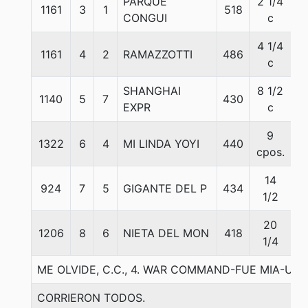
PARQUE
2 1/4
1161
3
1
518
5
CONGUI
c
4 1/4
1161
4
2
RAMAZZOTTI
486
5
c
SHANGHAI
8 1/2
1140
5
7
430
5
EXPR
c
9
1322
6
4
MI LINDA YOYI
440
5
cpos.
14
924
7
5
GIGANTE DEL P
434
5
1/2
20
1206
8
6
NIETA DEL MON
418
5
1/4
ME OLVIDE, C.C., 4. WAR COMMAND-FUE MIA-UN
CORRIERON TODOS.