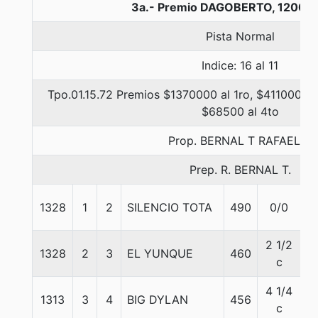
3a.- Premio DAGOBERTO, 1200 m
Pista Normal
Indice: 16 al 11
Tpo.01.15.72 Premios $1370000 al 1ro, $411000 al
$68500 al 4to
Prop. BERNAL T RAFAEL A
Prep. R. BERNAL T.
1328
1
2
SILENCIO TOTA
490
0/0
5
2 1/2
1328
2
3
EL YUNQUE
460
5
c
4 1/4
1313
3
4
BIG DYLAN
456
5
c