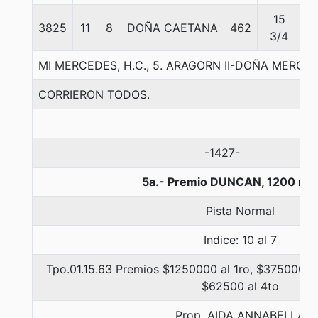
15
3825
11
8
DOÑA CAETANA
462
5
3/4
MI MERCEDES, H.C., 5. ARAGORN II-DOÑA MERC
CORRIERON TODOS.
-1427-
5a.- Premio DUNCAN, 1200 me
Pista Normal
Indice: 10 al 7
Tpo.01.15.63 Premios $1250000 al 1ro, $375000 al
$62500 al 4to
Prop. AIDA ANNABELLA