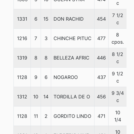
c
7 1/2
1331
6
15
DON RACHID
454
5
c
8
1216
7
3
CHINCHE PITUC
477
5
cpos.
8 1/2
1319
8
8
BELLEZA AFRIC
446
5
c
9 1/2
1128
9
6
NOGAROO
437
5
c
9 3/4
1312
10
14
TORDILLA DE O
456
5
c
10
1128
11
2
GORDITO LINDO
471
5
1/4
10