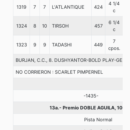
4 1/4
1319
7
7
L'ATLANTIQUE
424
5
c
6 1/4
1324
8
10
TIRSOH
457
5
c
7
1323
9
9
TADASHI
449
5
cpos.
BURJAN, C.C., 8. DUSHYANTOR-BOLD PLAY-GERV
NO CORRIERON : SCARLET PIMPERNEL
-1435-
13a.- Premio DOBLE AGUILA, 1000
Pista Normal