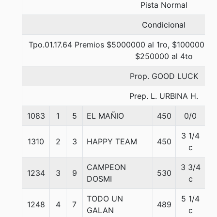
Pista Normal
Condicional
Tpo.01.17.64 Premios $5000000 al 1ro, $1000000 a
$250000 al 4to
Prop. GOOD LUCK
Prep. L. URBINA H.
1083
1
5
EL MAÑIO
450
0/0
5
3 1/4
1310
2
3
HAPPY TEAM
450
5
c
CAMPEON
3 3/4
1234
3
9
530
5
DOSMI
c
TODO UN
5 1/4
1248
4
7
489
5
GALAN
c