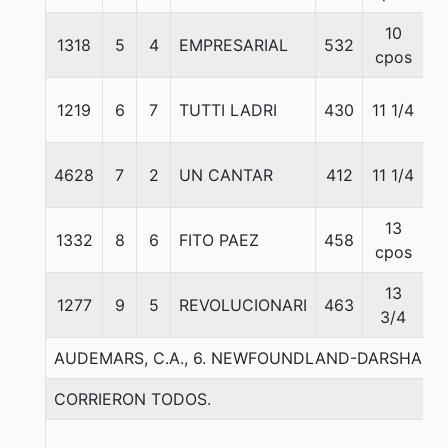
10
1318
5
4
EMPRESARIAL
532
5
cpos
1219
6
7
TUTTI LADRI
430
11 1/4
5
4628
7
2
UN CANTAR
412
11 1/4
5
13
1332
8
6
FITO PAEZ
458
5
cpos
13
1277
9
5
REVOLUCIONARI
463
5
3/4
AUDEMARS, C.A., 6. NEWFOUNDLAND-DARSHANA
CORRIERON TODOS.