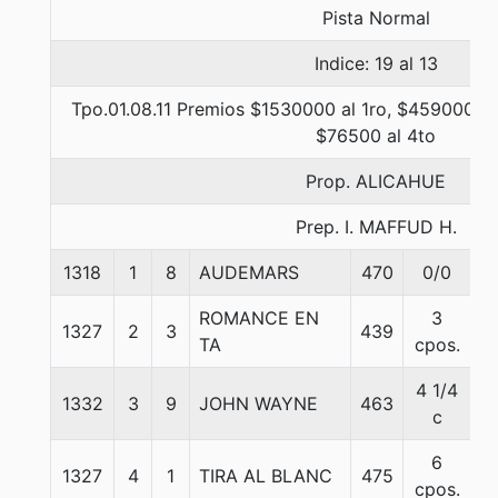
Pista Normal
Indice: 19 al 13
Tpo.01.08.11 Premios $1530000 al 1ro, $459000 al
$76500 al 4to
Prop. ALICAHUE
Prep. I. MAFFUD H.
1318
1
8
AUDEMARS
470
0/0
5
ROMANCE EN
3
1327
2
3
439
5
TA
cpos.
4 1/4
1332
3
9
JOHN WAYNE
463
5
c
6
1327
4
1
TIRA AL BLANC
475
5
cpos.