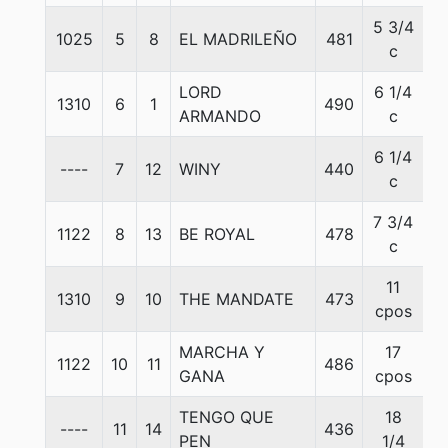
5 3/4
1025
5
8
EL MADRILEÑO
481
5
c
LORD
6 1/4
1310
6
1
490
5
ARMANDO
c
6 1/4
----
7
12
WINY
440
5
c
7 3/4
1122
8
13
BE ROYAL
478
5
c
11
1310
9
10
THE MANDATE
473
5
cpos
MARCHA Y
17
1122
10
11
486
5
GANA
cpos
TENGO QUE
18
----
11
14
436
5
PEN
1/4