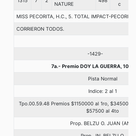
1315
7
2
498
5
NATURE
c
MISS PECORITA, H.C., 5. TOTAL IMPACT-PECORIT
CORRIERON TODOS.
-1429-
7a.- Premio DOY LA GUERRA, 1000
Pista Normal
Indice: 2 al 1
Tpo.00.59.48 Premios $1150000 al 1ro, $345000 al
$57500 al 4to
Prop. BELZU O. JUAN (ANT)
Prep. JN. BELZU O.