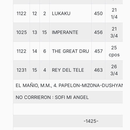
21
1122
12
2
LUKAKU
450
5
1/4
21
1025
13
15
IMPERANTE
456
5
3/4
25
1122
14
6
THE GREAT DRU
457
5
cpos
26
1231
15
4
REY DEL TELE
463
5
3/4
EL MAÑIO, M.M., 4. PAPELON-MIZONA-DUSHYANT
NO CORRIERON : SOFI MI ANGEL
-1425-