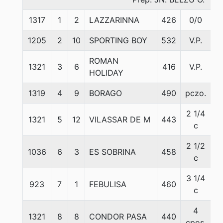
1317
1
2
LAZZARINNA
426
0/0
5
1205
2
10
SPORTING BOY
532
V.P.
5
ROMAN
1321
3
6
416
V.P.
5
HOLIDAY
1319
4
9
BORAGO
490
pczo.
5
2 1/4
1321
5
12
VILASSAR DE M
443
5
c
2 1/2
1036
6
3
ES SOBRINA
458
5
c
3 1/4
923
7
1
FEBULISA
460
5
c
4
1321
8
8
CONDOR PASA
440
5
cpos.