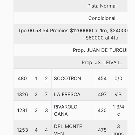
Pista Normal
Condicional
Tpo.00.58.54 Premios $1200000 al 1ro, $240000 al
$60000 al 4to
Prop. JUAN DE TURQUIA
Prep. JS. LEIVA L.
480
1
2
SOCOTRON
454
0/0
5
1326
2
7
LA FRESCA
497
V.P.
5
RIVAROLO
1 3/4
1281
3
3
430
5
CANA
c
DEL MONTE
3
1253
4
4
475
5
VEN
cpos.