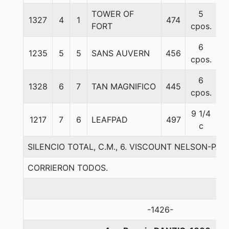
TOWER OF
5
1327
4
1
474
5
FORT
cpos.
6
1235
5
5
SANS AUVERN
456
5
cpos.
6
1328
6
7
TAN MAGNIFICO
445
5
cpos.
9 1/4
1217
7
6
LEAFPAD
497
54
c
SILENCIO TOTAL, C.M., 6. VISCOUNT NELSON-PA
CORRIERON TODOS.
-1426-