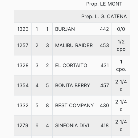
Prop. LE MONT
Prep. L. G. CATENA
1323
1
1
BURJAN
442
0/0
5
1/2
1257
2
3
MALIBU RAIDER
453
5
cpo
1
1328
3
2
EL CORTAITO
431
5
cpo.
2 1/4
1354
4
5
BONITA BERRY
457
5
c
2 1/4
1332
5
8
BEST COMPANY
430
5
c
2 1/4
1279
6
4
SINFONIA DIVI
418
5
c