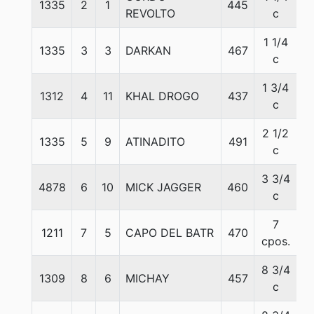
1335
2
1
445
5
REVOLTO
c
1 1/4
1335
3
3
DARKAN
467
5
c
1 3/4
1312
4
11
KHAL DROGO
437
5
c
2 1/2
1335
5
9
ATINADITO
491
5
c
3 3/4
4878
6
10
MICK JAGGER
460
5
c
7
1211
7
5
CAPO DEL BATR
470
5
cpos.
8 3/4
1309
8
6
MICHAY
457
5
c