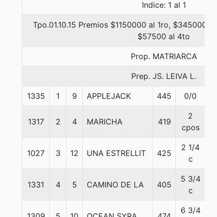
Indice: 1 al 1
Tpo.01.10.15 Premios $1150000 al 1ro, $345000 al
$57500 al 4to
Prop. MATRIARCA
Prep. JS. LEIVA L.
1335
1
9
APPLEJACK
445
0/0
5
2
1317
2
4
MARICHA
419
5
cpos
2 1/4
1027
3
12
UNA ESTRELLIT
425
5
c
5 3/4
1331
4
5
CAMINO DE LA
405
5
c
6 3/4
1309
5
10
OCEAN SYRA
474
5