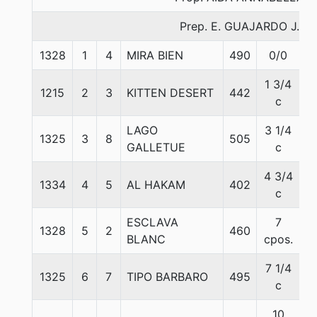
Prep. E. GUAJARDO J.
1328
1
4
MIRA BIEN
490
0/0
5
1 3/4
1215
2
3
KITTEN DESERT
442
5
c
LAGO
3 1/4
1325
3
8
505
5
GALLETUE
c
4 3/4
1334
4
5
AL HAKAM
402
5
c
ESCLAVA
7
1328
5
2
460
5
BLANC
cpos.
7 1/4
1325
6
7
TIPO BARBARO
495
54
c
10