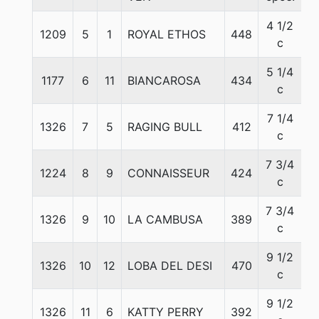
4 1/2
1209
5
1
ROYAL ETHOS
448
5
c
5 1/4
1177
6
11
BIANCAROSA
434
5
c
7 1/4
1326
7
5
RAGING BULL
412
5
c
7 3/4
1224
8
9
CONNAISSEUR
424
5
c
7 3/4
1326
9
10
LA CAMBUSA
389
5
c
9 1/2
1326
10
12
LOBA DEL DESI
470
5
c
9 1/2
1326
11
6
KATTY PERRY
392
5