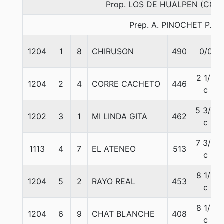
Prop. LOS DE HUALPEN (CON
Prep. A. PINOCHET P.
1204
1
8
CHIRUSON
490
0/0
2 1/2
1204
2
4
CORRE CACHETO
446
c
5 3/4
1202
3
1
MI LINDA GITA
462
c
7 3/4
1113
4
7
EL ATENEO
513
c
8 1/2
1204
5
2
RAYO REAL
453
c
8 1/2
1204
6
9
CHAT BLANCHE
408
c