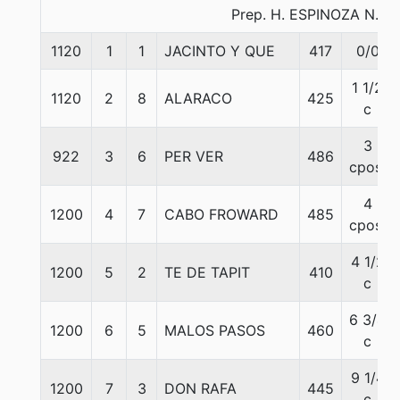
Prep. H. ESPINOZA N.
1120
1
1
JACINTO Y QUE
417
0/0
1 1/2
1120
2
8
ALARACO
425
c
3
922
3
6
PER VER
486
cpos.
4
1200
4
7
CABO FROWARD
485
cpos.
4 1/2
1200
5
2
TE DE TAPIT
410
c
6 3/4
1200
6
5
MALOS PASOS
460
c
9 1/4
1200
7
3
DON RAFA
445
c