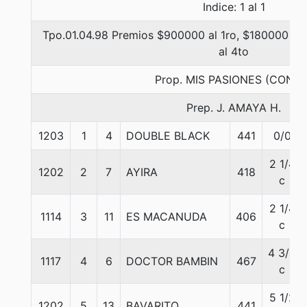
Indice: 1 al 1
Tpo.01.04.98 Premios $900000 al 1ro, $180000 al 
al 4to
Prop. MIS PASIONES (CONCE
Prep. J. AMAYA H.
1203
1
4
DOUBLE BLACK
441
0/0
2 1/4
1202
2
7
AYIRA
418
c
2 1/4
1114
3
11
ES MACANUDA
406
c
4 3/4
1117
4
6
DOCTOR BAMBIN
467
c
5 1/2
1202
5
13
BAVARITO
441