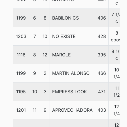
c
7 1/4
1199
6
8
BABILONICS
406
c
8
1203
7
10
NO EXISTE
428
cpos.
9 1/2
1116
8
12
MAROLE
395
c
10
1199
9
2
MARTIN ALONSO
466
1/4
11
1195
10
3
EMPRESS LOOK
471
1/2
12
1201
11
9
APROVECHADORA
403
1/4
12