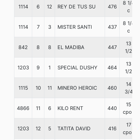
8 1/4
1114
6
12
REY DE TUS SU
476
c
8 1/4
1114
7
3
MISTER SANTI
437
c
13
842
8
8
EL MADIBA
447
1/2
13
1203
9
1
SPECIAL DUSHY
464
1/2
14
1115
10
11
MINERO HEROIC
460
3/4
15
4866
11
6
KILO RENT
440
cpos
17
1203
12
5
TATITA DAVID
416
cpos