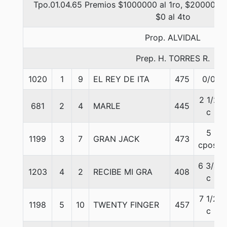
Tpo.01.04.65 Premios $1000000 al 1ro, $200000 a
$0 al 4to
Prop. ALVIDAL
Prep. H. TORRES R.
1020
1
9
EL REY DE ITA
475
0/0
2 1/2
681
2
4
MARLE
445
c
5
1199
3
7
GRAN JACK
473
cpos.
6 3/4
1203
4
2
RECIBE MI GRA
408
c
7 1/2
1198
5
10
TWENTY FINGER
457
c