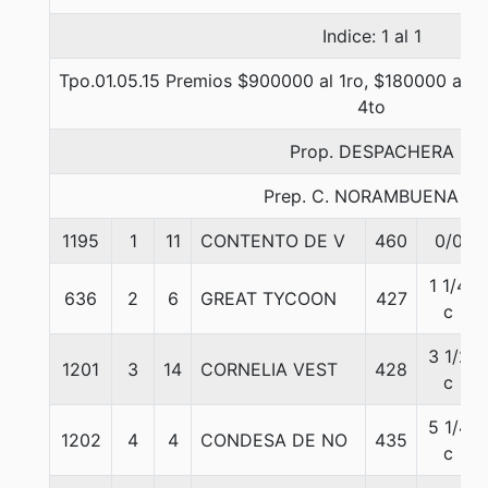
Indice: 1 al 1
Tpo.01.05.15 Premios $900000 al 1ro, $180000 al 2d
4to
Prop. DESPACHERA
Prep. C. NORAMBUENA B.
1195
1
11
CONTENTO DE V
460
0/0
1 1/4
636
2
6
GREAT TYCOON
427
c
3 1/2
1201
3
14
CORNELIA VEST
428
c
5 1/4
1202
4
4
CONDESA DE NO
435
c