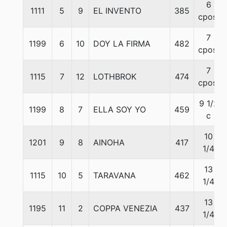
6
1111
5
9
EL INVENTO
385
cpos.
7
1199
6
10
DOY LA FIRMA
482
cpos.
7
1115
7
12
LOTHBROK
474
cpos.
9 1/2
1199
8
7
ELLA SOY YO
459
c
10
1201
9
8
AINOHA
417
1/4
13
1115
10
5
TARAVANA
462
1/4
13
1195
11
2
COPPA VENEZIA
437
1/4