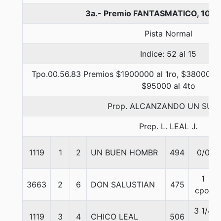
3a.- Premio FANTASMATICO, 1000
Pista Normal
Indice: 52 al 15
Tpo.00.56.83 Premios $1900000 al 1ro, $380000 a
$95000 al 4to
Prop. ALCANZANDO UN SUE
Prep. L. LEAL J.
1119
1
2
UN BUEN HOMBR
494
0/0
1
3663
2
6
DON SALUSTIAN
475
cpo.
3 1/4
1119
3
4
CHICO LEAL
506