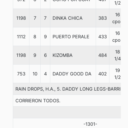
1/2
16
1198
7
7
DINKA CHICA
383
cpos
16
1112
8
9
PUERTO PERALE
433
cpos
18
1198
9
6
KIZOMBA
484
1/4
19
753
10
4
DADDY GOOD DA
402
1/2
RAIN DROPS, H.A., 5. DADDY LONG LEGS-BARRIST
CORRIERON TODOS.
-1301-