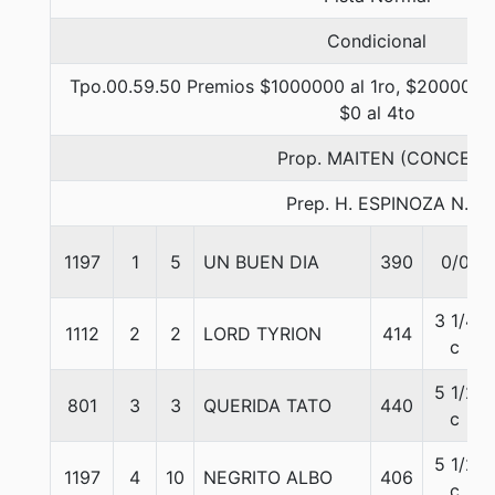
Condicional
Tpo.00.59.50 Premios $1000000 al 1ro, $200000 a
$0 al 4to
Prop. MAITEN (CONCE)
Prep. H. ESPINOZA N.
1197
1
5
UN BUEN DIA
390
0/0
3 1/4
1112
2
2
LORD TYRION
414
c
5 1/2
801
3
3
QUERIDA TATO
440
c
5 1/2
1197
4
10
NEGRITO ALBO
406
c