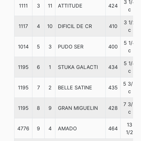
3 1/4
1111
3
11
ATTITUDE
424
c
3 1/2
1117
4
10
DIFICIL DE CR
410
c
5 1/4
1014
5
3
PUDO SER
400
c
5 1/4
1195
6
1
STUKA GALACTI
434
c
5 3/4
1195
7
2
BELLE SATINE
435
c
7 3/4
1195
8
9
GRAN MIGUELIN
428
c
13
4776
9
4
AMADO
464
1/2