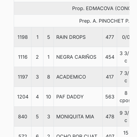
Prop. EDMACOVA (CONCE)
Prep. A. PINOCHET P.
1198
1
5
RAIN DROPS
477
0/0
3 3/4
1116
2
1
NEGRA CARIÑOS
454
c
7 3/4
1197
3
8
ACADEMICO
417
c
8
1204
4
10
PAF DADDY
563
cpos.
9 3/4
840
5
3
MONIQUITA MIA
478
c
15
572
6
2
OCHO POR CUAT
407