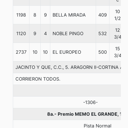
10
1198
8
9
BELLA MIRADA
409
1/2
12
1120
9
4
NOBLE PINGO
532
3/4
15
2737
10
10
EL EUROPEO
500
3/4
JACINTO Y QUE, C.C., 5. ARAGORN II-CORTINA A
CORRIERON TODOS.
-1306-
8a.- Premio MEMO EL GRANDE, 110
Pista Normal