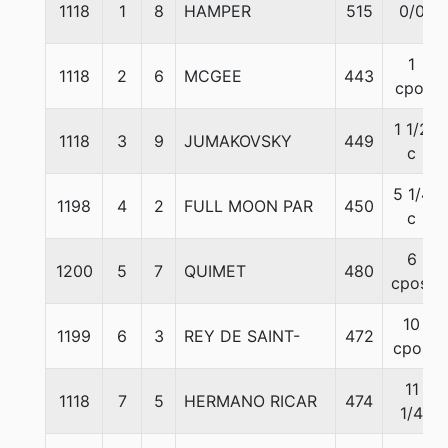
1118
1
8
HAMPER
515
0/0
1
1118
2
6
MCGEE
443
cpo.
1 1/2
1118
3
9
JUMAKOVSKY
449
c
5 1/4
1198
4
2
FULL MOON PAR
450
c
6
1200
5
7
QUIMET
480
cpos.
10
1199
6
3
REY DE SAINT-
472
cpos
11
1118
7
5
HERMANO RICAR
474
1/4