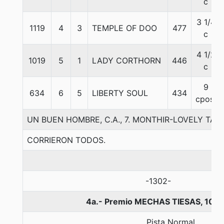
c
3 1/4
1119
4
3
TEMPLE OF DOO
477
c
4 1/2
1019
5
1
LADY CORTHORN
446
c
9
634
6
5
LIBERTY SOUL
434
cpos.
UN BUEN HOMBRE, C.A., 7. MONTHIR-LOVELY TAL
CORRIERON TODOS.
-1302-
4a.- Premio MECHAS TIESAS, 100
Pista Normal