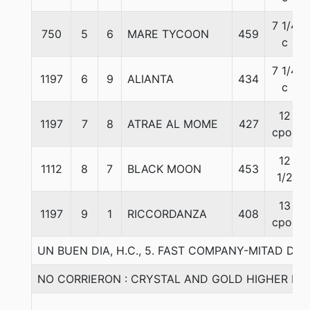
7 1/4
750
5
6
MARE TYCOON
459
c
7 1/4
1197
6
9
ALIANTA
434
c
12
1197
7
8
ATRAE AL MOME
427
cpos
12
1112
8
7
BLACK MOON
453
1/2
13
1197
9
1
RICCORDANZA
408
cpos
UN BUEN DIA, H.C., 5. FAST COMPANY-MITAD DE 
NO CORRIERON : CRYSTAL AND GOLD HIGHER FE