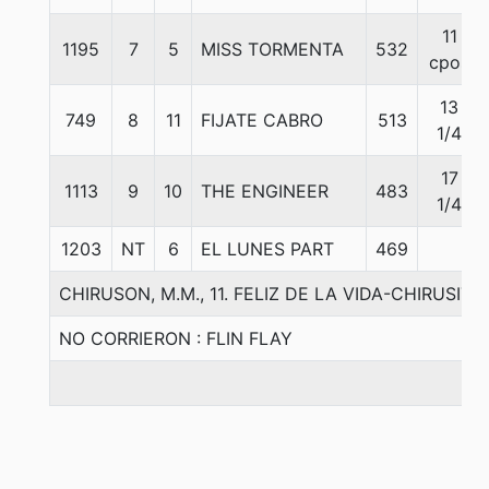
11
1195
7
5
MISS TORMENTA
532
cpos
13
749
8
11
FIJATE CABRO
513
1/4
17
1113
9
10
THE ENGINEER
483
1/4
1203
NT
6
EL LUNES PART
469
CHIRUSON, M.M., 11. FELIZ DE LA VIDA-CHIRUSIT
NO CORRIERON : FLIN FLAY