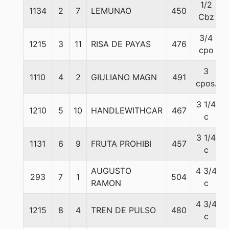
1/2
1134
2
7
LEMUNAO
450
Cbz
3/4
1215
3
11
RISA DE PAYAS
476
cpo
3
1110
4
2
GIULIANO MAGN
491
cpos.
3 1/4
1210
5
10
HANDLEWITHCAR
467
c
3 1/4
1131
6
9
FRUTA PROHIBI
457
c
AUGUSTO
4 3/4
293
7
1
504
RAMON
c
4 3/4
1215
8
4
TREN DE PULSO
480
c