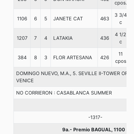
cpos.
3 3/4
1106
6
5
JANETE CAT
463
c
4 1/2
1207
7
4
LATAKIA
436
c
11
384
8
3
FLOR ARTESANA
426
cpos
DOMINGO NUEVO, M.A., 5. SEVILLE II-TOWER OF
VENICE
NO CORRIERON : CASABLANCA SUMMER
-1317-
9a.- Premio BAGUAL, 1100 me