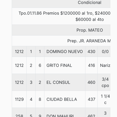
Condicional
Tpo.01.11.86 Premios $1200000 al 1ro, $240000 a
$60000 al 4to
Prop. MATEO
Prep. JR. ARANEDA M.
1212
1
1
DOMINGO NUEVO
430
0/0
1212
2
6
GRITO FINAL
416
Nariz
3/4
1212
3
2
EL CONSUL
460
cpo
1 1/4
1129
4
8
CIUDAD BELLA
437
c
3
258
5
9
DON MAHURI
462