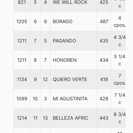
821
5
4
WE WILL ROCK
425
c
4
1205
6
9
BORAGO
487
cpos.
4 3/4
1211
7
5
PAGANDO
435
c
5 1/4
1211
8
7
HONOREN
434
c
7
1134
9
12
QUIERO VERTE
419
cpos.
7 1/4
1099
10
3
MI AGUSTINITA
428
c
8 3/4
1214
11
13
BELLEZA AFRIC
443
c