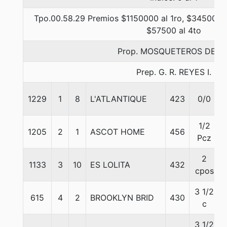
Tpo.00.58.29 Premios $1150000 al 1ro, $345000 a
$57500 al 4to
Prop. MOSQUETEROS DE LI
Prep. G. R. REYES I.
1229
1
8
L'ATLANTIQUE
423
0/0
1/2
1205
2
1
ASCOT HOME
456
Pcz
2
1133
3
10
ES LOLITA
432
cpos
3 1/2
615
4
2
BROOKLYN BRID
430
c
3 1/2