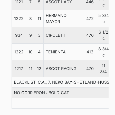
1121
7
5
ASCOT LADY
446
c
HERMANO
5 3/4
1222
8
11
472
MAYOR
c
6 1/2
934
9
3
CIPOLETTI
476
c
8 3/4
1222
10
4
TENIENTA
412
c
11
1217
11
12
ASCOT RACING
470
3/4
BLACKLIST, C.A., 7. NEKO BAY-SHETLAND-HUSSO
NO CORRIERON : BOLD CAT