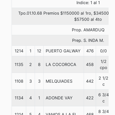
Indice: 1 al 1
Tpo.01.10.68 Premios $1150000 al 1ro, $345000 a
$57500 al 4to
Prop. AMARDUQ
Prep. S. INDA M.
1214
1
12
PUERTO GALWAY
476
0/0
1/2
1135
2
8
LA COCOROCA
458
cpo
2 1/2
1108
3
3
MELQUIADES
442
c
6 3/4
1134
4
1
ADONDE VAY
422
c
8 3/4
1214
5
4
VAMOS A LA FI
468