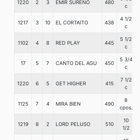
1220
2
3
EMIR SUREÑO
480
c
4 1/2
1217
3
10
EL CORTAITO
438
c
5 1/2
1102
4
8
RED PLAY
445
c
5 3/4
17
5
7
CANTO DEL AGU
450
c
7 1/2
1220
6
5
GET HIGHER
415
c
8
1125
7
4
MIRA BIEN
490
cpos.
10
1219
8
2
LORD PELUSO
510
1/2