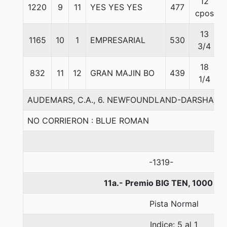
12
1220
9
11
YES YES YES
477
cpos
13
1165
10
1
EMPRESARIAL
530
3/4
18
832
11
12
GRAN MAJIN BO
439
1/4
AUDEMARS, C.A., 6. NEWFOUNDLAND-DARSHANA
NO CORRIERON : BLUE ROMAN
-1319-
11a.- Premio BIG TEN, 1000 me
Pista Normal
Indice: 5 al 1