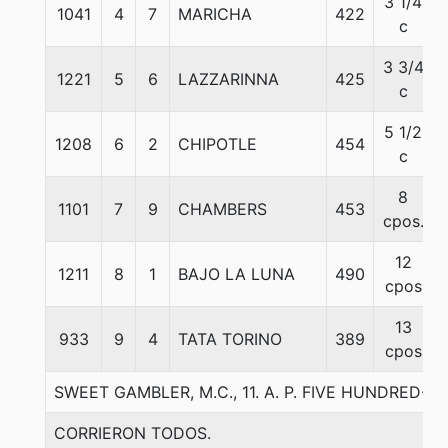
3 1/4
1041
4
7
MARICHA
422
c
3 3/4
1221
5
6
LAZZARINNA
425
c
5 1/2
1208
6
2
CHIPOTLE
454
c
8
1101
7
9
CHAMBERS
453
cpos.
12
1211
8
1
BAJO LA LUNA
490
cpos
13
933
9
4
TATA TORINO
389
cpos
SWEET GAMBLER, M.C., 11. A. P. FIVE HUNDRED-
CORRIERON TODOS.