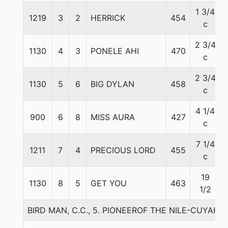
1 3/4
1219
3
2
HERRICK
454
c
2 3/4
1130
4
3
PONELE AHI
470
c
2 3/4
1130
5
6
BIG DYLAN
458
c
4 1/4
900
6
8
MISS AURA
427
c
7 1/4
1211
7
4
PRECIOUS LORD
455
c
19
1130
8
5
GET YOU
463
1/2
BIRD MAN, C.C., 5. PIONEEROF THE NILE-CUYAH