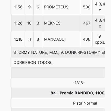
4 3/4
1156
9
6
PROMETEUS
500
c
4 3/4
1126
10
3
MEKNES
467
c
9
1218
11
8
MANCAQUI
408
cpos.
STORMY NATURE, M.M., 9. DUNKIRK-STORMY EM
CORRIERON TODOS.
-1316-
8a.- Premio BANDIDO, 1100 me
Pista Normal