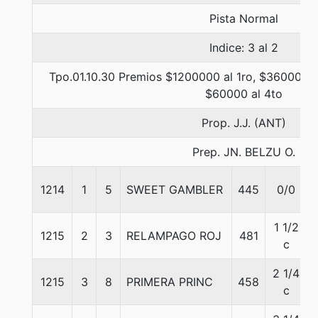
Pista Normal
Indice: 3 al 2
Tpo.01.10.30 Premios $1200000 al 1ro, $360000 a
$60000 al 4to
Prop. J.J. (ANT)
Prep. JN. BELZU O.
1214
1
5
SWEET GAMBLER
445
0/0
1 1/2
1215
2
3
RELAMPAGO ROJ
481
c
2 1/4
1215
3
8
PRIMERA PRINC
458
c