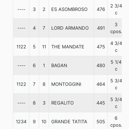
2 3/4
----
3
2
ES ASOMBROSO
476
c
3
----
4
7
LORD ARMANDO
491
cpos.
4 3/4
1122
5
11
THE MANDATE
475
c
5 1/4
----
6
1
BAGAN
480
c
5 3/4
1122
7
8
MONTOGGINI
464
c
5 3/4
----
8
3
REGALITO
445
c
6
1234
9
10
GRANDE TATITA
505
cpos.