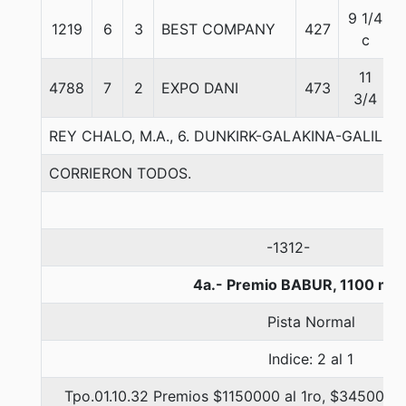
9 1/4
1219
6
3
BEST COMPANY
427
c
11
4788
7
2
EXPO DANI
473
3/4
REY CHALO, M.A., 6. DUNKIRK-GALAKINA-GALILEO 
CORRIERON TODOS.
-1312-
4a.- Premio BABUR, 1100 met
Pista Normal
Indice: 2 al 1
Tpo.01.10.32 Premios $1150000 al 1ro, $345000 a