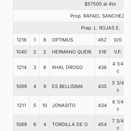
$57500 al 4to
Prop. RAFAEL SANCHEZ A.
Prep. L. ROJAS E.
1216
1
8
OPTIMUS
452
0/0
1040
2
2
HERMANO QUERI
516
V.P.
4 1/4
1214
3
6
KHAL DROGO
436
c
5 3/4
1099
4
9
ES BELLISIMA
435
c
6 1/4
1211
5
10
JONASITO
434
c
7 3/4
1089
6
4
TORDILLA DE O
454
c