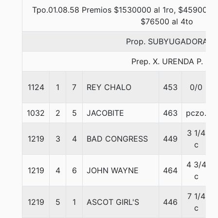
Tpo.01.08.58 Premios $1530000 al 1ro, $459000 a
$76500 al 4to
Prop. SUBYUGADORA
Prep. X. URENDA P.
1124
1
7
REY CHALO
453
0/0
1032
2
5
JACOBITE
463
pczo.
3 1/4
1219
3
4
BAD CONGRESS
449
c
4 3/4
1219
4
6
JOHN WAYNE
464
c
7 1/4
1219
5
1
ASCOT GIRL'S
446
c