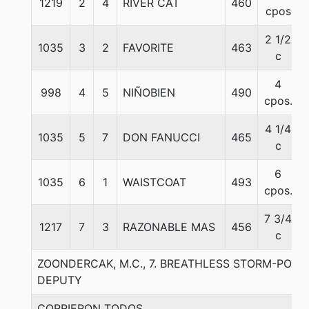
1219
2
4
RIVER CAT
460
cpos
2 1/2
1035
3
2
FAVORITE
463
c
4
998
4
5
NIÑOBIEN
490
cpos.
4 1/4
1035
5
7
DON FANUCCI
465
c
6
1035
6
1
WAISTCOAT
493
cpos.
7 3/4
1217
7
3
RAZONABLE MAS
456
c
ZOONDERCAK, M.C., 7. BREATHLESS STORM-POLI
DEPUTY
CORRIERON TODOS.