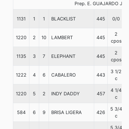
Prep. E. GUAJARDO J.
1131
1
1
BLACKLIST
445
0/0
2
1220
2
10
LAMBERT
445
cpos
2
1135
3
7
ELEPHANT
445
cpos
3 1/2
1222
4
6
CABALERO
443
c
4 1/4
1220
5
2
INDY DADDY
457
c
5 3/4
584
6
9
BRISA LIGERA
426
c
5 3/4