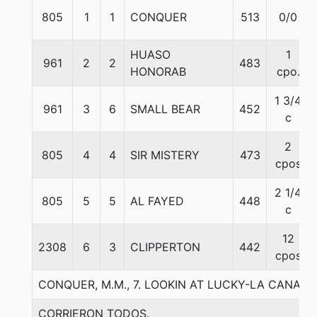
805
1
1
CONQUER
513
0/0
HUASO
1
961
2
2
483
HONORAB
cpo.
1 3/4
961
3
6
SMALL BEAR
452
c
2
805
4
4
SIR MISTERY
473
cpos
2 1/4
805
5
5
AL FAYED
448
c
12
2308
6
3
CLIPPERTON
442
cpos
CONQUER, M.M., 7. LOOKIN AT LUCKY-LA CANADI
CORRIERON TODOS.