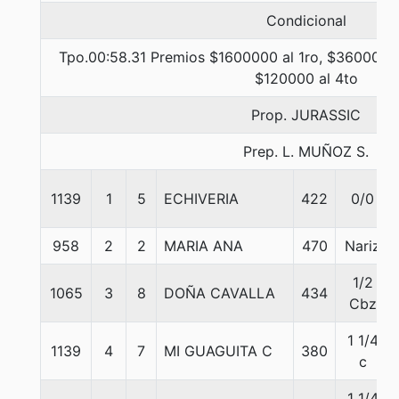
Condicional
Tpo.00:58.31 Premios $1600000 al 1ro, $360000 a
$120000 al 4to
Prop. JURASSIC
Prep. L. MUÑOZ S.
1139
1
5
ECHIVERIA
422
0/0
958
2
2
MARIA ANA
470
Nariz
1/2
1065
3
8
DOÑA CAVALLA
434
Cbz
1 1/4
1139
4
7
MI GUAGUITA C
380
c
1 1/4