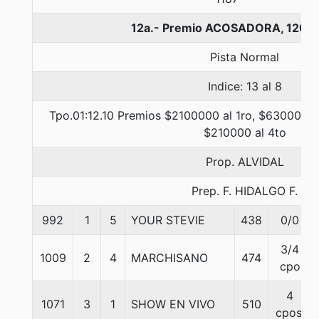
12a.- Premio ACOSADORA, 1200
Pista Normal
Indice: 13 al 8
Tpo.01:12.10 Premios $2100000 al 1ro, $630000 a
$210000 al 4to
Prop. ALVIDAL
Prep. F. HIDALGO F.
992
1
5
YOUR STEVIE
438
0/0
3/4
1009
2
4
MARCHISANO
474
cpo
4
1071
3
1
SHOW EN VIVO
510
cpos.