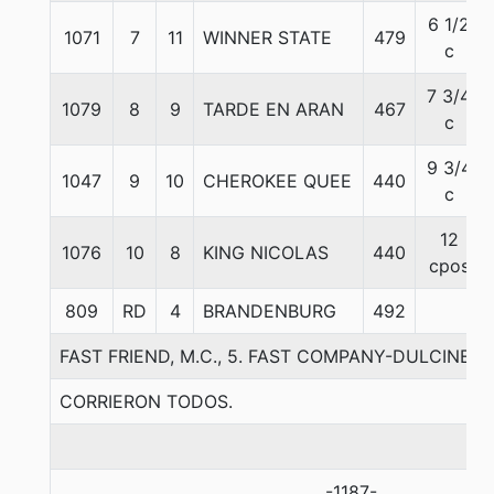
6 1/2
1071
7
11
WINNER STATE
479
c
7 3/4
1079
8
9
TARDE EN ARAN
467
c
9 3/4
1047
9
10
CHEROKEE QUEE
440
c
12
1076
10
8
KING NICOLAS
440
cpos
809
RD
4
BRANDENBURG
492
FAST FRIEND, M.C., 5. FAST COMPANY-DULCINE
CORRIERON TODOS.
-1187-