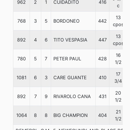
962
2
1
CUIDADITO
416
c
13
768
3
5
BORDONEO
442
cpos
13
892
4
6
TITO VESPASIA
447
cpos
16
780
5
7
PETER PAUL
428
1/2
17
1081
6
3
CARE GUANTE
410
3/4
20
892
7
9
RIVAROLO CANA
431
1/2
21
1064
8
8
BIG CHAMPION
404
1/2