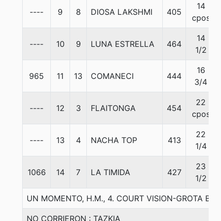
14
----
9
8
DIOSA LAKSHMI
405
cpos
14
----
10
9
LUNA ESTRELLA
464
1/2
16
965
11
13
COMANECI
444
3/4
22
----
12
3
FLAITONGA
454
cpos
22
----
13
4
NACHA TOP
413
1/4
23
1066
14
7
LA TIMIDA
427
1/2
UN MOMENTO, H.M., 4. COURT VISION-GROTA B
NO CORRIERON : TAZKIA