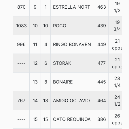
19
870
9
1
ESTRELLA NORT
463
1/2
19
1083
10
10
ROCO
439
3/4
21
996
11
4
RINGO BONAVEN
449
cpos
21
----
12
6
STORAK
477
cpos
23
----
13
8
BONAIRE
445
1/4
24
767
14
13
AMIGO OCTAVIO
464
1/2
26
----
15
15
CATO REQUINOA
386
cpos