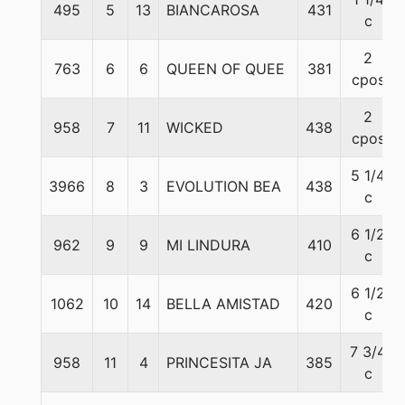
495
5
13
BIANCAROSA
431
c
2
763
6
6
QUEEN OF QUEE
381
cpos
2
958
7
11
WICKED
438
cpos
5 1/4
3966
8
3
EVOLUTION BEA
438
c
6 1/2
962
9
9
MI LINDURA
410
c
6 1/2
1062
10
14
BELLA AMISTAD
420
c
7 3/4
958
11
4
PRINCESITA JA
385
c