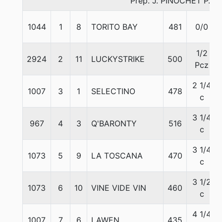
Prep. J. PINOCHET P.
1044
1
8
TORITO BAY
481
0/0
1/2
2924
2
11
LUCKYSTRIKE
500
Pcz
2 1/4
1007
3
1
SELECTINO
478
c
3 1/4
967
4
3
Q'BARONTY
516
c
3 1/4
1073
5
9
LA TOSCANA
470
c
3 1/2
1073
6
10
VINE VIDE VIN
460
c
4 1/4
1007
7
6
LAWEN
435