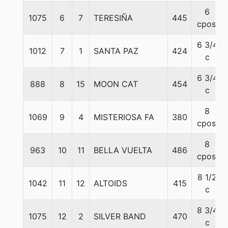
6
1075
6
7
TERESIÑA
445
cpos.
6 3/4
1012
7
1
SANTA PAZ
424
c
6 3/4
888
8
15
MOON CAT
454
c
8
1069
9
4
MISTERIOSA FA
380
cpos.
8
963
10
11
BELLA VUELTA
486
cpos.
8 1/2
1042
11
12
ALTOIDS
415
c
8 3/4
1075
12
2
SILVER BAND
470
c