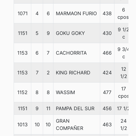
6
1071
4
6
MARMAON FURIO
438
cpos.
9 1/2
1151
5
9
GOKU GOKY
430
c
9 3/4
1153
6
7
CACHORRITA
466
c
12
1153
7
2
KING RICHARD
424
1/2
17
1152
8
8
WASSIM
477
cpos
1151
9
11
PAMPA DEL SUR
456
17 1/2
GRAN
24
1013
10
10
463
COMPAÑER
1/2