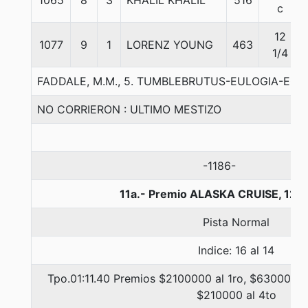
1065
8
3
KHALIL KHALIL
516
c
12
1077
9
1
LORENZ YOUNG
463
1/4
FADDALE, M.M., 5. TUMBLEBRUTUS-EULOGIA-ECT
NO CORRIERON : ULTIMO MESTIZO
-1186-
11a.- Premio ALASKA CRUISE, 120
Pista Normal
Indice: 16 al 14
Tpo.01:11.40 Premios $2100000 al 1ro, $630000 a
$210000 al 4to