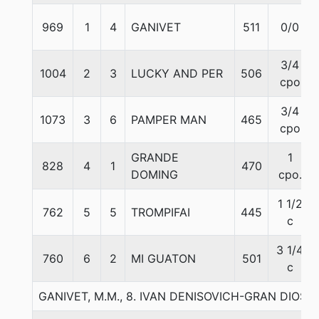
969
1
4
GANIVET
511
0/0
3/4
1004
2
3
LUCKY AND PER
506
cpo
3/4
1073
3
6
PAMPER MAN
465
cpo
GRANDE
1
828
4
1
470
DOMING
cpo.
1 1/2
762
5
5
TROMPIFAI
445
c
3 1/4
760
6
2
MI GUATON
501
c
GANIVET, M.M., 8. IVAN DENISOVICH-GRAN DIO