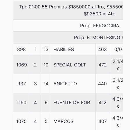
Tpo.01:00.55 Premios $1850000 al 1ro, $555000 a
$92500 al 4to
Prop. FERGOCIRA
Prep. R. MONTESINO S.
898
1
13
HABIL ES
463
0/0
2 1/4
1069
2
10
SPECIAL COLT
472
c
3 1/2
937
3
14
ANICETTO
440
c
4 3/4
1160
4
9
FUENTE DE FOR
412
c
4 3/4
1075
4
5
MARCOS
407
c