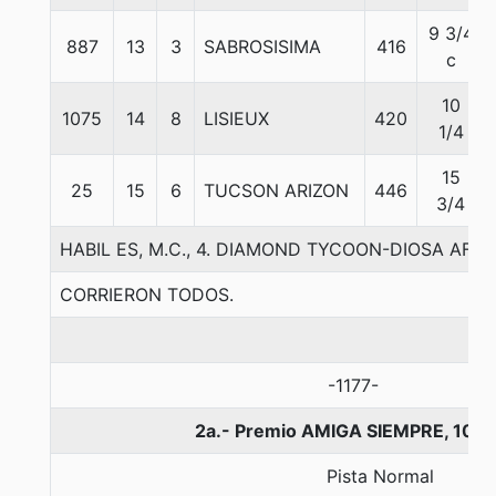
9 3/4
887
13
3
SABROSISIMA
416
c
10
1075
14
8
LISIEUX
420
1/4
15
25
15
6
TUCSON ARIZON
446
3/4
HABIL ES, M.C., 4. DIAMOND TYCOON-DIOSA AFR
CORRIERON TODOS.
-1177-
2a.- Premio AMIGA SIEMPRE, 100
Pista Normal