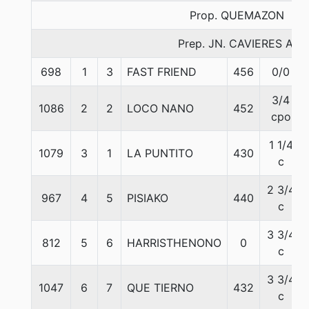
Prop. QUEMAZON
Prep. JN. CAVIERES A.
698
1
3
FAST FRIEND
456
0/0
3/4
1086
2
2
LOCO NANO
452
cpo
1 1/4
1079
3
1
LA PUNTITO
430
c
2 3/4
967
4
5
PISIAKO
440
c
3 3/4
812
5
6
HARRISTHENONO
0
c
3 3/4
1047
6
7
QUE TIERNO
432
c