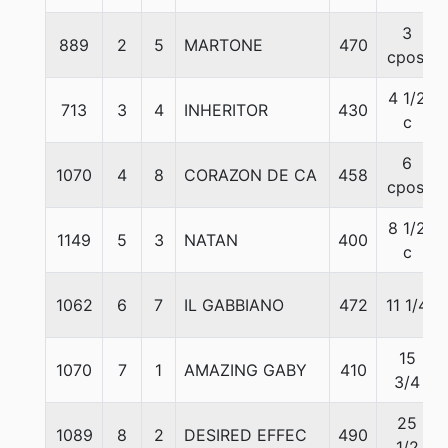
3
889
2
5
MARTONE
470
cpos.
4 1/2
713
3
4
INHERITOR
430
c
6
1070
4
8
CORAZON DE CA
458
cpos.
8 1/2
1149
5
3
NATAN
400
c
1062
6
7
IL GABBIANO
472
11 1/4
15
1070
7
1
AMAZING GABY
410
3/4
25
1089
8
2
DESIRED EFFEC
490
1/2