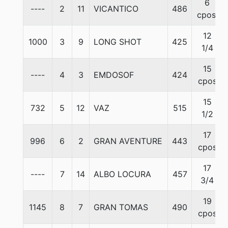
6
----
2
11
VICANTICO
486
cpos.
12
1000
3
9
LONG SHOT
425
1/4
15
----
4
3
EMDOSOF
424
cpos
15
732
5
12
VAZ
515
1/2
17
996
6
2
GRAN AVENTURE
443
cpos
17
----
7
14
ALBO LOCURA
457
3/4
19
1145
8
7
GRAN TOMAS
490
cpos