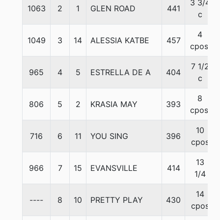
3 3/4
1063
2
1
GLEN ROAD
441
c
4
1049
3
14
ALESSIA KATBE
457
cpos.
7 1/2
965
4
5
ESTRELLA DE A
404
c
8
806
5
2
KRASIA MAY
393
cpos.
10
716
6
11
YOU SING
396
cpos
13
966
7
15
EVANSVILLE
414
1/4
14
----
8
10
PRETTY PLAY
430
cpos