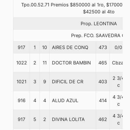
Tpo.00.52.71 Premios $850000 al 1ro, $170000 al
$42500 al 4to
Prop. LEONTINA
Prep. FCO. SAAVEDRA C.
917
1
10
AIRES DE CONQ
473
0/0
1022
2
11
DOCTOR BAMBIN
465
Cbza.
2 3/4
1021
3
9
DIFICIL DE CR
403
c
4 3/4
916
4
4
ALUD AZUL
414
c
4 3/4
917
5
2
DIVINA LOLITA
462
c