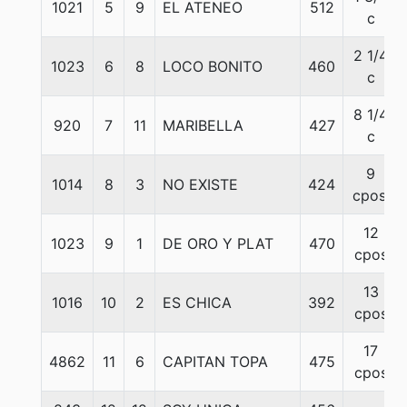
1021
5
9
EL ATENEO
512
c
2 1/4
1023
6
8
LOCO BONITO
460
c
8 1/4
920
7
11
MARIBELLA
427
c
9
1014
8
3
NO EXISTE
424
cpos.
12
1023
9
1
DE ORO Y PLAT
470
cpos
13
1016
10
2
ES CHICA
392
cpos
17
4862
11
6
CAPITAN TOPA
475
cpos