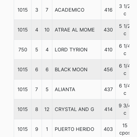
3 1/2
1015
3
7
ACADEMICO
416
c
5 1/2
1015
4
10
ATRAE AL MOME
430
c
6 1/4
750
5
4
LORD TYRION
410
c
6 1/4
1015
6
6
BLACK MOON
456
c
6 1/4
1015
7
5
ALIANTA
437
c
9 3/4
1015
8
12
CRYSTAL AND G
414
c
15
1015
9
1
PUERTO HERIDO
403
cpos