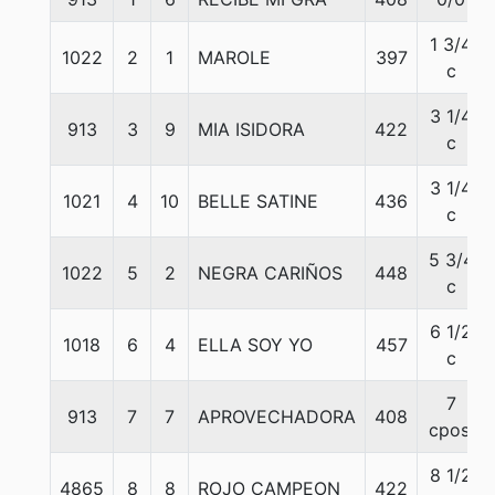
1 3/4
1022
2
1
MAROLE
397
c
3 1/4
913
3
9
MIA ISIDORA
422
c
3 1/4
1021
4
10
BELLE SATINE
436
c
5 3/4
1022
5
2
NEGRA CARIÑOS
448
c
6 1/2
1018
6
4
ELLA SOY YO
457
c
7
913
7
7
APROVECHADORA
408
cpos.
8 1/2
4865
8
8
ROJO CAMPEON
422