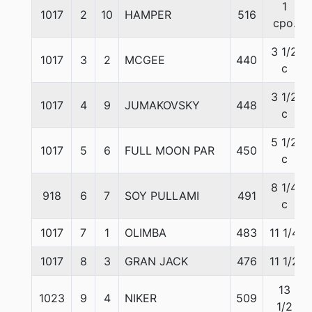
1
1017
2
10
HAMPER
516
cpo.
3 1/2
1017
3
2
MCGEE
440
c
3 1/2
1017
4
9
JUMAKOVSKY
448
c
5 1/2
1017
5
6
FULL MOON PAR
450
c
8 1/4
918
6
7
SOY PULLAMI
491
c
1017
7
1
OLIMBA
483
11 1/4
1017
8
3
GRAN JACK
476
11 1/2
13
1023
9
4
NIKER
509
1/2