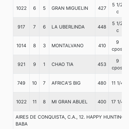
5 1/2
1022
6
5
GRAN MIGUELIN
427
c
5 1/2
917
7
6
LA UBERLINDA
448
c
9
1014
8
3
MONTALVANO
410
cpos.
9
921
9
1
CHAO TIA
453
cpos.
749
10
7
AFRICA'S BIG
480
11 1/4
1022
11
8
MI GRAN ABUEL
400
17 1/4
AIRES DE CONQUISTA, C.A., 12. HAPPY HUNTING-
BABA