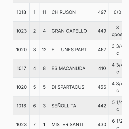
1018
1
11
CHIRUSON
497
0/0
3
1023
2
4
GRAN CAPELLO
449
cpos.
3 3/4
1020
3
12
EL LUNES PART
467
c
4 3/4
1017
4
8
ES MACANUDA
410
c
4 3/4
1020
5
5
DI SPARTACUS
456
c
5 1/4
1018
6
3
SEÑOLLITA
442
c
6 1/2
1023
7
1
MISTER SANTI
430
c