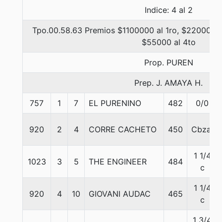
Indice: 4 al 2
Tpo.00.58.63 Premios $1100000 al 1ro, $220000 al
$55000 al 4to
Prop. PUREN
Prep. J. AMAYA H.
757
1
7
EL PURENINO
482
0/0
920
2
4
CORRE CACHETO
450
Cbza.
1 1/4
1023
3
5
THE ENGINEER
484
c
1 1/4
920
4
10
GIOVANI AUDAC
465
c
1 3/4