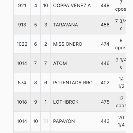
7
921
4
10
COPPA VENEZIA
449
cpos.
7 3/4
913
5
3
TARAVANA
456
c
9
1022
6
2
MISSIONERO
474
cpos.
9 1/4
1014
7
7
ATOM
446
c
14
574
8
6
POTENTADA BRO
402
1/2
17
1018
9
1
LOTHBROK
475
cpos
20
1014
10
11
PAPAYON
443
1/4