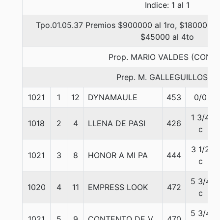
Indice: 1 al 1
Tpo.01.05.37 Premios $900000 al 1ro, $180000 al
$45000 al 4to
Prop. MARIO VALDES (CONC
Prep. M. GALLEGUILLOS C.
1021
1
12
DYNAMAULE
453
0/0
1 3/4
1018
2
4
LLENA DE PASI
426
c
3 1/2
1021
3
8
HONOR A MI PA
444
c
5 3/4
1020
4
11
EMPRESS LOOK
472
c
5 3/4
1021
5
9
CONTENTO DE V
470