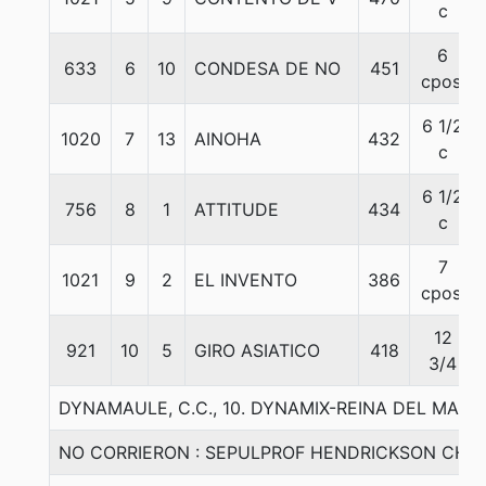
c
6
633
6
10
CONDESA DE NO
451
cpos.
6 1/2
1020
7
13
AINOHA
432
c
6 1/2
756
8
1
ATTITUDE
434
c
7
1021
9
2
EL INVENTO
386
cpos.
12
921
10
5
GIRO ASIATICO
418
3/4
DYNAMAULE, C.C., 10. DYNAMIX-REINA DEL MAUL
NO CORRIERON : SEPULPROF HENDRICKSON CHIC