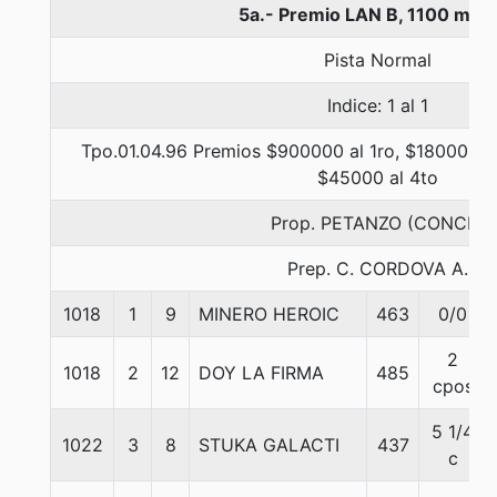
5a.- Premio LAN B, 1100 met
Pista Normal
Indice: 1 al 1
Tpo.01.04.96 Premios $900000 al 1ro, $180000 al
$45000 al 4to
Prop. PETANZO (CONCE)
Prep. C. CORDOVA A.
1018
1
9
MINERO HEROIC
463
0/0
2
1018
2
12
DOY LA FIRMA
485
cpos
5 1/4
1022
3
8
STUKA GALACTI
437
c