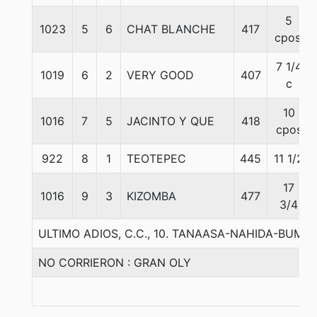
5
1023
5
6
CHAT BLANCHE
417
cpos.
7 1/4
1019
6
2
VERY GOOD
407
c
10
1016
7
5
JACINTO Y QUE
418
cpos
922
8
1
TEOTEPEC
445
11 1/2
17
1016
9
3
KIZOMBA
477
3/4
ULTIMO ADIOS, C.C., 10. TANAASA-NAHIDA-BUMI 
NO CORRIERON : GRAN OLY