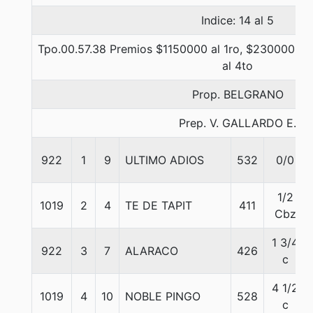
Indice: 14 al 5
Tpo.00.57.38 Premios $1150000 al 1ro, $230000 al 
al 4to
Prop. BELGRANO
Prep. V. GALLARDO E.
922
1
9
ULTIMO ADIOS
532
0/0
1/2
1019
2
4
TE DE TAPIT
411
Cbz
1 3/4
922
3
7
ALARACO
426
c
4 1/2
1019
4
10
NOBLE PINGO
528
c