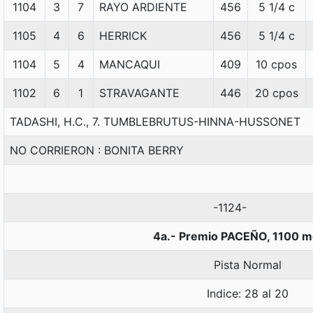
1104
3
7
RAYO ARDIENTE
456
5 1/4 c
1105
4
6
HERRICK
456
5 1/4 c
1104
5
4
MANCAQUI
409
10 cpos
1102
6
1
STRAVAGANTE
446
20 cpos
TADASHI, H.C., 7. TUMBLEBRUTUS-HINNA-HUSSONET
NO CORRIERON : BONITA BERRY
-1124-
4a.- Premio PACEÑO, 1100 m
Pista Normal
Indice: 28 al 20