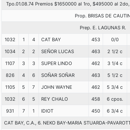
Tpo.01.08.74 Premios $1650000 al 1ro, $495000 al 2do,
Prop. BRISAS DE CAUTI
Prep. E. LAGUNAS R.
1032
1
4
CAT BAY
453
0/0
1034
2
2
SEÑOR LUCAS
463
2 1/2 c
1107
3
3
SUPER LINDO
462
3 1/4 c
826
4
6
SOÑAR SOÑAR
463
5 1/2 c
1105
5
7
JOHN WAYNE
462
5 3/4 c
1032
6
5
REY CHALO
458
6 cpos.
931
7
1
IDIOT
450
6 3/4 c
CAT BAY, C.A., 6. NEKO BAY-MARIA STUARDA-PAVAROTTI