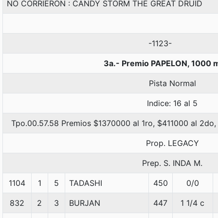
NO CORRIERON : CANDY STORM THE GREAT DRUID
-1123-
3a.- Premio PAPELON, 1000 
Pista Normal
Indice: 16 al 5
Tpo.00.57.58 Premios $1370000 al 1ro, $411000 al 2do,
Prop. LEGACY
Prep. S. INDA M.
1104
1
5
TADASHI
450
0/0
832
2
3
BURJAN
447
1 1/4 c