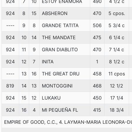
924
7
10
ESTOY ENAMORA
490
4 1/2 c
924
8
15
ABSHERON
470
5 cpos.
----
9
8
GRANDE TATITA
506
5 3/4 c
924
10
14
THE MANDATE
475
6 1/4 c
924
11
9
GRAN DIABLITO
470
7 1/4 c
924
12
7
INITA
1
8 1/2 c
----
13
16
THE GREAT DRU
458
11 cpos
819
14
13
MONTOGGINI
468
12 1/2
924
15
12
LUKAKU
450
17 1/4
924
16
4
MI PEQUEÑA FL
415
18 3/4
EMPIRE OF GOOD, C.C., 4. LAYMAN-MARIA LEONORA-