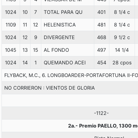
1024
10
7
TOTAL PARA QU
401
8 1/4 c
1109
11
12
HELENISTICA
481
8 1/4 c
1024
12
9
DIVERGENTE
468
9 1/2 c
1045
13
15
AL FONDO
497
14 1/4
1024
14
1
QUEMANDO ACEI
454
28 cpos
FLYBACK, M.C., 6. LONGBOARDER-PORTAFORTUNA II-F
NO CORRIERON : VIENTOS DE GLORIA
-1122-
2a.- Premio PAELLO, 1300 m