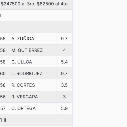
 $247500 al 3ro, $82500 al 4to
N
55
A. ZUÑIGA
9.7
58
M. GUTIERREZ
4
58
G. ULLOA
5.4
60
L. RODRIGUEZ
9.7
58
R. CORTES
3.5
56
R. VERGARA
3
57
C. ORTEGA
5.9
 II