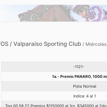
S / Valparaíso Sporting Club
/ Miércole
-1121-
1a.- Premio PANARO, 1000 m
Pista Normal
Indice: 4 al 1
Tpo.00.58.22 Premios $1150000 al 1ro, $345000 al 2do,