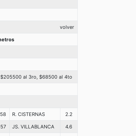
volver
metros
 $205500 al 3ro, $68500 al 4to
58
R. CISTERNAS
2.2
57
JS. VILLABLANCA
4.6