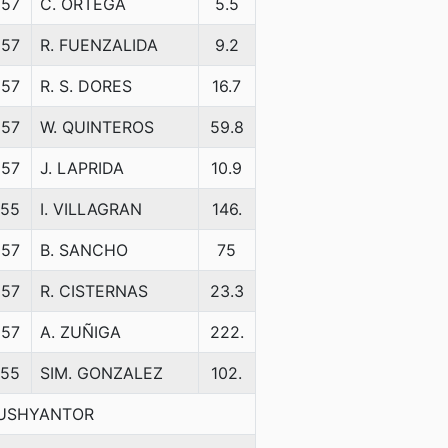
57
C. ORTEGA
5.5
57
R. FUENZALIDA
9.2
57
R. S. DORES
16.7
57
W. QUINTEROS
59.8
57
J. LAPRIDA
10.9
55
I. VILLAGRAN
146.
57
B. SANCHO
75
57
R. CISTERNAS
23.3
57
A. ZUÑIGA
222.
55
SIM. GONZALEZ
102.
DUSHYANTOR