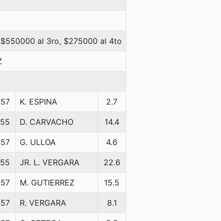
 $550000 al 3ro, $275000 al 4to
Z
57
K. ESPINA
2.7
55
D. CARVACHO
14.4
57
G. ULLOA
4.6
55
JR. L. VERGARA
22.6
57
M. GUTIERREZ
15.5
57
R. VERGARA
8.1