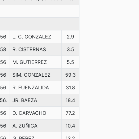
56
L. C. GONZALEZ
2.9
58
R. CISTERNAS
3.5
56
M. GUTIERREZ
5.5
56
SIM. GONZALEZ
59.3
56
R. FUENZALIDA
31.8
56.
JR. BAEZA
18.4
56
D. CARVACHO
77.2
56
A. ZUÑIGA
10.4
56
G. PEREZ
13.2