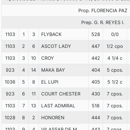
Prop. FLORENCIA PAZ
Prep. G. R. REYES I.
1103
1
3
FLYBACK
528
0/0
1103
2
6
ASCOT LADY
447
1/2 cpo
1103
3
10
CROY
442
4 1/4 c
923
4
14
MAKA BAY
404
5 cpos.
1036
5
8
EL LUPI
405
5 1/2 c
923
6
11
COURT CHESTER
430
7 cpos.
1103
7
13
LAST ADMIRAL
518
7 cpos.
1028
8
2
HONOREN
444
7 cpos.
1103
9
4
VILASSAR DE M
443
7 cpos.