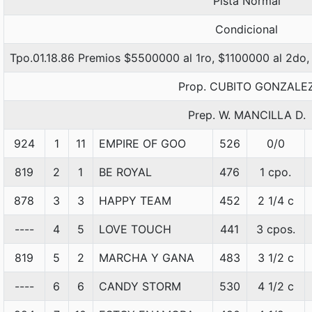
Pista Normal
Condicional
Tpo.01.18.86 Premios $5500000 al 1ro, $1100000 al 2do,
Prop. CUBITO GONZALE
Prep. W. MANCILLA D.
924
1
11
EMPIRE OF GOO
526
0/0
819
2
1
BE ROYAL
476
1 cpo.
878
3
3
HAPPY TEAM
452
2 1/4 c
----
4
5
LOVE TOUCH
441
3 cpos.
819
5
2
MARCHA Y GANA
483
3 1/2 c
----
6
6
CANDY STORM
530
4 1/2 c