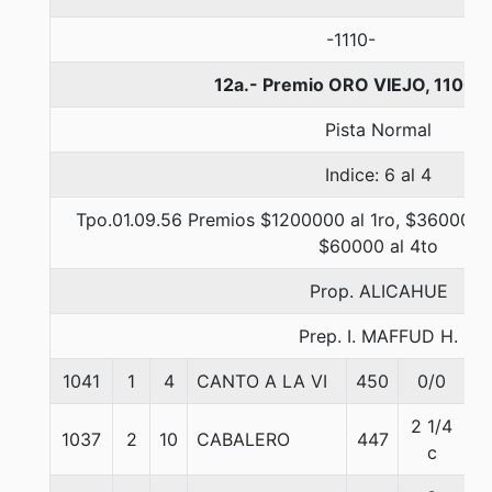
-1110-
12a.- Premio ORO VIEJO, 1100 
Pista Normal
Indice: 6 al 4
Tpo.01.09.56 Premios $1200000 al 1ro, $360000 a
$60000 al 4to
Prop. ALICAHUE
Prep. I. MAFFUD H.
1041
1
4
CANTO A LA VI
450
0/0
5
2 1/4
1037
2
10
CABALERO
447
5
c