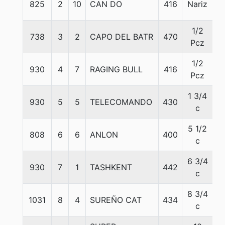
825
2
10
CAN DO
416
Nariz
5
1/2
738
3
2
CAPO DEL BATR
470
5
Pcz
1/2
930
4
7
RAGING BULL
416
5
Pcz
1 3/4
930
5
5
TELECOMANDO
430
5
c
5 1/2
808
6
6
ANLON
400
5
c
6 3/4
930
7
1
TASHKENT
442
5
c
8 3/4
1031
8
4
SUREÑO CAT
434
5
c