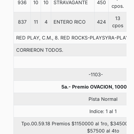
936
10
10
STRAVAGANTE
450
5
cpos.
13
837
11
4
ENTERO RICO
424
5
cpos
RED PLAY, C.M., 8. RED ROCKS-PLAYSYRA-PLAYA
CORRIERON TODOS.
-1103-
5a.- Premio OVACION, 1000 m
Pista Normal
Indice: 1 al 1
Tpo.00.59.18 Premios $1150000 al 1ro, $345000 a
$57500 al 4to