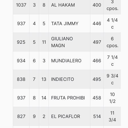
3
1037
3
8
AL HAKAM
400
56
cpos.
4 1/4
937
4
5
TATA JIMMY
446
5
c
GIULIANO
6
925
5
11
497
5
MAGN
cpos.
7 1/4
934
6
3
MUNDIALERO
466
5
c
9 3/4
838
7
13
INDIECITO
495
5
c
10
937
8
14
FRUTA PROHIBI
458
5
1/2
11
827
9
2
EL PICAFLOR
514
5
3/4