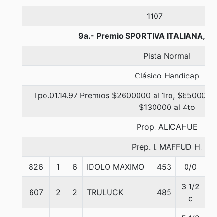
-1107-
9a.- Premio SPORTIVA ITALIANA, 1
Pista Normal
Clásico Handicap
Tpo.01.14.97 Premios $2600000 al 1ro, $650000 a
$130000 al 4to
Prop. ALICAHUE
Prep. I. MAFFUD H.
826
1
6
IDOLO MAXIMO
453
0/0
6
3 1/2
607
2
2
TRULUCK
485
6
c