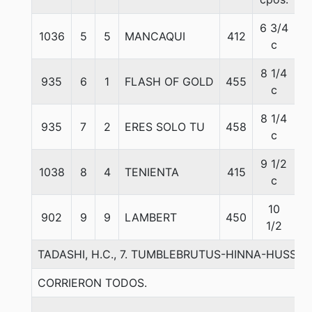
6 3/4
1036
5
5
MANCAQUI
412
5
c
8 1/4
935
6
1
FLASH OF GOLD
455
5
c
8 1/4
935
7
2
ERES SOLO TU
458
5
c
9 1/2
1038
8
4
TENIENTA
415
5
c
10
902
9
9
LAMBERT
450
5
1/2
TADASHI, H.C., 7. TUMBLEBRUTUS-HINNA-HUSSO
CORRIERON TODOS.