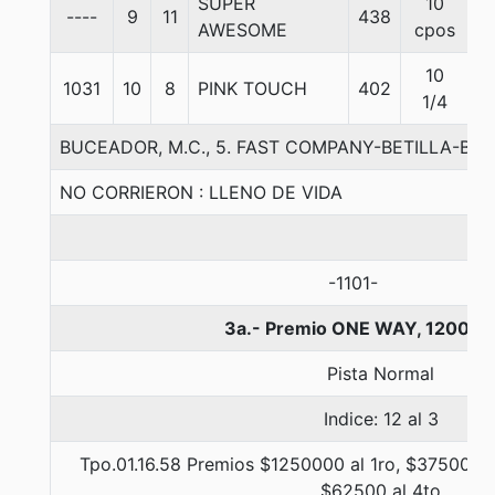
SUPER
10
----
9
11
438
5
AWESOME
cpos
10
1031
10
8
PINK TOUCH
402
5
1/4
BUCEADOR, M.C., 5. FAST COMPANY-BETILLA-BER
NO CORRIERON : LLENO DE VIDA
-1101-
3a.- Premio ONE WAY, 1200 m
Pista Normal
Indice: 12 al 3
Tpo.01.16.58 Premios $1250000 al 1ro, $375000 a
$62500 al 4to