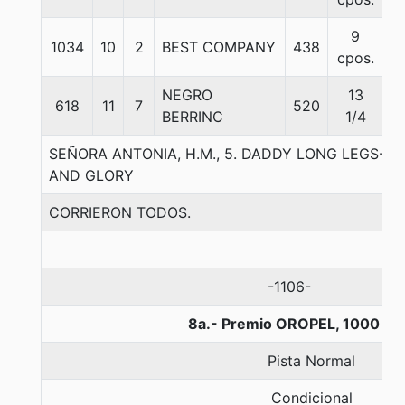
9
1034
10
2
BEST COMPANY
438
5
cpos.
NEGRO
13
618
11
7
520
5
BERRINC
1/4
SEÑORA ANTONIA, H.M., 5. DADDY LONG LEGS
AND GLORY
CORRIERON TODOS.
-1106-
8a.- Premio OROPEL, 1000 me
Pista Normal
Condicional