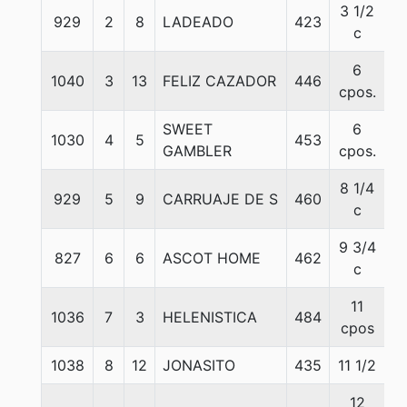
3 1/2
929
2
8
LADEADO
423
5
c
6
1040
3
13
FELIZ CAZADOR
446
5
cpos.
SWEET
6
1030
4
5
453
5
GAMBLER
cpos.
8 1/4
929
5
9
CARRUAJE DE S
460
5
c
9 3/4
827
6
6
ASCOT HOME
462
5
c
11
1036
7
3
HELENISTICA
484
5
cpos
1038
8
12
JONASITO
435
11 1/2
5
12