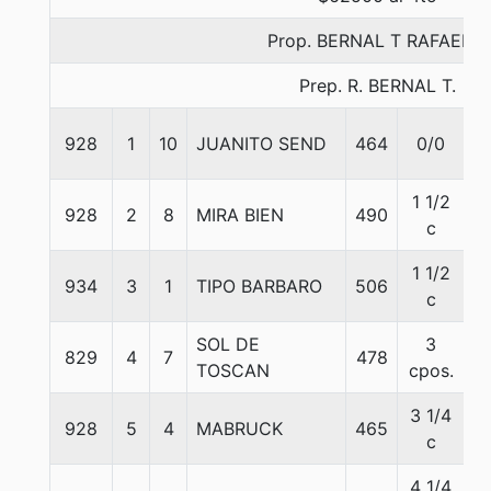
Prop. BERNAL T RAFAEL A
Prep. R. BERNAL T.
928
1
10
JUANITO SEND
464
0/0
5
1 1/2
928
2
8
MIRA BIEN
490
5
c
1 1/2
934
3
1
TIPO BARBARO
506
5
c
SOL DE
3
829
4
7
478
5
TOSCAN
cpos.
3 1/4
928
5
4
MABRUCK
465
5
c
4 1/4