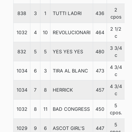
2
838
3
1
TUTTI LADRI
436
5
cpos
2 1/2
1032
4
10
REVOLUCIONARI
464
5
c
3 3/4
832
5
5
YES YES YES
480
5
c
4 3/4
1034
6
3
TIRA AL BLANC
473
5
c
4 3/4
1034
7
8
HERRICK
457
5
c
5
1032
8
11
BAD CONGRESS
450
5
cpos.
5
1029
9
6
ASCOT GIRL'S
447
5
cpos.