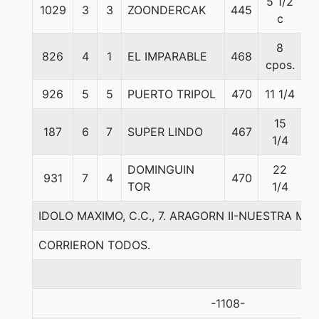
5 1/2
1029
3
3
ZOONDERCAK
445
5
c
8
826
4
1
EL IMPARABLE
468
5
cpos.
926
5
5
PUERTO TRIPOL
470
11 1/4
5
15
187
6
7
SUPER LINDO
467
5
1/4
DOMINGUIN
22
931
7
4
470
5
TOR
1/4
IDOLO MAXIMO, C.C., 7. ARAGORN II-NUESTRA M
CORRIERON TODOS.
-1108-