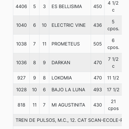
4 1/2
4406
5
3
ES BELLISIMA
450
5
c
5
1040
6
10
ELECTRIC VINE
436
5
cpos.
6
1038
7
11
PROMETEUS
505
5
cpos.
7 1/2
1036
8
9
DARKAN
470
5
c
927
9
8
LOKOMIA
470
11 1/2
5
1028
10
6
BAJO LA LUNA
493
17 1/2
5
21
818
11
7
MI AGUSTINITA
430
56
cpos
TREN DE PULSOS, M.C., 12. CAT SCAN-ECOLE-R