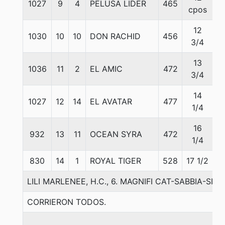
1027
9
4
PELUSA LIDER
465
5
cpos
12
1030
10
10
DON RACHID
456
5
3/4
13
1036
11
2
EL AMIC
472
5
3/4
14
1027
12
14
EL AVATAR
477
5
1/4
16
932
13
11
OCEAN SYRA
472
5
1/4
830
14
1
ROYAL TIGER
528
17 1/2
5
LILI MARLENEE, H.C., 6. MAGNIFI CAT-SABBIA-SIR 
CORRIERON TODOS.