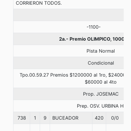
CORRIERON TODOS.
-1100-
2a.- Premio OLIMPICO, 1000 m
Pista Normal
Condicional
Tpo.00.59.27 Premios $1200000 al 1ro, $240000 a
$60000 al 4to
Prop. JOSEMAC
Prep. OSV. URBINA H.
738
1
9
BUCEADOR
420
0/0
5