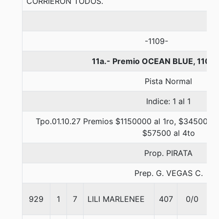
CORRIERON TODOS.
-1109-
11a.- Premio OCEAN BLUE, 1100
Pista Normal
Indice: 1 al 1
Tpo.01.10.27 Premios $1150000 al 1ro, $345000 a
$57500 al 4to
Prop. PIRATA
Prep. G. VEGAS C.
929
1
7
LILI MARLENEE
407
0/0
5