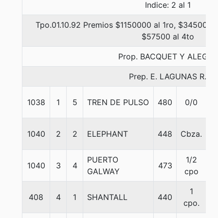
Indice: 2 al 1
Tpo.01.10.92 Premios $1150000 al 1ro, $345000 a
$57500 al 4to
Prop. BACQUET Y ALEGRE
Prep. E. LAGUNAS R.
1038
1
5
TREN DE PULSO
480
0/0
5
1040
2
2
ELEPHANT
448
Cbza.
5
PUERTO
1/2
1040
3
4
473
5
GALWAY
cpo
1
408
4
1
SHANTALL
440
5
cpo.