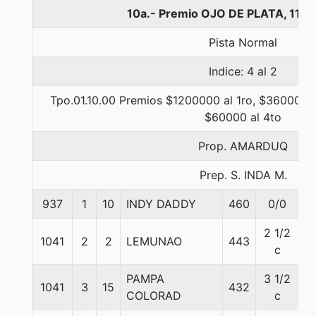
10a.- Premio OJO DE PLATA, 110
Pista Normal
Indice: 4 al 2
Tpo.01.10.00 Premios $1200000 al 1ro, $360000 a
$60000 al 4to
Prop. AMARDUQ
Prep. S. INDA M.
937
1
10
INDY DADDY
460
0/0
57
2 1/2
1041
2
2
LEMUNAO
443
5
c
PAMPA
3 1/2
1041
3
15
432
5
COLORAD
c