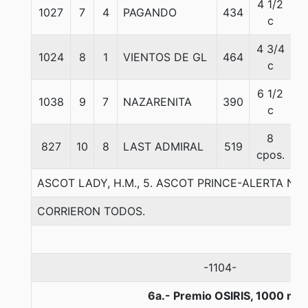
4 1/2
1027
7
4
PAGANDO
434
5
c
4 3/4
1024
8
1
VIENTOS DE GL
464
5
c
6 1/2
1038
9
7
NAZARENITA
390
5
c
8
827
10
8
LAST ADMIRAL
519
5
cpos.
ASCOT LADY, H.M., 5. ASCOT PRINCE-ALERTA 
CORRIERON TODOS.
-1104-
6a.- Premio OSIRIS, 1000 me