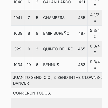
1040
6
3
GALAN LARGO
421
5
c
4 1/2
1041
7
5
CHAMBERS
455
5
c
5 3/4
1039
8
9
EMIR SUREÑO
487
5
c
6 3/4
329
9
2
QUINTO DEL RE
465
5
c
9 3/4
1034
10
6
BENNUS
463
5
c
JUANITO SEND, C.C., 7. SEND INTHE CLOWNS-DO
DANCER
CORRIERON TODOS.