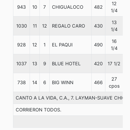
12
943
10
7
CHIGUALOCO
482
5
1/4
13
1030
11
12
REGALO CARO
430
5
1/4
16
928
12
1
EL PAQUI
490
5
1/4
1037
13
9
BLUE HOTEL
420
17 1/2
5
27
738
14
6
BIG WINN
466
5
cpos
CANTO A LA VIDA, C.A., 7. LAYMAN-SUAVE CHIC
CORRIERON TODOS.