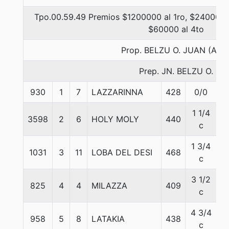
Tpo.00.59.49 Premios $1200000 al 1ro, $240000 a
$60000 al 4to
Prop. BELZU O. JUAN (ANT
Prep. JN. BELZU O.
930
1
7
LAZZARINNA
428
0/0
5
1 1/4
3598
2
6
HOLY MOLY
440
5
c
1 3/4
1031
3
11
LOBA DEL DESI
468
5
c
3 1/2
825
4
4
MILAZZA
409
5
c
4 3/4
958
5
8
LATAKIA
438
5
c