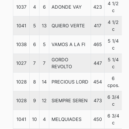
4 1/2
1037
4
6
ADONDE VAY
423
5
c
4 1/2
1041
5
13
QUIERO VERTE
417
5
c
5 1/4
1038
6
5
VAMOS A LA FI
465
5
c
GORDO
5 1/4
1027
7
7
447
5
REVOLTO
c
6
1028
8
14
PRECIOUS LORD
454
5
cpos.
6 3/4
1028
9
12
SIEMPRE SEREN
473
5
c
6 3/4
1041
10
4
MELQUIADES
450
5
c