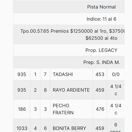
Pista Normal
Indice: 11 al 6
Tpo.00.57.65 Premios $1250000 al 1ro, $375000 a
$62500 al 4to
Prop. LEGACY
Prep. S. INDA M.
935
1
7
TADASHI
453
0/0
5
4 1/4
935
2
8
RAYO ARDIENTE
459
5
c
PECHO
4 1/4
186
3
3
476
5
FRATERN
c
6
1033
4
6
BONITA BERRY
459
5
cpos.