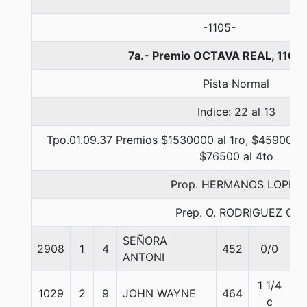
-1105-
7a.- Premio OCTAVA REAL, 1100
Pista Normal
Indice: 22 al 13
Tpo.01.09.37 Premios $1530000 al 1ro, $459000 a
$76500 al 4to
Prop. HERMANOS LOPEZ
Prep. O. RODRIGUEZ C.
SEÑORA
2908
1
4
452
0/0
5
ANTONI
1 1/4
1029
2
9
JOHN WAYNE
464
5
c