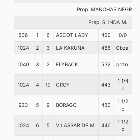
Prop. MANCHAS NEGRAS
Prep. S. INDA M.
836
1
6
ASCOT LADY
450
0/0
5
1024
2
3
LA KAKUNA
486
Cbza.
5
1040
3
2
FLYBACK
532
pczo.
5
1 1/4
1024
4
10
CROY
443
5
c
1 1/2
923
5
9
BORAGO
483
5
c
1 1/2
1024
6
5
VILASSAR DE M
446
5
c