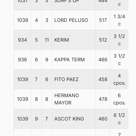
1037
3
5
SURF'S UP
484
5
c
1 3/4
1039
4
3
LORD PELUSO
517
5
c
3 1/2
934
5
11
KERIM
512
5
c
3 1/2
936
6
9
KAPPA TERM
466
5
c
4
1039
7
6
FITO PAEZ
458
5
cpos.
HERMANO
6
1039
8
8
478
5
MAYOR
cpos.
6 1/2
1039
9
7
ASCOT KING
460
5
c
7