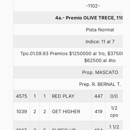
-1102-
4a.- Premio OLIVE TRECE, 1100 
Pista Normal
Indice: 11 al 7
Tpo.01.09.93 Premios $1250000 al 1ro, $375000 a
$62500 al 4to
Prop. MASCATO
Prep. R. BERNAL T.
4575
1
1
RED PLAY
447
0/0
5
1/2
1039
2
2
GET HIGHER
419
5
cpo
1 1/2