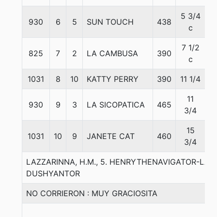
5 3/4
930
6
5
SUN TOUCH
438
53
c
7 1/2
825
7
2
LA CAMBUSA
390
5
c
1031
8
10
KATTY PERRY
390
11 1/4
5
11
930
9
3
LA SICOPATICA
465
5
3/4
15
1031
10
9
JANETE CAT
460
5
3/4
LAZZARINNA, H.M., 5. HENRYTHENAVIGATOR-LA 
DUSHYANTOR
NO CORRIERON : MUY GRACIOSITA