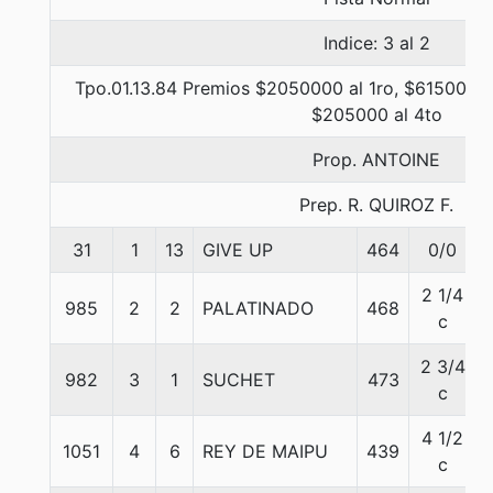
Indice: 3 al 2
Tpo.01.13.84 Premios $2050000 al 1ro, $615000 a
$205000 al 4to
Prop. ANTOINE
Prep. R. QUIROZ F.
31
1
13
GIVE UP
464
0/0
2 1/4
985
2
2
PALATINADO
468
c
2 3/4
982
3
1
SUCHET
473
c
4 1/2
1051
4
6
REY DE MAIPU
439
c