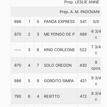
Prop. LESLIE ANNE
Prep. A. M. PADOVANI F.
986
1
5
PANDA EXPRESS
541
0/0
6 3/4
870
2
3
ME PONGO DE P
489
c
7 3/4
----
3
6
KING CORLEONE
522
c
9
870
4
7
SOLO OREGON
430
cpos.
9 3/4
986
5
9
GORDITO SIMPA
421
c
9 3/4
790
6
4
REXITTO
472
c