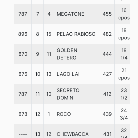
16
787
7
4
MEGATONE
455
cpos
18
896
8
15
PELAO RABIOSO
482
cpos
GOLDEN
18
870
9
11
444
DETERG
1/4
21
876
10
13
LAGO LAI
427
cpos
SECRETO
23
787
11
10
412
DOMIN
1/2
24
878
12
1
ROCO
439
3/4
32
----
13
12
CHEWBACCA
431
1/4