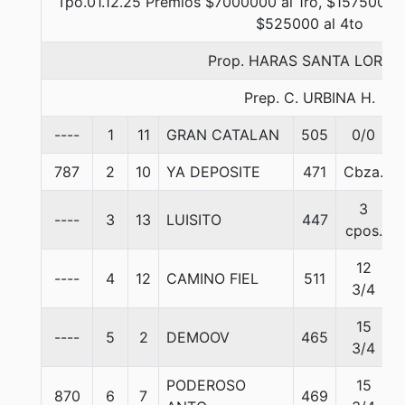
Tpo.01.12.25 Premios $7000000 al 1ro, $1575000 a
$525000 al 4to
Prop. HARAS SANTA LORET
Prep. C. URBINA H.
----
1
11
GRAN CATALAN
505
0/0
787
2
10
YA DEPOSITE
471
Cbza.
3
----
3
13
LUISITO
447
cpos.
12
----
4
12
CAMINO FIEL
511
3/4
15
----
5
2
DEMOOV
465
3/4
PODEROSO
15
870
6
7
469