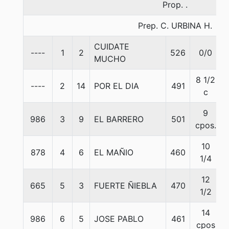
Prop. .
Prep. C. URBINA H.
CUIDATE
----
1
2
526
0/0
MUCHO
8 1/2
----
2
14
POR EL DIA
491
c
9
986
3
9
EL BARRERO
501
cpos.
10
878
4
6
EL MAÑIO
460
1/4
12
665
5
3
FUERTE ÑIEBLA
470
1/2
14
986
6
5
JOSE PABLO
461
cpos