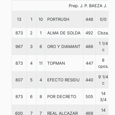
Prep. J. P. BAEZA J.
13
1
10
PORTRUSH
448
0/0
873
2
1
ALMA DE SOLDA
492
Cbza.
1 1/4
967
3
6
ORO Y DIAMANT
486
c
8
873
4
11
TOPMAN
447
cpos.
9 1/4
807
5
4
EFECTO RESIDU
440
c
14
873
6
8
POR DECRETO
505
3/4
14
600
7
7
REAL ALCAZAR
469