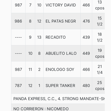
13
987
7
10
VICTORY DAVID
466
cpos
15
986
8
12
EL PATAS NEGR
476
1/2
18
----
9
13
RECADITO
439
1/2
19
----
10
8
ABUELITO LALO
449
cpos
21
987
11
2
ENOLOGO SOY
466
1/4
25
787
12
1
SUPER TANKER
480
cpos
PANDA EXPRESS, C.C., 4. STRONG MANDATE-SH
NO CORRIERON : NICOMEDO