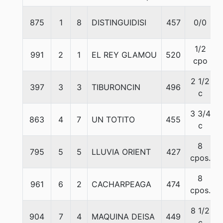
875
1
8
DISTINGUIDISI
457
0/0
1/2
991
2
1
EL REY GLAMOU
520
cpo
2 1/2
397
3
3
TIBURONCIN
496
c
3 3/4
863
4
7
UN TOTITO
455
c
8
795
5
5
LLUVIA ORIENT
427
cpos.
8
961
6
2
CACHARPEAGA
474
cpos.
8 1/2
904
7
4
MAQUINA DEISA
449
c