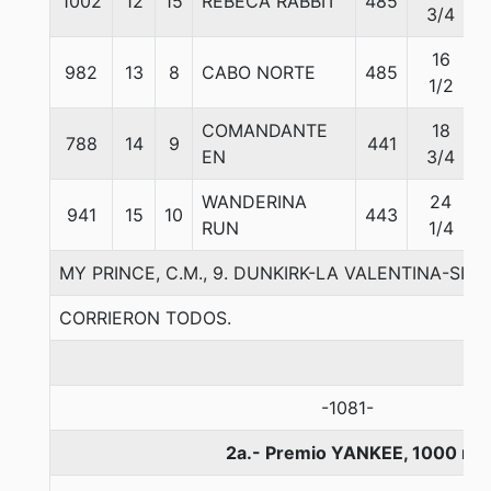
1002
12
15
REBECA RABBIT
485
3/4
16
982
13
8
CABO NORTE
485
1/2
COMANDANTE
18
788
14
9
441
EN
3/4
WANDERINA
24
941
15
10
443
RUN
1/4
MY PRINCE, C.M., 9. DUNKIRK-LA VALENTINA-SIR 
CORRIERON TODOS.
-1081-
2a.- Premio YANKEE, 1000 me