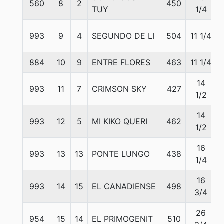
560
8
2
450
TUY
1/4
993
9
4
SEGUNDO DE LI
504
11 1/4
884
10
9
ENTRE FLORES
463
11 1/4
14
993
11
7
CRIMSON SKY
427
1/2
14
993
12
5
MI KIKO QUERI
462
1/2
16
993
13
13
PONTE LUNGO
438
1/4
16
993
14
15
EL CANADIENSE
498
3/4
26
954
15
14
EL PRIMOGENIT
510