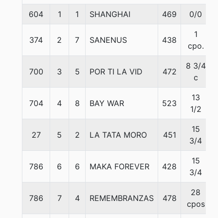
604
1
1
SHANGHAI
469
0/0
1
374
2
7
SANENUS
438
cpo.
8 3/4
700
3
5
POR TI LA VID
472
c
13
704
4
8
BAY WAR
523
1/2
15
27
5
2
LA TATA MORO
451
3/4
15
786
6
6
MAKA FOREVER
428
3/4
28
786
7
4
REMEMBRANZAS
478
cpos