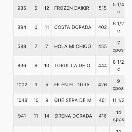
5 1/4
985
5
12
FROZEN DAIKIR
515
c
6 1/2
894
6
11
COSTA DORADA
402
c
7
599
7
7
HOLA MI CHICO
455
cpos.
8 1/2
836
8
10
TORDILLA DE O
444
c
9
1002
9
5
FE EN EL DURA
426
cpos.
1048
10
9
QUE SERA DE M
461
11 1/2
14
941
11
14
SIRENA DORADA
416
cpos
14