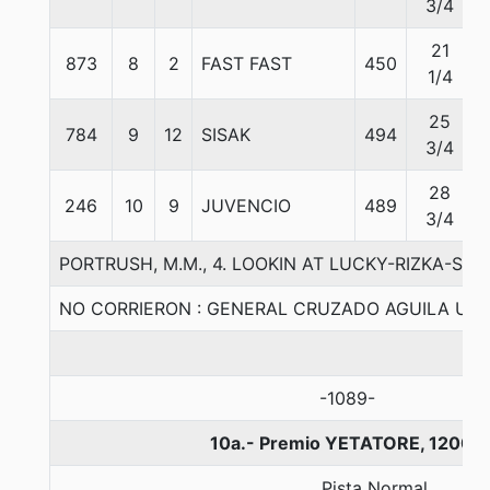
3/4
21
873
8
2
FAST FAST
450
1/4
25
784
9
12
SISAK
494
3/4
28
246
10
9
JUVENCIO
489
3/4
PORTRUSH, M.M., 4. LOOKIN AT LUCKY-RIZKA-SIR 
NO CORRIERON : GENERAL CRUZADO AGUILA UN
-1089-
10a.- Premio YETATORE, 1200 
Pista Normal