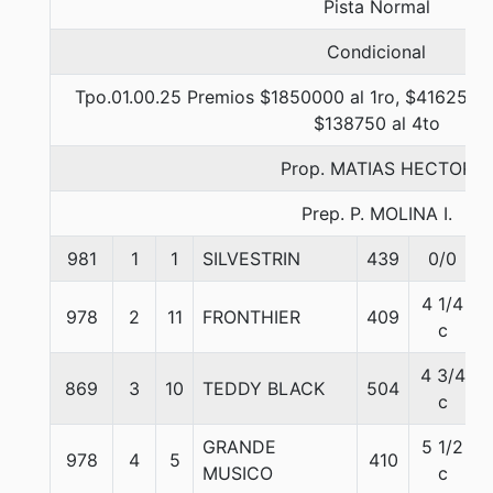
Pista Normal
Condicional
Tpo.01.00.25 Premios $1850000 al 1ro, $416250 a
$138750 al 4to
Prop. MATIAS HECTOR
Prep. P. MOLINA I.
981
1
1
SILVESTRIN
439
0/0
4 1/4
978
2
11
FRONTHIER
409
c
4 3/4
869
3
10
TEDDY BLACK
504
c
GRANDE
5 1/2
978
4
5
410
MUSICO
c