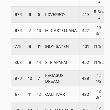
c
8 3/4
976
6
5
LOVERBOY
410
c
10
976
7
13
MI CASTELLANA
427
3/4
779
8
11
INDY SAYEN
431
11 1/4
868
9
14
STRIAPAPAI
452
11 1/2
PEGASUS
12
976
10
7
439
DREAM
1/2
13
871
11
12
CAUTIVAR
420
3/4
15