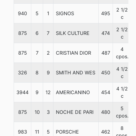
2 1/2
940
5
1
SIGNOS
495
c
2 1/2
875
6
7
SILK CULTURE
474
c
4
875
7
2
CRISTIAN DIOR
487
cpos.
4 1/2
326
8
9
SMITH AND WES
450
c
4 1/2
3944
9
12
AMERICANINO
454
c
5
875
10
3
NOCHE DE PARI
480
cpos.
8
983
11
5
PORSCHE
462
cpos.