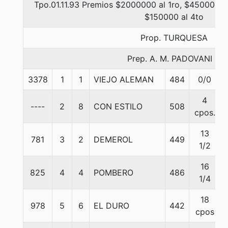
Tpo.01.11.93 Premios $2000000 al 1ro, $450000 a
$150000 al 4to
Prop. TURQUESA
Prep. A. M. PADOVANI F.
3378
1
1
VIEJO ALEMAN
484
0/0
4
----
2
8
CON ESTILO
508
cpos.
13
781
3
2
DEMEROL
449
1/2
16
825
4
4
POMBERO
486
1/4
18
978
5
6
EL DURO
442
cpos