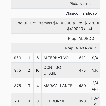
Pista Normal
Clásico Handicap
Tpo.01.11.75 Premios $4100000 al 1ro, $1230000 a
$410000 al 4to
Prop. ALDEDO
Prep. A. PARRA D.
983
1
6
ALTERNATIVO
519
0/0
CONTIGO
875
2
10
475
V.P.
CHARL
3/4
875
3
4
MARAVILLANTE
480
cpo
1 3/4
701
4
8
LE FOURNIL
493
c