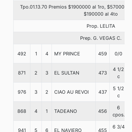
Tpo.01.13.70 Premios $1900000 al 1ro, $570000 a
$190000 al 4to
Prop. LELITA
Prep. G. VEGAS C.
492
1
4
MY PRINCE
459
0/0
4 1/2
871
2
3
EL SULTAN
473
c
5 1/2
976
3
2
CIAO AU REVOI
437
c
6
868
4
1
TADEANO
456
cpos.
6 3/4
941
5
6
EL NAVIERO
455