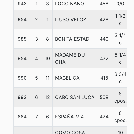
943
1
3
LOCO NANO
458
0/0
1 1/2
954
2
1
ILUSO VELOZ
428
c
3 1/4
985
3
8
BONITA ESTADI
440
c
MADAME DU
5 1/4
954
4
10
472
CHA
c
6 3/4
990
5
11
MAGELICA
415
c
8
993
6
12
CABO SAN LUCA
508
cpos.
8
884
7
6
ESPAÑA MIA
424
cpos.
COMO COSA
10