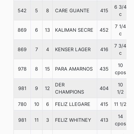
6 3/4
542
5
8
CARE GUANTE
415
c
7 1/4
869
6
13
KALIMAN SECRE
452
c
7 3/4
869
7
4
KENSER LAGER
416
c
10
978
8
15
PARA AMARNOS
435
cpos
DER
10
981
9
12
404
CHAMPIONS
1/2
780
10
6
FELIZ LLEGARE
415
11 1/2
14
981
11
3
FELIZ WHITNEY
413
cpos