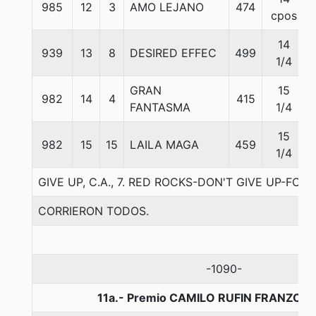
985
12
3
AMO LEJANO
474
cpos
14
939
13
8
DESIRED EFFEC
499
1/4
GRAN
15
982
14
4
415
FANTASMA
1/4
15
982
15
15
LAILA MAGA
459
1/4
GIVE UP, C.A., 7. RED ROCKS-DON'T GIVE UP-FO
CORRIERON TODOS.
-1090-
11a.- Premio CAMILO RUFIN FRANZOY,