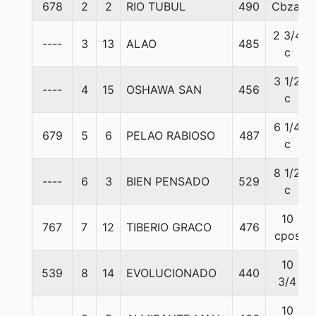
678
2
2
RIO TUBUL
490
Cbza.
2 3/4
----
3
13
ALAO
485
c
3 1/2
----
4
15
OSHAWA SAN
456
c
6 1/4
679
5
6
PELAO RABIOSO
487
c
8 1/2
----
6
3
BIEN PENSADO
529
c
10
767
7
12
TIBERIO GRACO
476
cpos
10
539
8
14
EVOLUCIONADO
440
3/4
10