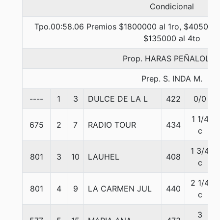
Condicional
Tpo.00:58.06 Premios $1800000 al 1ro, $405000 
$135000 al 4to
Prop. HARAS PEÑALOLE
Prep. S. INDA M.
----
1
3
DULCE DE LA L
422
0/0
1 1/4
675
2
7
RADIO TOUR
434
c
1 3/4
801
3
10
LAUHEL
408
c
2 1/4
801
4
9
LA CARMEN JUL
440
c
3