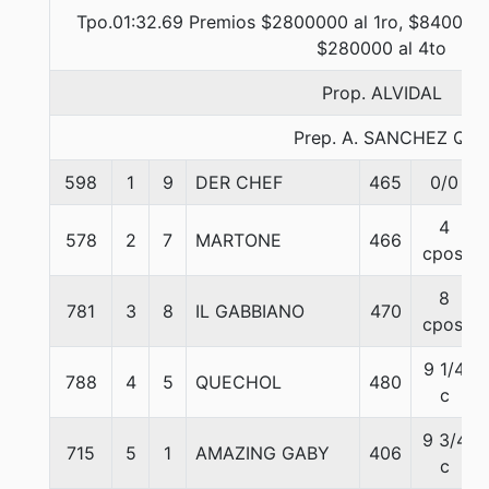
Tpo.01:32.69 Premios $2800000 al 1ro, $840000 
$280000 al 4to
Prop. ALVIDAL
Prep. A. SANCHEZ Q.
598
1
9
DER CHEF
465
0/0
4
578
2
7
MARTONE
466
cpos.
8
781
3
8
IL GABBIANO
470
cpos.
9 1/4
788
4
5
QUECHOL
480
c
9 3/4
715
5
1
AMAZING GABY
406
c