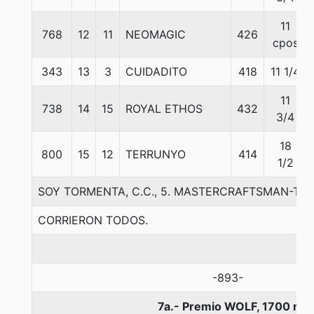
11
768
12
11
NEOMAGIC
426
cpos
343
13
3
CUIDADITO
418
11 1/4
11
738
14
15
ROYAL ETHOS
432
3/4
18
800
15
12
TERRUNYO
414
1/2
SOY TORMENTA, C.C., 5. MASTERCRAFTSMAN-T
CORRIERON TODOS.
-893-
7a.- Premio WOLF, 1700 me