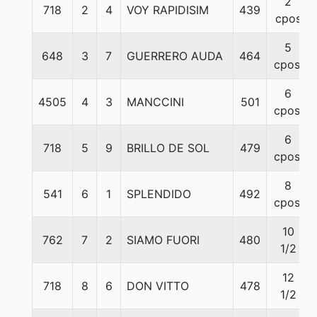
2
718
2
4
VOY RAPIDISIM
439
cpos
5
648
3
7
GUERRERO AUDA
464
cpos.
6
4505
4
3
MANCCINI
501
cpos.
6
718
5
9
BRILLO DE SOL
479
cpos.
8
541
6
1
SPLENDIDO
492
cpos.
10
762
7
2
SIAMO FUORI
480
1/2
12
718
8
6
DON VITTO
478
1/2