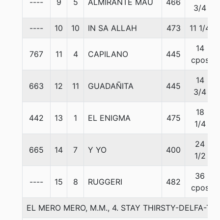
----
9
5
ALMIRANTE MAU
466
3/4
----
10
10
IN SA ALLAH
473
11 1/4
14
767
11
4
CAPILANO
445
cpos
14
663
12
11
GUADAÑITA
445
3/4
18
442
13
1
EL ENIGMA
475
1/4
24
665
14
7
Y YO
400
1/2
36
----
15
8
RUGGERI
482
cpos
EL MERO MERO, M.M., 4. STAY THIRSTY-DELFA-TO