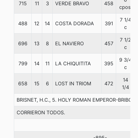
715
11
3
VERDE BRAVO
458
cpos.
7 1/4
488
12
14
COSTA DORADA
391
c
7 1/2
696
13
8
EL NAVIERO
457
c
9 3/4
799
14
11
LA CHIQUITITA
395
c
14
658
15
6
LOST IN TRIOM
472
1/4
BRISNET, H.C., 5. HOLY ROMAN EMPEROR-BRIBONC
CORRIERON TODOS.
-895-