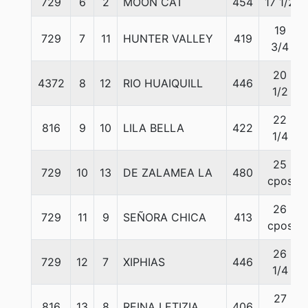
729
6
2
MOON CAT
454
17 1/2
19
729
7
11
HUNTER VALLEY
419
3/4
20
4372
8
12
RIO HUAIQUILL
446
1/2
22
816
9
10
LILA BELLA
422
1/4
25
729
10
13
DE ZALAMEA LA
480
cpos
26
729
11
9
SEÑORA CHICA
413
cpos
26
729
12
7
XIPHIAS
446
1/4
27
816
13
8
REINA LETIZIA
406