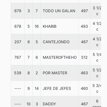
3 1/2
679
3
7
TODO UN GALAN
497
c
4 1/2
678
5
16
KHABIB
493
c
4 1/2
207
6
5
CANTEJONDO
467
c
5 1/4
767
7
6
MASTEROFTHEHO
512
c
5 1/2
539
8
2
POR MASTER
463
c
5 3/4
----
9
14
JEFE DE JEFES
460
c
6
----
10
3
DADDY
467
cpos.