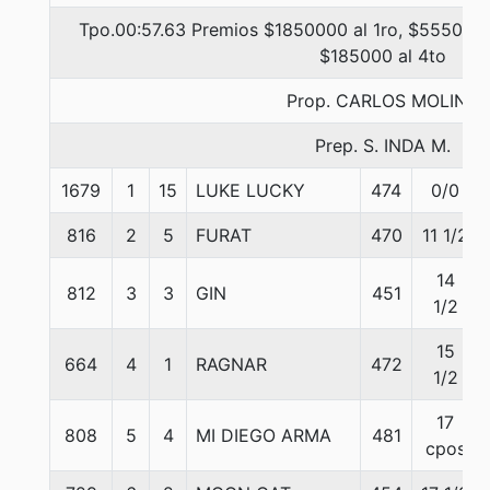
Tpo.00:57.63 Premios $1850000 al 1ro, $555000 
$185000 al 4to
Prop. CARLOS MOLINA
Prep. S. INDA M.
1679
1
15
LUKE LUCKY
474
0/0
816
2
5
FURAT
470
11 1/2
14
812
3
3
GIN
451
1/2
15
664
4
1
RAGNAR
472
1/2
17
808
5
4
MI DIEGO ARMA
481
cpos