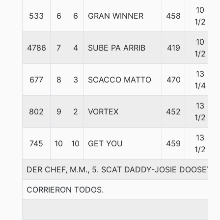
10
533
6
6
GRAN WINNER
458
1/2
10
4786
7
4
SUBE PA ARRIB
419
1/2
13
677
8
3
SCACCO MATTO
470
1/4
13
802
9
2
VORTEX
452
1/2
13
745
10
10
GET YOU
459
1/2
DER CHEF, M.M., 5. SCAT DADDY-JOSIE DOOSEY-
CORRIERON TODOS.