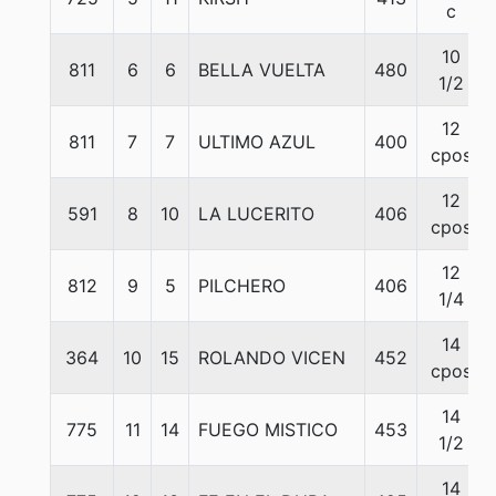
c
10
811
6
6
BELLA VUELTA
480
1/2
12
811
7
7
ULTIMO AZUL
400
cpos
12
591
8
10
LA LUCERITO
406
cpos
12
812
9
5
PILCHERO
406
1/4
14
364
10
15
ROLANDO VICEN
452
cpos
14
775
11
14
FUEGO MISTICO
453
1/2
14