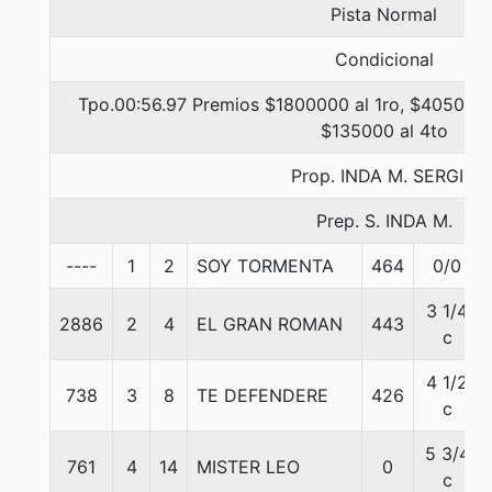
Pista Normal
Condicional
Tpo.00:56.97 Premios $1800000 al 1ro, $405000 
$135000 al 4to
Prop. INDA M. SERGIO
Prep. S. INDA M.
----
1
2
SOY TORMENTA
464
0/0
3 1/4
2886
2
4
EL GRAN ROMAN
443
c
4 1/2
738
3
8
TE DEFENDERE
426
c
5 3/4
761
4
14
MISTER LEO
0
c