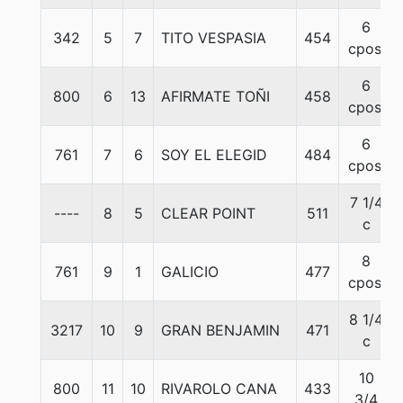
6
342
5
7
TITO VESPASIA
454
cpos.
6
800
6
13
AFIRMATE TOÑI
458
cpos.
6
761
7
6
SOY EL ELEGID
484
cpos.
7 1/4
----
8
5
CLEAR POINT
511
c
8
761
9
1
GALICIO
477
cpos.
8 1/4
3217
10
9
GRAN BENJAMIN
471
c
10
800
11
10
RIVAROLO CANA
433
3/4