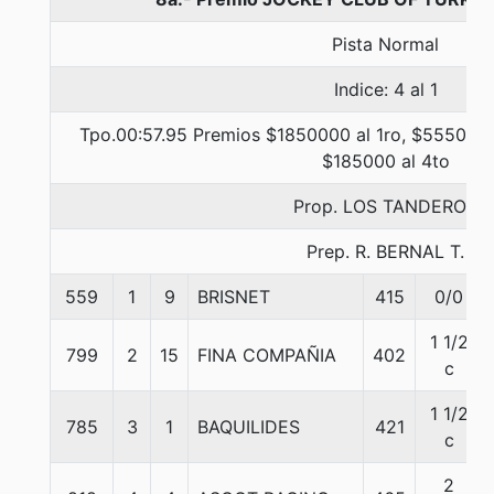
Pista Normal
Indice: 4 al 1
Tpo.00:57.95 Premios $1850000 al 1ro, $555000 
$185000 al 4to
Prop. LOS TANDEROS
Prep. R. BERNAL T.
559
1
9
BRISNET
415
0/0
1 1/2
799
2
15
FINA COMPAÑIA
402
c
1 1/2
785
3
1
BAQUILIDES
421
c
2