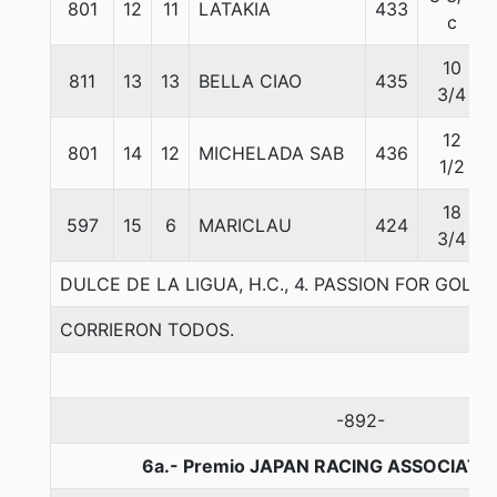
801
12
11
LATAKIA
433
c
10
811
13
13
BELLA CIAO
435
3/4
12
801
14
12
MICHELADA SAB
436
1/2
18
597
15
6
MARICLAU
424
3/4
DULCE DE LA LIGUA, H.C., 4. PASSION FOR GOLD
CORRIERON TODOS.
-892-
6a.- Premio JAPAN RACING ASSOCIATIO