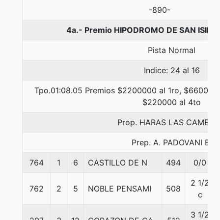
-890-
4a.- Premio HIPODROMO DE SAN ISIDR
Pista Normal
Indice: 24 al 16
Tpo.01:08.05 Premios $2200000 al 1ro, $660000 
$220000 al 4to
Prop. HARAS LAS CAMELI
Prep. A. PADOVANI E.
764
1
6
CASTILLO DE N
494
0/0
2 1/2
762
2
5
NOBLE PENSAMI
508
c
3 1/2