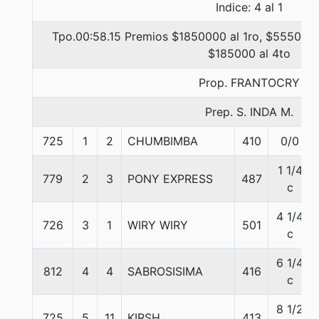
Indice: 4 al 1
Tpo.00:58.15 Premios $1850000 al 1ro, $555000 
$185000 al 4to
Prop. FRANTOCRY
Prep. S. INDA M.
725
1
2
CHUMBIMBA
410
0/0
1 1/4
779
2
3
PONY EXPRESS
487
c
4 1/4
726
3
1
WIRY WIRY
501
c
6 1/4
812
4
4
SABROSISIMA
416
c
8 1/2
725
5
11
KIRSH
413