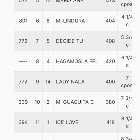
577
5
15
MARIA ANA
473
cpos.
4 1/4
801
6
8
MI LINDURA
404
c
5 3/4
772
7
5
DECIDE TU
408
c
6 1/4
----
8
4
HAGAMOSLA FEL
420
c
7
772
9
14
LADY NALA
400
cpos.
7 3/4
339
10
2
MI GUAGUITA C
380
c
8 1/4
694
11
1
ICE LOVE
418
c
8 3/4