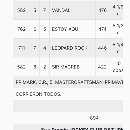
4 1/2
582
5
7
VANDALI
476
c
5 1/2
762
6
5
ESTOY AQUI
474
c
8 1/4
711
7
4
LEOPARD ROCK
446
c
10
582
8
2
SIR MAGREB
422
cpos
PRIMARK, C.R., 5. MASTERCRAFTSMAN-PRIMAVER
CORRIERON TODOS.
-894-
8a.- Premio JOCKEY CLUB OF TURKEY