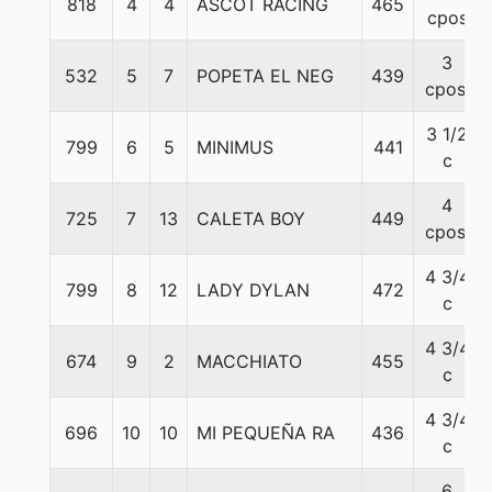
818
4
4
ASCOT RACING
465
cpos
3
532
5
7
POPETA EL NEG
439
cpos.
3 1/2
799
6
5
MINIMUS
441
c
4
725
7
13
CALETA BOY
449
cpos.
4 3/4
799
8
12
LADY DYLAN
472
c
4 3/4
674
9
2
MACCHIATO
455
c
4 3/4
696
10
10
MI PEQUEÑA RA
436
c
6