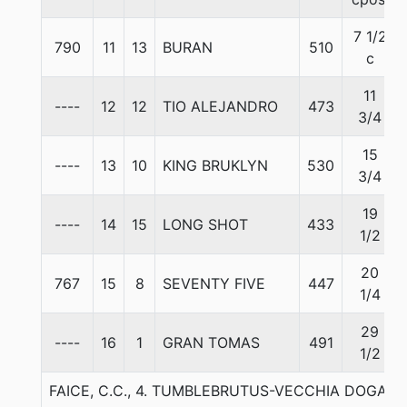
7 1/2
790
11
13
BURAN
510
c
11
----
12
12
TIO ALEJANDRO
473
3/4
15
----
13
10
KING BRUKLYN
530
3/4
19
----
14
15
LONG SHOT
433
1/2
20
767
15
8
SEVENTY FIVE
447
1/4
29
----
16
1
GRAN TOMAS
491
1/2
FAICE, C.C., 4. TUMBLEBRUTUS-VECCHIA DOGAN