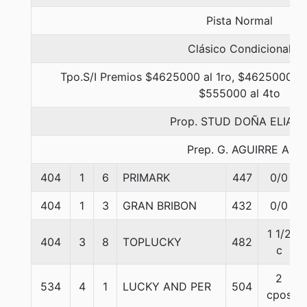
Pista Normal
Clásico Condicional
Tpo.S/I Premios $4625000 al 1ro, $4625000 al
$555000 al 4to
Prop. STUD DOÑA ELIAN
Prep. G. AGUIRRE A.
404
1
6
PRIMARK
447
0/0
404
1
3
GRAN BRIBON
432
0/0
1 1/2
404
3
8
TOPLUCKY
482
c
2
534
4
1
LUCKY AND PER
504
cpos