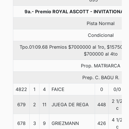
9a.- Premio ROYAL ASCOTT - INVITATIONAL 
Pista Normal
Condicional
Tpo.01:09.68 Premios $7000000 al 1ro, $1575000 
$700000 al 4to
Prop. MATRIARCA
Prep. C. BAGU R.
4822
1
4
FAICE
0
0/0
2 1/2
679
2
11
JUEGA DE REGA
448
c
4 1/2
678
3
9
GRIEZMANN
426
c