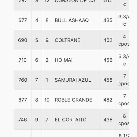
297
3
12
CORAZON DE CA
512
c
3 3/4
677
4
8
BULL ASHAAQ
435
c
4
690
5
9
COLTRANE
462
cpos.
6 3/4
710
6
2
HO MAI
456
c
7
760
7
1
SAMURAI AZUL
458
cpos.
7
677
8
10
ROBLE GRANDE
482
cpos.
8
746
9
7
EL CORTAITO
436
cpos.
8 1/2