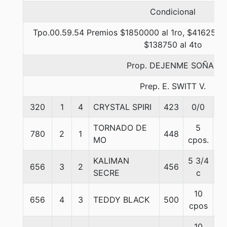
Condicional
Tpo.00.59.54 Premios $1850000 al 1ro, $416250 a
$138750 al 4to
Prop. DEJENME SOÑAR
Prep. E. SWITT V.
320
1
4
CRYSTAL SPIRI
423
0/0
5
TORNADO DE
5
780
2
1
448
5
MO
cpos.
KALIMAN
5 3/4
656
3
2
456
5
SECRE
c
10
656
4
3
TEDDY BLACK
500
5
cpos
10