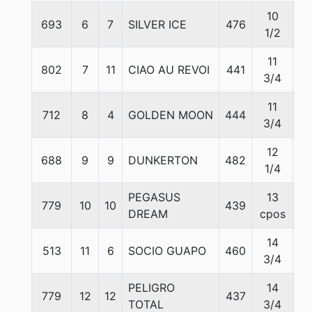
10
693
6
7
SILVER ICE
476
5
1/2
11
802
7
11
CIAO AU REVOI
441
5
3/4
11
712
8
4
GOLDEN MOON
444
5
3/4
12
688
9
9
DUNKERTON
482
5
1/4
PEGASUS
13
779
10
10
439
5
DREAM
cpos
14
513
11
6
SOCIO GUAPO
460
5
3/4
PELIGRO
14
779
12
12
437
5
TOTAL
3/4