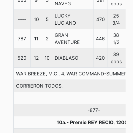
663
9
3
391
5
NAVEG
cpos
LUCKY
25
----
10
5
470
5
LUCIANO
3/4
GRAN
38
787
11
2
446
5
AVENTURE
1/2
39
520
12
10
DIABLASO
420
5
cpos
WAR BREEZE, M.C., 4. WAR COMMAND-SUMMER B
CORRIERON TODOS.
-877-
10a.- Premio REY RECIO, 1200 