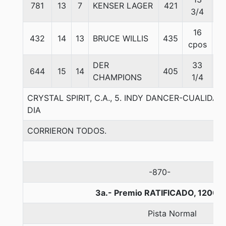
781
13
7
KENSER LAGER
421
5
3/4
16
432
14
13
BRUCE WILLIS
435
5
cpos
DER
33
644
15
14
405
5
CHAMPIONS
1/4
CRYSTAL SPIRIT, C.A., 5. INDY DANCER-CUALIDAD
DIA
CORRIERON TODOS.
-870-
3a.- Premio RATIFICADO, 1200 
Pista Normal