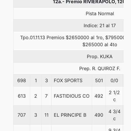
12a.- Premio RIVIERAPOLO, 1200
Pista Normal
Indice: 21 al 17
Tpo.01.11.13 Premios $2650000 al 1ro, $795000 al
$265000 al 4to
Prop. KUKA
Prep. R. QUIROZ F.
698
1
3
FOX SPORTS
501
0/0
5
2 1/2
613
2
7
FASTIDIOUS CO
492
5
c
4 3/4
707
3
11
EL PRINCIPE B
490
5
c
9 3/4