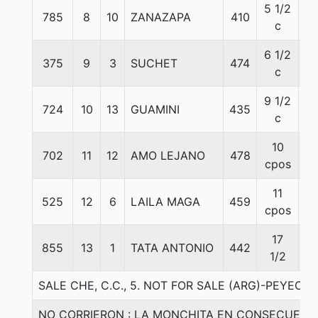
5 1/2
785
8
10
ZANAZAPA
410
5
c
6 1/2
375
9
3
SUCHET
474
5
c
9 1/2
724
10
13
GUAMINI
435
5
c
10
702
11
12
AMO LEJANO
478
5
cpos
11
525
12
6
LAILA MAGA
459
5
cpos
17
855
13
1
TATA ANTONIO
442
5
1/2
SALE CHE, C.C., 5. NOT FOR SALE (ARG)-PEYECHE
NO CORRIERON : LA MONCHITA EN CONSECUENC