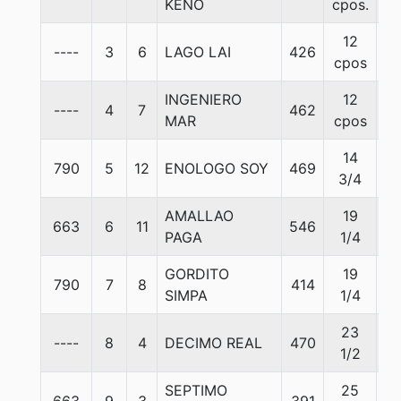
KENO
cpos.
12
----
3
6
LAGO LAI
426
5
cpos
INGENIERO
12
----
4
7
462
5
MAR
cpos
14
790
5
12
ENOLOGO SOY
469
5
3/4
AMALLAO
19
663
6
11
546
5
PAGA
1/4
GORDITO
19
790
7
8
414
5
SIMPA
1/4
23
----
8
4
DECIMO REAL
470
5
1/2
SEPTIMO
25