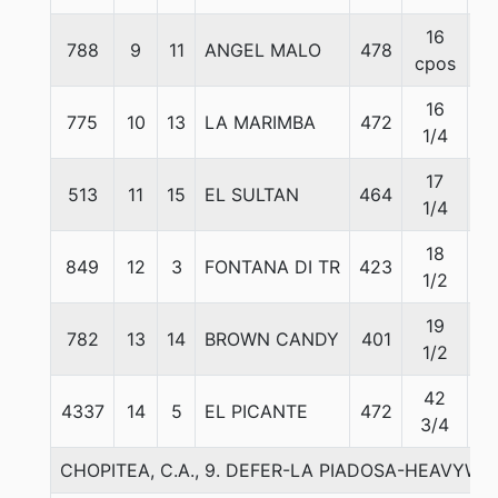
16
788
9
11
ANGEL MALO
478
5
cpos
16
775
10
13
LA MARIMBA
472
5
1/4
17
513
11
15
EL SULTAN
464
5
1/4
18
849
12
3
FONTANA DI TR
423
5
1/2
19
782
13
14
BROWN CANDY
401
5
1/2
42
4337
14
5
EL PICANTE
472
5
3/4
CHOPITEA, C.A., 9. DEFER-LA PIADOSA-HEAVYW