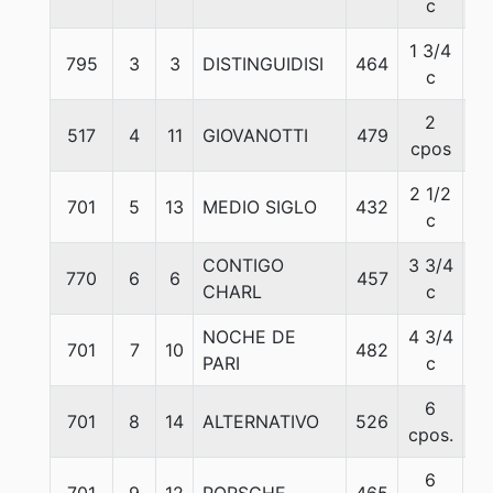
c
1 3/4
795
3
3
DISTINGUIDISI
464
5
c
2
517
4
11
GIOVANOTTI
479
6
cpos
2 1/2
701
5
13
MEDIO SIGLO
432
5
c
CONTIGO
3 3/4
770
6
6
457
5
CHARL
c
NOCHE DE
4 3/4
701
7
10
482
5
PARI
c
6
701
8
14
ALTERNATIVO
526
5
cpos.
6