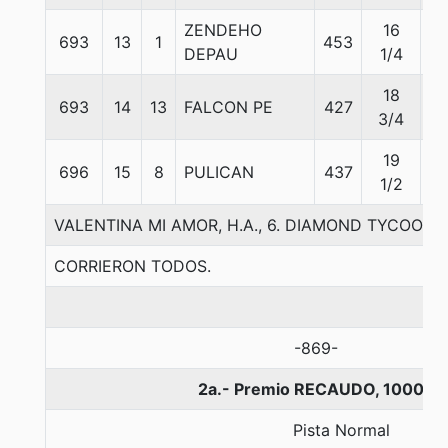
ZENDEHO
16
693
13
1
453
5
DEPAU
1/4
18
693
14
13
FALCON PE
427
5
3/4
19
696
15
8
PULICAN
437
5
1/2
VALENTINA MI AMOR, H.A., 6. DIAMOND TYCOON-
CORRIERON TODOS.
-869-
2a.- Premio RECAUDO, 1000 m
Pista Normal