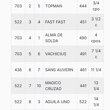
3/4
703
2
5
TOPMAN
444
5
cpo
3 1/2
522
3
4
FAST FAST
451
5
c
ALMA DE
4
703
4
1
490
51
SOLDA
cpos.
7 1/4
703
5
6
VACHICIUS
491
5
c
436
6
7
SANS AUVERN
461
11 1/4
5
MAGICO
13
522
7
10
441
5
CRUZAD
1/4
14
522
8
3
AGUILA UNO
522
5
1/4