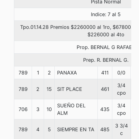
Pista Normal
Indice: 7 al 5
Tpo.01.14.28 Premios $2260000 al 1ro, $678000 a
$226000 al 4to
Prop. BERNAL G RAFAEL
Prep. R. BERNAL G.
789
1
2
PANAXA
411
0/0
5
3/4
789
2
15
SIT PLACE
461
5
cpo
SUEÑO DEL
3/4
706
3
10
435
5
ALM
cpo
3 3/4
789
4
5
SIEMPRE EN TA
485
5
c