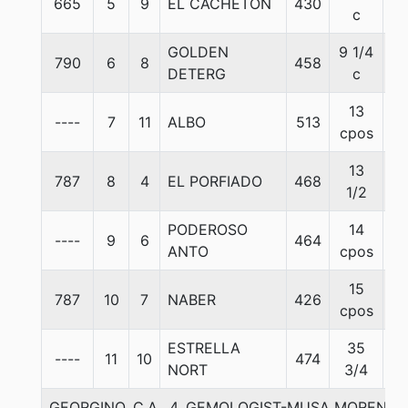
665
5
9
EL CACHETON
430
5
c
GOLDEN
9 1/4
790
6
8
458
5
DETERG
c
13
----
7
11
ALBO
513
5
cpos
13
787
8
4
EL PORFIADO
468
5
1/2
PODEROSO
14
----
9
6
464
5
ANTO
cpos
15
787
10
7
NABER
426
5
cpos
ESTRELLA
35
----
11
10
474
5
NORT
3/4
GEORGINO, C.A., 4. GEMOLOGIST-MUSA MORENA