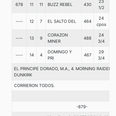
23
678
11
11
BUZZ REBEL
430
5
1/2
24
----
12
7
EL SALTO DEL
464
5
cpos
CORAZON
24
----
13
9
488
5
MINER
3/4
DOMINGO Y
29
----
14
4
467
5
PRI
3/4
EL PRINCIPE DORADO, M.A., 4. MORNING RAIDER
DUNKIRK
CORRIERON TODOS.
-879-