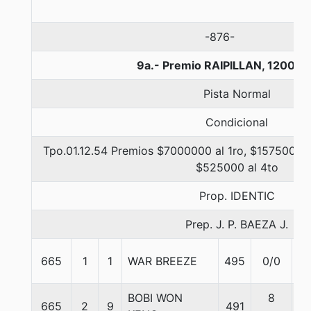
-876-
9a.- Premio RAIPILLAN, 1200 m
Pista Normal
Condicional
Tpo.01.12.54 Premios $7000000 al 1ro, $1575000 a
$525000 al 4to
Prop. IDENTIC
Prep. J. P. BAEZA J.
665
1
1
WAR BREEZE
495
0/0
5
BOBI WON
8
665
2
9
491
5