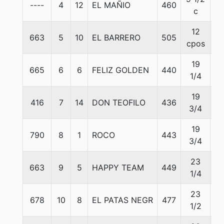
----
4
12
EL MAÑIO
460
5
c
12
663
5
10
EL BARRERO
505
5
cpos
19
665
6
6
FELIZ GOLDEN
440
5
1/4
19
416
7
14
DON TEOFILO
436
5
3/4
19
790
8
1
ROCO
443
5
3/4
23
663
9
5
HAPPY TEAM
449
5
1/4
23
678
10
8
EL PATAS NEGR
477
5
1/2