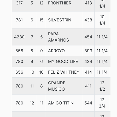
317
5
12
FRONTHIER
413
5
1/4
10
781
6
15
SILVESTRIN
438
5
1/4
PARA
4230
7
5
454
11 1/4
5
AMARNOS
858
8
9
ARROYO
393
11 1/4
5
780
9
6
MY GOOD LIFE
424
11 1/4
5
656
10
10
FELIZ WHITNEY
414
11 1/4
5
GRANDE
12
780
11
8
411
5
MUSICO
1/2
13
780
12
11
AMIGO TITIN
544
5
3/4
13