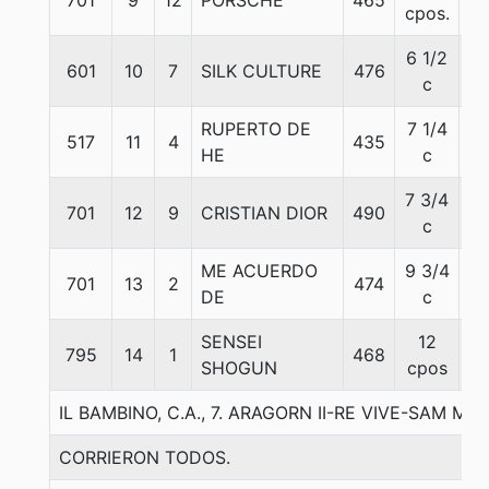
701
9
12
PORSCHE
465
5
cpos.
6 1/2
601
10
7
SILK CULTURE
476
5
c
RUPERTO DE
7 1/4
517
11
4
435
5
HE
c
7 3/4
701
12
9
CRISTIAN DIOR
490
5
c
ME ACUERDO
9 3/4
701
13
2
474
5
DE
c
SENSEI
12
795
14
1
468
5
SHOGUN
cpos
IL BAMBINO, C.A., 7. ARAGORN II-RE VIVE-SAM M.
CORRIERON TODOS.