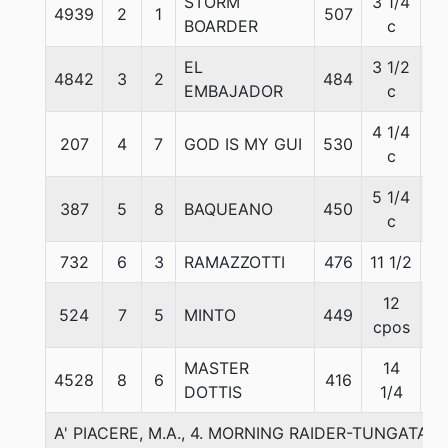
STORM
3 1/4
4939
2
1
507
5
BOARDER
c
EL
3 1/2
4842
3
2
484
5
EMBAJADOR
c
4 1/4
207
4
7
GOD IS MY GUI
530
5
c
5 1/4
387
5
8
BAQUEANO
450
5
c
732
6
3
RAMAZZOTTI
476
11 1/2
5
12
524
7
5
MINTO
449
5
cpos
MASTER
14
4528
8
6
416
5
DOTTIS
1/4
A' PIACERE, M.A., 4. MORNING RAIDER-TUNGATA