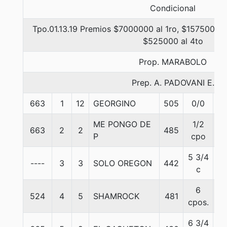
Condicional
Tpo.01.13.19 Premios $7000000 al 1ro, $1575000 a
$525000 al 4to
Prop. MARABOLO
Prep. A. PADOVANI E.
663
1
12
GEORGINO
505
0/0
5
ME PONGO DE
1/2
663
2
2
485
5
P
cpo
5 3/4
----
3
3
SOLO OREGON
442
5
c
6
524
4
5
SHAMROCK
481
5
cpos.
6 3/4