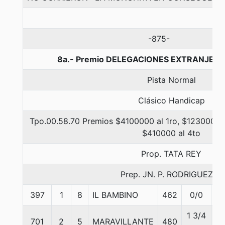
-875-
8a.- Premio DELEGACIONES EXTRANJERAS
Pista Normal
Clásico Handicap
Tpo.00.58.70 Premios $4100000 al 1ro, $1230000 a
$410000 al 4to
Prop. TATA REY
Prep. JN. P. RODRIGUEZ E.
397
1
8
IL BAMBINO
462
0/0
5
1 3/4
701
2
5
MARAVILLANTE
480
5