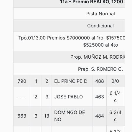
11a.- Premio REALKO, 1200 me
Pista Normal
Condicional
Tpo.01.13.00 Premios $7000000 al 1ro, $1575000 a
$525000 al 4to
Prop. MUÑOZ M. RODRIGO
Prep. S. ROMERO C.
790
1
2
EL PRINCIPE D
488
0/0
5
6 1/4
----
2
3
JOSE PABLO
463
5
c
DOMINGO DE
6 3/4
663
3
13
484
5
NO
c
9 1/2