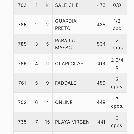
702
1
14
SALE CHE
473
0/0
5
GUARDIA
1/2
785
2
2
435
5
PRETO
cpo
PARA LA
2
785
3
5
534
5
MASAC
cpos
2 3/4
789
4
11
CLAPI CLAPI
418
5
c
3
761
5
9
FADDALE
459
5
cpos.
3
702
6
4
ONLINE
448
5
cpos.
5
735
7
15
PLAYA VIRGEN
441
5
cpos.