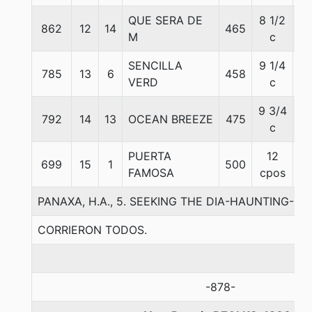
QUE SERA DE
8 1/2
862
12
14
465
5
M
c
SENCILLA
9 1/4
785
13
6
458
5
VERD
c
9 3/4
792
14
13
OCEAN BREEZE
475
5
c
PUERTA
12
699
15
1
500
5
FAMOSA
cpos
PANAXA, H.A., 5. SEEKING THE DIA-HAUNTING-ITH
CORRIERON TODOS.
-878-