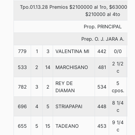
Tpo.01.13.28 Premios $2100000 al 1ro, $630000 a
$210000 al 4to
Prop. PRINCIPAL
Prep. O. J. JARA A.
779
1
3
VALENTINA MI
442
0/0
5
2 1/2
533
2
14
MARCHISANO
481
5
c
REY DE
5
782
3
2
534
5
DIAMAN
cpos.
8 1/4
696
4
5
STRIAPAPAI
448
5
c
9 1/4
655
5
15
TADEANO
453
5
c