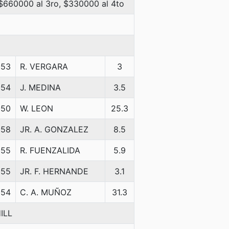
 $660000 al 3ro, $330000 al 4to
53
R. VERGARA
3
54
J. MEDINA
3.5
50
W. LEON
25.3
58
JR. A. GONZALEZ
8.5
55
R. FUENZALIDA
5.9
55
JR. F. HERNANDE
3.1
54
C. A. MUÑOZ
31.3
ILL