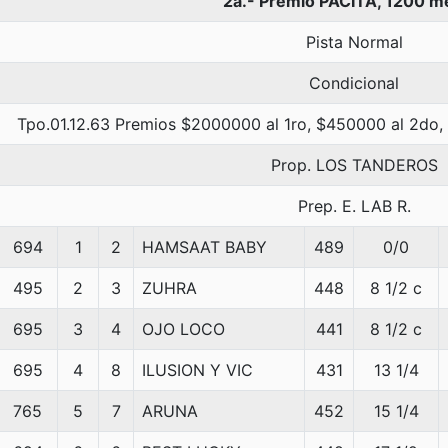
2a.- Premio PACITA, 1200 m
Pista Normal
Condicional
Tpo.01.12.63 Premios $2000000 al 1ro, $450000 al 2do,
Prop. LOS TANDEROS
Prep. E. LAB R.
694
1
2
HAMSAAT BABY
489
0/0
495
2
3
ZUHRA
448
8 1/2 c
695
3
4
OJO LOCO
441
8 1/2 c
695
4
8
ILUSION Y VIC
431
13 1/4
765
5
7
ARUNA
452
15 1/4