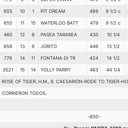
655
10
1
PIT DREAM
489
9 1/2 c
655
11
15
WATERLOO BATT
479
9 1/2 c
460
12
8
PASEA TARAREA
430
10 1/4
658
13
9
JORITO
446
13 1/2
779
14
11
FONTANA DI TR
424
14 1/2
3521
15
14
YOLLY PARRY
463
44 1/4
ROSE OF TIGER, H.M., 8. CAESARION-RODE TO TIGER-H
CORRIERON TODOS.
-850-