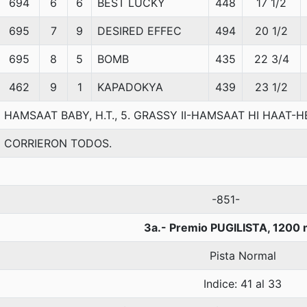
694
6
6
BEST LUCKY
448
17 1/2
695
7
9
DESIRED EFFEC
494
20 1/2
695
8
5
BOMB
435
22 3/4
462
9
1
KAPADOKYA
439
23 1/2
HAMSAAT BABY, H.T., 5. GRASSY II-HAMSAAT HI HAAT-
CORRIERON TODOS.
-851-
3a.- Premio PUGILISTA, 1200 
Pista Normal
Indice: 41 al 33