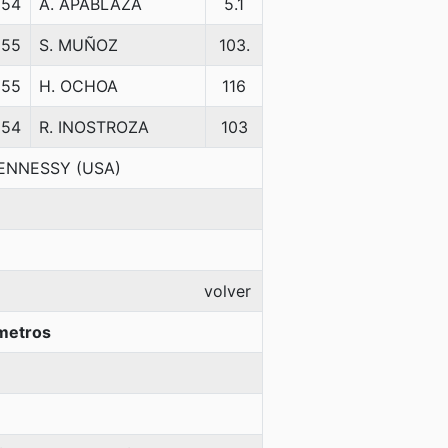
54
A. APABLAZA
5.1
55
S. MUÑOZ
103.
55
H. OCHOA
116
54
R. INOSTROZA
103
HENNESSY (USA)
volver
metros