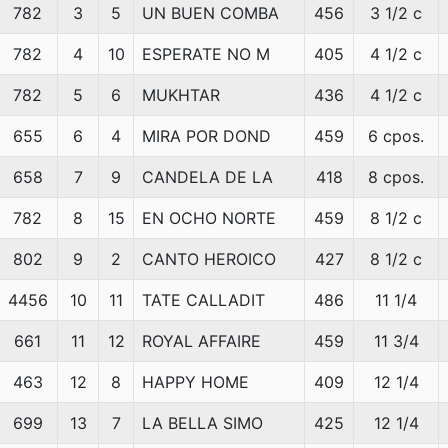
782
3
5
UN BUEN COMBA
456
3 1/2 c
782
4
10
ESPERATE NO M
405
4 1/2 c
782
5
6
MUKHTAR
436
4 1/2 c
655
6
4
MIRA POR DOND
459
6 cpos.
658
7
9
CANDELA DE LA
418
8 cpos.
782
8
15
EN OCHO NORTE
459
8 1/2 c
802
9
2
CANTO HEROICO
427
8 1/2 c
4456
10
11
TATE CALLADIT
486
11 1/4
661
11
12
ROYAL AFFAIRE
459
11 3/4
463
12
8
HAPPY HOME
409
12 1/4
699
13
7
LA BELLA SIMO
425
12 1/4