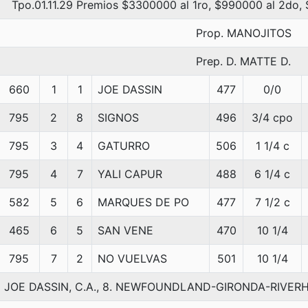
Tpo.01.11.29 Premios $3300000 al 1ro, $990000 al 2do,
Prop. MANOJITOS
Prep. D. MATTE D.
660
1
1
JOE DASSIN
477
0/0
795
2
8
SIGNOS
496
3/4 cpo
795
3
4
GATURRO
506
1 1/4 c
795
4
7
YALI CAPUR
488
6 1/4 c
582
5
6
MARQUES DE PO
477
7 1/2 c
465
6
5
SAN VENE
470
10 1/4
795
7
2
NO VUELVAS
501
10 1/4
JOE DASSIN, C.A., 8. NEWFOUNDLAND-GIRONDA-RIVERH