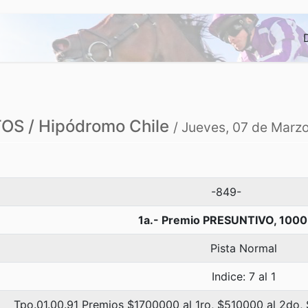
S / Hipódromo Chile
/ Jueves, 07 de Marz
-849-
1a.- Premio PRESUNTIVO, 1000
Pista Normal
Indice: 7 al 1
Tpo.01.00.91 Premios $1700000 al 1ro, $510000 al 2do,