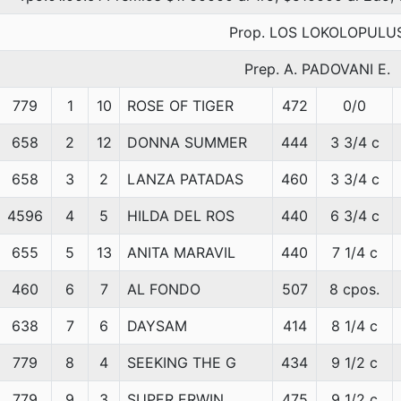
Prop. LOS LOKOLOPULU
Prep. A. PADOVANI E.
779
1
10
ROSE OF TIGER
472
0/0
658
2
12
DONNA SUMMER
444
3 3/4 c
658
3
2
LANZA PATADAS
460
3 3/4 c
4596
4
5
HILDA DEL ROS
440
6 3/4 c
655
5
13
ANITA MARAVIL
440
7 1/4 c
460
6
7
AL FONDO
507
8 cpos.
638
7
6
DAYSAM
414
8 1/4 c
779
8
4
SEEKING THE G
434
9 1/2 c
779
9
3
SUPER ERWIN
475
9 1/2 c