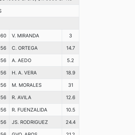
S
60
V. MIRANDA
3
56
C. ORTEGA
14.7
56
A. AEDO
5.2
56
H. A. VERA
18.9
56
M. MORALES
31
56
R. AVILA
12.6
56
R. FUENZALIDA
10.5
56
JS. RODRIGUEZ
24.4
56
GVO. AROS
21.2