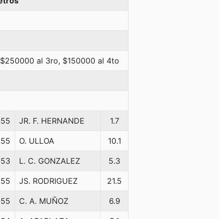
etros
 $250000 al 3ro, $150000 al 4to
55
JR. F. HERNANDE
1.7
55
O. ULLOA
10.1
53
L. C. GONZALEZ
5.3
55
JS. RODRIGUEZ
21.5
55
C. A. MUÑOZ
6.9