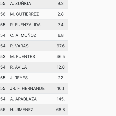
55
A. ZUÑIGA
9.2
56
M. GUTIERREZ
2.8
55
R. FUENZALIDA
7.4
54
C. A. MUÑOZ
6.8
54
R. VARAS
97.6
53
M. FUENTES
46.5
54
R. AVILA
12.8
55
J. REYES
22
55
JR. F. HERNANDE
10.1
54
A. APABLAZA
145.
56
H. JIMENEZ
68.8