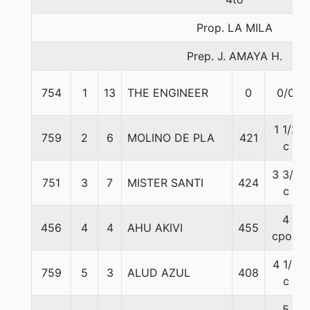
Prop. LA MILA
Prep. J. AMAYA H.
754
1
13
THE ENGINEER
0
0/0
1 1/2
759
2
6
MOLINO DE PLA
421
c
3 3/4
751
3
7
MISTER SANTI
424
c
4
456
4
4
AHU AKIVI
455
cpos.
4 1/2
759
5
3
ALUD AZUL
408
c
5