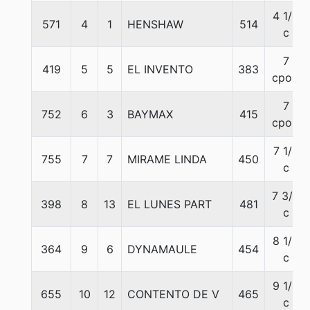
4 1/2
571
4
1
HENSHAW
514
c
7
419
5
5
EL INVENTO
383
cpos.
7
752
6
3
BAYMAX
415
cpos.
7 1/4
755
7
7
MIRAME LINDA
450
c
7 3/4
398
8
13
EL LUNES PART
481
c
8 1/2
364
9
6
DYNAMAULE
454
c
9 1/4
655
10
12
CONTENTO DE V
465
c