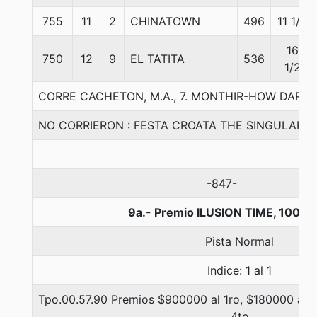
755
11
2
CHINATOWN
496
11 1/4
16
750
12
9
EL TATITA
536
1/2
CORRE CACHETON, M.A., 7. MONTHIR-HOW DARE
NO CORRIERON : FESTA CROATA THE SINGULAR
-847-
9a.- Premio ILUSION TIME, 1000 
Pista Normal
Indice: 1 al 1
Tpo.00.57.90 Premios $900000 al 1ro, $180000 al 2
4to