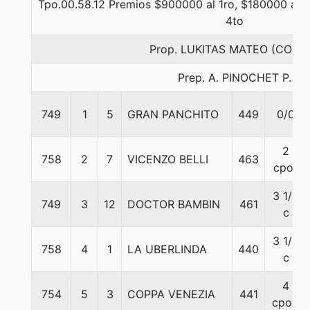
Tpo.00.58.12 Premios $900000 al 1ro, $180000 al 2
4to
Prop. LUKITAS MATEO (CONC
Prep. A. PINOCHET P.
749
1
5
GRAN PANCHITO
449
0/0
2
758
2
7
VICENZO BELLI
463
cpos
3 1/4
749
3
12
DOCTOR BAMBIN
461
c
3 1/4
758
4
1
LA UBERLINDA
440
c
4
754
5
3
COPPA VENEZIA
441
cpos.