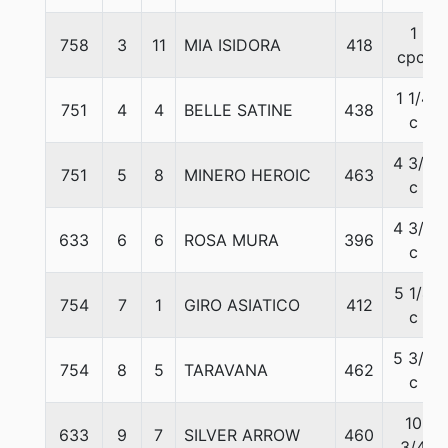
1
758
3
11
MIA ISIDORA
418
cpo.
1 1/4
751
4
4
BELLE SATINE
438
c
4 3/4
751
5
8
MINERO HEROIC
463
c
4 3/4
633
6
6
ROSA MURA
396
c
5 1/4
754
7
1
GIRO ASIATICO
412
c
5 3/4
754
8
5
TARAVANA
462
c
10
633
9
7
SILVER ARROW
460
3/4