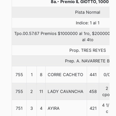
8a.- Premio IL GIOTTO, 1000 me
Pista Normal
Indice: 1 al 1
Tpo.00.57.67 Premios $1000000 al 1ro, $200000 al 
al 4to
Prop. TRES REYES
Prep. A. NAVARRETE B.
755
1
8
CORRE CACHETO
441
0/0
2
755
2
11
LADY CAVANCHA
458
cpos
4 1/2
751
3
4
AYIRA
421
c