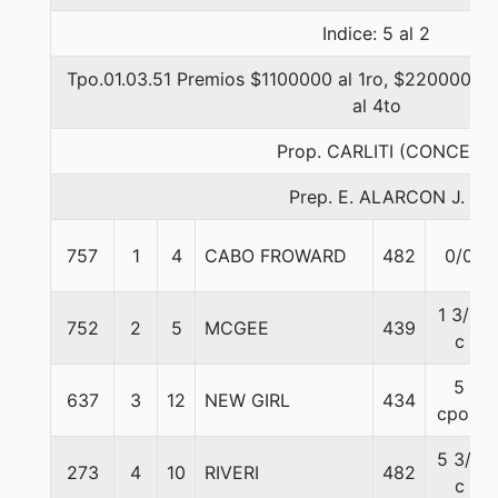
Indice: 5 al 2
Tpo.01.03.51 Premios $1100000 al 1ro, $220000 al 
al 4to
Prop. CARLITI (CONCE)
Prep. E. ALARCON J.
757
1
4
CABO FROWARD
482
0/0
1 3/4
752
2
5
MCGEE
439
c
5
637
3
12
NEW GIRL
434
cpos.
5 3/4
273
4
10
RIVERI
482
c