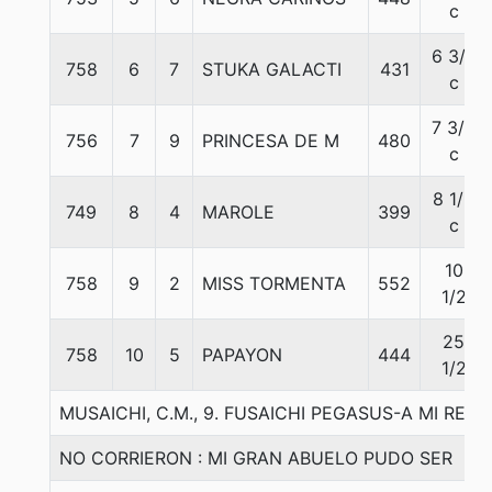
c
6 3/4
758
6
7
STUKA GALACTI
431
c
7 3/4
756
7
9
PRINCESA DE M
480
c
8 1/2
749
8
4
MAROLE
399
c
10
758
9
2
MISS TORMENTA
552
1/2
25
758
10
5
PAPAYON
444
1/2
MUSAICHI, C.M., 9. FUSAICHI PEGASUS-A MI REINA
NO CORRIERON : MI GRAN ABUELO PUDO SER