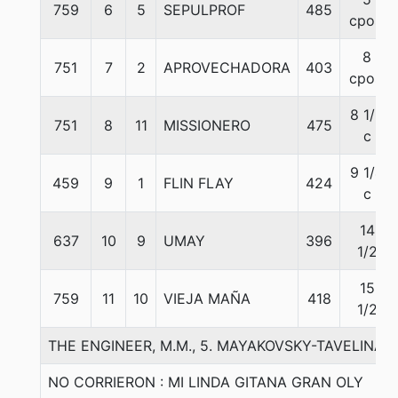
759
6
5
SEPULPROF
485
cpos.
8
751
7
2
APROVECHADORA
403
cpos.
8 1/2
751
8
11
MISSIONERO
475
c
9 1/4
459
9
1
FLIN FLAY
424
c
14
637
10
9
UMAY
396
1/2
15
759
11
10
VIEJA MAÑA
418
1/2
THE ENGINEER, M.M., 5. MAYAKOVSKY-TAVELINA
NO CORRIERON : MI LINDA GITANA GRAN OLY