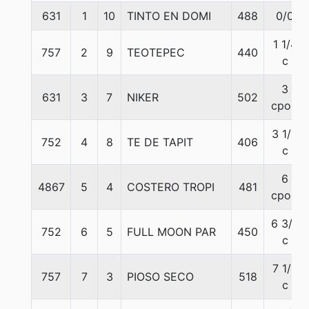
631
1
10
TINTO EN DOMI
488
0/0
1 1/4
757
2
9
TEOTEPEC
440
c
3
631
3
7
NIKER
502
cpos.
3 1/4
752
4
8
TE DE TAPIT
406
c
6
4867
5
4
COSTERO TROPI
481
cpos.
6 3/4
752
6
5
FULL MOON PAR
450
c
7 1/2
757
7
3
PIOSO SECO
518
c