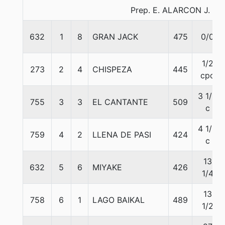
Prep. E. ALARCON J.
632
1
8
GRAN JACK
475
0/0
1/2
273
2
4
CHISPEZA
445
cpo
3 1/2
755
3
3
EL CANTANTE
509
c
4 1/2
759
4
2
LLENA DE PASI
424
c
13
632
5
6
MIYAKE
426
1/4
13
758
6
1
LAGO BAIKAL
489
1/2