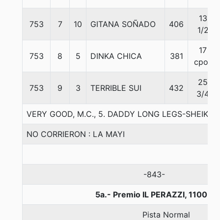
13
753
7
10
GITANA SOÑADO
406
1/2
17
753
8
5
DINKA CHICA
381
cpos
25
753
9
3
TERRIBLE SUI
432
3/4
VERY GOOD, M.C., 5. DADDY LONG LEGS-SHEIKR
NO CORRIERON : LA MAYI
-843-
5a.- Premio IL PERAZZI, 1100 m
Pista Normal