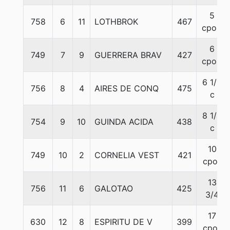
5
758
6
11
LOTHBROK
467
cpos.
6
749
7
9
GUERRERA BRAV
427
cpos.
6 1/2
756
8
4
AIRES DE CONQ
475
c
8 1/4
754
9
10
GUINDA ACIDA
438
c
10
749
10
2
CORNELIA VEST
421
cpos
13
756
11
6
GALOTAO
425
3/4
17
630
12
8
ESPIRITU DE V
399
cpos