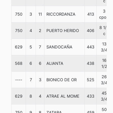
c
3
750
3
11
RICCORDANZA
413
cpos.
8 1/4
750
4
2
PUERTO HERIDO
406
c
13
629
5
7
SANDOCAÑA
443
3/4
16
568
6
6
ALIANTA
438
1/2
26
----
7
3
BIONICO DE OR
525
3/4
45
629
8
4
ATRAE AL MOME
433
3/4
50
750
9
8
ZATARA
459