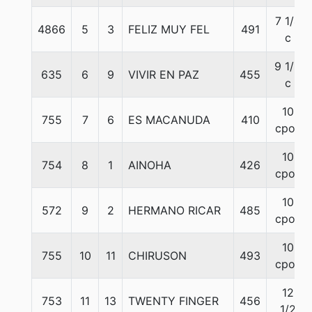
7 1/4
4866
5
3
FELIZ MUY FEL
491
c
9 1/2
635
6
9
VIVIR EN PAZ
455
c
10
755
7
6
ES MACANUDA
410
cpos
10
754
8
1
AINOHA
426
cpos
10
572
9
2
HERMANO RICAR
485
cpos
10
755
10
11
CHIRUSON
493
cpos
12
753
11
13
TWENTY FINGER
456
1/2