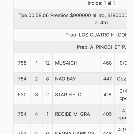
Indice: 1 al 1
Tpo.00.58.06 Premios $900000 al 1ro, $180000 al 
al 4to
Prop. LOS CUATRO H (CONC
Prep. A. PINOCHET P.
758
1
12
MUSAICHI
468
0/0
754
2
8
NAO BAY
447
Cbza.
3/4
630
3
11
STAR FIELD
418
cpo
4
754
4
1
RECIBE MI GRA
405
cpos.
4 1/2
753
5
6
NEGRA CARIÑOS
448