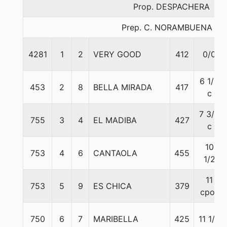
Prop. DESPACHERA
Prep. C. NORAMBUENA B.
4281
1
2
VERY GOOD
412
0/0
6 1/2
453
2
8
BELLA MIRADA
417
c
7 3/4
755
3
4
EL MADIBA
427
c
10
753
4
6
CANTAOLA
455
1/2
11
753
5
9
ES CHICA
379
cpos
750
6
7
MARIBELLA
425
11 1/2