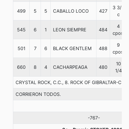
3 3/4
499
5
5
CABALLO LOCO
427
c
4
545
6
1
LEON SIEMPRE
484
cpos.
9
501
7
6
BLACK GENTLEM
488
cpos.
10
660
8
4
CACHARPEAGA
480
1/4
CRYSTAL ROCK, C.C., 8. ROCK OF GIBRALTAR-CRI
CORRIERON TODOS.
-767-