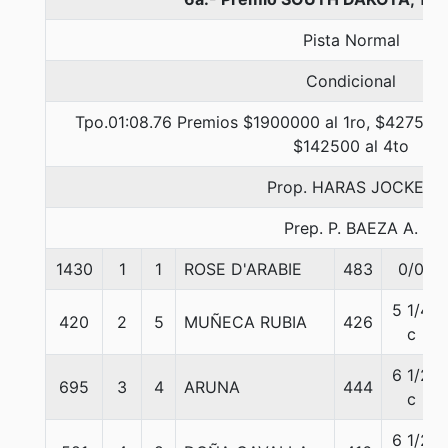
Pista Normal
Condicional
Tpo.01:08.76 Premios $1900000 al 1ro, $427500 
$142500 al 4to
Prop. HARAS JOCKEY
Prep. P. BAEZA A.
1430
1
1
ROSE D'ARABIE
483
0/0
5 1/4
420
2
5
MUÑECA RUBIA
426
c
6 1/2
695
3
4
ARUNA
444
c
6 1/2