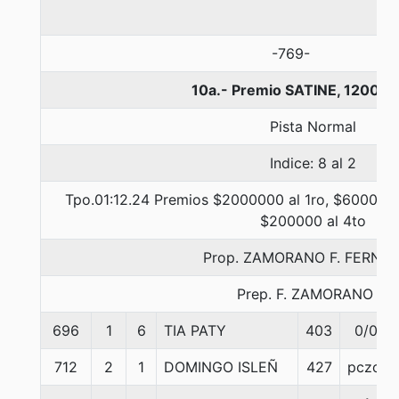
-769-
10a.- Premio SATINE, 1200 m
Pista Normal
Indice: 8 al 2
Tpo.01:12.24 Premios $2000000 al 1ro, $600000 
$200000 al 4to
Prop. ZAMORANO F. FERNA
Prep. F. ZAMORANO F.
696
1
6
TIA PATY
403
0/0
712
2
1
DOMINGO ISLEÑ
427
pczo.