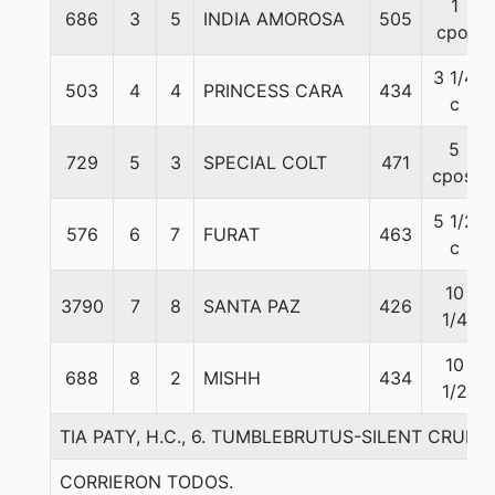
1
686
3
5
INDIA AMOROSA
505
cpo.
3 1/4
503
4
4
PRINCESS CARA
434
c
5
729
5
3
SPECIAL COLT
471
cpos.
5 1/2
576
6
7
FURAT
463
c
10
3790
7
8
SANTA PAZ
426
1/4
10
688
8
2
MISHH
434
1/2
TIA PATY, H.C., 6. TUMBLEBRUTUS-SILENT CRUIS
CORRIERON TODOS.