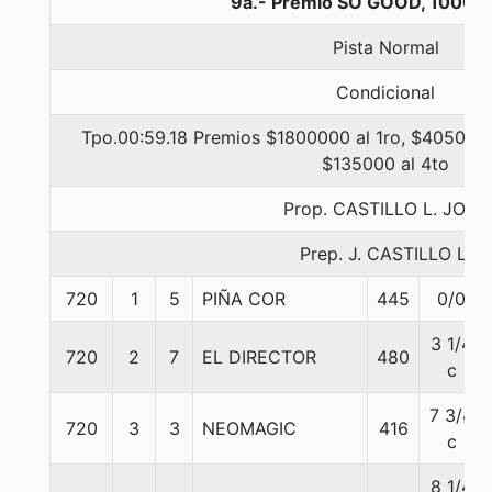
9a.- Premio SO GOOD, 1000 
Pista Normal
Condicional
Tpo.00:59.18 Premios $1800000 al 1ro, $405000 
$135000 al 4to
Prop. CASTILLO L. JOAO
Prep. J. CASTILLO L.
720
1
5
PIÑA COR
445
0/0
3 1/4
720
2
7
EL DIRECTOR
480
c
7 3/4
720
3
3
NEOMAGIC
416
c
8 1/4