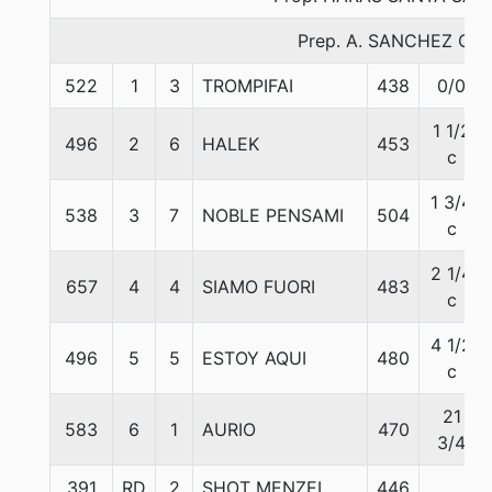
Prep. A. SANCHEZ Q.
522
1
3
TROMPIFAI
438
0/0
1 1/2
496
2
6
HALEK
453
c
1 3/4
538
3
7
NOBLE PENSAMI
504
c
2 1/4
657
4
4
SIAMO FUORI
483
c
4 1/2
496
5
5
ESTOY AQUI
480
c
21
583
6
1
AURIO
470
3/4
391
RD
2
SHOT MENZEL
446