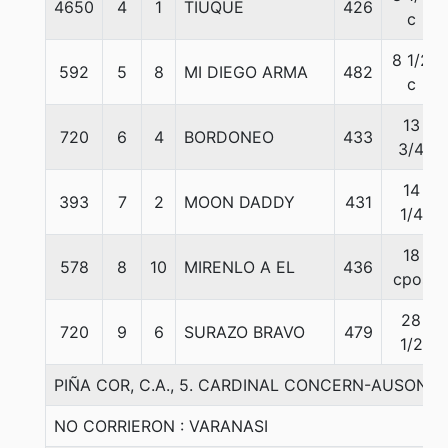
4650
4
1
TIUQUE
426
c
8 1/2
592
5
8
MI DIEGO ARMA
482
c
13
720
6
4
BORDONEO
433
3/4
14
393
7
2
MOON DADDY
431
1/4
18
578
8
10
MIRENLO A EL
436
cpos
28
720
9
6
SURAZO BRAVO
479
1/2
PIÑA COR, C.A., 5. CARDINAL CONCERN-AUSONI
NO CORRIERON : VARANASI