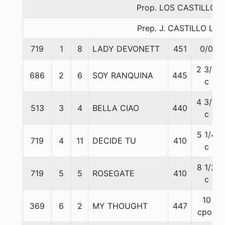
Prop. LOS CASTILLO
Prep. J. CASTILLO L.
719
1
8
LADY DEVONETT
451
0/0
2 3/4
686
2
6
SOY RANQUINA
445
c
4 3/4
513
3
4
BELLA CIAO
440
c
5 1/4
719
4
11
DECIDE TU
410
c
8 1/2
719
5
5
ROSEGATE
410
c
10
369
6
2
MY THOUGHT
447
cpos