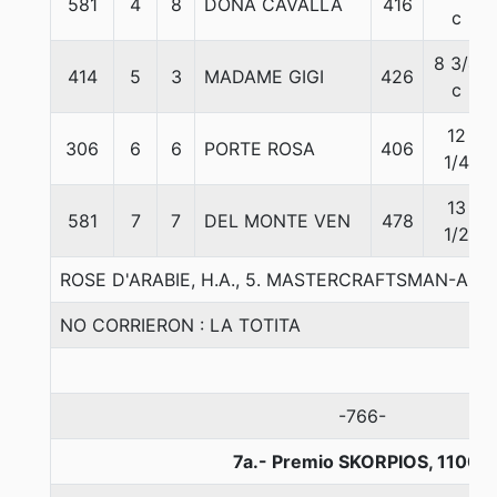
581
4
8
DOÑA CAVALLA
416
c
8 3/4
414
5
3
MADAME GIGI
426
c
12
306
6
6
PORTE ROSA
406
1/4
13
581
7
7
DEL MONTE VEN
478
1/2
ROSE D'ARABIE, H.A., 5. MASTERCRAFTSMAN-ARA
NO CORRIERON : LA TOTITA
-766-
7a.- Premio SKORPIOS, 1100 