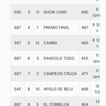
6
590
3
11
SHOW CARD
490
cpos.
8 3/4
687
4
1
PREMIO FINAL
497
c
8 3/4
587
5
12
CAMBA
480
c
11
687
6
3
DANDOLO TODO
455
cpos
11
687
7
2
CAMPEON CRUZA
471
cpos
12
545
8
10
APOLO DE BELV
466
1/2
13
687
9
5
EL COBRELOA
464