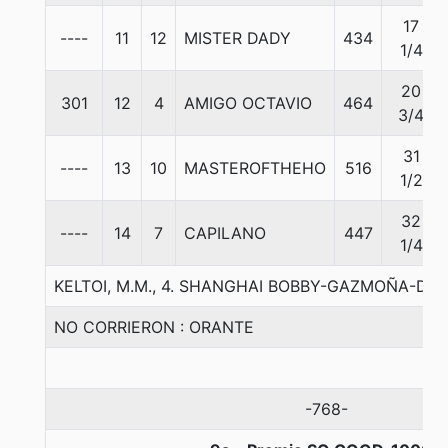
17
----
11
12
MISTER DADY
434
1/4
20
301
12
4
AMIGO OCTAVIO
464
3/4
31
----
13
10
MASTEROFTHEHO
516
1/2
32
----
14
7
CAPILANO
447
1/4
KELTOI, M.M., 4. SHANGHAI BOBBY-GAZMOÑA-DU
NO CORRIERON : ORANTE
-768-