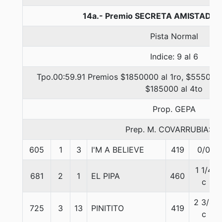
14a.- Premio SECRETA AMISTAD, 1
Pista Normal
Indice: 9 al 6
Tpo.00:59.91 Premios $1850000 al 1ro, $555000 
$185000 al 4to
Prop. GEPA
Prep. M. COVARRUBIAS E
605
1
3
I'M A BELIEVE
419
0/0
1 1/4
681
2
1
EL PIPA
460
c
2 3/4
725
3
13
PINITITO
419
c