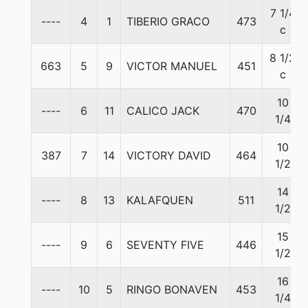
7 1/4
----
4
1
TIBERIO GRACO
473
c
8 1/2
663
5
9
VICTOR MANUEL
451
c
10
----
6
11
CALICO JACK
470
1/4
10
387
7
14
VICTORY DAVID
464
1/2
14
----
8
13
KALAFQUEN
511
1/2
15
----
9
6
SEVENTY FIVE
446
1/2
16
----
10
5
RINGO BONAVEN
453
1/4