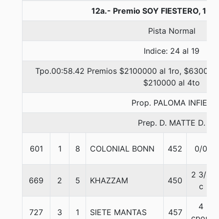
12a.- Premio SOY FIESTERO, 100
Pista Normal
Indice: 24 al 19
Tpo.00:58.42 Premios $2100000 al 1ro, $630000 
$210000 al 4to
Prop. PALOMA INFIEL
Prep. D. MATTE D.
601
1
8
COLONIAL BONN
452
0/0
2 3/4
669
2
5
KHAZZAM
450
c
4
727
3
1
SIETE MANTAS
457
cpos.