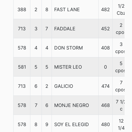
1/2
388
2
8
FAST LANE
482
Cbz
2
713
3
7
FADDALE
452
cpos
3
578
4
4
DON STORM
408
cpos.
5
581
5
5
MISTER LEO
0
cpos.
7
713
6
2
GALICIO
474
cpos.
7 1/2
578
7
6
MONJE NEGRO
468
c
12
578
8
9
SOY EL ELEGID
480
1/4