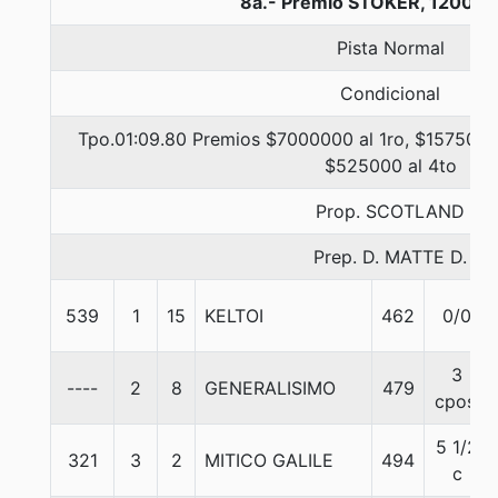
8a.- Premio STOKER, 1200 m
Pista Normal
Condicional
Tpo.01:09.80 Premios $7000000 al 1ro, $1575000 
$525000 al 4to
Prop. SCOTLAND
Prep. D. MATTE D.
539
1
15
KELTOI
462
0/0
3
----
2
8
GENERALISIMO
479
cpos.
5 1/2
321
3
2
MITICO GALILE
494
c