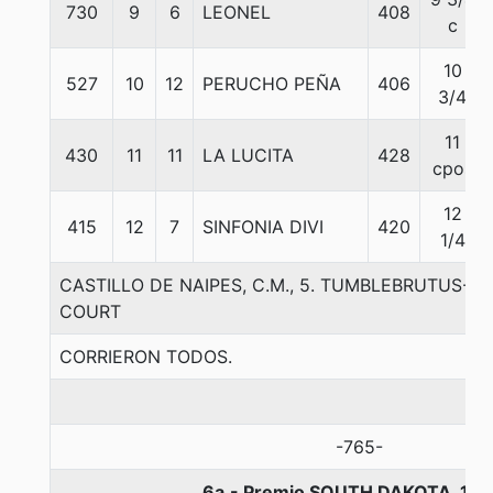
730
9
6
LEONEL
408
c
10
527
10
12
PERUCHO PEÑA
406
3/4
11
430
11
11
LA LUCITA
428
cpos
12
415
12
7
SINFONIA DIVI
420
1/4
CASTILLO DE NAIPES, C.M., 5. TUMBLEBRUTUS-
COURT
CORRIERON TODOS.
-765-
6a.- Premio SOUTH DAKOTA, 120