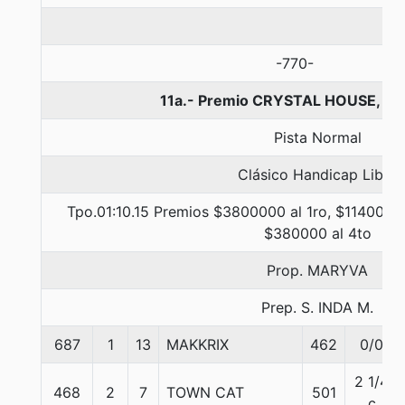
-770-
11a.- Premio CRYSTAL HOUSE, 12
Pista Normal
Clásico Handicap Libre
Tpo.01:10.15 Premios $3800000 al 1ro, $1140000 
$380000 al 4to
Prop. MARYVA
Prep. S. INDA M.
687
1
13
MAKKRIX
462
0/0
2 1/4
468
2
7
TOWN CAT
501
c