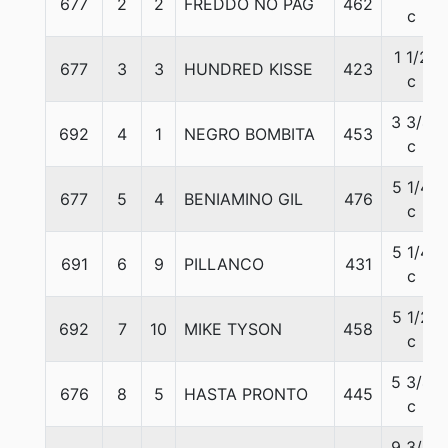
677
2
2
FREDDO NO PAG
462
c
1 1/2
677
3
3
HUNDRED KISSE
423
c
3 3/4
692
4
1
NEGRO BOMBITA
453
c
5 1/4
677
5
4
BENIAMINO GIL
476
c
5 1/4
691
6
9
PILLANCO
431
c
5 1/2
692
7
10
MIKE TYSON
458
c
5 3/4
676
8
5
HASTA PRONTO
445
c
9 3/4