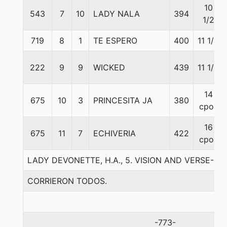
10
543
7
10
LADY NALA
394
1/2
719
8
1
TE ESPERO
400
11 1/4
222
9
9
WICKED
439
11 1/4
14
675
10
3
PRINCESITA JA
380
cpos
16
675
11
7
ECHIVERIA
422
cpos
LADY DEVONETTE, H.A., 5. VISION AND VERSE-S
CORRIERON TODOS.
-773-