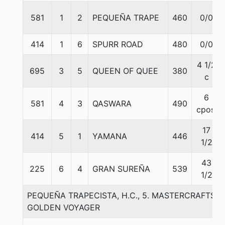
581
1
2
PEQUEÑA TRAPE
460
0/0
414
1
6
SPURR ROAD
480
0/0
4 1/2
695
3
5
QUEEN OF QUEE
380
c
6
581
4
3
QASWARA
490
cpos.
17
414
5
1
YAMANA
446
1/2
43
225
6
4
GRAN SUREÑA
539
1/2
PEQUEÑA TRAPECISTA, H.C., 5. MASTERCRAFTS
GOLDEN VOYAGER