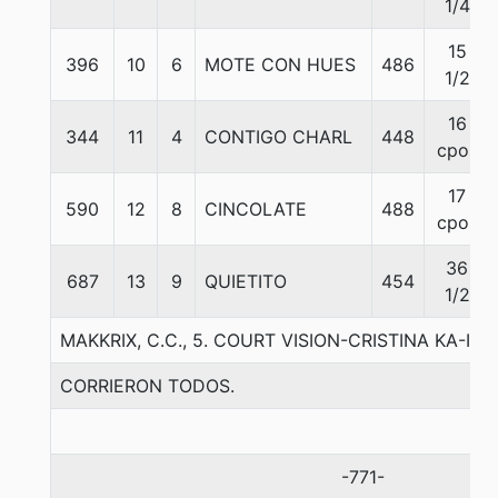
1/4
15
396
10
6
MOTE CON HUES
486
1/2
16
344
11
4
CONTIGO CHARL
448
cpos
17
590
12
8
CINCOLATE
488
cpos
36
687
13
9
QUIETITO
454
1/2
MAKKRIX, C.C., 5. COURT VISION-CRISTINA KA-I
CORRIERON TODOS.
-771-