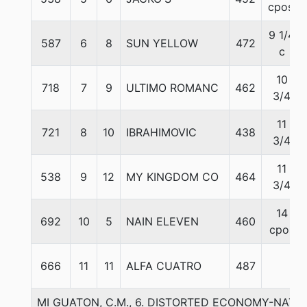
cpos.
9 1/4
587
6
8
SUN YELLOW
472
c
10
718
7
9
ULTIMO ROMANC
462
3/4
11
721
8
10
IBRAHIMOVIC
438
3/4
11
538
9
12
MY KINGDOM CO
464
3/4
14
692
10
5
NAIN ELEVEN
460
cpos
666
11
11
ALFA CUATRO
487
MI GUATON, C.M., 6. DISTORTED ECONOMY-NATHY