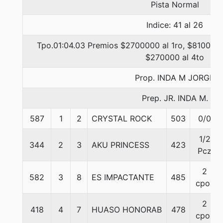
Pista Normal
Indice: 41 al 26
Tpo.01:04.03 Premios $2700000 al 1ro, $810000 
$270000 al 4to
Prop. INDA M JORGE
Prep. JR. INDA M.
587
1
2
CRYSTAL ROCK
503
0/0
1/2
344
2
3
AKU PRINCESS
423
Pcz
2
582
3
8
ES IMPACTANTE
485
cpos
2
418
4
7
HUASO HONORAB
478
cpos