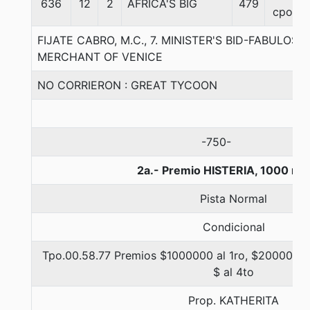
636
12
2
AFRICA'S BIG
479
cpos
FIJATE CABRO, M.C., 7. MINISTER'S BID-FABULOS
MERCHANT OF VENICE
NO CORRIERON : GREAT TYCOON
-750-
2a.- Premio HISTERIA, 1000 me
Pista Normal
Condicional
Tpo.00.58.77 Premios $1000000 al 1ro, $200000 al
$ al 4to
Prop. KATHERITA