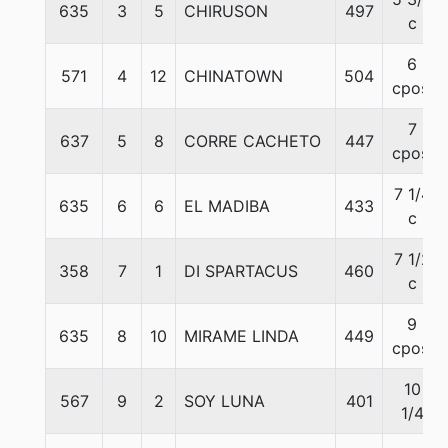
635
3
5
CHIRUSON
497
c
6
571
4
12
CHINATOWN
504
cpos.
7
637
5
8
CORRE CACHETO
447
cpos.
7 1/4
635
6
6
EL MADIBA
433
c
7 1/2
358
7
1
DI SPARTACUS
460
c
9
635
8
10
MIRAME LINDA
449
cpos.
10
567
9
2
SOY LUNA
401
1/4