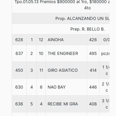
Tpo.01.05.13 Premios $900000 al 1ro, $180000 al 2d
4to
Prop. ALCANZANDO UN SUE
Prep. R. BELLO B.
628
1
12
AINOHA
426
0/0
637
2
10
THE ENGINEER
495
pczo.
1 1/4
450
3
11
GIRO ASIATICO
414
c
2 1/4
630
4
6
NAO BAY
446
c
3 1/4
636
5
4
RECIBE MI GRA
408
c