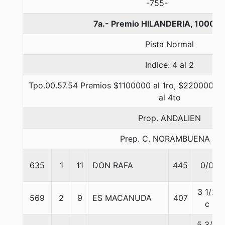
-755-
7a.- Premio HILANDERIA, 1000 m
Pista Normal
Indice: 4 al 2
Tpo.00.57.54 Premios $1100000 al 1ro, $220000 al 
al 4to
Prop. ANDALIEN
Prep. C. NORAMBUENA B.
635
1
11
DON RAFA
445
0/0
3 1/2
569
2
9
ES MACANUDA
407
c
5 3/4