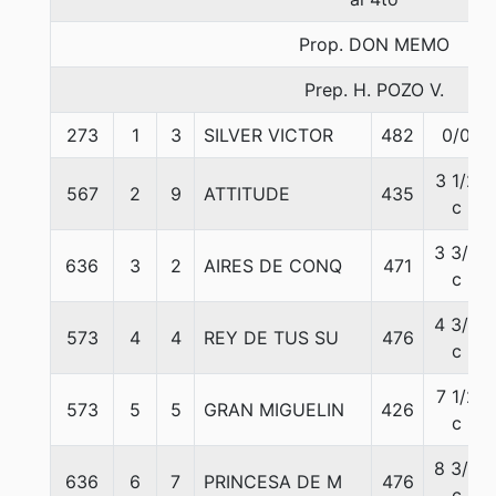
Prop. DON MEMO
Prep. H. POZO V.
273
1
3
SILVER VICTOR
482
0/0
3 1/2
567
2
9
ATTITUDE
435
c
3 3/4
636
3
2
AIRES DE CONQ
471
c
4 3/4
573
4
4
REY DE TUS SU
476
c
7 1/2
573
5
5
GRAN MIGUELIN
426
c
8 3/4
636
6
7
PRINCESA DE M
476
c