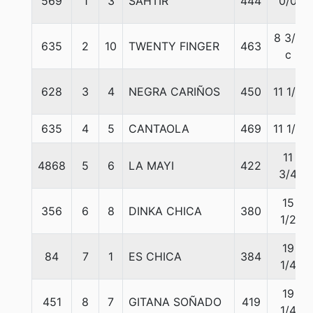
569
1
3
SAHTIR
444
0/0
8 3/4
635
2
10
TWENTY FINGER
463
c
628
3
4
NEGRA CARIÑOS
450
11 1/4
635
4
5
CANTAOLA
469
11 1/4
11
4868
5
6
LA MAYI
422
3/4
15
356
6
8
DINKA CHICA
380
1/2
19
84
7
1
ES CHICA
384
1/4
19
451
8
7
GITANA SOÑADO
419
1/4