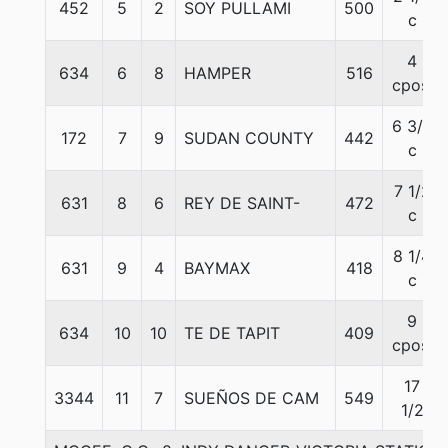
452
5
2
SOY PULLAMI
500
c
4
634
6
8
HAMPER
516
cpos.
6 3/4
172
7
9
SUDAN COUNTY
442
c
7 1/2
631
8
6
REY DE SAINT-
472
c
8 1/4
631
9
4
BAYMAX
418
c
9
634
10
10
TE DE TAPIT
409
cpos.
17
3344
11
7
SUEÑOS DE CAM
549
1/2