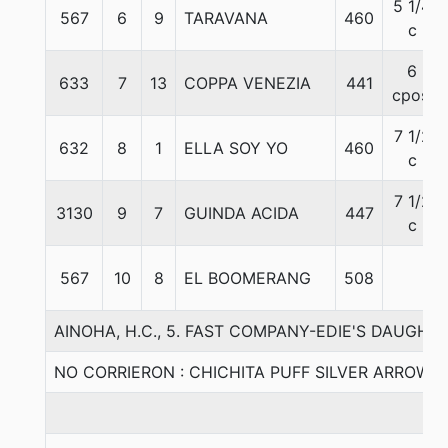
5 1/4
567
6
9
TARAVANA
460
c
6
633
7
13
COPPA VENEZIA
441
cpos.
7 1/2
632
8
1
ELLA SOY YO
460
c
7 1/2
3130
9
7
GUINDA ACIDA
447
c
567
10
8
EL BOOMERANG
508
AINOHA, H.C., 5. FAST COMPANY-EDIE'S DAUGHTE
NO CORRIERON : CHICHITA PUFF SILVER ARROW D