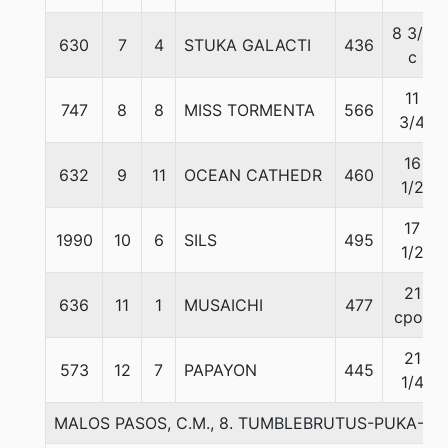
8 3/4
630
7
4
STUKA GALACTI
436
c
11
747
8
8
MISS TORMENTA
566
3/4
16
632
9
11
OCEAN CATHEDR
460
1/2
17
1990
10
6
SILS
495
1/2
21
636
11
1
MUSAICHI
477
cpos
21
573
12
7
PAPAYON
445
1/4
MALOS PASOS, C.M., 8. TUMBLEBRUTUS-PUKA-A. 