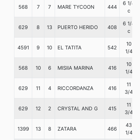
6 1/4
568
7
7
MARE TYCOON
444
c
6 1/4
629
8
13
PUERTO HERIDO
408
c
10
4591
9
10
EL TATITA
542
1/4
10
568
10
6
MISIIA MARINA
416
1/4
11
629
11
4
RICCORDANZA
416
3/4
11
629
12
2
CRYSTAL AND G
415
3/4
43
1399
13
8
ZATARA
466
1/4