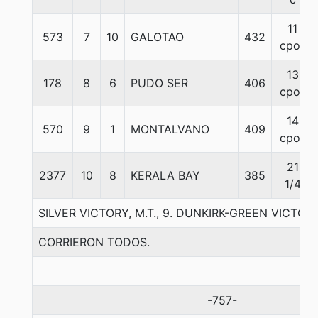
11
573
7
10
GALOTAO
432
cpos
13
178
8
6
PUDO SER
406
cpos
14
570
9
1
MONTALVANO
409
cpos
21
2377
10
8
KERALA BAY
385
1/4
SILVER VICTORY, M.T., 9. DUNKIRK-GREEN VICTO
CORRIERON TODOS.
-757-