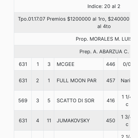
Indice: 20 al 2
Tpo.01.17.07 Premios $1200000 al 1ro, $240000 al 
al 4to
Prop. MORALES M. LUIS
Prep. A. ABARZUA C.
631
1
3
MCGEE
446
0/0
631
2
1
FULL MOON PAR
457
Nariz
1 1/4
569
3
5
SCATTO DI SOR
416
c
1 3/4
631
4
11
JUMAKOVSKY
450
c
2 1/4