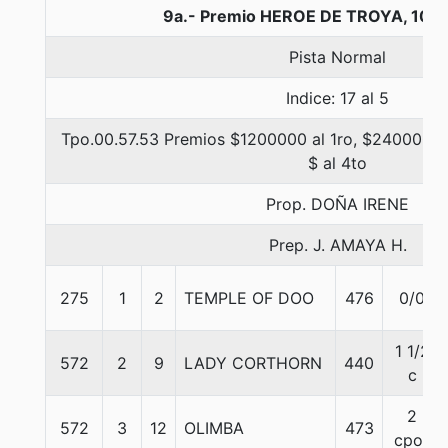
9a.- Premio HEROE DE TROYA, 100
Pista Normal
Indice: 17 al 5
Tpo.00.57.53 Premios $1200000 al 1ro, $240000 al
$ al 4to
Prop. DOÑA IRENE
Prep. J. AMAYA H.
275
1
2
TEMPLE OF DOO
476
0/0
1 1/2
572
2
9
LADY CORTHORN
440
c
2
572
3
12
OLIMBA
473
cpos