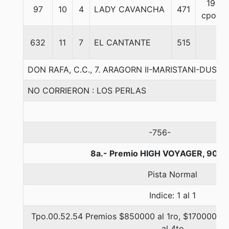
19
97
10
4
LADY CAVANCHA
471
cpos
632
11
7
EL CANTANTE
515
DON RAFA, C.C., 7. ARAGORN II-MARISTANI-DUSH
NO CORRIERON : LOS PERLAS
-756-
8a.- Premio HIGH VOYAGER, 900 
Pista Normal
Indice: 1 al 1
Tpo.00.52.54 Premios $850000 al 1ro, $170000 al 
al 4to