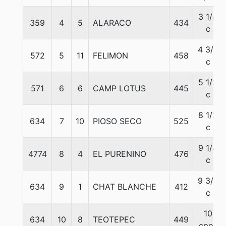
3 1/4
359
4
5
ALARACO
434
c
4 3/4
572
5
11
FELIMON
458
c
5 1/2
571
6
6
CAMP LOTUS
445
c
8 1/2
634
7
10
PIOSO SECO
525
c
9 1/4
4774
8
4
EL PURENINO
476
c
9 3/4
634
9
1
CHAT BLANCHE
412
c
10
634
10
8
TEOTEPEC
449
cpos