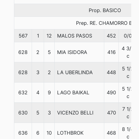
Prop. BASICO
Prep. RE. CHAMORRO B.
567
1
12
MALOS PASOS
452
0/0
4 3/4
628
2
5
MIA ISIDORA
416
c
5 1/2
628
3
2
LA UBERLINDA
448
c
5 1/2
632
4
9
LAGO BAIKAL
490
c
7 1/2
630
5
3
VICENZO BELLI
470
c
8 1/4
636
6
10
LOTHBROK
468
c