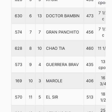
cpos.
7 1/2
630
6
13
DOCTOR BAMBIN
473
c
7 1/2
574
7
7
GRAN PANCHITO
456
c
628
8
10
CHAO TIA
460
11 1/2
13
573
9
4
GUERRERA BRAV
435
cpos
16
169
10
3
MAROLE
406
3/4
18
570
11
5
EL SIR
513
1/2
25