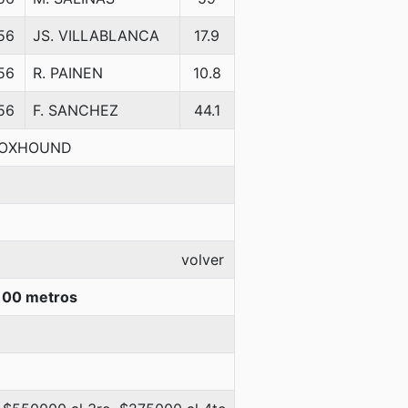
56
JS. VILLABLANCA
17.9
56
R. PAINEN
10.8
56
F. SANCHEZ
44.1
-FOXHOUND
volver
100 metros