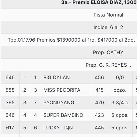
3a.- Premio ELOISA DIAZ, 130
Pista Normal
Indice: 6 al 2
Tpo.01.17.96 Premios $1390000 al 1ro, $417000 al 2do,
Prop. CATHY
Prep. G. R. REYES I.
646
1
1
BIG DYLAN
456
0/0
555
2
3
MISS PECORITA
415
pczo.
395
3
7
PYONGYANG
470
3 3/4 c
646
4
4
SUPER BAMBINO
423
5 cpos.
617
5
6
LUCKY LIQN
445
5 cpos.