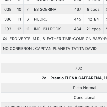
638
10
7
ES SOBRINA
467
9 cpos.
386
11
6
PILORO
445
12 1/4
193
12
11
INGLISH ROCK
484
21 cpos
QUIERO VERTE, M.R., 6. FATHER TIME-COME ON BABY
NO CORRIERON : CAPITAN PLANETA TATITA DAVID
-732-
2a.- Premio ELENA CAFFARENA, 1
Pista Normal
Condicional