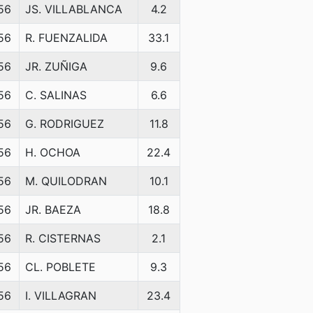
56
JS. VILLABLANCA
4.2
56
R. FUENZALIDA
33.1
56
JR. ZUÑIGA
9.6
56
C. SALINAS
6.6
56
G. RODRIGUEZ
11.8
56
H. OCHOA
22.4
56
M. QUILODRAN
10.1
56
JR. BAEZA
18.8
56
R. CISTERNAS
2.1
56
CL. POBLETE
9.3
56
I. VILLAGRAN
23.4