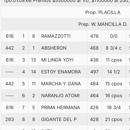
Tpo.01.09.68 Premios $5500000 al 1ro, $1100000 al 2do,
Prop. PLACILLA
Prep. W. MANCILLA D.
616
1
6
RAMAZZOTTI
476
0/0
442
2
1
ABSHERON
468
8 3/4 c
616
3
13
MI LINDA YOYI
436
11 cpos
----
4
14
ESTOY ENAMORA
497
14 1/2
442
5
11
MARCHA Y GANA
484
15 cpos
----
6
2
NARANJO ATOMI
464
16 cpos
616
7
5
PRIMA HERMANA
426
18 3/4
263
8
8
GIGANTE DEL P
428
21 cpos