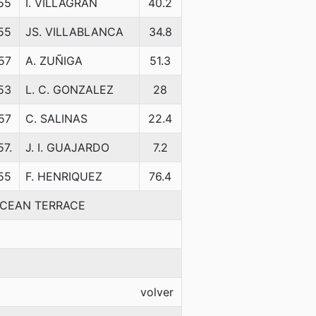
55
I. VILLAGRAN
40.2
55
JS. VILLABLANCA
34.8
57
A. ZUÑIGA
51.3
53
L. C. GONZALEZ
28
57
C. SALINAS
22.4
57.
J. I. GUAJARDO
7.2
55
F. HENRIQUEZ
76.4
-OCEAN TERRACE
volver