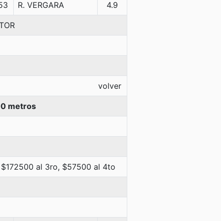
53
R. VERGARA
4.9
NTOR
volver
00 metros
 $172500 al 3ro, $57500 al 4to