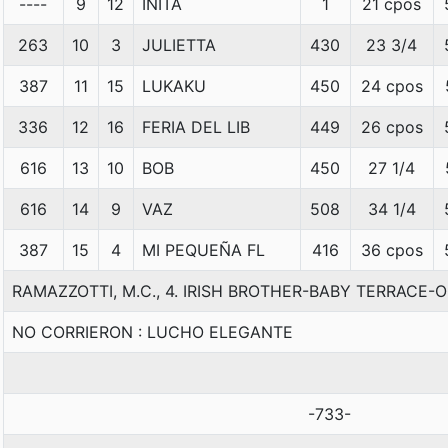
----
9
12
INITA
1
21 cpos
263
10
3
JULIETTA
430
23 3/4
387
11
15
LUKAKU
450
24 cpos
336
12
16
FERIA DEL LIB
449
26 cpos
616
13
10
BOB
450
27 1/4
616
14
9
VAZ
508
34 1/4
387
15
4
MI PEQUEÑA FL
416
36 cpos
RAMAZZOTTI, M.C., 4. IRISH BROTHER-BABY TERRACE
NO CORRIERON : LUCHO ELEGANTE
-733-