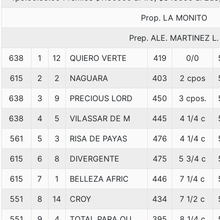
Prop. LA MONITO
Prep. ALE. MARTINEZ L.
638
1
12
QUIERO VERTE
419
0/0
615
2
2
NAGUARA
403
2 cpos
638
3
9
PRECIOUS LORD
450
3 cpos.
638
4
5
VILASSAR DE M
445
4 1/4 c
561
5
3
RISA DE PAYAS
476
4 1/4 c
615
6
8
DIVERGENTE
475
5 3/4 c
615
7
1
BELLEZA AFRIC
446
7 1/4 c
551
8
14
CROY
434
7 1/2 c
551
9
4
TOTAL PARA QU
395
8 1/4 c