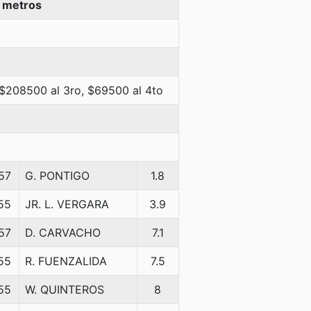
0 metros
 $208500 al 3ro, $69500 al 4to
57
G. PONTIGO
1.8
55
JR. L. VERGARA
3.9
57
D. CARVACHO
7.1
55
R. FUENZALIDA
7.5
55
W. QUINTEROS
8