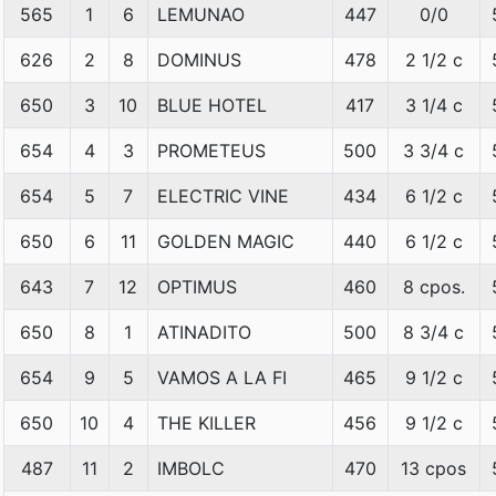
565
1
6
LEMUNAO
447
0/0
626
2
8
DOMINUS
478
2 1/2 c
650
3
10
BLUE HOTEL
417
3 1/4 c
654
4
3
PROMETEUS
500
3 3/4 c
654
5
7
ELECTRIC VINE
434
6 1/2 c
650
6
11
GOLDEN MAGIC
440
6 1/2 c
643
7
12
OPTIMUS
460
8 cpos.
650
8
1
ATINADITO
500
8 3/4 c
654
9
5
VAMOS A LA FI
465
9 1/2 c
650
10
4
THE KILLER
456
9 1/2 c
487
11
2
IMBOLC
470
13 cpos