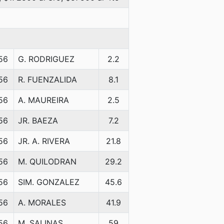
56
G. RODRIGUEZ
2.2
56
R. FUENZALIDA
8.1
56
A. MAUREIRA
2.5
56
JR. BAEZA
7.2
56
JR. A. RIVERA
21.8
56
M. QUILODRAN
29.2
56
SIM. GONZALEZ
45.6
56
A. MORALES
41.9
56
M. SALINAS
59