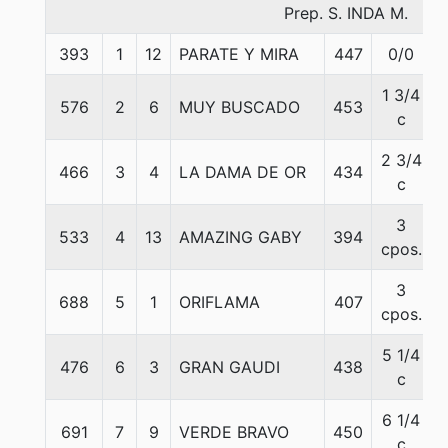
Prep. S. INDA M.
393
1
12
PARATE Y MIRA
447
0/0
1 3/4
576
2
6
MUY BUSCADO
453
c
2 3/4
466
3
4
LA DAMA DE OR
434
c
3
533
4
13
AMAZING GABY
394
cpos.
3
688
5
1
ORIFLAMA
407
cpos.
5 1/4
476
6
3
GRAN GAUDI
438
c
6 1/4
691
7
9
VERDE BRAVO
450
c