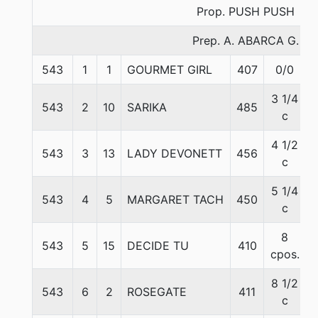
Prop. PUSH PUSH
Prep. A. ABARCA G.
543
1
1
GOURMET GIRL
407
0/0
3 1/4
543
2
10
SARIKA
485
c
4 1/2
543
3
13
LADY DEVONETT
456
c
5 1/4
543
4
5
MARGARET TACH
450
c
8
543
5
15
DECIDE TU
410
cpos.
8 1/2
543
6
2
ROSEGATE
411
c