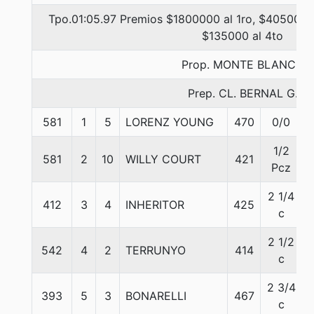
Tpo.01:05.97 Premios $1800000 al 1ro, $405000 a
$135000 al 4to
Prop. MONTE BLANCO
Prep. CL. BERNAL G.
581
1
5
LORENZ YOUNG
470
0/0
1/2
581
2
10
WILLY COURT
421
Pcz
2 1/4
412
3
4
INHERITOR
425
c
2 1/2
542
4
2
TERRUNYO
414
c
2 3/4
393
5
3
BONARELLI
467
c