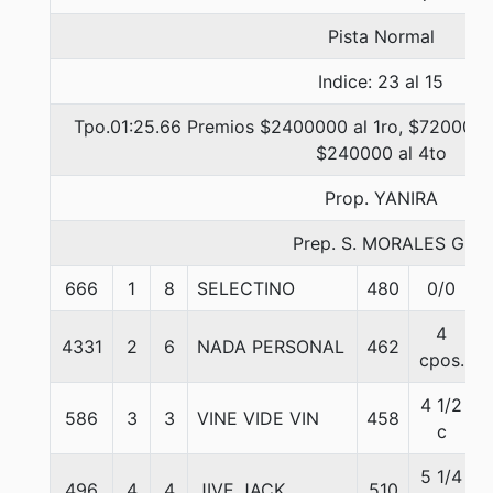
Pista Normal
Indice: 23 al 15
Tpo.01:25.66 Premios $2400000 al 1ro, $720000 a
$240000 al 4to
Prop. YANIRA
Prep. S. MORALES G.
666
1
8
SELECTINO
480
0/0
4
4331
2
6
NADA PERSONAL
462
cpos.
4 1/2
586
3
3
VINE VIDE VIN
458
c
5 1/4
496
4
4
JIVE JACK
510