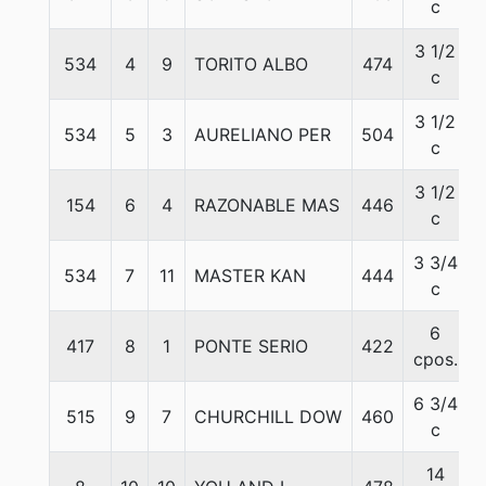
c
3 1/2
534
4
9
TORITO ALBO
474
c
3 1/2
534
5
3
AURELIANO PER
504
c
3 1/2
154
6
4
RAZONABLE MAS
446
c
3 3/4
534
7
11
MASTER KAN
444
c
6
417
8
1
PONTE SERIO
422
cpos.
6 3/4
515
9
7
CHURCHILL DOW
460
c
14