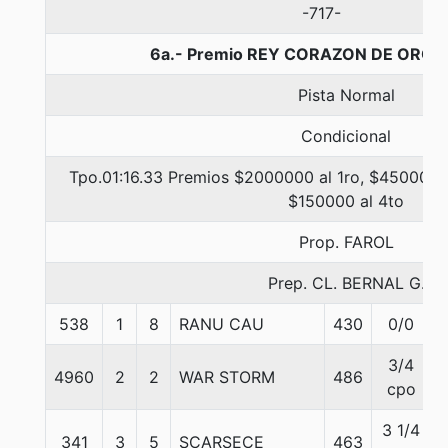
-717-
6a.- Premio REY CORAZON DE ORO, 
Pista Normal
Condicional
Tpo.01:16.33 Premios $2000000 al 1ro, $450000 a
$150000 al 4to
Prop. FAROL
Prep. CL. BERNAL G.
538
1
8
RANU CAU
430
0/0
3/4
4960
2
2
WAR STORM
486
cpo
3 1/4
341
3
5
SCARSECE
463