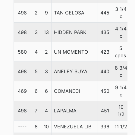
3 1/4
498
2
9
TAN CELOSA
445
c
4 1/4
498
3
13
HIDDEN PARK
435
c
5
580
4
2
UN MOMENTO
423
cpos.
8 3/4
498
5
3
ANELEY SUYAI
440
c
9 1/4
469
6
6
COMANECI
450
c
10
498
7
4
LAPALMA
451
1/2
----
8
10
VENEZUELA LIB
396
11 1/2