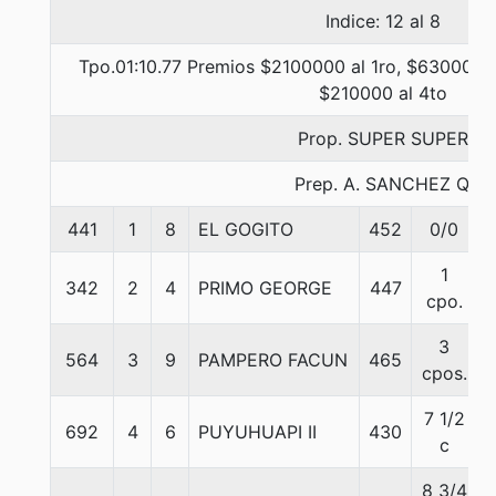
Indice: 12 al 8
Tpo.01:10.77 Premios $2100000 al 1ro, $630000 a
$210000 al 4to
Prop. SUPER SUPER
Prep. A. SANCHEZ Q.
441
1
8
EL GOGITO
452
0/0
1
342
2
4
PRIMO GEORGE
447
cpo.
3
564
3
9
PAMPERO FACUN
465
cpos.
7 1/2
692
4
6
PUYUHUAPI II
430
c
8 3/4