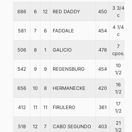
3 3/4
686
6
12
RED DADDY
450
c
4 1/4
581
7
6
FADDALE
454
c
7
506
8
1
GALICIO
478
cpos.
10
542
9
9
REGENSBURG
454
1/2
16
656
10
8
HERMANECKE
420
1/2
17
412
11
11
FIRULERO
361
1/2
21
518
12
7
CABO SEGUNDO
403
1/2