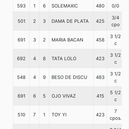
593
1
6
SOLEMAXIC
480
0/0
3/4
501
2
3
DAMA DE PLATA
425
cpo
3 1/2
691
3
2
MARIA BACAN
458
c
3 1/2
692
4
8
TATA LOLO
423
c
3 1/2
548
4
9
BESO DE DISCU
483
c
5 1/2
691
6
5
OJO VIVAZ
415
c
7
510
7
1
TOY YI
423
cpos.