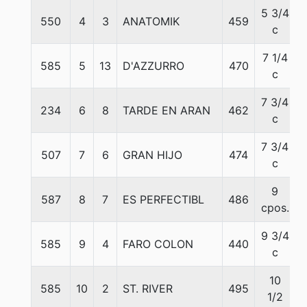
5 3/4
550
4
3
ANATOMIK
459
c
7 1/4
585
5
13
D'AZZURRO
470
c
7 3/4
234
6
8
TARDE EN ARAN
462
c
7 3/4
507
7
6
GRAN HIJO
474
c
9
587
8
7
ES PERFECTIBL
486
cpos.
9 3/4
585
9
4
FARO COLON
440
c
10
585
10
2
ST. RIVER
495
1/2