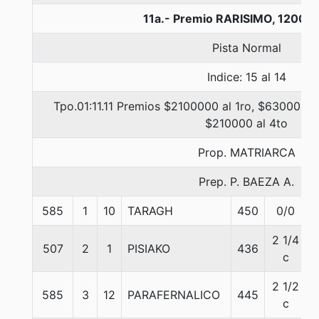
11a.- Premio RARISIMO, 1200 
Pista Normal
Indice: 15 al 14
Tpo.01:11.11 Premios $2100000 al 1ro, $630000 a
$210000 al 4to
Prop. MATRIARCA
Prep. P. BAEZA A.
585
1
10
TARAGH
450
0/0
2 1/4
507
2
1
PISIAKO
436
c
2 1/2
585
3
12
PARAFERNALICO
445
c