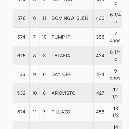
c
6 1/4
576
6
11
DOMINGO ISLEÑ
433
c
7
674
7
10
PUMP IT
396
cpos.
8 1/4
675
8
3
LATAKIA
424
c
9
136
9
6
DAY OFF
474
cpos.
12
532
10
8
ARIOVISTO
427
1/2
13
674
11
7
PILLAZO
458
1/2
14