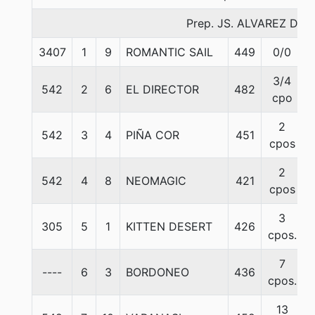
Prep. JS. ALVAREZ D.
3407
1
9
ROMANTIC SAIL
449
0/0
3/4
542
2
6
EL DIRECTOR
482
cpo
2
542
3
4
PIÑA COR
451
cpos
2
542
4
8
NEOMAGIC
421
cpos
3
305
5
1
KITTEN DESERT
426
cpos.
7
----
6
3
BORDONEO
436
cpos.
13