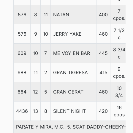
7
576
8
11
NATAN
400
cpos.
7 1/2
576
9
10
JERRY YAKE
460
c
8 3/4
609
10
7
ME VOY EN BAR
445
c
9
688
11
2
GRAN TIGRESA
415
cpos.
10
664
12
5
GRAN CERATI
460
3/4
16
4436
13
8
SILENT NIGHT
420
cpos
PARATE Y MIRA, M.C., 5. SCAT DADDY-CHEEKY-L