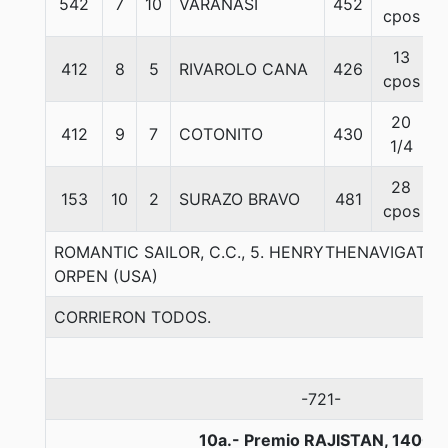
542
7
10
VARANASI
452
cpos
13
412
8
5
RIVAROLO CANA
426
cpos
20
412
9
7
COTONITO
430
1/4
28
153
10
2
SURAZO BRAVO
481
cpos
ROMANTIC SAILOR, C.C., 5. HENRYTHENAVIGATO
ORPEN (USA)
CORRIERON TODOS.
-721-
10a.- Premio RAJISTAN, 1400 