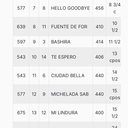
8 3/4
577
7
8
HELLO GOODBYE
456
c
10
639
8
11
FUENTE DE FOR
410
1/2
597
9
3
BASHIRA
414
11 1/2
13
543
10
14
TE ESPERO
406
cpos
14
543
11
6
CIUDAD BELLA
440
1/2
15
577
12
9
MICHELADA SAB
440
cpos
15
675
13
12
MI LINDURA
400
1/2
24