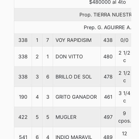
$480000 al 4to
Prop. TIERRA NUESTRA
Prep. G. AGUIRRE A.
338
1
7
VOY RAPIDISIM
438
0/0
2 1/2
338
2
1
DON VITTO
480
c
2 1/2
338
3
6
BRILLO DE SOL
478
c
3 1/4
190
4
3
GRITO GANADOR
461
c
9
422
5
5
MUGLER
497
cpos.
12
541
6
4
INDIO MARAVIL
489