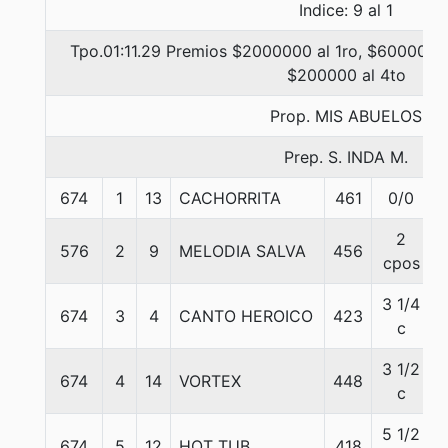
Indice: 9 al 1
Tpo.01:11.29 Premios $2000000 al 1ro, $600000 a
$200000 al 4to
Prop. MIS ABUELOS
Prep. S. INDA M.
674
1
13
CACHORRITA
461
0/0
2
576
2
9
MELODIA SALVA
456
cpos
3 1/4
674
3
4
CANTO HEROICO
423
c
3 1/2
674
4
14
VORTEX
448
c
5 1/2
674
5
12
HOT TUB
418