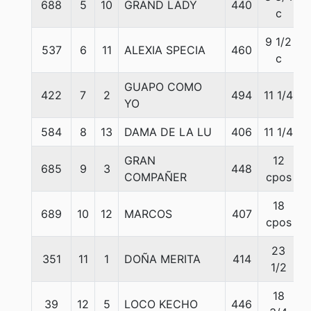
688
5
10
GRAND LADY
440
c
9 1/2
537
6
11
ALEXIA SPECIA
460
c
GUAPO COMO
422
7
2
494
11 1/4
YO
584
8
13
DAMA DE LA LU
406
11 1/4
GRAN
12
685
9
3
448
COMPAÑER
cpos
18
689
10
12
MARCOS
407
cpos
23
351
11
1
DOÑA MERITA
414
1/2
18
39
12
5
LOCO KECHO
446