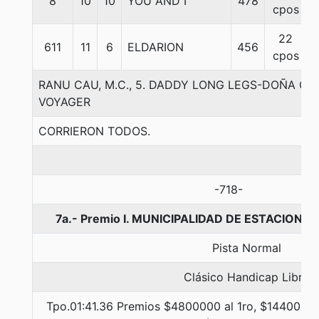
8
10
10
YOU AND I
478
cpos
22
611
11
6
ELDARION
456
cpos
RANU CAU, M.C., 5. DADDY LONG LEGS-DOÑA C
VOYAGER
CORRIERON TODOS.
-718-
7a.- Premio I. MUNICIPALIDAD DE ESTACION C
Pista Normal
Clásico Handicap Libre
Tpo.01:41.36 Premios $4800000 al 1ro, $1440000 