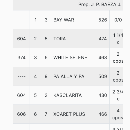
Prep. J. P. BAEZA J.
----
1
3
BAY WAR
526
0/0
1 1/4
604
2
5
TORA
474
c
2
374
3
6
WHITE SELENE
468
cpos
2
----
4
9
PA ALLA Y PA
509
cpos
2 3/4
604
5
2
KASCLARITA
430
c
4
606
6
7
XCARET PLUS
466
cpos.
4 3/4