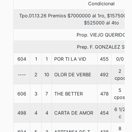
Condicional
Tpo.01.13.26 Premios $7000000 al 1ro, $1575000 a
$525000 al 4to
Prop. VIEJO QUERIDO
Prep. F. GONZALEZ S.
604
1
1
POR TI LA VID
455
0/0
2
----
2
10
OLOR DE VERBE
492
cpos
5
606
3
7
THE BETTER
478
cpos.
6 1/2
498
4
4
CARTA DE AMOR
454
c
8