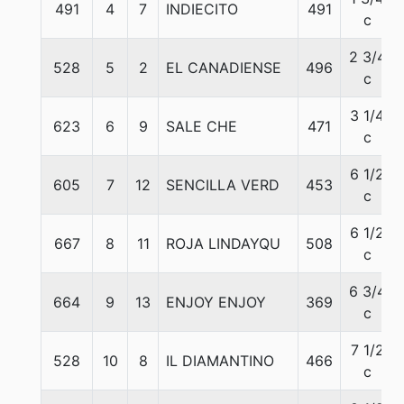
491
4
7
INDIECITO
491
c
2 3/4
528
5
2
EL CANADIENSE
496
c
3 1/4
623
6
9
SALE CHE
471
c
6 1/2
605
7
12
SENCILLA VERD
453
c
6 1/2
667
8
11
ROJA LINDAYQU
508
c
6 3/4
664
9
13
ENJOY ENJOY
369
c
7 1/2
528
10
8
IL DIAMANTINO
466
c