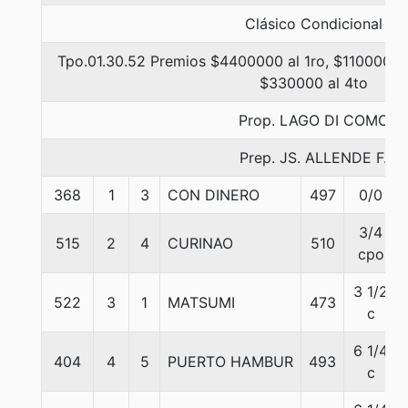
Clásico Condicional
Tpo.01.30.52 Premios $4400000 al 1ro, $1100000 
$330000 al 4to
Prop. LAGO DI COMO
Prep. JS. ALLENDE F.
368
1
3
CON DINERO
497
0/0
3/4
515
2
4
CURINAO
510
cpo
3 1/2
522
3
1
MATSUMI
473
c
6 1/4
404
4
5
PUERTO HAMBUR
493
c