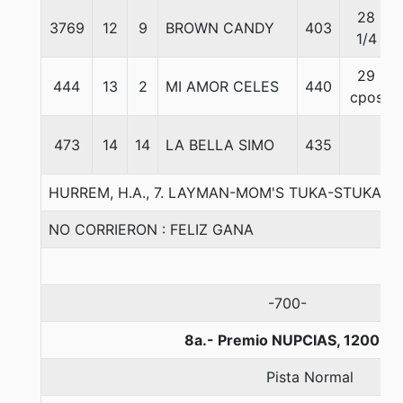
28
3769
12
9
BROWN CANDY
403
1/4
29
444
13
2
MI AMOR CELES
440
cpos
473
14
14
LA BELLA SIMO
435
HURREM, H.A., 7. LAYMAN-MOM'S TUKA-STUKA II
NO CORRIERON : FELIZ GANA
-700-
8a.- Premio NUPCIAS, 1200 m
Pista Normal