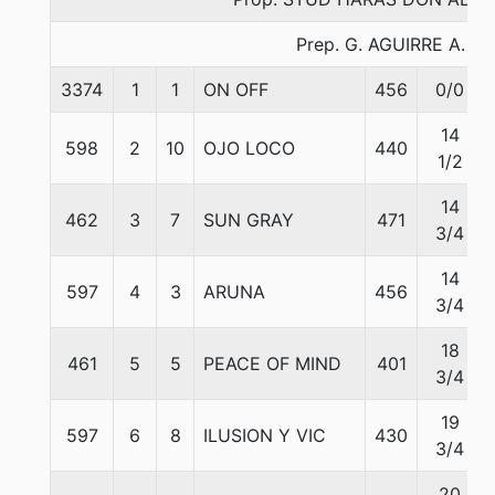
Prep. G. AGUIRRE A.
3374
1
1
ON OFF
456
0/0
14
598
2
10
OJO LOCO
440
1/2
14
462
3
7
SUN GRAY
471
3/4
14
597
4
3
ARUNA
456
3/4
18
461
5
5
PEACE OF MIND
401
3/4
19
597
6
8
ILUSION Y VIC
430
3/4
20