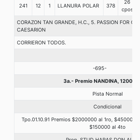
26
241
12
1
LLANURA POLAR
378
cpos
CORAZON TAN GRANDE, H.C., 5. PASSION FOR G
CAESARION
CORRIERON TODOS.
-695-
3a.- Premio NANDINA, 1200 m
Pista Normal
Condicional
Tpo.01.10.91 Premios $2000000 al 1ro, $450000 a
$150000 al 4to
Prop. STUD HARAS DON ALB