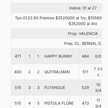
Indice: 31 al 27
Tpo.01.22.60 Premios $3520000 al 1ro, $1056000 
$352000 al 4to
Prop. VALENCIA
Prep. CL. BERNAL G.
471
1
1
HAPPY BUNNY
464
0/0
7 1/4
400
2
2
QUITRALMAN
511
c
10
515
3
3
FUTANGUE
529
3/4
11
515
4
5
PISTOLA FLORE
473
3/4