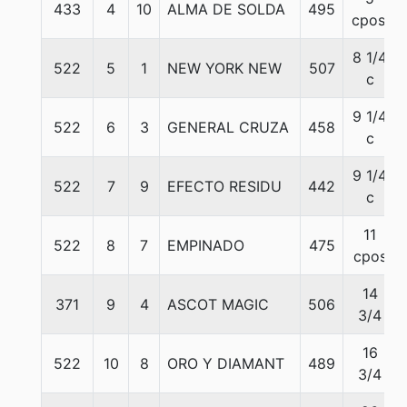
433
4
10
ALMA DE SOLDA
495
cpos.
8 1/4
522
5
1
NEW YORK NEW
507
c
9 1/4
522
6
3
GENERAL CRUZA
458
c
9 1/4
522
7
9
EFECTO RESIDU
442
c
11
522
8
7
EMPINADO
475
cpos
14
371
9
4
ASCOT MAGIC
506
3/4
16
522
10
8
ORO Y DIAMANT
489
3/4