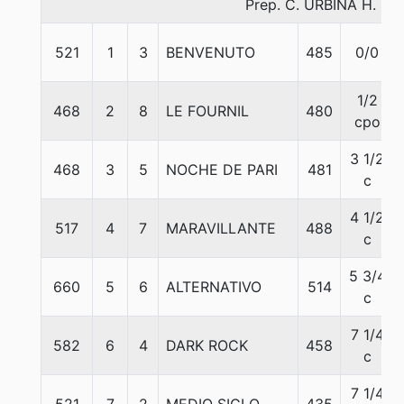
Prep. C. URBINA H.
521
1
3
BENVENUTO
485
0/0
1/2
468
2
8
LE FOURNIL
480
cpo
3 1/2
468
3
5
NOCHE DE PARI
481
c
4 1/2
517
4
7
MARAVILLANTE
488
c
5 3/4
660
5
6
ALTERNATIVO
514
c
7 1/4
582
6
4
DARK ROCK
458
c
7 1/4