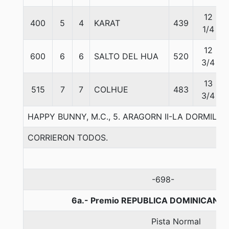
12
400
5
4
KARAT
439
1/4
12
600
6
6
SALTO DEL HUA
520
3/4
13
515
7
7
COLHUE
483
3/4
HAPPY BUNNY, M.C., 5. ARAGORN II-LA DORMILO
CORRIERON TODOS.
-698-
6a.- Premio REPUBLICA DOMINICANA,
Pista Normal