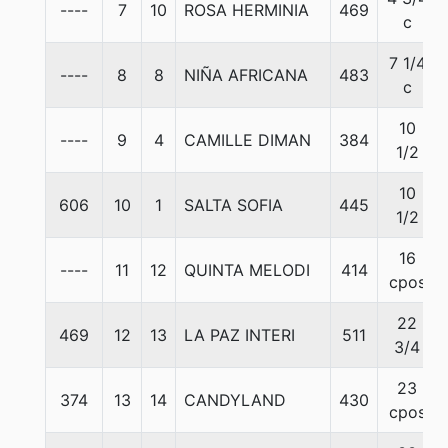
----
7
10
ROSA HERMINIA
469
c
7 1/4
----
8
8
NIÑA AFRICANA
483
c
10
----
9
4
CAMILLE DIMAN
384
1/2
10
606
10
1
SALTA SOFIA
445
1/2
16
----
11
12
QUINTA MELODI
414
cpos
22
469
12
13
LA PAZ INTERI
511
3/4
23
374
13
14
CANDYLAND
430
cpos