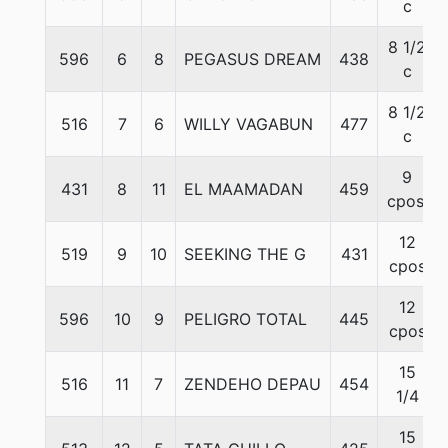
c
8 1/2
596
6
8
PEGASUS DREAM
438
c
8 1/2
516
7
6
WILLY VAGABUN
477
c
9
431
8
11
EL MAAMADAN
459
cpos.
12
519
9
10
SEEKING THE G
431
cpos
12
596
10
9
PELIGRO TOTAL
445
cpos
15
516
11
7
ZENDEHO DEPAU
454
1/4
15