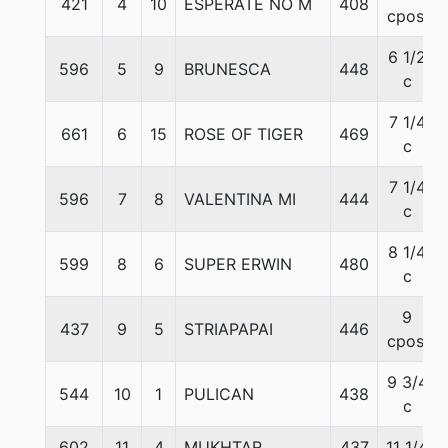
421
4
10
ESPERATE NO M
408
cpos.
6 1/2
596
5
9
BRUNESCA
448
c
7 1/4
661
6
15
ROSE OF TIGER
469
c
7 1/4
596
7
8
VALENTINA MI
444
c
8 1/4
599
8
6
SUPER ERWIN
480
c
9
437
9
5
STRIAPAPAI
446
cpos.
9 3/4
544
10
1
PULICAN
438
c
602
11
4
MUKHTAR
437
11 1/4