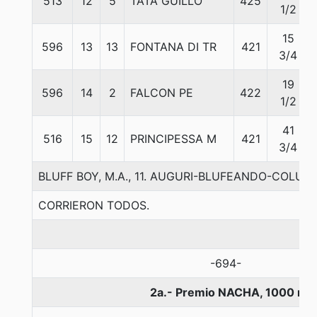
513
12
5
TATA GUILLO
425
1/2
15
596
13
13
FONTANA DI TR
421
3/4
19
596
14
2
FALCON PE
422
1/2
41
516
15
12
PRINCIPESSA M
421
3/4
BLUFF BOY, M.A., 11. AUGURI-BLUFEANDO-COLUM
CORRIERON TODOS.
-694-
2a.- Premio NACHA, 1000 me