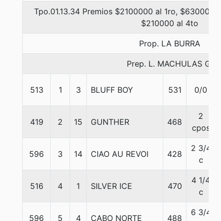
Tpo.01.13.34 Premios $2100000 al 1ro, $630000 a
$210000 al 4to
Prop. LA BURRA
Prep. L. MACHULAS G.
513
1
3
BLUFF BOY
531
0/0
2
419
2
15
GUNTHER
468
cpos
2 3/4
596
3
14
CIAO AU REVOI
428
c
4 1/4
516
4
1
SILVER ICE
470
c
6 3/4
596
5
4
CABO NORTE
488