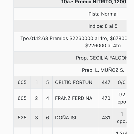
10a.- Premio NITRITO, 1200 m
Pista Normal
Indice: 8 al 5
Tpo.01.12.63 Premios $2260000 al 1ro, $678000 a
$226000 al 4to
Prop. CECILIA FALCONI
Prep. L. MUÑOZ S.
605
1
5
CELTIC FORTUN
447
0/0
1/2
605
2
4
FRANZ FERDINA
470
cpo
1
525
3
6
DOÑA ISI
431
cpo.
1 3/4