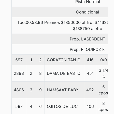
Pista Normal
Condicional
Tpo.00.58.96 Premios $1850000 al 1ro, $416250 a
$138750 al 4to
Prop. LASERDENT
Prep. R. QUIROZ F.
597
1
2
CORAZON TAN G
416
0/0
3 1/4
2893
2
8
DAMA DE BASTO
451
c
5
4806
3
9
HAMSAAT BABY
492
cpos.
8
597
4
6
OJITOS DE LUC
406
cpos.