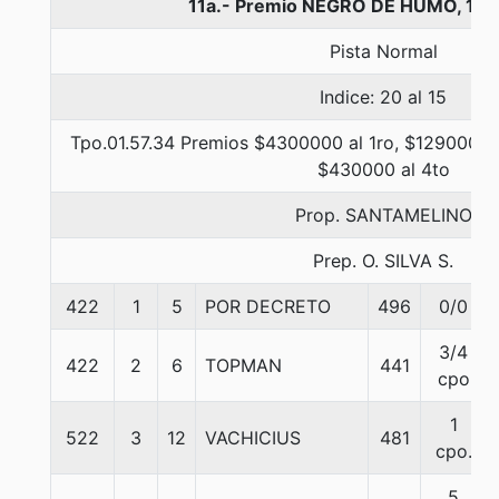
11a.- Premio NEGRO DE HUMO, 190
Pista Normal
Indice: 20 al 15
Tpo.01.57.34 Premios $4300000 al 1ro, $1290000 
$430000 al 4to
Prop. SANTAMELINO
Prep. O. SILVA S.
422
1
5
POR DECRETO
496
0/0
3/4
422
2
6
TOPMAN
441
cpo
1
522
3
12
VACHICIUS
481
cpo.
5