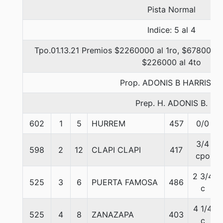
Pista Normal
Indice: 5 al 4
Tpo.01.13.21 Premios $2260000 al 1ro, $678000 a
$226000 al 4to
Prop. ADONIS B HARRISON
Prep. H. ADONIS B.
602
1
5
HURREM
457
0/0
3/4
598
2
12
CLAPI CLAPI
417
cpo
2 3/4
525
3
6
PUERTA FAMOSA
486
c
4 1/4
525
4
8
ZANAZAPA
403
c