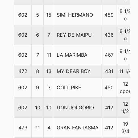
8 1/2
602
5
15
SIMI HERMANO
459
c
8 1/2
602
6
7
REY DE MAIPU
436
c
9 1/4
602
7
11
LA MARIMBA
467
c
472
8
13
MY DEAR BOY
431
11 1/4
12
602
9
3
COLT PIKE
450
cpos
12
602
10
10
DON JOLGORIO
412
1/2
19
473
11
4
GRAN FANTASMA
412
3/4