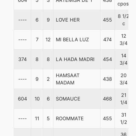
604
5
3
ARTEMISA DE T
438
cpos.
8 1/2
----
6
9
LOVE HER
455
c
12
----
7
12
MI BELLA LUZ
474
3/4
14
374
8
8
LA HADA MADRI
454
3/4
HAMSAAT
20
----
9
2
438
MADAM
3/4
21
604
10
6
SOMAUCE
468
1/4
31
----
11
5
ROOMMATE
455
1/2
36