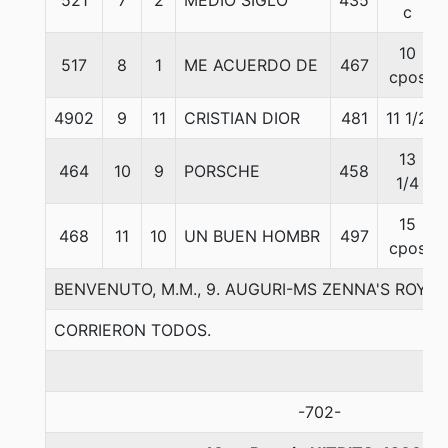
521
7
2
MEDIO SIGLO
435
c
10
517
8
1
ME ACUERDO DE
467
cpos
4902
9
11
CRISTIAN DIOR
481
11 1/2
13
464
10
9
PORSCHE
458
1/4
15
468
11
10
UN BUEN HOMBR
497
cpos
BENVENUTO, M.M., 9. AUGURI-MS ZENNA'S ROYA
CORRIERON TODOS.
-702-