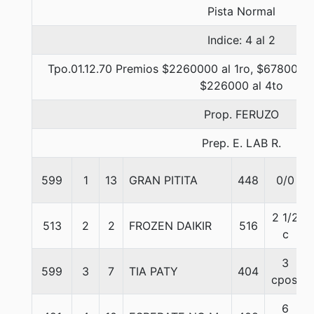
Pista Normal
Indice: 4 al 2
Tpo.01.12.70 Premios $2260000 al 1ro, $678000 a
$226000 al 4to
Prop. FERUZO
Prep. E. LAB R.
599
1
13
GRAN PITITA
448
0/0
2 1/2
513
2
2
FROZEN DAIKIR
516
c
3
599
3
7
TIA PATY
404
cpos.
6