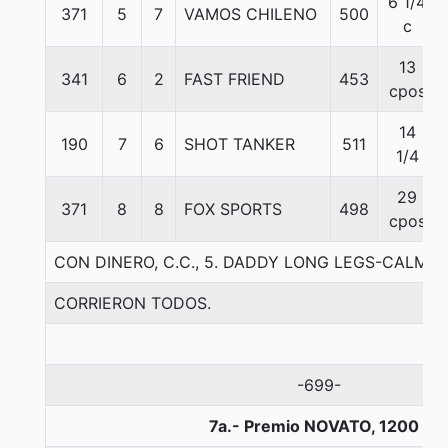
6 1/4
371
5
7
VAMOS CHILENO
500
c
13
341
6
2
FAST FRIEND
453
cpos
14
190
7
6
SHOT TANKER
511
1/4
29
371
8
8
FOX SPORTS
498
cpos
CON DINERO, C.C., 5. DADDY LONG LEGS-CALMA
CORRIERON TODOS.
-699-
7a.- Premio NOVATO, 1200 me