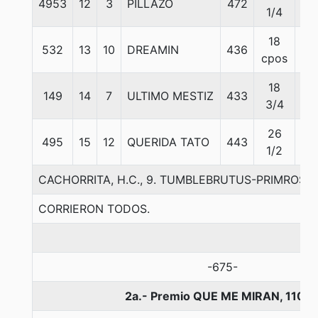
4953
12
3
PILLAZO
472
57
1/4
18
532
13
10
DREAMIN
436
54
cpos
18
149
14
7
ULTIMO MESTIZ
433
56
3/4
26
495
15
12
QUERIDA TATO
443
57
1/2
CACHORRITA, H.C., 9. TUMBLEBRUTUS-PRIMROSE
CORRIERON TODOS.
-675-
2a.- Premio QUE ME MIRAN, 1100