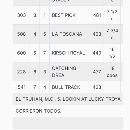
7 1/2
303
3
1
BEST PICK
481
51
c
7 3/4
508
4
5
LA TOSCANA
463
54
c
16
600
5
7
KIRSCH ROYAL
440
57
1/2
CATCHING
18
228
6
3
477
58
DREA
cpos
541
7
4
BULL TRACK
468
57
EL TRUHAN, M.C., 5. LOOKIN AT LUCKY-TROYA-
CORRIERON TODOS.