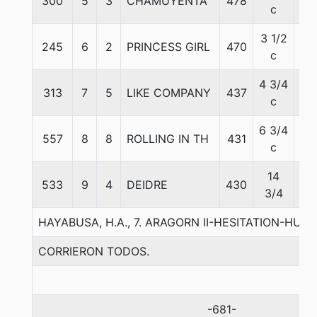
300
5
3
CHAMUYENTA
478
59
c
3 1/2
245
6
2
PRINCESS GIRL
470
53
c
4 3/4
313
7
5
LIKE COMPANY
437
51
c
6 3/4
557
8
8
ROLLING IN TH
431
51
c
14
533
9
4
DEIDRE
430
51
3/4
HAYABUSA, H.A., 7. ARAGORN II-HESITATION-HUS
CORRIERON TODOS.
-681-