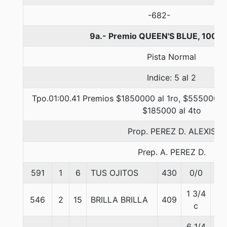
-682-
9a.- Premio QUEEN'S BLUE, 1000 
Pista Normal
Indice: 5 al 2
Tpo.01:00.41 Premios $1850000 al 1ro, $555000 al
$185000 al 4to
Prop. PEREZ D. ALEXIS
Prep. A. PEREZ D.
591
1
6
TUS OJITOS
430
0/0
56
1 3/4
546
2
15
BRILLA BRILLA
409
57
c
6 1/4