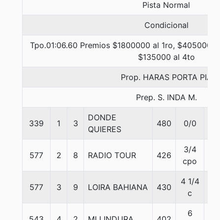
Pista Normal
Condicional
Tpo.01:06.60 Premios $1800000 al 1ro, $405000 al
$135000 al 4to
Prop. HARAS PORTA PIA
Prep. S. INDA M.
DONDE
339
1
3
480
0/0
55
QUIERES
3/4
577
2
8
RADIO TOUR
426
55
cpo
4 1/4
577
3
9
LOIRA BAHIANA
430
51
c
6
543
4
2
MI LINDURA
402
55