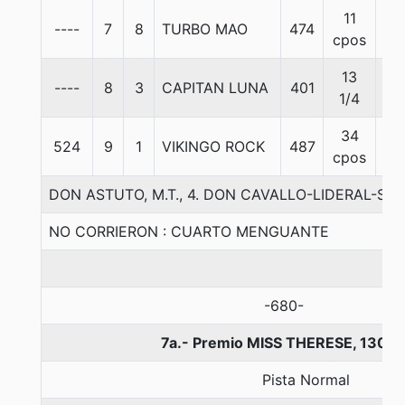
11
----
7
8
TURBO MAO
474
57
cpos
13
----
8
3
CAPITAN LUNA
401
57
1/4
34
524
9
1
VIKINGO ROCK
487
56
cpos
DON ASTUTO, M.T., 4. DON CAVALLO-LIDERAL-SLE
NO CORRIERON : CUARTO MENGUANTE
-680-
7a.- Premio MISS THERESE, 1300 
Pista Normal