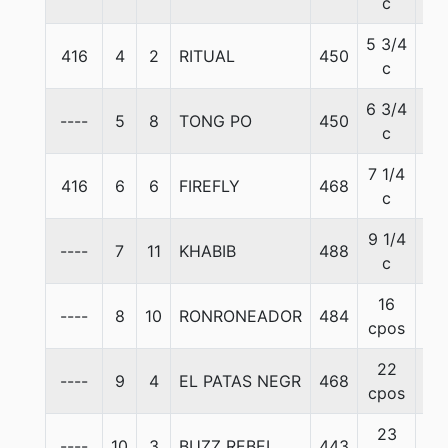
c
5 3/4
416
4
2
RITUAL
450
57
c
6 3/4
----
5
8
TONG PO
450
57
c
7 1/4
416
6
6
FIREFLY
468
57
c
9 1/4
----
7
11
KHABIB
488
57
c
16
----
8
10
RONRONEADOR
484
57
cpos
22
----
9
4
EL PATAS NEGR
468
57
cpos
23
----
10
3
BUZZ REBEL
443
57