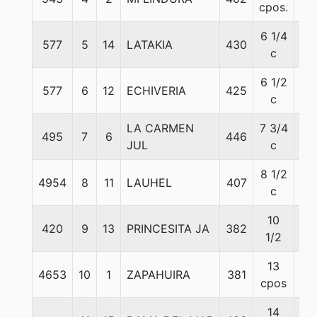
cpos.
6 1/4
577
5
14
LATAKIA
430
55
c
6 1/2
577
6
12
ECHIVERIA
425
55
c
LA CARMEN
7 3/4
495
7
6
446
54
JUL
c
8 1/2
4954
8
11
LAUHEL
407
55
c
10
420
9
13
PRINCESITA JA
382
55
1/2
13
4653
10
1
ZAPAHUIRA
381
55
cpos
14