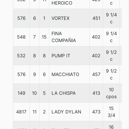
HEROICO
c
9 1/4
576
6
1
VORTEX
451
54
c
FINA
9 1/4
548
7
15
402
57
COMPAÑIA
c
9 1/2
532
8
8
PUMP IT
402
54
c
9 1/2
576
9
6
MACCHIATO
457
56
c
10
149
10
5
LA CHISPA
413
55
cpos
15
4817
11
2
LADY DYLAN
473
55
3/4
16