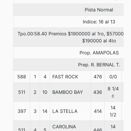
Pista Normal
Indice: 16 al 13
Tpo.00:58.40 Premios $1900000 al 1ro, $570000 al
$190000 al 4to
Prop. AMAPOLAS
Prep. R. BERNAL T.
588
1
4
FAST ROCK
476
0/0
56
8 1/4
511
2
10
BAMBOO BAY
436
53
c
14
397
3
14
LA STELLA
414
56
1/2
CAROLINA
14
511
4
5
446
55