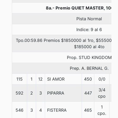
8a.- Premio QUIET MASTER, 1000
Pista Normal
Indice: 9 al 6
Tpo.00:59.86 Premios $1850000 al 1ro, $555000 al
$185000 al 4to
Prop. STUD KINGDOM
Prep. A. BERNAL G.
115
1
12
SI AMOR
450
0/0
57
3/4
592
2
3
PIPARRA
447
57
cpo
1
546
3
4
FISTERRA
465
56
cpo.