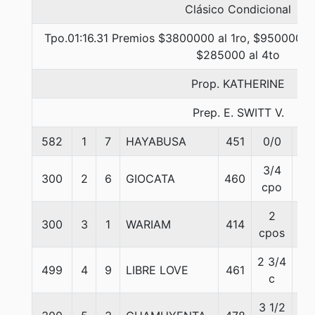
Clásico Condicional
Tpo.01:16.31 Premios $3800000 al 1ro, $950000 al
$285000 al 4to
Prop. KATHERINE
Prep. E. SWITT V.
582
1
7
HAYABUSA
451
0/0
61
3/4
300
2
6
GIOCATA
460
53
cpo
2
300
3
1
WARIAM
414
55
cpos
2 3/4
499
4
9
LIBRE LOVE
461
59
c
3 1/2