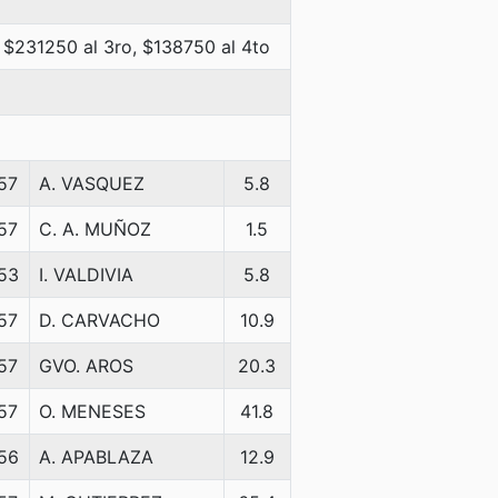
 $231250 al 3ro, $138750 al 4to
57
A. VASQUEZ
5.8
57
C. A. MUÑOZ
1.5
53
I. VALDIVIA
5.8
57
D. CARVACHO
10.9
57
GVO. AROS
20.3
57
O. MENESES
41.8
56
A. APABLAZA
12.9