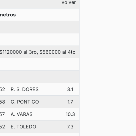
volver
metros
 $1120000 al 3ro, $560000 al 4to
52
R. S. DORES
3.1
58
G. PONTIGO
1.7
57
A. VARAS
10.3
52
E. TOLEDO
7.3