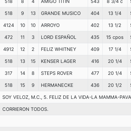
518
8
4
AMIGO TITIN
543
8 3/4 c
518
9
13
GRANDE MUSICO
404
13 1/4
4124
10
10
ARROYO
402
13 1/2
472
11
3
LORD ESPAÑOL
435
15 cpos
4912
12
2
FELIZ WHITNEY
409
17 1/4
518
13
15
KENSER LAGER
416
20 1/4
317
14
8
STEPS ROVER
477
20 1/4
518
15
9
HERMANECKE
436
20 1/2
SOY VELOZ, M.C., 5. FELIZ DE LA VIDA-LA MAMMA-PAVAR
CORRIERON TODOS.