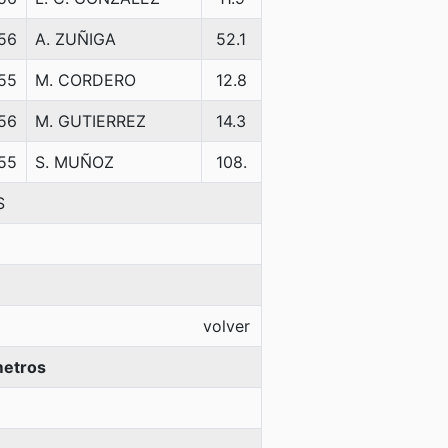
56
A. ZUÑIGA
52.1
55
M. CORDERO
12.8
56
M. GUTIERREZ
14.3
55
S. MUÑOZ
108.
S
volver
metros