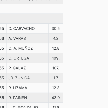
55
D. CARVACHO
30.5
56
A. VARAS
4.2
55
C. A. MUÑOZ
12.8
55
C. ORTEGA
109.
55
P. GALAZ
107.
55
JR. ZUÑIGA
1.7
55
R. LIZAMA
12.3
56
R. PAINEN
43.9
56
L. C. GONZALEZ
11.9