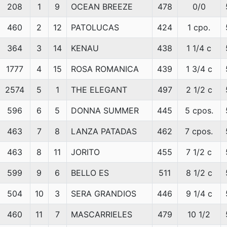
208
1
9
OCEAN BREEZE
478
0/0
460
2
12
PATOLUCAS
424
1 cpo.
364
3
14
KENAU
438
1 1/4 c
1777
4
15
ROSA ROMANICA
439
1 3/4 c
2574
5
1
THE ELEGANT
497
2 1/2 c
596
6
5
DONNA SUMMER
445
5 cpos.
463
7
8
LANZA PATADAS
462
7 cpos.
463
8
11
JORITO
455
7 1/2 c
599
9
6
BELLO ES
511
8 1/2 c
504
10
3
SERA GRANDIOS
446
9 1/4 c
460
11
7
MASCARRIELES
479
10 1/2