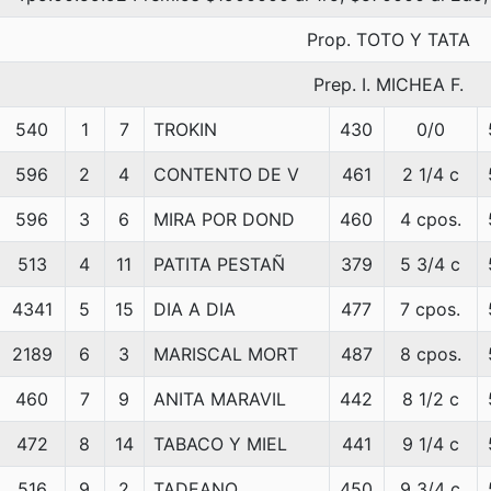
Prop. TOTO Y TATA
Prep. I. MICHEA F.
540
1
7
TROKIN
430
0/0
596
2
4
CONTENTO DE V
461
2 1/4 c
596
3
6
MIRA POR DOND
460
4 cpos.
513
4
11
PATITA PESTAÑ
379
5 3/4 c
4341
5
15
DIA A DIA
477
7 cpos.
2189
6
3
MARISCAL MORT
487
8 cpos.
460
7
9
ANITA MARAVIL
442
8 1/2 c
472
8
14
TABACO Y MIEL
441
9 1/4 c
516
9
2
TADEANO
450
9 3/4 c