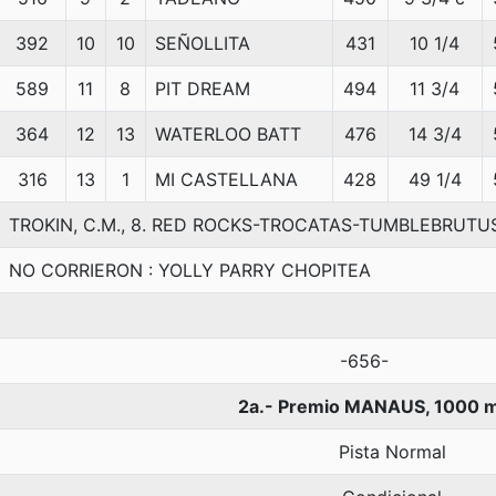
392
10
10
SEÑOLLITA
431
10 1/4
589
11
8
PIT DREAM
494
11 3/4
364
12
13
WATERLOO BATT
476
14 3/4
316
13
1
MI CASTELLANA
428
49 1/4
TROKIN, C.M., 8. RED ROCKS-TROCATAS-TUMBLEBRUTU
NO CORRIERON : YOLLY PARRY CHOPITEA
-656-
2a.- Premio MANAUS, 1000 
Pista Normal