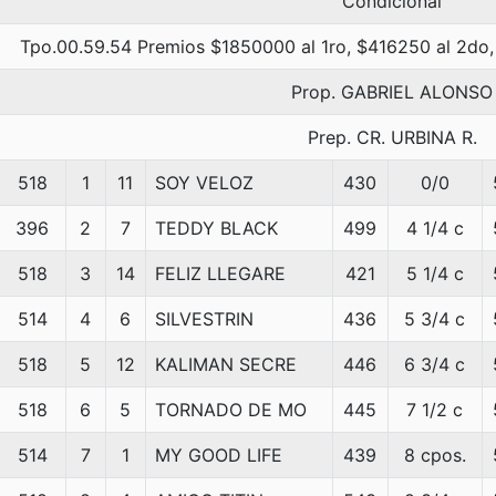
Condicional
Tpo.00.59.54 Premios $1850000 al 1ro, $416250 al 2do,
Prop. GABRIEL ALONSO
Prep. CR. URBINA R.
518
1
11
SOY VELOZ
430
0/0
396
2
7
TEDDY BLACK
499
4 1/4 c
518
3
14
FELIZ LLEGARE
421
5 1/4 c
514
4
6
SILVESTRIN
436
5 3/4 c
518
5
12
KALIMAN SECRE
446
6 3/4 c
518
6
5
TORNADO DE MO
445
7 1/2 c
514
7
1
MY GOOD LIFE
439
8 cpos.