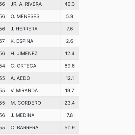
56
JR. A. RIVERA
40.3
56
O. MENESES
5.9
56
J. HERRERA
7.6
57
K. ESPINA
2.6
56
H. JIMENEZ
12.4
54
C. ORTEGA
69.6
55
A. AEDO
12.1
55
V. MIRANDA
19.7
55
M. CORDERO
23.4
56
J. MEDINA
7.8
55
C. BARRERA
50.9