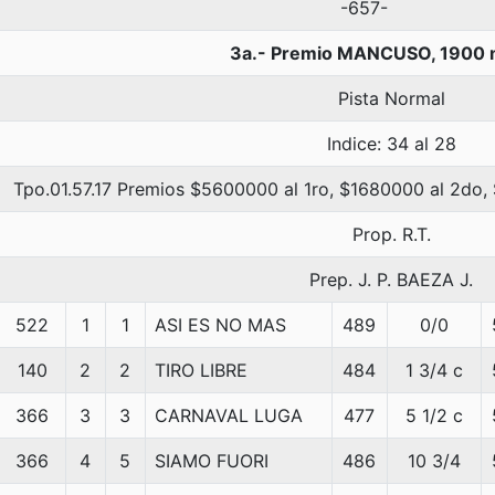
-657-
3a.- Premio MANCUSO, 1900 
Pista Normal
Indice: 34 al 28
Tpo.01.57.17 Premios $5600000 al 1ro, $1680000 al 2do,
Prop. R.T.
Prep. J. P. BAEZA J.
522
1
1
ASI ES NO MAS
489
0/0
140
2
2
TIRO LIBRE
484
1 3/4 c
366
3
3
CARNAVAL LUGA
477
5 1/2 c
366
4
5
SIAMO FUORI
486
10 3/4