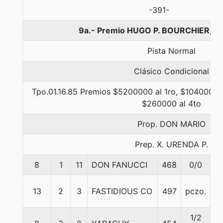
-391-
9a.- Premio HUGO P. BOURCHIER, 1
Pista Normal
Clásico Condicional
Tpo.01.16.85 Premios $5200000 al 1ro, $1040000 a
$260000 al 4to
Prop. DON MARIO
Prep. X. URENDA P.
8
1
11
DON FANUCCI
468
0/0
5
13
2
3
FASTIDIOUS CO
497
pczo.
5
1/2