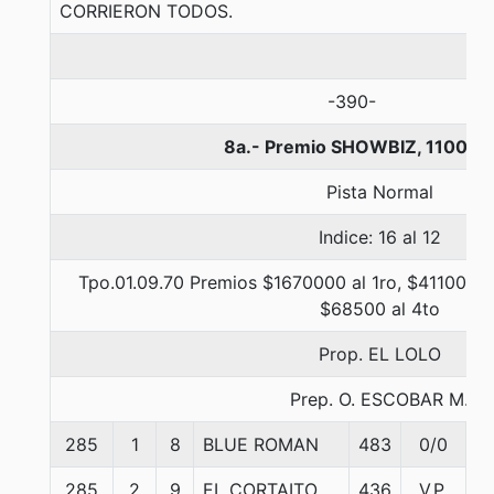
CORRIERON TODOS.
-390-
8a.- Premio SHOWBIZ, 1100 m
Pista Normal
Indice: 16 al 12
Tpo.01.09.70 Premios $1670000 al 1ro, $411000 a
$68500 al 4to
Prop. EL LOLO
Prep. O. ESCOBAR M.
285
1
8
BLUE ROMAN
483
0/0
5
285
2
9
EL CORTAITO
436
V.P.
5