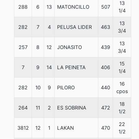
13
288
6
13
MATONCILLO
507
5
1/4
13
282
7
4
PELUSA LIDER
463
5
3/4
13
257
8
12
JONASITO
439
5
3/4
15
7
9
14
LA PEINETA
406
5
1/4
16
282
10
9
PILORO
440
5
cpos
18
264
11
2
ES SOBRINA
472
5
1/2
22
3812
12
1
LAKAN
470
5
1/2