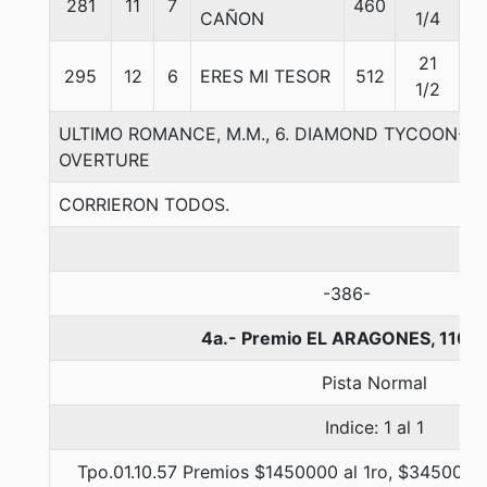
281
11
7
460
5
CAÑON
1/4
21
295
12
6
ERES MI TESOR
512
5
1/2
ULTIMO ROMANCE, M.M., 6. DIAMOND TYCOON-FO
OVERTURE
CORRIERON TODOS.
-386-
4a.- Premio EL ARAGONES, 1100
Pista Normal
Indice: 1 al 1
Tpo.01.10.57 Premios $1450000 al 1ro, $345000 a