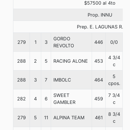
$57500 al 4to
Prop. INNU
Prep. E. LAGUNAS R.
GORDO
279
1
3
446
0/0
5
REVOLTO
4 3/4
288
2
5
RACING ALONE
453
5
c
5
288
3
7
IMBOLC
464
5
cpos.
SWEET
7 3/4
282
4
6
459
5
GAMBLER
c
8 3/4
279
5
11
ALPINA TEAM
461
5
c