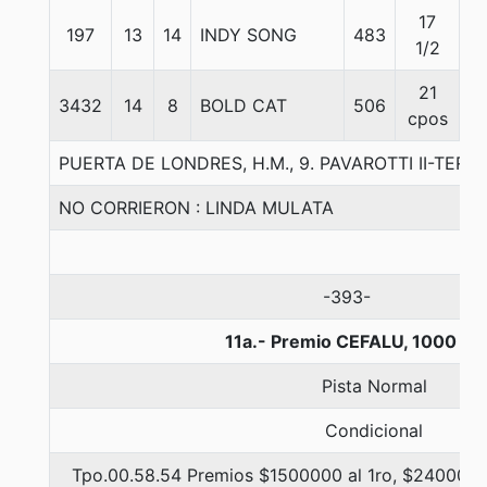
17
197
13
14
INDY SONG
483
5
1/2
21
3432
14
8
BOLD CAT
506
5
cpos
PUERTA DE LONDRES, H.M., 9. PAVAROTTI II-TER
NO CORRIERON : LINDA MULATA
-393-
11a.- Premio CEFALU, 1000 me
Pista Normal
Condicional
Tpo.00.58.54 Premios $1500000 al 1ro, $240000 a