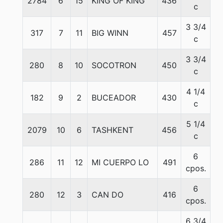
2784
6
15
KING OF KING'
436
5
c
3 3/4
317
7
11
BIG WINN
457
5
c
3 3/4
280
8
10
SOCOTRON
450
5
c
4 1/4
182
9
2
BUCEADOR
430
5
c
5 1/4
2079
10
6
TASHKENT
456
5
c
6
286
11
12
MI CUERPO LO
491
5
cpos.
6
280
12
3
CAN DO
416
5
cpos.
6 3/4