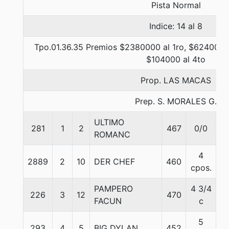
Pista Normal
Indice: 14 al 8
Tpo.01.36.35 Premios $2380000 al 1ro, $624000 a
$104000 al 4to
Prop. LAS MACAS
Prep. S. MORALES G.
ULTIMO
281
1
2
467
0/0
5
ROMANC
4
2889
2
10
DER CHEF
460
5
cpos.
PAMPERO
4 3/4
226
3
12
470
5
FACUN
c
5
293
4
5
BIG DYLAN
452
5