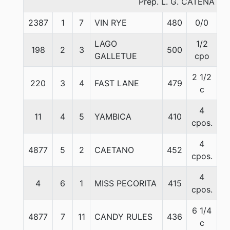
Prep. L. G. CATENA
2387
1
7
VIN RYE
480
0/0
5
LAGO
1/2
198
2
3
500
5
GALLETUE
cpo
2 1/2
220
3
4
FAST LANE
479
5
c
4
11
4
5
YAMBICA
410
5
cpos.
4
4877
5
2
CAETANO
452
5
cpos.
4
4
6
1
MISS PECORITA
415
5
cpos.
6 1/4
4877
7
11
CANDY RULES
436
5
c