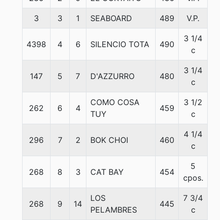
3
3
1
SEABOARD
489
V.P.
5
3 1/4
4398
4
6
SILENCIO TOTA
490
5
c
3 1/4
147
5
7
D'AZZURRO
480
5
c
COMO COSA
3 1/2
262
6
4
459
5
TUY
c
4 1/4
296
7
2
BOK CHOI
460
5
c
5
268
8
3
CAT BAY
454
5
cpos.
LOS
7 3/4
268
9
14
445
5
PELAMBRES
c