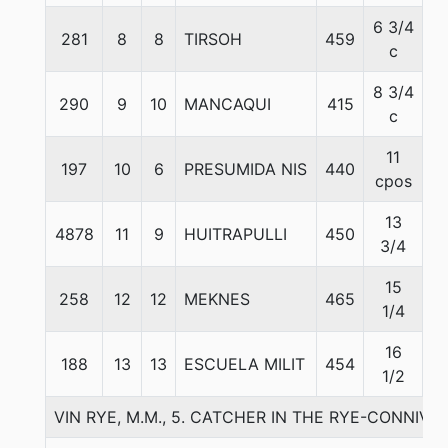
6 3/4
281
8
8
TIRSOH
459
5
c
8 3/4
290
9
10
MANCAQUI
415
5
c
11
197
10
6
PRESUMIDA NIS
440
5
cpos
13
4878
11
9
HUITRAPULLI
450
5
3/4
15
258
12
12
MEKNES
465
5
1/4
16
188
13
13
ESCUELA MILIT
454
5
1/2
VIN RYE, M.M., 5. CATCHER IN THE RYE-CONNIV