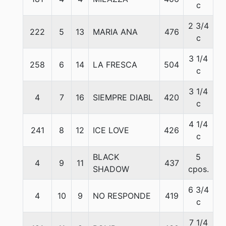
c
2 3/4
222
5
13
MARIA ANA
476
53
c
3 1/4
258
6
14
LA FRESCA
504
5
c
3 1/4
4
7
16
SIEMPRE DIABL
420
5
c
4 1/4
241
8
12
ICE LOVE
426
5
c
BLACK
5
4
9
11
437
5
SHADOW
cpos.
6 3/4
4
10
9
NO RESPONDE
419
5
c
7 1/4