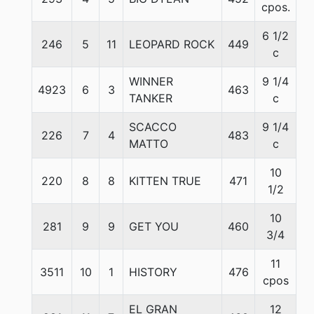
cpos.
6 1/2
246
5
11
LEOPARD ROCK
449
5
c
WINNER
9 1/4
4923
6
3
463
5
TANKER
c
SCACCO
9 1/4
226
7
4
483
5
MATTO
c
10
220
8
8
KITTEN TRUE
471
5
1/2
10
281
9
9
GET YOU
460
5
3/4
11
3511
10
1
HISTORY
476
5
cpos
EL GRAN
12