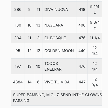
9 1/4
286
9
11
DIVA NUOVA
418
5
c
9 3/4
180
10
13
NAGUARA
400
5
c
304
11
3
EL BOSQUE
476
11 1/4
5
12
95
12
12
GOLDEN MOON
440
5
1/4
TODOS
12
197
13
10
470
5
ENELPAR
1/4
12
4884
14
6
VIVE TU VIDA
447
5
3/4
SUPER BAMBINO, M.C., 7. SEND INTHE CLOWNS-L
PASSING