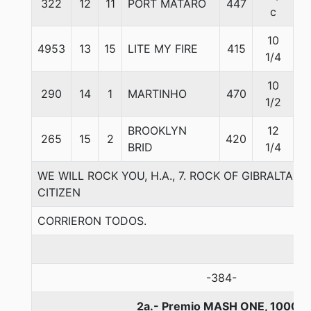
322
12
11
PORT MATARO
447
5
c
10
4953
13
15
LITE MY FIRE
415
5
1/4
10
290
14
1
MARTINHO
470
5
1/2
BROOKLYN
12
265
15
2
420
5
BRID
1/4
WE WILL ROCK YOU, H.A., 7. ROCK OF GIBRALTAR
CITIZEN
CORRIERON TODOS.
-384-
2a.- Premio MASH ONE, 1000 m