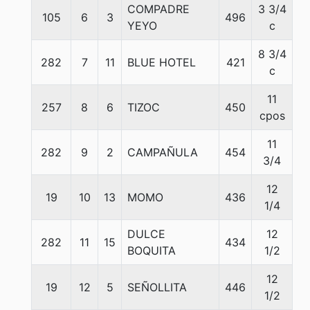
COMPADRE
3 3/4
105
6
3
496
5
YEYO
c
8 3/4
282
7
11
BLUE HOTEL
421
5
c
11
257
8
6
TIZOC
450
5
cpos
11
282
9
2
CAMPAÑULA
454
5
3/4
12
19
10
13
MOMO
436
5
1/4
DULCE
12
282
11
15
434
5
BOQUITA
1/2
12
19
12
5
SEÑOLLITA
446
5
1/2