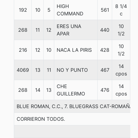
HIGH
8 1/4
192
10
5
561
5
COMMAND
c
ERES UNA
10
268
11
12
440
5
APAR
1/2
10
216
12
10
NACA LA PIRIS
428
5
1/2
14
4069
13
11
NO Y PUNTO
467
5
cpos
CHE
14
268
14
13
476
5
GUILLERMO
cpos
BLUE ROMAN, C.C., 7. BLUEGRASS CAT-ROMAÑA I
CORRIERON TODOS.