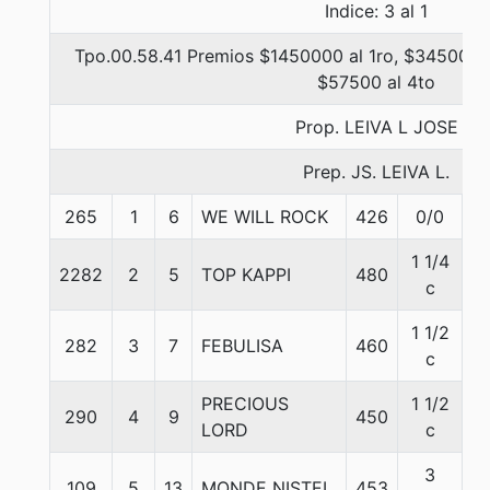
Indice: 3 al 1
Tpo.00.58.41 Premios $1450000 al 1ro, $345000 a
$57500 al 4to
Prop. LEIVA L JOSE
Prep. JS. LEIVA L.
265
1
6
WE WILL ROCK
426
0/0
5
1 1/4
2282
2
5
TOP KAPPI
480
5
c
1 1/2
282
3
7
FEBULISA
460
5
c
PRECIOUS
1 1/2
290
4
9
450
5
LORD
c
3
109
5
13
MONDE NISTEL
453
5