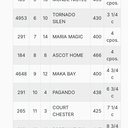
cpos.
TORNADO
3 1/4
4953
6
10
430
5
SILEN
c
4
291
7
14
MARIA MAGIC
400
5
cpos.
4
184
8
8
ASCOT HOME
466
5
cpos.
4 3/4
4648
9
12
MAKA BAY
400
5
c
6 3/4
291
10
4
PAGANDO
438
5
c
COURT
7 1/4
265
11
3
425
5
CHESTER
c
8 3/4