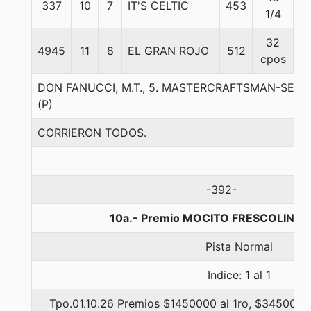
337
10
7
IT'S CELTIC
453
5
1/4
32
4945
11
8
EL GRAN ROJO
512
5
cpos
DON FANUCCI, M.T., 5. MASTERCRAFTSMAN-SEN
(P)
CORRIERON TODOS.
-392-
10a.- Premio MOCITO FRESCOLIN, 1
Pista Normal
Indice: 1 al 1
Tpo.01.10.26 Premios $1450000 al 1ro, $345000 a