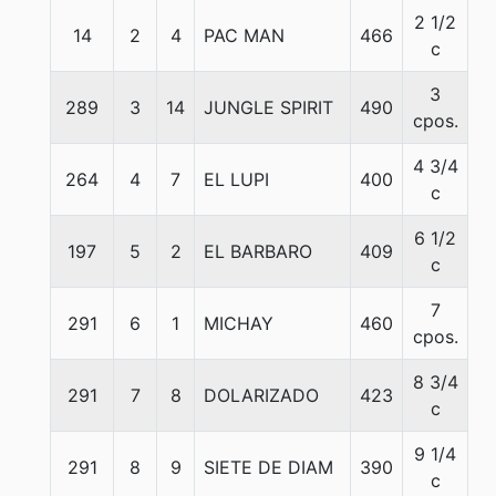
2 1/2
14
2
4
PAC MAN
466
5
c
3
289
3
14
JUNGLE SPIRIT
490
5
cpos.
4 3/4
264
4
7
EL LUPI
400
5
c
6 1/2
197
5
2
EL BARBARO
409
5
c
7
291
6
1
MICHAY
460
5
cpos.
8 3/4
291
7
8
DOLARIZADO
423
5
c
9 1/4
291
8
9
SIETE DE DIAM
390
5
c