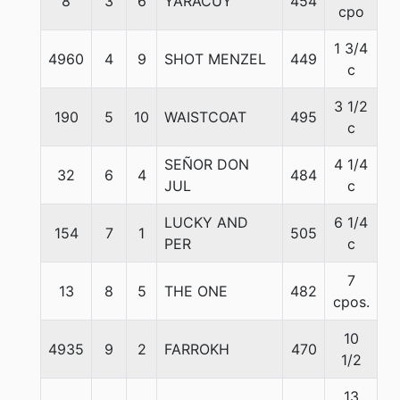
8
3
6
YARACUY
454
5
cpo
1 3/4
4960
4
9
SHOT MENZEL
449
5
c
3 1/2
190
5
10
WAISTCOAT
495
5
c
SEÑOR DON
4 1/4
32
6
4
484
5
JUL
c
LUCKY AND
6 1/4
154
7
1
505
5
PER
c
7
13
8
5
THE ONE
482
5
cpos.
10
4935
9
2
FARROKH
470
5
1/2
13