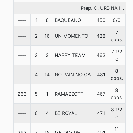
Prep. C. URBINA H.
----
1
8
BAQUEANO
450
0/0
5
7
----
2
16
UN MOMENTO
428
5
cpos.
7 1/2
----
3
2
HAPPY TEAM
462
5
c
8
----
4
14
NO PAIN NO GA
481
5
cpos.
8
263
5
1
RAMAZZOTTI
467
5
cpos.
8 1/2
----
6
4
BE ROYAL
471
5
c
11
263
7
15
ME OLVIDE
451
5