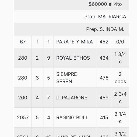
$60000 al 4to
Prop. MATRIARCA
Prep. S. INDA M.
67
1
1
PARATE Y MIRA
452
0/0
5
1 3/4
280
2
9
ROYAL ETHOS
434
5
c
SIEMPRE
2
280
3
5
476
5
SEREN
cpos
2 3/4
200
4
7
IL PAJARONE
459
5
c
3 1/4
2057
5
4
RAGING BULL
415
5
c
3 1/2