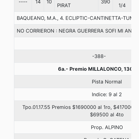
----
14
10
390
5
PIRAT
1/4
BAQUEANO, M.A., 4. ECLIPTIC-CANTINETTA-TUM
NO CORRIERON : NEGRA GUERRERA SOFI MI ANGE
-388-
6a.- Premio MILLALONCO, 1300 
Pista Normal
Indice: 9 al 2
Tpo.01.17.55 Premios $1690000 al 1ro, $417000 a
$69500 al 4to
Prop. ALPINO