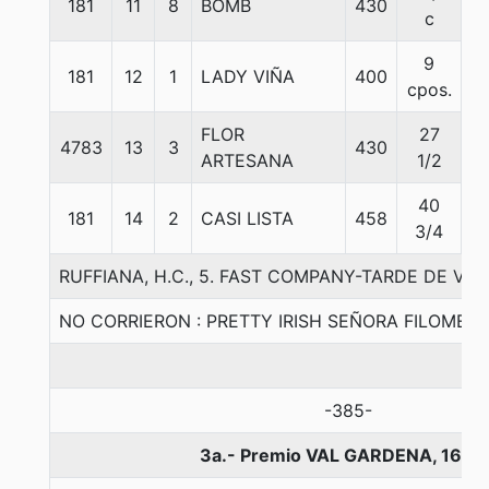
181
11
8
BOMB
430
5
c
9
181
12
1
LADY VIÑA
400
5
cpos.
FLOR
27
4783
13
3
430
5
ARTESANA
1/2
40
181
14
2
CASI LISTA
458
5
3/4
RUFFIANA, H.C., 5. FAST COMPANY-TARDE DE 
NO CORRIERON : PRETTY IRISH SEÑORA FILOMEN
-385-
3a.- Premio VAL GARDENA, 1600