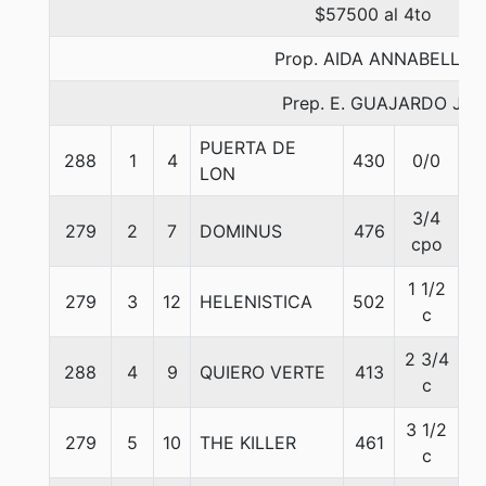
$57500 al 4to
Prop. AIDA ANNABELLA
Prep. E. GUAJARDO J.
PUERTA DE
288
1
4
430
0/0
5
LON
3/4
279
2
7
DOMINUS
476
5
cpo
1 1/2
279
3
12
HELENISTICA
502
5
c
2 3/4
288
4
9
QUIERO VERTE
413
5
c
3 1/2
279
5
10
THE KILLER
461
5
c