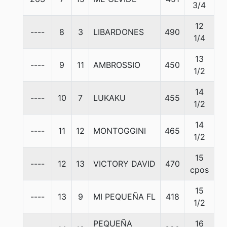
3/4
12
----
8
3
LIBARDONES
490
5
1/4
13
----
9
11
AMBROSSIO
450
5
1/2
14
----
10
7
LUKAKU
455
5
1/2
14
----
11
12
MONTOGGINI
465
5
1/2
15
----
12
13
VICTORY DAVID
470
5
cpos
15
----
13
9
MI PEQUEÑA FL
418
5
1/2
PEQUEÑA
16