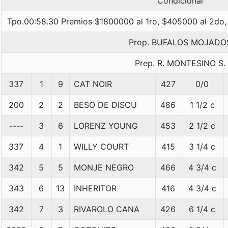
Condicional
Tpo.00:58.30 Premios $1800000 al 1ro, $405000 al 2do,
Prop. BUFALOS MOJADO
Prep. R. MONTESINO S.
337
1
9
CAT NOIR
427
0/0
200
2
2
BESO DE DISCU
486
1 1/2 c
----
3
6
LORENZ YOUNG
453
2 1/2 c
337
4
1
WILLY COURT
415
3 1/4 c
342
5
5
MONJE NEGRO
466
4 3/4 c
343
6
13
INHERITOR
416
4 3/4 c
342
7
3
RIVAROLO CANA
426
6 1/4 c