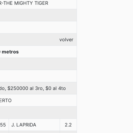
R-THE MIGHTY TIGER
volver
0 metros
o, $250000 al 3ro, $0 al 4to
BERTO
55
J. LAPRIDA
2.2