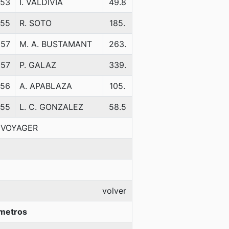
53
I. VALDIVIA
49.8
55
R. SOTO
185.
57
M. A. BUSTAMANT
263.
57
P. GALAZ
339.
56
A. APABLAZA
105.
55
L. C. GONZALEZ
58.5
N VOYAGER
volver
metros