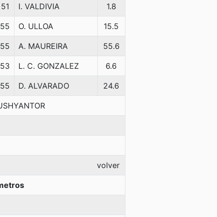
51
I. VALDIVIA
1.8
55
O. ULLOA
15.5
55
A. MAUREIRA
55.6
53
L. C. GONZALEZ
6.6
55
D. ALVARADO
24.6
DUSHYANTOR
volver
metros