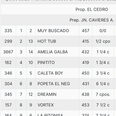
Prop. EL CEDRO
Prep. JN. CAVIERES A.
335
1
2
MUY BUSCADO
457
0/0
299
2
13
HOT TUB
415
1/2 cpo
3667
3
14
AMELIA GALBA
432
1 1/4 c
162
4
10
PINITITO
419
1 3/4 c
346
5
5
CALETA BOY
450
3 1/4 c
304
6
8
POPETA EL NEG
431
6 1/4 c
345
7
12
DREAMIN
438
7 cpos.
157
8
9
VORTEX
453
7 1/2 c
164
9
6
LA PITONISA
374
7 3/4 c