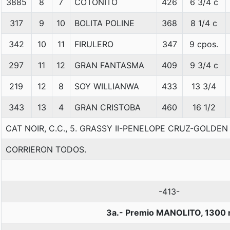
3885
8
7
COTONITO
426
6 3/4 c
317
9
10
BOLITA POLINE
368
8 1/4 c
342
10
11
FIRULERO
347
9 cpos.
297
11
12
GRAN FANTASMA
409
9 3/4 c
219
12
8
SOY WILLIANWA
433
13 3/4
343
13
4
GRAN CRISTOBA
460
16 1/2
CAT NOIR, C.C., 5. GRASSY II-PENELOPE CRUZ-GOLDE
CORRIERON TODOS.
-413-
3a.- Premio MANOLITO, 1300 