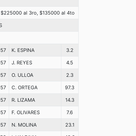
 $225000 al 3ro, $135000 al 4to
S
57
K. ESPINA
3.2
57
J. REYES
4.5
57
O. ULLOA
2.3
57
C. ORTEGA
97.3
57
R. LIZAMA
14.3
57
F. OLIVARES
7.6
57
N. MOLINA
23.1