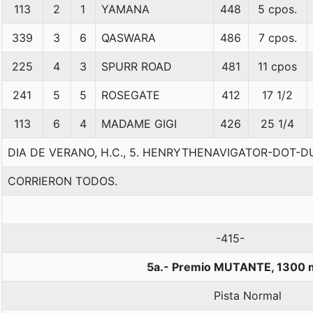
113
2
1
YAMANA
448
5 cpos.
339
3
6
QASWARA
486
7 cpos.
225
4
3
SPURR ROAD
481
11 cpos
241
5
5
ROSEGATE
412
17 1/2
113
6
4
MADAME GIGI
426
25 1/4
DIA DE VERANO, H.C., 5. HENRYTHENAVIGATOR-DOT-
CORRIERON TODOS.
-415-
5a.- Premio MUTANTE, 1300 
Pista Normal