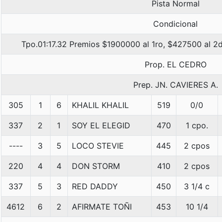
Pista Normal
Condicional
Tpo.01:17.32 Premios $1900000 al 1ro, $427500 al 2d
Prop. EL CEDRO
Prep. JN. CAVIERES A.
305
1
6
KHALIL KHALIL
519
0/0
337
2
1
SOY EL ELEGID
470
1 cpo.
----
3
5
LOCO STEVIE
445
2 cpos
220
4
4
DON STORM
410
2 cpos
337
5
3
RED DADDY
450
3 1/4 c
4612
6
2
AFIRMATE TOÑI
453
10 1/4