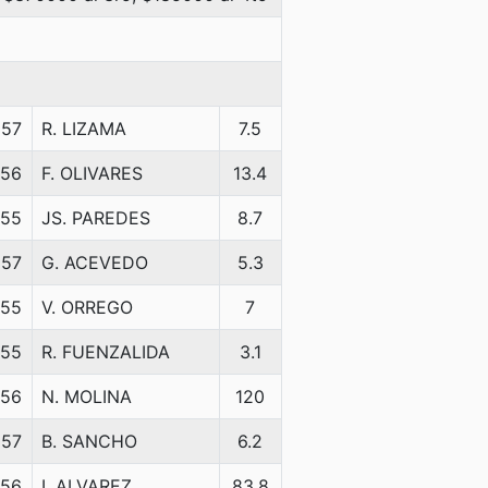
57
R. LIZAMA
7.5
56
F. OLIVARES
13.4
55
JS. PAREDES
8.7
57
G. ACEVEDO
5.3
55
V. ORREGO
7
55
R. FUENZALIDA
3.1
56
N. MOLINA
120
57
B. SANCHO
6.2
56
I. ALVAREZ
83.8