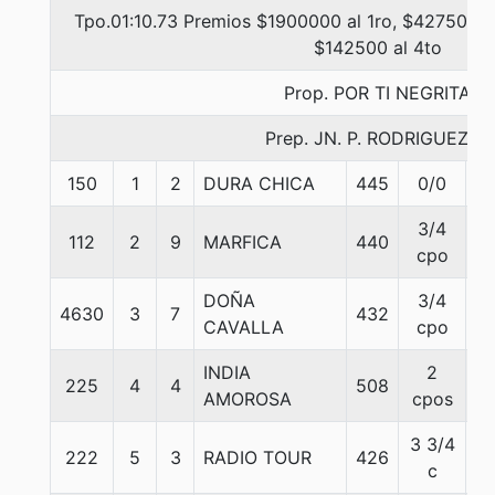
Tpo.01:10.73 Premios $1900000 al 1ro, $427500 a
$142500 al 4to
Prop. POR TI NEGRITA
Prep. JN. P. RODRIGUEZ E.
150
1
2
DURA CHICA
445
0/0
5
3/4
112
2
9
MARFICA
440
5
cpo
DOÑA
3/4
4630
3
7
432
5
CAVALLA
cpo
INDIA
2
225
4
4
508
5
AMOROSA
cpos
3 3/4
222
5
3
RADIO TOUR
426
5
c