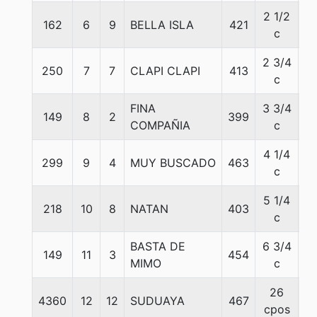
2 1/2
162
6
9
BELLA ISLA
421
5
c
2 3/4
250
7
7
CLAPI CLAPI
413
5
c
FINA
3 3/4
149
8
2
399
5
COMPAÑIA
c
4 1/4
299
9
4
MUY BUSCADO
463
5
c
5 1/4
218
10
8
NATAN
403
5
c
BASTA DE
6 3/4
149
11
3
454
5
MIMO
c
26
4360
12
12
SUDUAYA
467
5
cpos