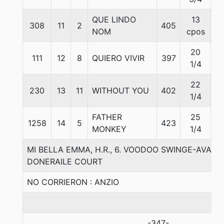
QUE LINDO
13
308
11
2
405
5
NOM
cpos
20
111
12
8
QUIERO VIVIR
397
5
1/4
22
230
13
11
WITHOUT YOU
402
5
1/4
FATHER
25
1258
14
5
423
5
MONKEY
1/4
MI BELLA EMMA, H.R., 6. VOODOO SWINGE-AVAL
DONERAILE COURT
NO CORRIERON : ANZIO
-347-