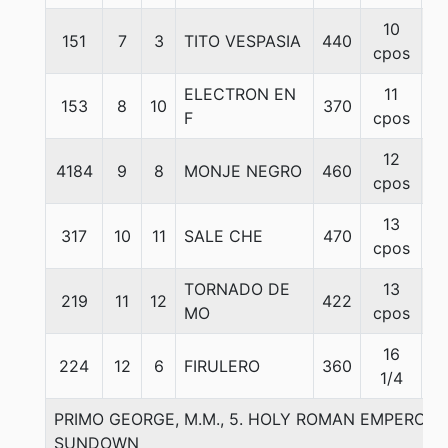
10
151
7
3
TITO VESPASIA
440
5
cpos
ELECTRON EN
11
153
8
10
370
5
F
cpos
12
4184
9
8
MONJE NEGRO
460
5
cpos
13
317
10
11
SALE CHE
470
5
cpos
TORNADO DE
13
219
11
12
422
5
MO
cpos
16
224
12
6
FIRULERO
360
5
1/4
PRIMO GEORGE, M.M., 5. HOLY ROMAN EMPEROR-
SUNDOWN