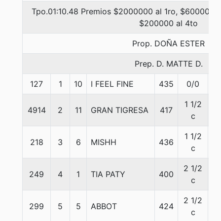
Tpo.01:10.48 Premios $2000000 al 1ro, $600000 a
$200000 al 4to
Prop. DOÑA ESTER
Prep. D. MATTE D.
127
1
10
I FEEL FINE
435
0/0
5
1 1/2
4914
2
11
GRAN TIGRESA
417
5
c
1 1/2
218
3
6
MISHH
436
5
c
2 1/2
249
4
1
TIA PATY
400
5
c
2 1/2
299
5
5
ABBOT
424
5
c