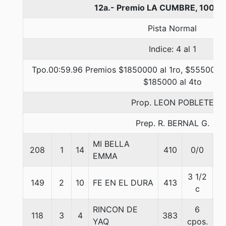
12a.- Premio LA CUMBRE, 1000 
Pista Normal
Indice: 4 al 1
Tpo.00:59.96 Premios $1850000 al 1ro, $555000 a
$185000 al 4to
Prop. LEON POBLETE
Prep. R. BERNAL G.
MI BELLA
208
1
14
410
0/0
5
EMMA
3 1/2
149
2
10
FE EN EL DURA
413
5
c
RINCON DE
6
118
3
4
383
5
YAQ
cpos.