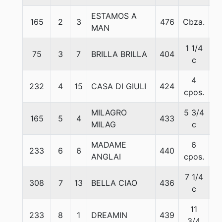
ESTAMOS A
165
2
3
476
Cbza.
5
MAN
1 1/4
75
3
7
BRILLA BRILLA
404
5
c
4
232
4
15
CASA DI GIULI
424
5
cpos.
MILAGRO
5 3/4
165
5
4
433
5
MILAG
c
MADAME
6
233
6
6
440
5
ANGLAI
cpos.
7 1/4
308
7
13
BELLA CIAO
436
5
c
11
233
8
1
DREAMIN
439
5
3/4