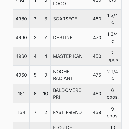
4921
1
6
430
0/0
5
LOCO
1 3/4
4960
2
3
SCARSECE
460
5
c
1 3/4
4960
3
7
DESTINE
470
5
c
2
4960
4
4
MASTER KAN
450
5
cpos
NOCHE
2 1/4
4960
5
9
475
5
RADIANT
c
BALDOMERO
6
161
6
10
460
5
PRI
cpos.
9
154
7
2
FAST FRIEND
458
5
cpos.
FLOR DE
10