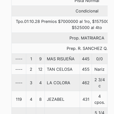
Pista Normal
Condicional
Tpo.01:10.28 Premios $7000000 al 1ro, $1575000 a
$525000 al 4to
Prop. MATRIARCA
Prep. R. SANCHEZ Q.
----
1
9
MAS RISUEÑA
445
0/0
5
----
2
12
TAN CELOSA
455
Nariz
5
2 3/4
----
3
4
LA COLORA
462
5
c
4
119
4
8
JEZABEL
431
5
cpos.
5 1/4