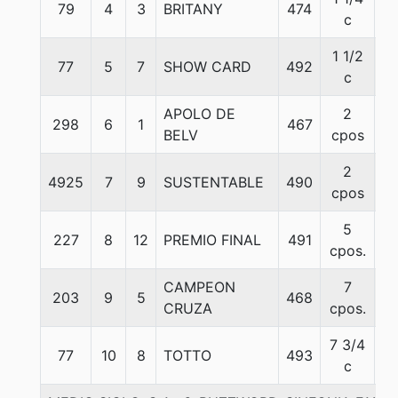
79
4
3
BRITANY
474
5
c
1 1/2
77
5
7
SHOW CARD
492
5
c
APOLO DE
2
298
6
1
467
5
BELV
cpos
2
4925
7
9
SUSTENTABLE
490
5
cpos
5
227
8
12
PREMIO FINAL
491
5
cpos.
CAMPEON
7
203
9
5
468
5
CRUZA
cpos.
7 3/4
77
10
8
TOTTO
493
5
c