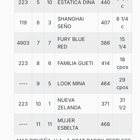
223
5
10
ESTATICA DINA
440
5
c
SHANGHAI
8 1/4
119
6
3
407
5
SEÑO
c
FURY BLUE
15
4903
7
7
386
5
RED
1/4
18
223
8
6
FAMILIA GUETI
414
5
cpos
29
----
9
5
LOOK MINA
464
5
cpos
NUEVA
31
223
10
1
371
5
ZELANDA
1/2
MUJER
----
11
11
468
5
ESBELTA