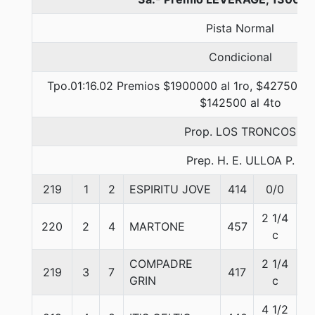
Pista Normal
Condicional
Tpo.01:16.02 Premios $1900000 al 1ro, $427500 a
$142500 al 4to
Prop. LOS TRONCOS
Prep. H. E. ULLOA P.
219
1
2
ESPIRITU JOVE
414
0/0
5
2 1/4
220
2
4
MARTONE
457
5
c
COMPADRE
2 1/4
219
3
7
417
5
GRIN
c
4 1/2