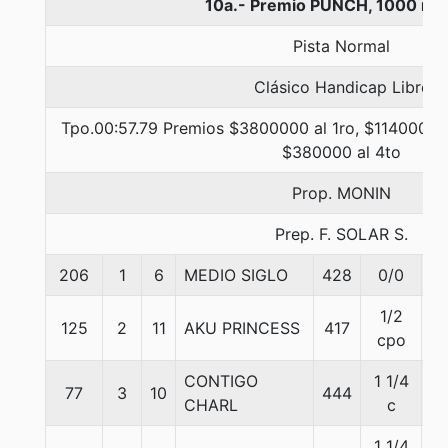
10a.- Premio PUNCH, 1000 me
Pista Normal
Clásico Handicap Libre
Tpo.00:57.79 Premios $3800000 al 1ro, $1140000 a
$380000 al 4to
Prop. MONIN
Prep. F. SOLAR S.
206
1
6
MEDIO SIGLO
428
0/0
5
1/2
125
2
11
AKU PRINCESS
417
5
cpo
CONTIGO
1 1/4
77
3
10
444
5
CHARL
c
1 1/4