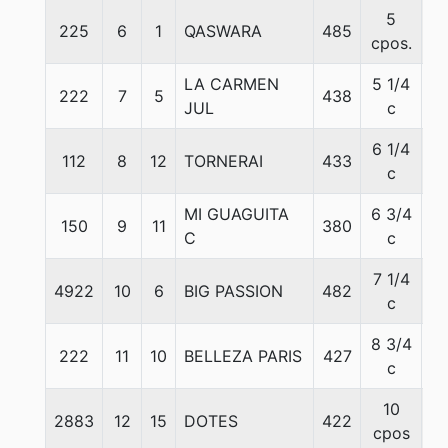
5
225
6
1
QASWARA
485
5
cpos.
LA CARMEN
5 1/4
222
7
5
438
5
JUL
c
6 1/4
112
8
12
TORNERAI
433
5
c
MI GUAGUITA
6 3/4
150
9
11
380
5
C
c
7 1/4
4922
10
6
BIG PASSION
482
5
c
8 3/4
222
11
10
BELLEZA PARIS
427
5
c
10
2883
12
15
DOTES
422
5
cpos