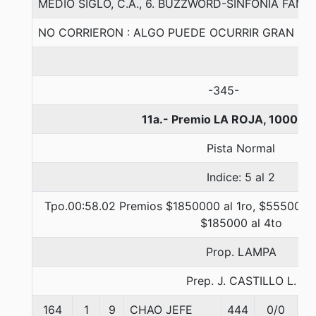
MEDIO SIGLO, C.A., 6. BUZZWORD-SINFONIA FAN
NO CORRIERON : ALGO PUEDE OCURRIR GRAN PA
-345-
11a.- Premio LA ROJA, 1000 m
Pista Normal
Indice: 5 al 2
Tpo.00:58.02 Premios $1850000 al 1ro, $555000 a
$185000 al 4to
Prop. LAMPA
Prep. J. CASTILLO L.
164
1
9
CHAO JEFE
444
0/0
5