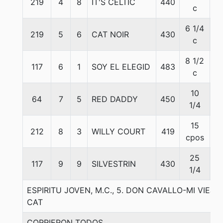
219
4
8
IT'S CELTIC
440
5
c
6 1/4
219
5
6
CAT NOIR
430
5
c
8 1/2
117
6
1
SOY EL ELEGID
483
5
c
10
64
7
5
RED DADDY
450
5
1/4
15
212
8
3
WILLY COURT
419
5
cpos
25
117
9
9
SILVESTRIN
430
5
1/4
ESPIRITU JOVEN, M.C., 5. DON CAVALLO-MI VIE
CAT
CORRIERON TODOS.