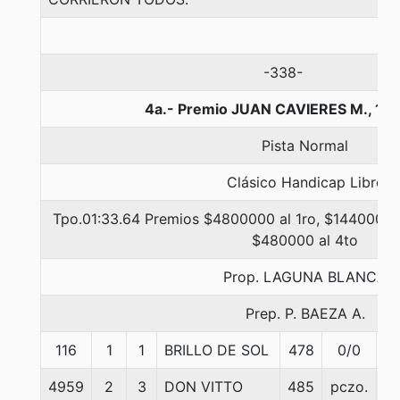
-338-
4a.- Premio JUAN CAVIERES M., 16
Pista Normal
Clásico Handicap Libre
Tpo.01:33.64 Premios $4800000 al 1ro, $1440000 a
$480000 al 4to
Prop. LAGUNA BLANCA
Prep. P. BAEZA A.
116
1
1
BRILLO DE SOL
478
0/0
5
4959
2
3
DON VITTO
485
pczo.
5