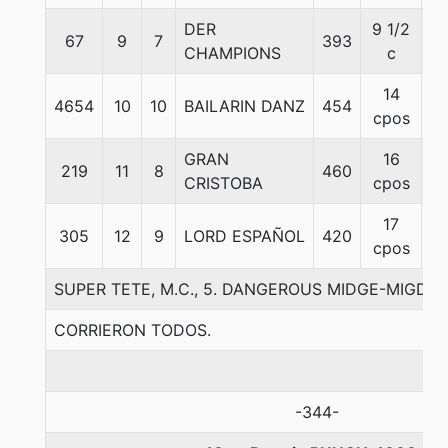
DER
9 1/2
67
9
7
393
5
CHAMPIONS
c
14
4654
10
10
BAILARIN DANZ
454
5
cpos
GRAN
16
219
11
8
460
5
CRISTOBA
cpos
17
305
12
9
LORD ESPAÑOL
420
5
cpos
SUPER TETE, M.C., 5. DANGEROUS MIDGE-MIGDA
CORRIERON TODOS.
-344-