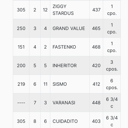
ZIGGY
1
305
2
12
437
5
STARDUS
cpo.
1
250
3
4
GRAND VALUE
465
5
cpo.
1
151
4
2
FASTENKO
468
5
cpo.
3
200
5
5
INHERITOR
420
5
cpos.
6
219
6
11
SISMO
412
5
cpos.
6 3/4
----
7
3
VARANASI
448
5
c
6 3/4
305
8
6
CUIDADITO
403
5
c