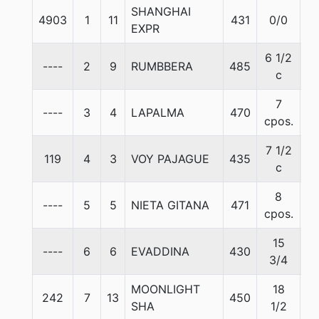
SHANGHAI
4903
1
11
431
0/0
5
EXPR
6 1/2
----
2
9
RUMBBERA
485
5
c
7
----
3
4
LAPALMA
470
5
cpos.
7 1/2
119
4
3
VOY PAJAGUE
435
5
c
8
----
5
5
NIETA GITANA
471
5
cpos.
15
----
6
6
EVADDINA
430
5
3/4
MOONLIGHT
18
242
7
13
450
5
SHA
1/2