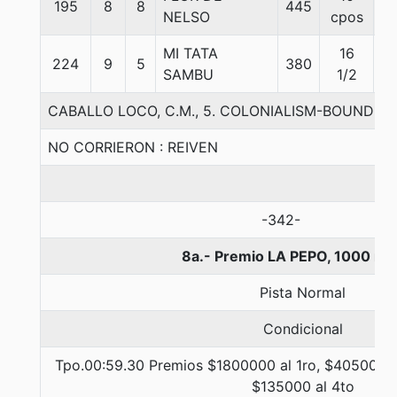
195
8
8
445
5
NELSO
cpos
MI TATA
16
224
9
5
380
5
SAMBU
1/2
CABALLO LOCO, C.M., 5. COLONIALISM-BOUNDL
NO CORRIERON : REIVEN
-342-
8a.- Premio LA PEPO, 1000 me
Pista Normal
Condicional
Tpo.00:59.30 Premios $1800000 al 1ro, $405000 a
$135000 al 4to