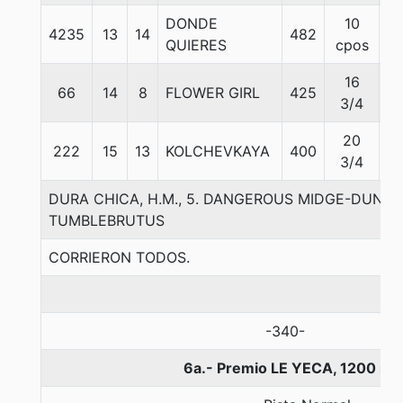
DONDE
10
4235
13
14
482
5
QUIERES
cpos
16
66
14
8
FLOWER GIRL
425
5
3/4
20
222
15
13
KOLCHEVKAYA
400
5
3/4
DURA CHICA, H.M., 5. DANGEROUS MIDGE-DUNA 
TUMBLEBRUTUS
CORRIERON TODOS.
-340-
6a.- Premio LE YECA, 1200 me