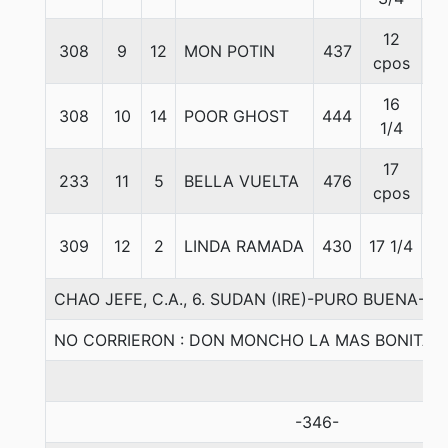
12
308
9
12
MON POTIN
437
5
cpos
16
308
10
14
POOR GHOST
444
5
1/4
17
233
11
5
BELLA VUELTA
476
5
cpos
309
12
2
LINDA RAMADA
430
17 1/4
5
CHAO JEFE, C.A., 6. SUDAN (IRE)-PURO BUENA-HA
NO CORRIERON : DON MONCHO LA MAS BONITA 
-346-