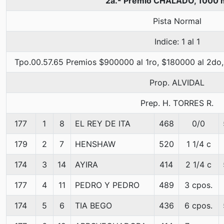
2a.- Premio CHALADO, 1000 
Pista Normal
Indice: 1 al 1
Tpo.00.57.65 Premios $900000 al 1ro, $180000 al 2do,
Prop. ALVIDAL
Prep. H. TORRES R.
177
1
8
EL REY DE ITA
468
0/0
179
2
7
HENSHAW
520
1 1/4 c
174
3
14
AYIRA
414
2 1/4 c
177
4
11
PEDRO Y PEDRO
489
3 cpos.
174
5
6
TIA BEGO
436
6 cpos.