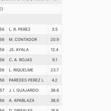
E)
56
L. R. PEREZ
3.5
56
M. CONTADOR
20.9
56
JS. AYALA
12.4
56
C. A. ROJAS
9.1
56
L. RIQUELME
23.7
56
PAREDES PEREZ L
4.2
57
J. I. GUAJARDO
38.6
56
A. APABLAZA
38.9
56
D. GRISALES
16.9