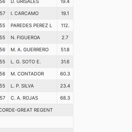
56
D. GRISALES
19.4
57
I. CARCAMO
19.1
55
PAREDES PEREZ L
112.
55
N. FIGUEROA
2.7
56
M. A. GUERRERO
51.8
55
L. G. SOTO E.
31.6
56
M. CONTADOR
60.3
55
L. P. SILVA
23.4
57
C. A. ROJAS
68.3
ONCORDE-GREAT REGENT