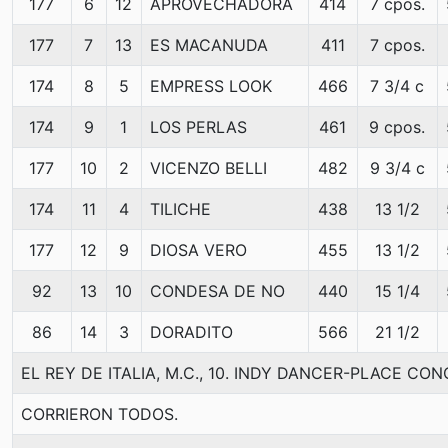
177
6
12
APROVECHADORA
414
7 cpos.
177
7
13
ES MACANUDA
411
7 cpos.
174
8
5
EMPRESS LOOK
466
7 3/4 c
174
9
1
LOS PERLAS
461
9 cpos.
177
10
2
VICENZO BELLI
482
9 3/4 c
174
11
4
TILICHE
438
13 1/2
177
12
9
DIOSA VERO
455
13 1/2
92
13
10
CONDESA DE NO
440
15 1/4
86
14
3
DORADITO
566
21 1/2
EL REY DE ITALIA, M.C., 10. INDY DANCER-PLACE C
CORRIERON TODOS.