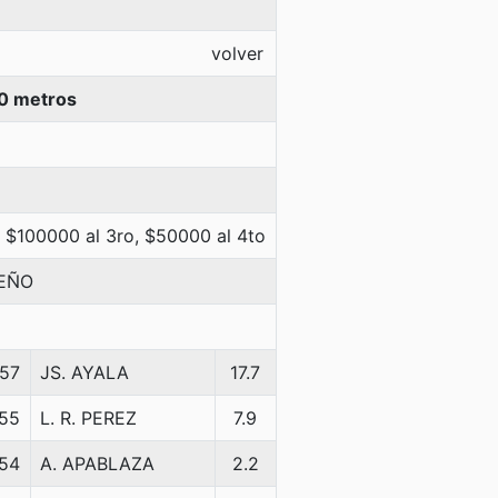
volver
0 metros
 $100000 al 3ro, $50000 al 4to
EÑO
57
JS. AYALA
17.7
55
L. R. PEREZ
7.9
54
A. APABLAZA
2.2