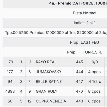
4a.- Premio CATFORCE, 1000
Pista Normal
Indice: 1 al 1
Tpo.00.57.50 Premios $1000000 al 1ro, $200000 al 2do,
Prop. LAST FEU
Prep. H. TORRES R.
179
1
11
RAYO REAL
445
0/0
177
2
6
JUMAKOVSKY
444
4 cpos.
94
3
7
BELLE SATINE
447
4 1/2 c
4898
4
9
GRAN RULY
470
8 cpos.
50
5
12
COPPA VENEZIA
443
8 cpos.