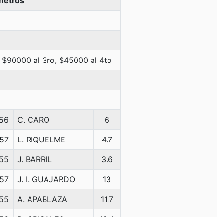
metros
 $90000 al 3ro, $45000 al 4to
56
C. CARO
6
57
L. RIQUELME
4.7
55
J. BARRIL
3.6
57
J. I. GUAJARDO
13
55
A. APABLAZA
11.7