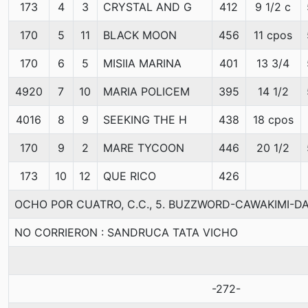
173
4
3
CRYSTAL AND G
412
9 1/2 c
170
5
11
BLACK MOON
456
11 cpos
170
6
5
MISIIA MARINA
401
13 3/4
4920
7
10
MARIA POLICEM
395
14 1/2
4016
8
9
SEEKING THE H
438
18 cpos
170
9
2
MARE TYCOON
446
20 1/2
173
10
12
QUE RICO
426
OCHO POR CUATRO, C.C., 5. BUZZWORD-CAWAKIMI-D
NO CORRIERON : SANDRUCA TATA VICHO
-272-