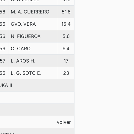
56
M. A. GUERRERO
51.6
56
GVO. VERA
15.4
56
N. FIGUEROA
5.6
56
C. CARO
6.4
57
L. AROS H.
17
56
L. G. SOTO E.
23
KA II
volver