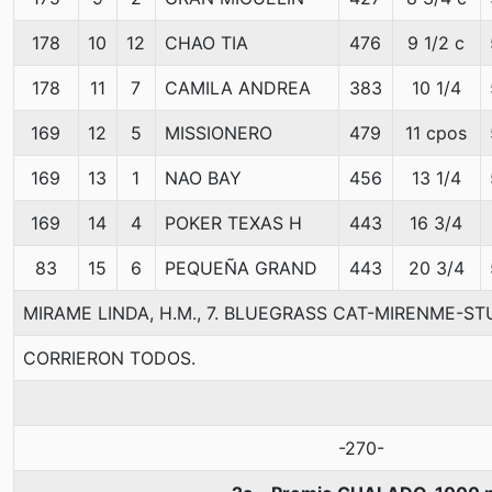
178
10
12
CHAO TIA
476
9 1/2 c
178
11
7
CAMILA ANDREA
383
10 1/4
169
12
5
MISSIONERO
479
11 cpos
169
13
1
NAO BAY
456
13 1/4
169
14
4
POKER TEXAS H
443
16 3/4
83
15
6
PEQUEÑA GRAND
443
20 3/4
MIRAME LINDA, H.M., 7. BLUEGRASS CAT-MIRENME-STU
CORRIERON TODOS.
-270-