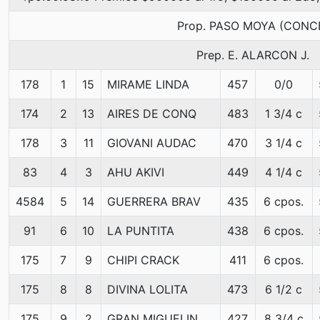
Prop. PASO MOYA (CONC
Prep. E. ALARCON J.
178
1
15
MIRAME LINDA
457
0/0
174
2
13
AIRES DE CONQ
483
1 3/4 c
178
3
11
GIOVANI AUDAC
470
3 1/4 c
83
4
3
AHU AKIVI
449
4 1/4 c
4584
5
14
GUERRERA BRAV
435
6 cpos.
91
6
10
LA PUNTITA
438
6 cpos.
175
7
9
CHIPI CRACK
411
6 cpos.
175
8
8
DIVINA LOLITA
473
6 1/2 c
175
9
2
GRAN MIGUELIN
427
8 3/4 c