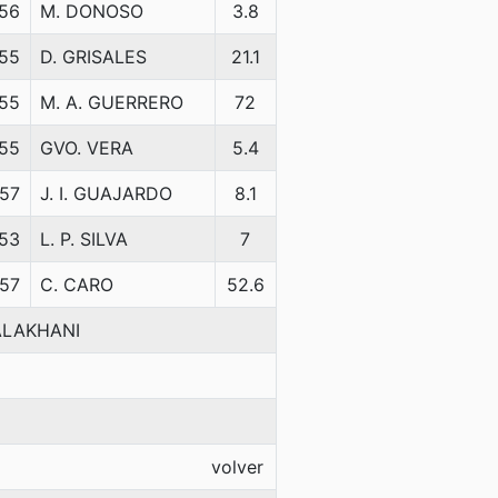
56
M. DONOSO
3.8
55
D. GRISALES
21.1
55
M. A. GUERRERO
72
55
GVO. VERA
5.4
57
J. I. GUAJARDO
8.1
53
L. P. SILVA
7
57
C. CARO
52.6
ALAKHANI
volver