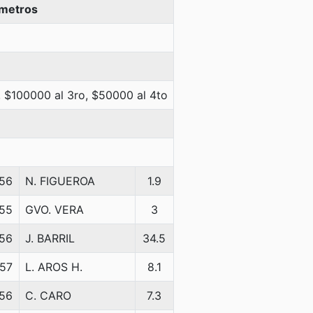
 metros
 $100000 al 3ro, $50000 al 4to
56
N. FIGUEROA
1.9
55
GVO. VERA
3
56
J. BARRIL
34.5
57
L. AROS H.
8.1
56
C. CARO
7.3