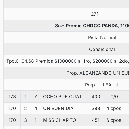
-271-
3a.- Premio CHOCO PANDA, 110
Pista Normal
Condicional
Tpo.01.04.68 Premios $1000000 al 1ro, $200000 al 2do,
Prop. ALCANZANDO UN SU
Prep. L. LEAL J.
173
1
7
OCHO POR CUAT
400
0/0
170
2
4
UN BUEN DIA
388
4 cpos.
170
3
1
MISS CHARITO
451
6 cpos.