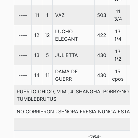
11
----
11
1
VAZ
503
57
3/4
LUCHO
13
----
12
12
422
57.
ELEGANT
1/4
13
----
13
5
JULIETTA
430
55
1/2
DAMA DE
15
----
14
11
430
55
GUERR
cpos
PUERTO CHICO, M.M., 4. SHANGHAI BOBBY-NO LA
TUMBLEBRUTUS
NO CORRIERON : SEÑORA FRESIA NUNCA ESTA
-264-