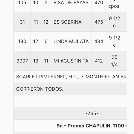
105
10
5
RISA DE PAYAS
470
56
cpos.
9 1/2
31
11
12
ES SOBRINA
475
56
c
9 1/2
180
12
6
LINDA MULATA
434
56
c
25
3997
13
11
MI AGUSTINITA
412
56
1/4
SCARLET PIMPERNEL, H.C., 7. MONTHIR-TAN BR
CORRIERON TODOS.
-265-
9a.- Premio CHAPULIN, 1100 me