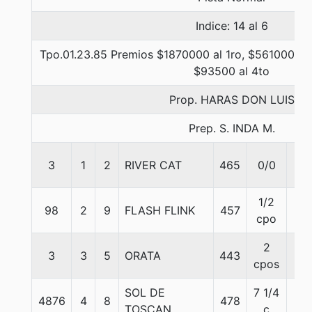
Indice: 14 al 6
Tpo.01.23.85 Premios $1870000 al 1ro, $561000 al
$93500 al 4to
Prop. HARAS DON LUIS
Prep. S. INDA M.
3
1
2
RIVER CAT
465
0/0
58
1/2
98
2
9
FLASH FLINK
457
58
cpo
2
3
3
5
ORATA
443
53
cpos
SOL DE
7 1/4
4876
4
8
478
58
TOSCAN
c