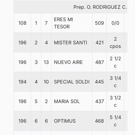
Prep. O. RODRIGUEZ C.
ERES MI
108
1
7
509
0/0
57
TESOR
2
196
2
4
MISTER SANTI
421
57
cpos
2 1/2
196
3
13
NUEVO AIRE
487
56
c
3 1/4
194
4
10
SPECIAL SOLDI
445
57
c
3 1/2
196
5
2
MARIA SOL
437
57
c
5 1/4
196
6
6
OPTIMUS
468
57
c