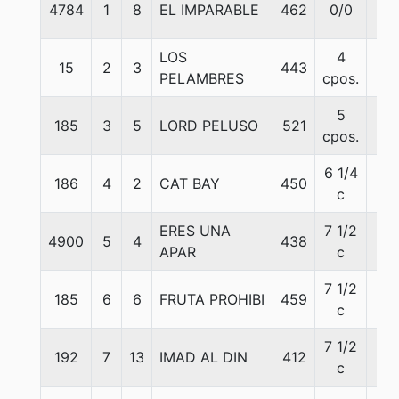
4784
1
8
EL IMPARABLE
462
0/0
58
LOS
4
15
2
3
443
54
PELAMBRES
cpos.
5
185
3
5
LORD PELUSO
521
55
cpos.
6 1/4
186
4
2
CAT BAY
450
56
c
ERES UNA
7 1/2
4900
5
4
438
56
APAR
c
7 1/2
185
6
6
FRUTA PROHIBI
459
56
c
7 1/2
192
7
13
IMAD AL DIN
412
54
c