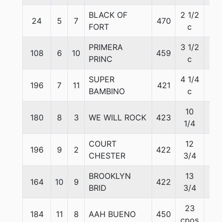
BLACK OF
2 1/2
24
5
7
470
56
FORT
c
PRIMERA
3 1/2
108
6
10
459
56
PRINC
c
SUPER
4 1/4
196
7
11
421
56
BAMBINO
c
10
180
8
3
WE WILL ROCK
423
56
1/4
COURT
12
196
9
2
422
56
CHESTER
3/4
BROOKLYN
13
164
10
9
422
56
BRID
3/4
23
184
11
8
AAH BUENO
450
56
cpos