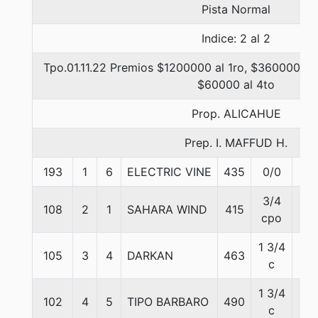
Pista Normal
Indice: 2 al 2
Tpo.01.11.22 Premios $1200000 al 1ro, $360000 al 
$60000 al 4to
Prop. ALICAHUE
Prep. I. MAFFUD H.
193
1
6
ELECTRIC VINE
435
0/0
56
3/4
108
2
1
SAHARA WIND
415
56
cpo
1 3/4
105
3
4
DARKAN
463
56
c
1 3/4
102
4
5
TIPO BARBARO
490
56
c