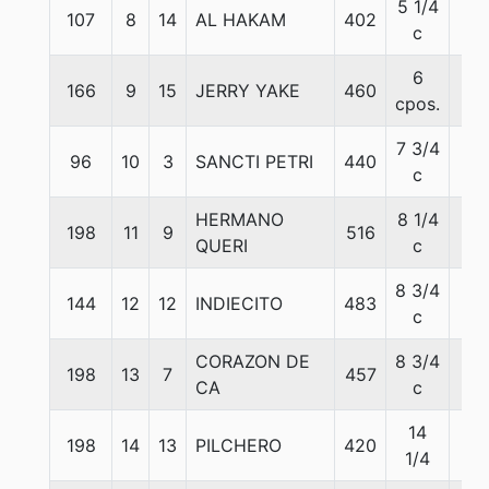
5 1/4
107
8
14
AL HAKAM
402
58
c
6
166
9
15
JERRY YAKE
460
57
cpos.
7 3/4
96
10
3
SANCTI PETRI
440
55
c
HERMANO
8 1/4
198
11
9
516
57
QUERI
c
8 3/4
144
12
12
INDIECITO
483
57
c
CORAZON DE
8 3/4
198
13
7
457
57
CA
c
14
198
14
13
PILCHERO
420
55
1/4