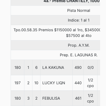
4a.- Premio CHANTILLY, 1000 me
Pista Normal
Indice: 1 al 1
Tpo.00.58.35 Premios $1150000 al 1ro, $345000 al
$57500 al 4to
Prop. A.Y.M.
Prep. E. LAGUNAS R.
180
1
6
LA KAKUNA
490
0/0
56
1/2
197
2
10
LUCKY LIQN
440
56
cpo
1/2
180
3
2
FEBULISA
461
56
cpo