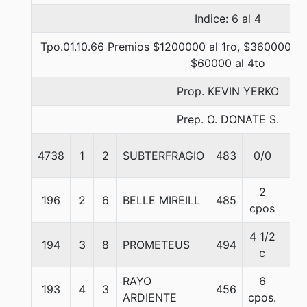
Indice: 6 al 4
Tpo.01.10.66 Premios $1200000 al 1ro, $360000 al 
$60000 al 4to
Prop. KEVIN YERKO
Prep. O. DONATE S.
4738
1
2
SUBTERFRAGIO
483
0/0
57
2
196
2
6
BELLE MIREILL
485
56
cpos
4 1/2
194
3
8
PROMETEUS
494
57
c
RAYO
6
193
4
3
456
56
ARDIENTE
cpos.