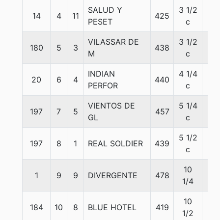
SALUD Y
3 1/2
14
4
11
425
56
PESET
c
VILASSAR DE
3 1/2
180
5
3
438
56
M
c
INDIAN
4 1/4
20
6
4
440
56
PERFOR
c
VIENTOS DE
5 1/4
197
7
5
457
56
GL
c
5 1/2
197
8
1
REAL SOLDIER
439
56
c
10
1
9
9
DIVERGENTE
478
56
1/4
10
184
10
8
BLUE HOTEL
419
56
1/2