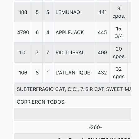
9
188
5
5
LEMUNAO
441
56
cpos.
15
4790
6
4
APPLEJACK
445
55
3/4
20
110
7
7
RIO TIJERAL
409
57
cpos
32
106
8
1
L'ATLANTIQUE
432
56
cpos
SUBTERFRAGIO CAT, C.C., 7. SIR CAT-SWEET MA
CORRIERON TODOS.
-260-