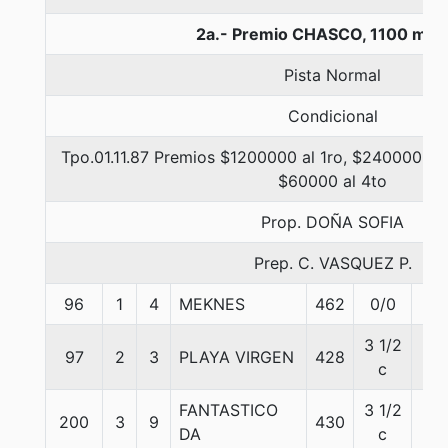
2a.- Premio CHASCO, 1100 met
Pista Normal
Condicional
Tpo.01.11.87 Premios $1200000 al 1ro, $240000 al 
$60000 al 4to
Prop. DOÑA SOFIA
Prep. C. VASQUEZ P.
96
1
4
MEKNES
462
0/0
57
3 1/2
97
2
3
PLAYA VIRGEN
428
55
c
FANTASTICO
3 1/2
200
3
9
430
57
DA
c