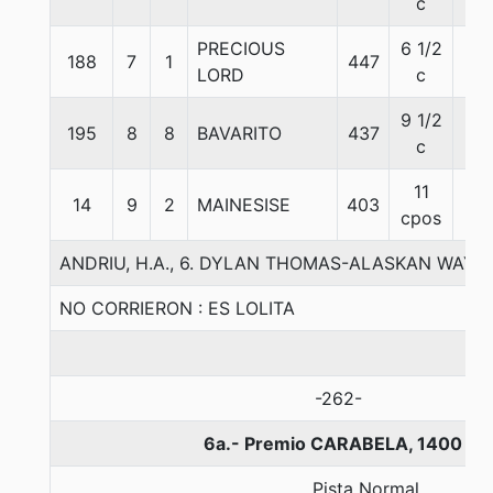
c
PRECIOUS
6 1/2
188
7
1
447
55
LORD
c
9 1/2
195
8
8
BAVARITO
437
58
c
11
14
9
2
MAINESISE
403
57
cpos
ANDRIU, H.A., 6. DYLAN THOMAS-ALASKAN WAY-
NO CORRIERON : ES LOLITA
-262-
6a.- Premio CARABELA, 1400 me
Pista Normal