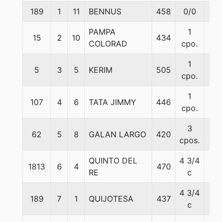
189
1
11
BENNUS
458
0/0
55
PAMPA
1
15
2
10
434
56
COLORAD
cpo.
1
5
3
5
KERIM
505
55
cpo.
1
107
4
6
TATA JIMMY
446
57
cpo.
3
62
5
8
GALAN LARGO
420
58
cpos.
QUINTO DEL
4 3/4
1813
6
4
470
57
RE
c
4 3/4
189
7
1
QUIJOTESA
437
56
c