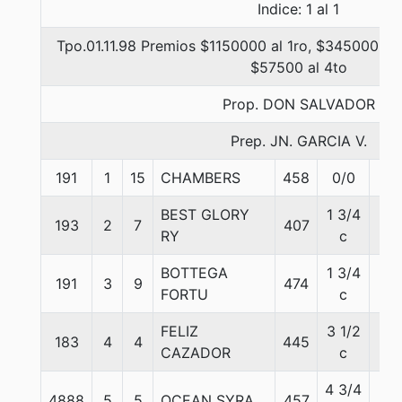
Indice: 1 al 1
Tpo.01.11.98 Premios $1150000 al 1ro, $345000 al 
$57500 al 4to
Prop. DON SALVADOR
Prep. JN. GARCIA V.
191
1
15
CHAMBERS
458
0/0
56
BEST GLORY
1 3/4
193
2
7
407
56
RY
c
BOTTEGA
1 3/4
191
3
9
474
56
FORTU
c
FELIZ
3 1/2
183
4
4
445
56
CAZADOR
c
4 3/4
4888
5
5
OCEAN SYRA
457
56