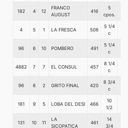
FRANCO
5
182
4
12
416
56
AUGUST
cpos.
5 1/4
4
5
1
LA FRESCA
506
55
c
5 1/4
96
6
10
POMBERO
491
57
c
8 1/4
4882
7
7
EL CONSUL
457
57
c
8 3/4
96
8
2
GRITO FINAL
420
57
c
10
181
9
5
LOBA DEL DESI
466
53
1/2
LA
14
131
10
11
461
53
SICOPATICA
3/4