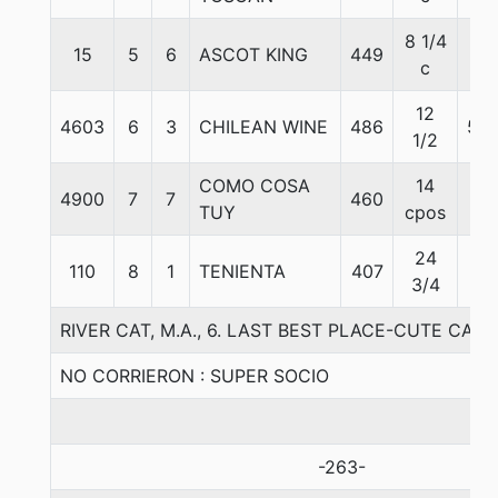
8 1/4
15
5
6
ASCOT KING
449
56
c
12
4603
6
3
CHILEAN WINE
486
50.
1/2
COMO COSA
14
4900
7
7
460
58
TUY
cpos
24
110
8
1
TENIENTA
407
54
3/4
RIVER CAT, M.A., 6. LAST BEST PLACE-CUTE CAT
NO CORRIERON : SUPER SOCIO
-263-