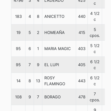
4796
3
4
LADEADO
425
56
c
4 1/2
183
4
8
ANICETTO
440
56
c
5
19
5
2
HOMEAÑA
415
56
cpos.
5 1/2
95
6
1
MARIA MAGIC
403
56
c
6 1/2
95
7
9
EL LUPI
405
56
c
ROSY
6 1/2
14
8
13
443
56
FLAMINGO
c
7
108
9
7
BORAGO
478
56
cpos.
9