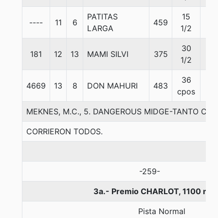
PATITAS
15
----
11
6
459
57
LARGA
1/2
30
181
12
13
MAMI SILVI
375
55
1/2
36
4669
13
8
DON MAHURI
483
57
cpos
MEKNES, M.C., 5. DANGEROUS MIDGE-TANTO CA
CORRIERON TODOS.
-259-
3a.- Premio CHARLOT, 1100 met
Pista Normal