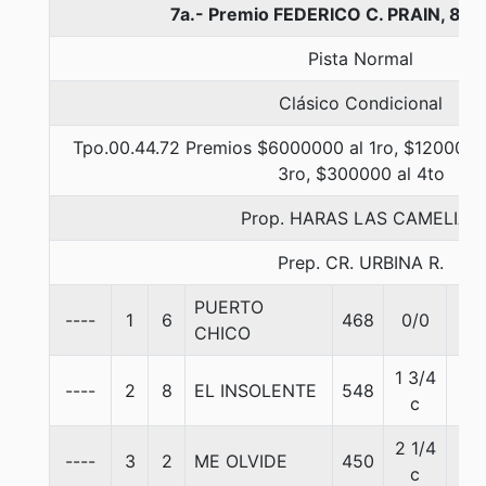
7a.- Premio FEDERICO C. PRAIN, 80
Pista Normal
Clásico Condicional
Tpo.00.44.72 Premios $6000000 al 1ro, $1200000
3ro, $300000 al 4to
Prop. HARAS LAS CAMELIAS
Prep. CR. URBINA R.
PUERTO
----
1
6
468
0/0
57
CHICO
1 3/4
----
2
8
EL INSOLENTE
548
57
c
2 1/4
----
3
2
ME OLVIDE
450
57
c