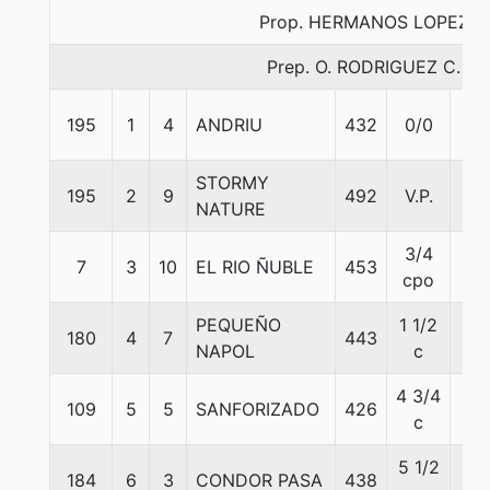
Prop. HERMANOS LOPEZ
Prep. O. RODRIGUEZ C.
195
1
4
ANDRIU
432
0/0
56
STORMY
195
2
9
492
V.P.
58
NATURE
3/4
7
3
10
EL RIO ÑUBLE
453
55
cpo
PEQUEÑO
1 1/2
180
4
7
443
58
NAPOL
c
4 3/4
109
5
5
SANFORIZADO
426
55
c
5 1/2
184
6
3
CONDOR PASA
438
54