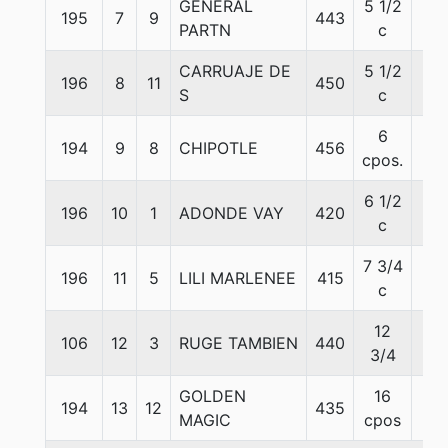
GENERAL
5 1/2
195
7
9
443
57
PARTN
c
CARRUAJE DE
5 1/2
196
8
11
450
56
S
c
6
194
9
8
CHIPOTLE
456
57
cpos.
6 1/2
196
10
1
ADONDE VAY
420
56
c
7 3/4
196
11
5
LILI MARLENEE
415
56
c
12
106
12
3
RUGE TAMBIEN
440
56
3/4
GOLDEN
16
194
13
12
435
57
MAGIC
cpos