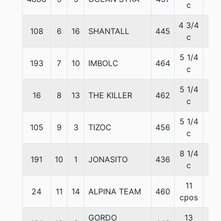
c
4 3/4
108
6
16
SHANTALL
445
56
c
5 1/4
193
7
10
IMBOLC
464
56
c
5 1/4
16
8
13
THE KILLER
462
56
c
5 1/4
105
9
3
TIZOC
456
56
c
8 1/4
191
10
1
JONASITO
436
56
c
11
24
11
14
ALPINA TEAM
460
56
cpos
GORDO
13