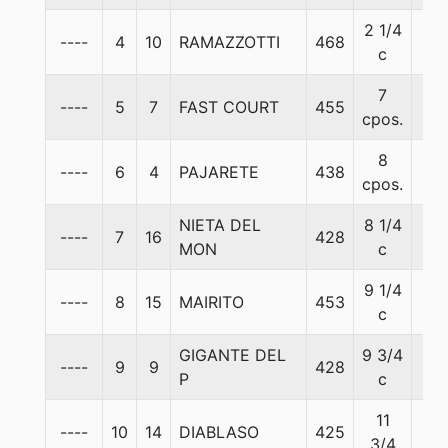
2 1/4
----
4
10
RAMAZZOTTI
468
57
c
7
----
5
7
FAST COURT
455
57
cpos.
8
----
6
4
PAJARETE
438
57
cpos.
NIETA DEL
8 1/4
----
7
16
428
55
MON
c
9 1/4
----
8
15
MAIRITO
453
57
c
GIGANTE DEL
9 3/4
----
9
9
428
57
P
c
11
----
10
14
DIABLASO
425
57
3/4