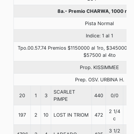
8a.- Premio CHARWA, 1000 met
Pista Normal
Indice: 1 al 1
Tpo.00.57.74 Premios $1150000 al 1ro, $345000 al 
$57500 al 4to
Prop. KISSIMMEE
Prep. OSV. URBINA H.
SCARLET
20
1
3
440
0/0
56
PIMPE
2 1/4
197
2
10
LOST IN TRIOM
472
56
c
3 1/2