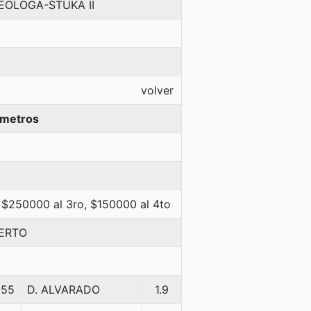
EOLOGA-STUKA II
volver
 metros
 $250000 al 3ro, $150000 al 4to
BERTO
55
D. ALVARADO
1.9