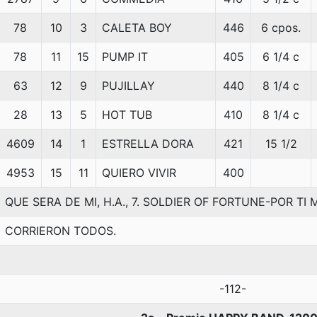
78
10
3
CALETA BOY
446
6 cpos.
78
11
15
PUMP IT
405
6 1/4 c
63
12
9
PUJILLAY
440
8 1/4 c
28
13
5
HOT TUB
410
8 1/4 c
4609
14
1
ESTRELLA DORA
421
15 1/2
4953
15
11
QUIERO VIVIR
400
QUE SERA DE MI, H.A., 7. SOLDIER OF FORTUNE-POR T
CORRIERON TODOS.
-112-