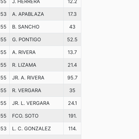
55
J. HERRERA
12.2
53
A. APABLAZA
17.3
55
B. SANCHO
43
55
G. PONTIGO
52.5
55
A. RIVERA
13.7
55
R. LIZAMA
21.4
55
JR. A. RIVERA
95.7
55
R. VERGARA
35
55
JR. L. VERGARA
24.1
55
FCO. SOTO
191.
53
L. C. GONZALEZ
114.