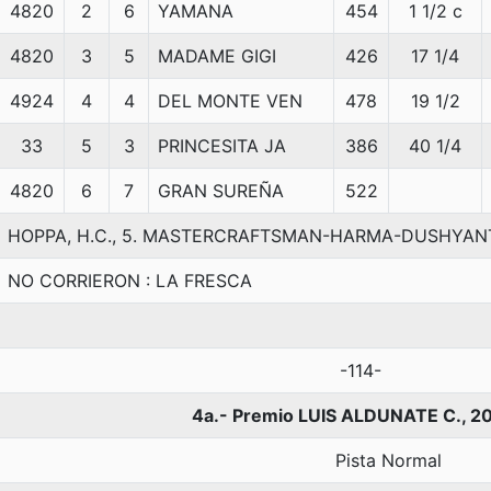
4820
2
6
YAMANA
454
1 1/2 c
4820
3
5
MADAME GIGI
426
17 1/4
4924
4
4
DEL MONTE VEN
478
19 1/2
33
5
3
PRINCESITA JA
386
40 1/4
4820
6
7
GRAN SUREÑA
522
HOPPA, H.C., 5. MASTERCRAFTSMAN-HARMA-DUSHYAN
NO CORRIERON : LA FRESCA
-114-
4a.- Premio LUIS ALDUNATE C., 2
Pista Normal