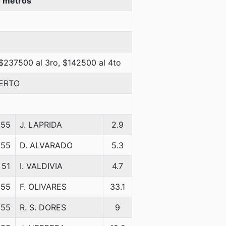
 metros
 $237500 al 3ro, $142500 al 4to
BERTO
55
J. LAPRIDA
2.9
55
D. ALVARADO
5.3
51
I. VALDIVIA
4.7
55
F. OLIVARES
33.1
55
R. S. DORES
9