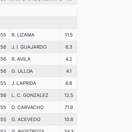
55
R. LIZAMA
11.5
58
J. I. GUAJARDO
6.3
56
R. AVILA
4.2
56
G. ULLOA
4.1
55
J. LAPRIDA
6.8
56
L. C. GONZALEZ
12.5
55
D. CARVACHO
71.9
55
G. ACEVEDO
10.8
52
G. INOSTROZA
34.3