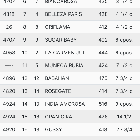
4707
6
7
BIANCAROSA
425
3 1/4 c
4818
7
4
BELLEZA PARIS
428
4 1/4 c
26
8
8
ORIFLAMA
412
4 1/2 c
4707
9
9
SUGAR BABY
402
6 cpos.
4958
10
2
LA CARMEN JUL
444
6 cpos.
----
11
5
MUÑECA RUBIA
424
7 1/2 c
4896
12
12
BABAHAN
475
7 3/4 c
4820
13
14
ROSEGATE
414
7 3/4 c
4924
14
10
INDIA AMOROSA
516
9 cpos.
4924
15
16
GRAN GIRA
426
14 1/2
4920
16
13
GUSSY
418
23 3/4