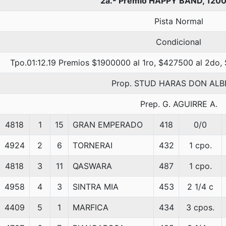
2a.- Premio HAPPY BAND, 1200
Pista Normal
Condicional
Tpo.01:12.19 Premios $1900000 al 1ro, $427500 al 2do,
Prop. STUD HARAS DON AL
Prep. G. AGUIRRE A.
4818
1
15
GRAN EMPERADO
418
0/0
4924
2
6
TORNERAI
432
1 cpo.
4818
3
11
QASWARA
487
1 cpo.
4958
4
3
SINTRA MIA
453
2 1/4 c
4409
5
1
MARFICA
434
3 cpos.