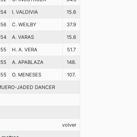
54
I. VALDIVIA
15.6
56
C. WEILBY
37.9
54
A. VARAS
15.6
55
H. A. VERA
51.7
55
A. APABLAZA
148.
55
O. MENESES
107.
I MUERO-JADED DANCER
volver