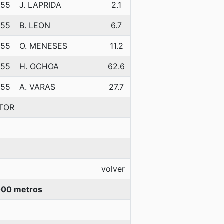
55
J. LAPRIDA
2.1
55
B. LEON
6.7
55
O. MENESES
11.2
55
H. OCHOA
62.6
55
A. VARAS
27.7
TOR
volver
000 metros