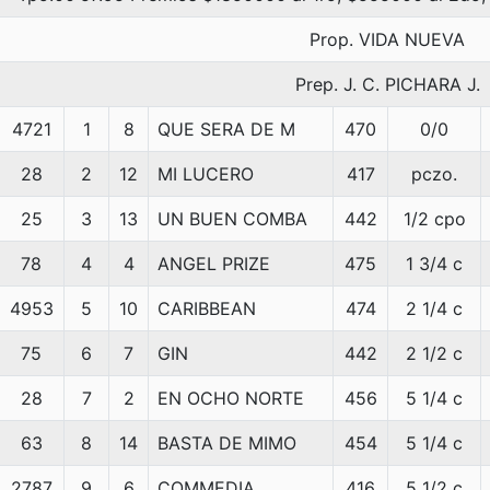
Prop. VIDA NUEVA
Prep. J. C. PICHARA J.
4721
1
8
QUE SERA DE M
470
0/0
28
2
12
MI LUCERO
417
pczo.
25
3
13
UN BUEN COMBA
442
1/2 cpo
78
4
4
ANGEL PRIZE
475
1 3/4 c
4953
5
10
CARIBBEAN
474
2 1/4 c
75
6
7
GIN
442
2 1/2 c
28
7
2
EN OCHO NORTE
456
5 1/4 c
63
8
14
BASTA DE MIMO
454
5 1/4 c
2787
9
6
COMMEDIA
416
5 1/2 c