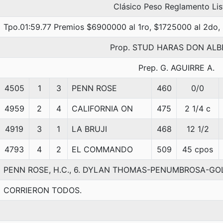
Clásico Peso Reglamento Lis
Tpo.01:59.77 Premios $6900000 al 1ro, $1725000 al 2do,
Prop. STUD HARAS DON AL
Prep. G. AGUIRRE A.
4505
1
3
PENN ROSE
460
0/0
4959
2
4
CALIFORNIA ON
475
2 1/4 c
4919
3
1
LA BRUJI
468
12 1/2
4793
4
2
EL COMMANDO
509
45 cpos
PENN ROSE, H.C., 6. DYLAN THOMAS-PENUMBROSA-G
CORRIERON TODOS.