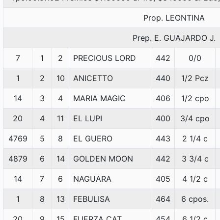
Prop. LEONTINA
Prep. E. GUAJARDO J.
7
1
2
PRECIOUS LORD
442
0/0
1
2
10
ANICETTO
440
1/2 Pcz
14
3
4
MARIA MAGIC
406
1/2 cpo
20
4
11
EL LUPI
400
3/4 cpo
4769
5
8
EL GUERO
443
2 1/4 c
4879
6
14
GOLDEN MOON
442
3 3/4 c
14
7
6
NAGUARA
405
4 1/2 c
1
8
13
FEBULISA
464
6 cpos.
20
9
15
FUERZA CAT
454
6 1/2 c