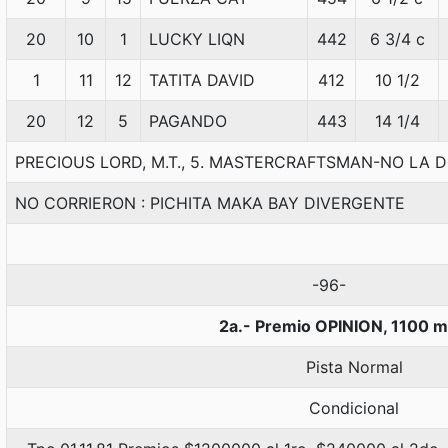
20
10
1
LUCKY LIQN
442
6 3/4 c
1
11
12
TATITA DAVID
412
10 1/2
20
12
5
PAGANDO
443
14 1/4
PRECIOUS LORD, M.T., 5. MASTERCRAFTSMAN-NO LA
NO CORRIERON : PICHITA MAKA BAY DIVERGENTE
-96-
2a.- Premio OPINION, 1100 m
Pista Normal
Condicional