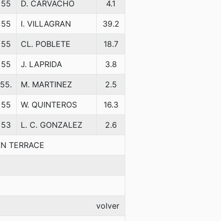
55
D. CARVACHO
4.1
55
I. VILLAGRAN
39.2
55
CL. POBLETE
18.7
55
J. LAPRIDA
3.8
55.
M. MARTINEZ
2.5
55
W. QUINTEROS
16.3
53
L. C. GONZALEZ
2.6
AN TERRACE
volver