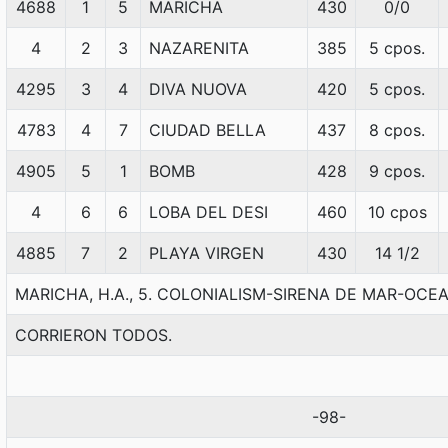
4688
1
5
MARICHA
430
0/0
4
2
3
NAZARENITA
385
5 cpos.
4295
3
4
DIVA NUOVA
420
5 cpos.
4783
4
7
CIUDAD BELLA
437
8 cpos.
4905
5
1
BOMB
428
9 cpos.
4
6
6
LOBA DEL DESI
460
10 cpos
4885
7
2
PLAYA VIRGEN
430
14 1/2
MARICHA, H.A., 5. COLONIALISM-SIRENA DE MAR-OCE
CORRIERON TODOS.
-98-