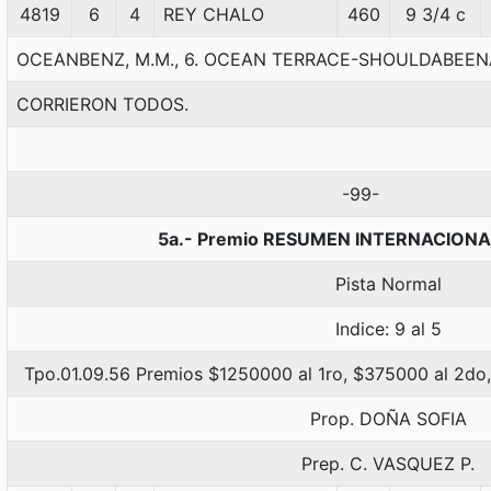
4819
6
4
REY CHALO
460
9 3/4 c
OCEANBENZ, M.M., 6. OCEAN TERRACE-SHOULDABEE
CORRIERON TODOS.
-99-
5a.- Premio RESUMEN INTERNACIONAL
Pista Normal
Indice: 9 al 5
Tpo.01.09.56 Premios $1250000 al 1ro, $375000 al 2do,
Prop. DOÑA SOFIA
Prep. C. VASQUEZ P.