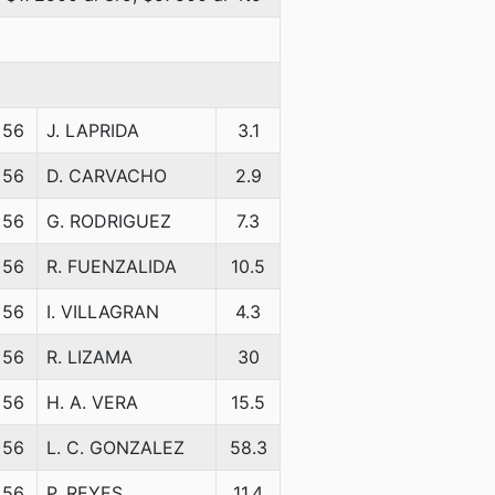
56
J. LAPRIDA
3.1
56
D. CARVACHO
2.9
56
G. RODRIGUEZ
7.3
56
R. FUENZALIDA
10.5
56
I. VILLAGRAN
4.3
56
R. LIZAMA
30
56
H. A. VERA
15.5
56
L. C. GONZALEZ
58.3
56
P. REYES
11.4