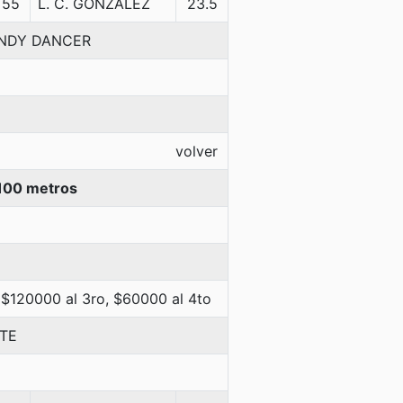
55
L. C. GONZALEZ
23.5
-INDY DANCER
volver
100 metros
 $120000 al 3ro, $60000 al 4to
NTE