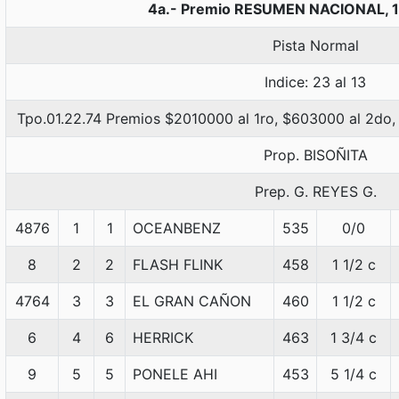
4a.- Premio RESUMEN NACIONAL, 
Pista Normal
Indice: 23 al 13
Tpo.01.22.74 Premios $2010000 al 1ro, $603000 al 2do,
Prop. BISOÑITA
Prep. G. REYES G.
4876
1
1
OCEANBENZ
535
0/0
8
2
2
FLASH FLINK
458
1 1/2 c
4764
3
3
EL GRAN CAÑON
460
1 1/2 c
6
4
6
HERRICK
463
1 3/4 c
9
5
5
PONELE AHI
453
5 1/4 c