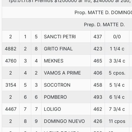
Tpo.01.11.81 Premios $1200000 al 1ro, $240000 al 2do,
Prop. MATTE D. DOMING
Prep. D. MATTE D.
2
1
5
SANCTI PETRI
437
0/0
4882
2
8
GRITO FINAL
423
1 1/4 c
4760
3
4
MEKNES
465
3 3/4 c
2
4
2
VAMOS A PRIME
406
5 cpos.
3154
5
3
SOCOTRON
458
5 1/4 c
2
6
6
POMBERO
493
6 1/4 c
4467
7
7
LOLIGO
462
7 3/4 c
2
8
9
DOMINGO NUEVO
426
11 cpos