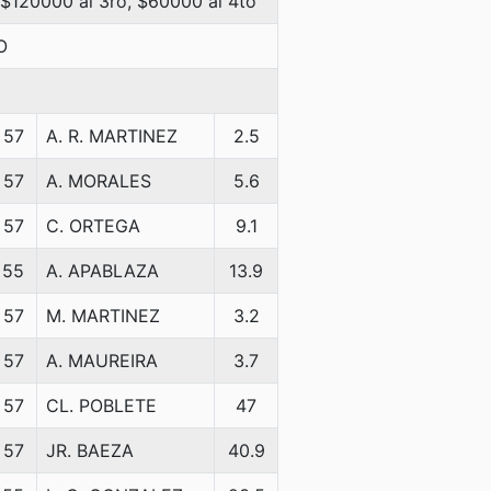
 $120000 al 3ro, $60000 al 4to
O
57
A. R. MARTINEZ
2.5
57
A. MORALES
5.6
57
C. ORTEGA
9.1
55
A. APABLAZA
13.9
57
M. MARTINEZ
3.2
57
A. MAUREIRA
3.7
57
CL. POBLETE
47
57
JR. BAEZA
40.9