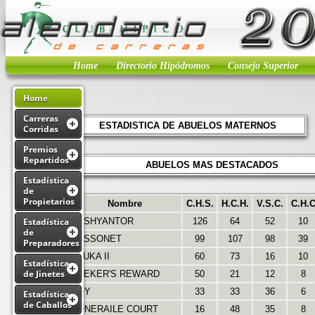
Home
Directorio Hipódromos
Consejo Superior
Home
Carreras
ESTADISTICA DE ABUELOS MATERNOS
Corridas
Premios
Repartidos
ABUELOS MAS DESTACADOS
Estadística
de
Propietarios
Nombre
C.H.S.
H.C.H.
V.S.C.
C.H.
Estadística
DUSHYANTOR
126
64
52
10
de
HUSSONET
99
107
98
39
Preparadores
STUKA II
60
73
16
10
Estadística
de Jinetes
SEEKER'S REWARD
50
21
12
8
ROY
33
33
36
6
Estadística
de Caballos
DONERAILE COURT
16
48
35
8