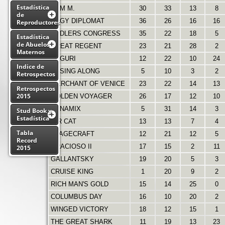
Estadística
SAM M.
30
33
13
8
de
EDGY DIPLOMAT
36
26
16
16
Reproductores
SADLERS CONGRESS
35
22
18
5
Estadística
de Abuelos
GREAT REGENT
23
21
28
2
Maternos
AUGURI
12
22
10
24
Indice de
EASING ALONG
5
10
3
2
Retrospectos
MERCHANT OF VENICE
23
22
14
13
Retrospectos
2015
GOLDEN VOYAGER
26
17
12
10
DYNAMIX
5
31
14
3
Stud Book y
Estadística
SIR CAT
13
13
7
4
Tabla
STAGECRAFT
12
21
12
5
Record
GRACIOSO II
17
15
2
11
2015
GALLANTSKY
19
20
5
3
CRUISE KING
1
20
9
2
RICH MAN'S GOLD
15
14
25
0
COLUMBUS DAY
16
10
20
2
WINGED VICTORY
18
12
15
1
THE GREAT SHARK
11
19
13
23