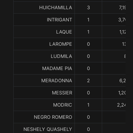
HUICHAMILLA
3
7,190
INTRIGANT
1
3,707,
LAQUE
1
1,122
LAROMPE
0
133,
LUDMILA
0
83,
MADAME PIA
0
MERADONNA
2
6,287
MESSIER
0
1,209,
MODRIC
1
2,249,
NEGRO ROMERO
0
NESHELY QUASHELY
0