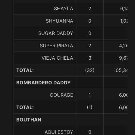
SHAYLA
2
6,145,
SHYUANNA
0
1,026,
SUGAR DADDY
0
SUPER PIRATA
2
4,260,
VIEJA CHELA
3
9,673,
TOTAL:
(32)
105,343,
BOMBARDERO DADDY
COURAGE
1
6,000,
TOTAL:
(1)
6,000,
BOUTHAN
AQUI ESTOY
0