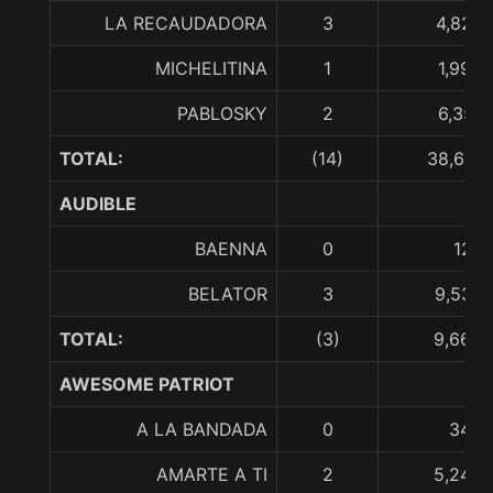
LA RECAUDADORA
3
4,825,
MICHELITINA
1
1,990,
PABLOSKY
2
6,357,
TOTAL:
(14)
38,607,
AUDIBLE
BAENNA
0
123,
BELATOR
3
9,536,
TOTAL:
(3)
9,660,
AWESOME PATRIOT
A LA BANDADA
0
345,
AMARTE A TI
2
5,243,