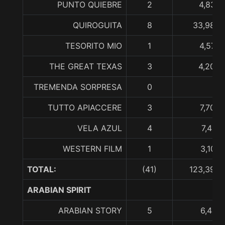
PUNTO QUIEBRE
2
4,834,
QUIROGUITA
8
33,985,
TESORITO MIO
1
4,576,
THE GREAT TEXAS
3
4,200,
TREMENDA SORPRESA
0
TUTTO APIACCERE
3
7,705,
VELA AZUL
4
7,421
WESTERN FILM
1
3,104,
TOTAL:
(41)
123,395,
ARABIAN SPIRIT
ARABIAN STORY
5
6,441,