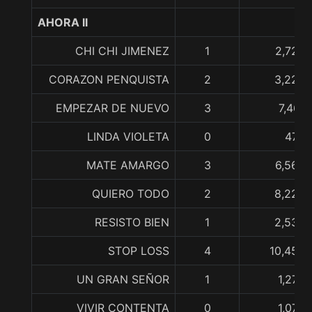
AHORA II
CHI CHI JIMENEZ
1
2,722,
CORAZON PENQUISTA
2
3,225,
EMPEZAR DE NUEVO
3
7,467,
LINDA VIOLETA
0
470,
MATE AMARGO
3
6,569,
QUIERO TODO
2
8,228,
RESISTO BIEN
1
2,538,
STOP LOSS
4
10,455,
UN GRAN SEÑOR
1
1,270,
VIVIR CONTENTA
0
1,070,