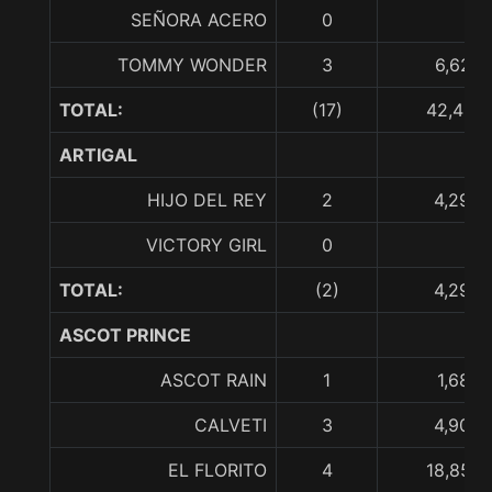
SEÑORA ACERO
0
TOMMY WONDER
3
6,626,
TOTAL:
(17)
42,461,
ARTIGAL
HIJO DEL REY
2
4,292,
VICTORY GIRL
0
TOTAL:
(2)
4,292,
ASCOT PRINCE
ASCOT RAIN
1
1,680,
CALVETI
3
4,900,
EL FLORITO
4
18,853,