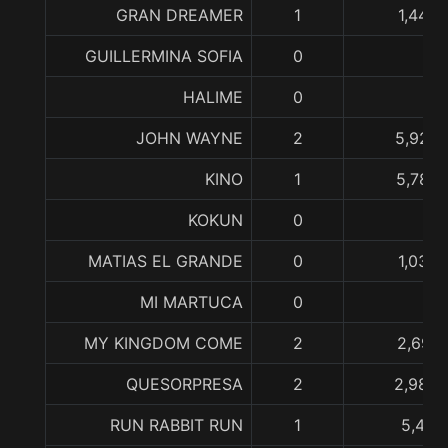
GRAN DREAMER
1
1,445,
GUILLERMINA SOFIA
0
HALIME
0
JOHN WAYNE
2
5,925,
KINO
1
5,782,
KOKUN
0
MATIAS EL GRANDE
0
1,033,
MI MARTUCA
0
MY KINGDOM COME
2
2,697,
QUESORPRESA
2
2,989,
RUN RABBIT RUN
1
5,411