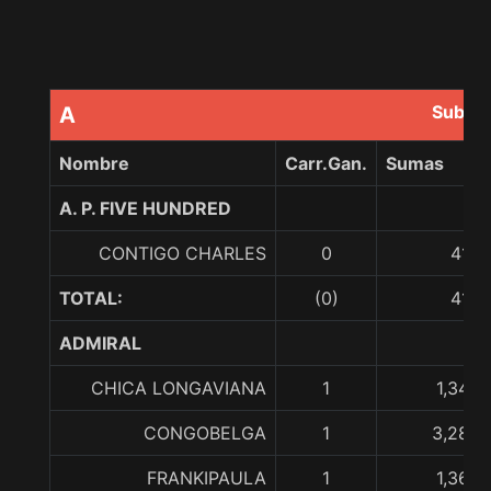
Subir 
A
Nombre
Carr.Gan.
Sumas
A. P. FIVE HUNDRED
CONTIGO CHARLES
0
410,
TOTAL:
(0)
410,
ADMIRAL
CHICA LONGAVIANA
1
1,345,
CONGOBELGA
1
3,283,
FRANKIPAULA
1
1,365,