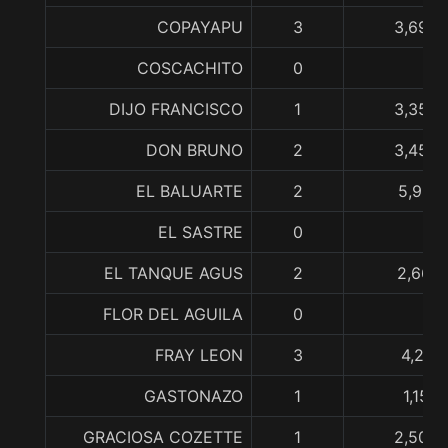
COPAYAPU
3
3,699,
COSCACHITO
0
DIJO FRANCISCO
1
3,355,
DON BRUNO
2
3,450,
EL BALUARTE
2
5,951,
EL SASTRE
0
EL TANQUE AGUS
2
2,667,
FLOR DEL AGUILA
0
FRAY LEON
3
4,271
GASTONAZO
1
1,153
GRACIOSA COZETTE
1
2,500,