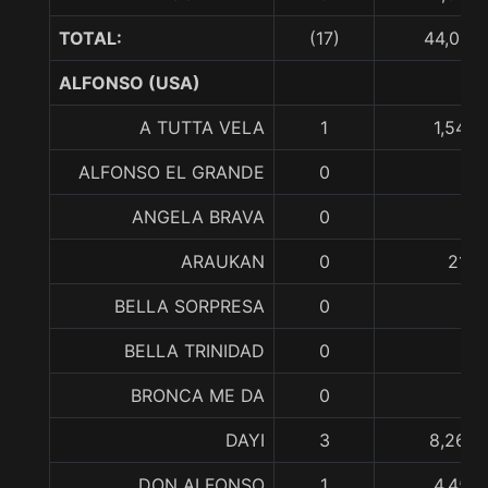
TOTAL:
(17)
44,016,
ALFONSO (USA)
A TUTTA VELA
1
1,540,
ALFONSO EL GRANDE
0
ANGELA BRAVA
0
ARAUKAN
0
210,
BELLA SORPRESA
0
BELLA TRINIDAD
0
BRONCA ME DA
0
DAYI
3
8,268,
DON ALFONSO
1
4,457,