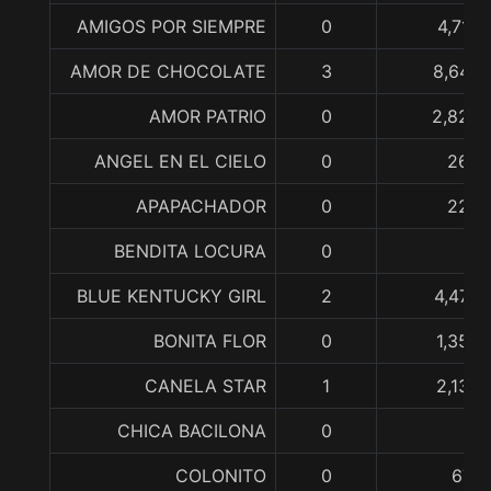
AMIGOS POR SIEMPRE
0
4,710,
AMOR DE CHOCOLATE
3
8,644,
AMOR PATRIO
0
2,820,
ANGEL EN EL CIELO
0
260,
APAPACHADOR
0
228,
BENDITA LOCURA
0
BLUE KENTUCKY GIRL
2
4,470,
BONITA FLOR
0
1,353,
CANELA STAR
1
2,130,
CHICA BACILONA
0
COLONITO
0
677,