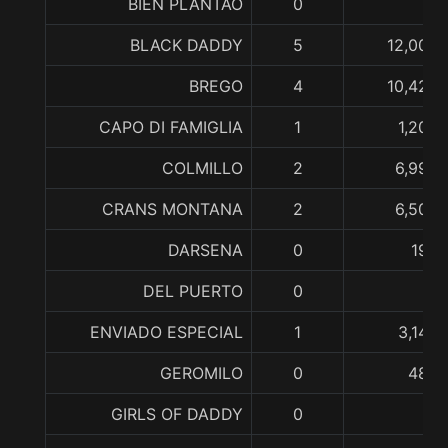
BIEN PLANTAO
0
BLACK DADDY
5
12,002,
BREGO
4
10,420,
CAPO DI FAMIGLIA
1
1,200,
COLMILLO
2
6,999,
CRANS MONTANA
2
6,509,
DARSENA
0
190,
DEL PUERTO
0
ENVIADO ESPECIAL
1
3,148,
GEROMILO
0
483,
GIRLS OF DADDY
0