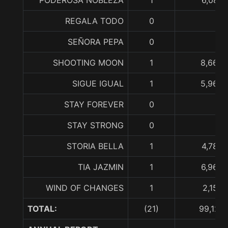
PODEROSA NOBLEZA
1
6,084,
REGALA TODO
0
SEÑORA PEPA
0
SHOOTING MOON
1
8,665,
SIGUE IGUAL
1
5,960,
STAY FOREVER
0
STAY STRONG
0
STORIA BELLA
1
4,780,
TIA JAZMIN
1
6,962,
WIND OF CHANGES
1
2,150,
TOTAL:
(21)
99,127,