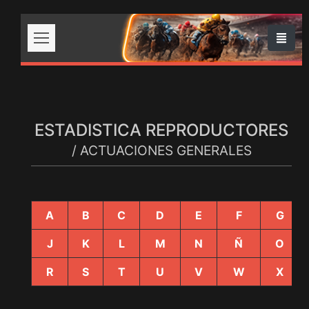
ESTADISTICA REPRODUCTORES
/ ACTUACIONES GENERALES
A
B
C
D
E
F
G
J
K
L
M
N
Ñ
O
R
S
T
U
V
W
X