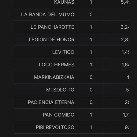
KAUNAS
1
5,454,
LA BANDA DEL MUMO
0
LE PANCHAROTTE
1
3,242,
LEGION DE HONOR
1
2,870,
LEVITICO
1
1,490,
LOCO HERMES
1
1,640,
MARKINABIZKAIA
0
471,
MI SOLCITO
0
577,
PACIENCIA ETERNA
0
298,
PAN COMIDO
1
1,767
PIRI REVOLTOSO
1
935,