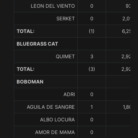
LEON DEL VIENTO
0
939,
SERKET
0
2,015,
TOTAL:
(1)
6,254,
BLUEGRASS CAT
QUIMET
3
2,925,
TOTAL:
(3)
2,925,
BOBOMAN
ADRI
0
AGUILA DE SANGRE
1
1,804,
ALBO LOCURA
0
AMOR DE MAMA
0