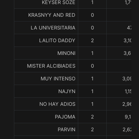
KEYSER SOZE
1
1,710
KRASNYY AND RED
0
LA UNIVERSITARIA
0
472,
LALITO DADDY
2
3,103,
MINONI
1
3,631,
MISTER ALCIBIADES
0
MUY INTENSO
1
3,090,
NAJYN
1
1,155
NO HAY ADIOS
1
2,965,
PAJOMA
2
9,141
PARVIN
2
2,625,