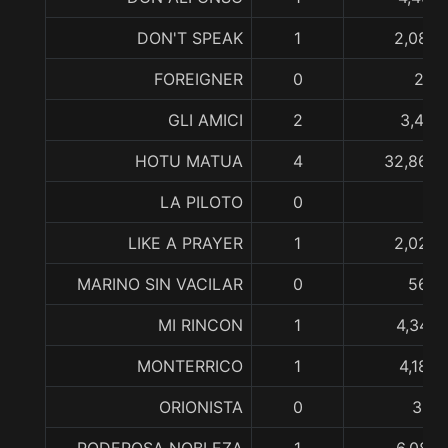
DON'T SPEAK
1
2,080,
FOREIGNER
0
217,
GLI AMICI
2
3,417,
HOTU MATUA
4
32,860,
LA PILOTO
0
LIKE A PRAYER
1
2,025,
MARINO SIN VACILAR
0
560,
MI RINCON
1
4,344,
MONTERRICO
1
4,185,
ORIONISTA
0
361,