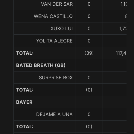
VAN DER SAR
0
1,106
WENA CASTILLO
0
89,
XUXO LUI
0
1,725,
YOLITA ALEGRE
0
TOTAL:
(39)
117,421
BATED BREATH (GB)
SURPRISE BOX
0
TOTAL:
(0)
BAYER
DEJAME A UNA
0
TOTAL:
(0)