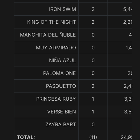
IRON SWIM
2
5,443,
KING OF THE NIGHT
2
2,200,
MANCHITA DEL ÑUBLE
0
431,
MUY ADMIRADO
0
1,401
NIÑA AZUL
0
PALOMA ONE
0
200,
PASQUETTO
2
2,436,
PRINCESA RUBY
1
3,312,
VERSE BIEN
1
3,537,
ZAYRA BART
0
TOTAL:
(11)
24,955,