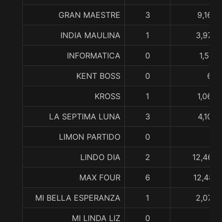
GRAN MAESTRE
3
9,160,
INDIA MAULINA
1
3,978,
INFORMATICA
0
1,522
KENT BOSS
0
65,
KROSS
1
1,062,
LA SEPTIMA LUNA
3
4,105,
LIMON PARTIDO
0
LINDO DIA
2
12,464,
MAX FOUR
6
12,487,
MI BELLA ESPERANZA
1
2,075,
MI LINDA LIZ
0