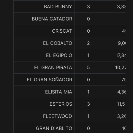
BAD BUNNY
3
3,335,
BUENA CATADOR
0
CRISCAT
0
457,
EL COBALTO
2
9,007,
EL EGIPCIO
1
17,342,
EL GRAN PIRATA
5
10,270,
EL GRAN SOÑADOR
0
790,
ELISITA MIA
1
4,369,
ESTERIOS
3
11,513
FLEETWOOD
1
3,262,
GRAN DIABLITO
0
105,