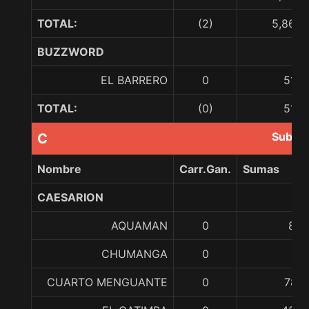
TOTAL:
(2)
5,865,
BUZZWORD
EL BARRERO
0
518,
TOTAL:
(0)
518,
Subir 
C
Nombre
Carr.Gan.
Sumas
CAESARION
AQUAMAN
0
89,
CHUMANGA
0
CUARTO MENGUANTE
0
787,