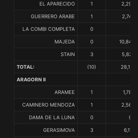
EL APARECIDO
1
2,292,
GUERRERO ARABE
1
2,742,
LA COMBI COMPLETA
0
MAJEDA
0
10,849,
STAIN
3
5,825,
TOTAL:
(10)
28,151,
ARAGORN II
ARAMEE
1
1,780,
CAMINERO MENDOZA
1
2,563,
DAMA DE LA LUNA
0
92,
GERASIMOVA
3
6,115