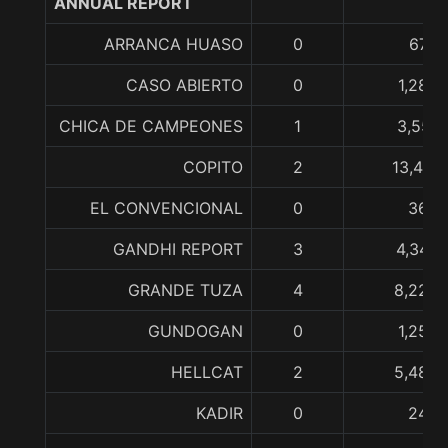
ANNUAL REPORT
ARRANCA HUASO
0
670,
CASO ABIERTO
0
1,283,
CHICA DE CAMPEONES
1
3,557,
COPITO
2
13,404,
EL CONVENCIONAL
0
362,
GANDHI REPORT
3
4,346,
GRANDE TUZA
4
8,225,
GUNDOGAN
0
1,250,
HELLCAT
2
5,485,
KADIR
0
240,