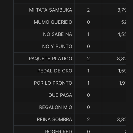
MI TATA SAMBUKA
2
3,793,
MUMO QUERIDO
0
520,
NO SABE NA
1
4,555,
NO Y PUNTO
0
PAQUETE PLATICO
2
8,825,
PEDAL DE ORO
1
1,590,
POR LO PRONTO
1
1,910
QUE PASA
0
REGALON MIO
0
REINA SOMBRA
2
3,820,
ROGER RED
0
87,