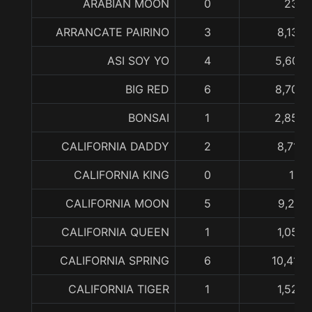
ARABIAN MOON
0
230,
ARRANCATE PAIRINO
3
8,130,
ASI SOY YO
4
5,602,
BIG RED
6
8,702,
BONSAI
1
2,855,
CALIFORNIA DADDY
2
8,712,
CALIFORNIA KING
0
116,
CALIFORNIA MOON
5
9,271,
CALIFORNIA QUEEN
1
1,050,
CALIFORNIA SPRING
6
10,412,
CALIFORNIA TIGER
1
1,520,