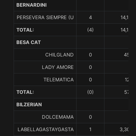
BERNARDINI
PERSEVERA SIEMPRE (U
4
14,134
TOTAL:
(4)
14,134
BESA CAT
CHILGLAND
0
450,
LADY AMORE
0
TELEMATICA
0
129,
TOTAL:
(0)
579,
BILZERIAN
DOLCEMAMA
0
LABELLAGASTAYGASTA
1
3,300,