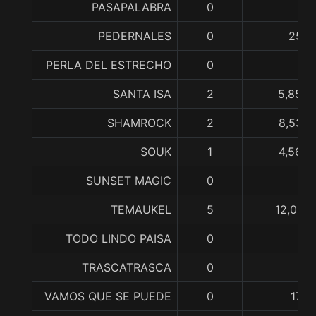
PASAPALABRA
0
PEDERNALES
0
256,
PERLA DEL ESTRECHO
0
SANTA ISA
2
5,858,
SHAMROCK
2
8,536,
SOUK
1
4,565,
SUNSET MAGIC
0
TEMAUKEL
5
12,087,
TODO LINDO PAISA
0
TRASCATRASCA
0
VAMOS QUE SE PUEDE
0
178,