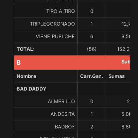
TIRO A TIRO
0
TRIPLECORONADO
1
12,711
VIENE PUELCHE
6
9,582,
TOTAL:
(56)
152,247,
Subir 
B
Nombre
Carr.Gan.
Sumas
BAD DADDY
ALMERILLO
0
221,
ANDESITA
1
5,080,
BADBOY
2
8,868,