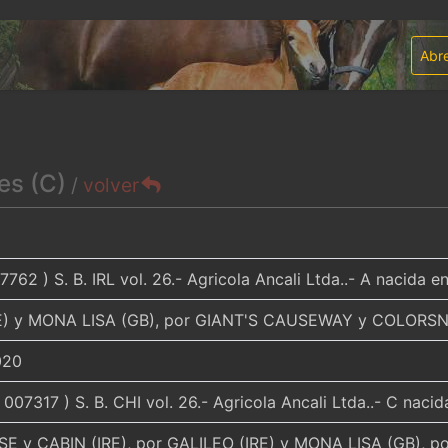
Abre
es (C)
/
volver
7762 ) S. B. IRL vol. 26.- Agricola Ancali Ltda..- A nacida
RE) y MONA LISA (GB), por GIANT'S CAUSEWAY y COLORSN
020
 007317 ) S. B. CHI vol. 26.- Agricola Ancali Ltda..- C naci
E y CABIN (IRE), por GALILEO (IRE) y MONA LISA (GB),