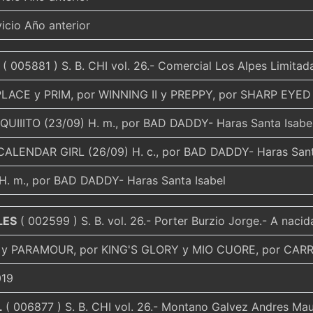
vicio Año anterior
( 005881 ) S. B. CHI vol. 26.- Comercial Los Alpes Limitad
LACE y PRIM, por WINNING II y PREPPY, por SHARP EYED
UIIITO (23/09) H. m., por BAD DADDY- Haras Santa Isabe
ALENDAR GIRL (26/09) H. c., por BAD DADDY- Haras Sant
 H. m., por BAD DADDY- Haras Santa Isabel
LES
( 002599 ) S. B. vol. 26.- Porter Burzio Jorge.- A naci
A y PARAMOUR, por KING'S GLORY y MIO CUORE, por CAR
019
L
( 006877 ) S. B. CHI vol. 26.- Montano Galvez Andres Mau