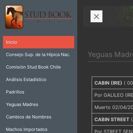
Inicio
Yeguas Madr
Consejo Sup. de la Hípica Nac.
Comisión Stud Book Chile
Análisis Estadístico
CABIN (IRE)
( 00
Padrillos
Por GALILEO (I
Yeguas Madres
Muerto 02/04/2
Cambios de Nombres
CABIN STREET
(
Machos Importados
Por STREET SENS