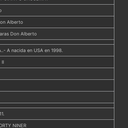
o
on Alberto
ras Don Alberto
A..- A nacida en USA en 1998.
II
1.
FORTY NINER