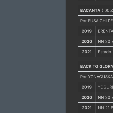
BACANTA
( 0052
Por FUSAICHI PE
2019
BRENTAL
2020
NN 20 B
2021
Estado
BACK TO GLOR
Por YONAGUSKA 
2019
YOGURD
2020
NN 20 B
2021
NN 21 B