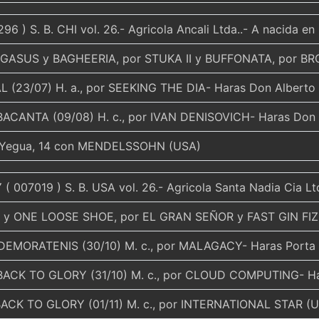
96 ) S. B. CHI vol. 26.- Agricola Ancali Ltda..- A nacida e
GASUS y BAGHEERIA, por STUKA II y BUFFONATA, por BROK
 (23/07) H. a., por SEEKING THE DIA- Haras Don Alberto
ACANTA (09/08) H. c., por IVAN DENISOVICH- Haras Don 
 Yegua, 14 con MENDELSSOHN (USA)
Y
( 007019 ) S. B. USA vol. 26.- Agricola Santa Nadia Cia L
y ONE LOOSE SHOE, por EL GRAN SEÑOR y FAST GIN FIZZ
EMORATENIS (30/10) M. c., por MALAGACY- Haras Porta 
ACK TO GLORY (31/10) M. c., por CLOUD COMPUTING- Har
ACK TO GLORY (01/11) M. c., por INTERNATIONAL STAR (US