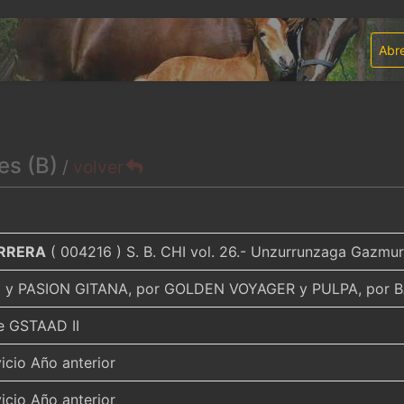
Abre
es (B)
/
volver
ERRERA
( 004216 ) S. B. CHI vol. 26.- Unzurrunzaga Gazmuri
 y PASION GITANA, por GOLDEN VOYAGER y PULPA, por
e GSTAAD II
icio Año anterior
icio Año anterior